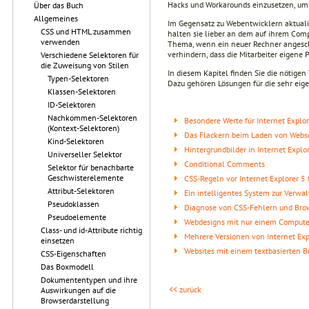
Hacks und Workarounds einzusetzen, um 
Über das Buch
Allgemeines
Im Gegensatz zu Webentwicklern aktuali
CSS und HTML zusammen
halten sie lieber an dem auf ihrem Compu
verwenden
Thema, wenn ein neuer Rechner angeschaf
verhindern, dass die Mitarbeiter eigen
Verschiedene Selektoren für
die Zuweisung von Stilen
In diesem Kapitel finden Sie die nötige
Typen-Selektoren
Dazu gehören Lösungen für die sehr eige
Klassen-Selektoren
ID-Selektoren
Nachkommen-Selektoren
Besondere Werte für Internet Explo
(Kontext-Selektoren)
Das Flackern beim Laden von Websei
Kind-Selektoren
Hintergrundbilder in Internet Expl
Universeller Selektor
Conditional Comments
Selektor für benachbarte
Geschwisterelemente
CSS-Regeln vor Internet Explorer 5
Attribut-Selektoren
Ein intelligentes System zur Verwa
Pseudoklassen
Diagnose von CSS-Fehlern und Br
Pseudoelemente
Webdesigns mit nur einem Computer
Class- und id-Attribute richtig
Mehrere Versionen von Internet Exp
einsetzen
Websites mit einem textbasierten B
CSS-Eigenschaften
Das Boxmodell
Dokumententypen und ihre
<< zurück
Auswirkungen auf die
Browserdarstellung