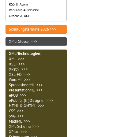
RSS & Atom
Reguläre Ausdrücke
Oracle & XML
Schulungstermine 2026 >>>
XML-Glossar >>>
XML-Technologien
:
XML >>>
XSLT >>>
XPath >>>
XSL-FO >>>
WordML >>>
SpreadsheetML >>>
PresentationML >>>
ePUB >>>
ePub für (In)Designer >>>
HTML & XHTML >>>
CSS >>>
SVG >>>
MathML >>>
XML Schema >>>
XProc >>>
Schematron >>>