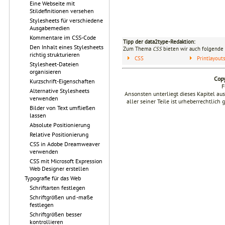
Eine Webseite mit
Stildefinitionen versehen
Stylesheets für verschiedene
Ausgabemedien
Kommentare im CSS-Code
Tipp der data2type-Redaktion:
Den Inhalt eines Stylesheets
Zum Thema
CSS
bieten wir auch folgende 
richtig strukturieren
CSS
Printlayou
Stylesheet-Dateien
organisieren
Copy
Kurzschrift-Eigenschaften
F
Alternative Stylesheets
Ansonsten unterliegt dieses Kapitel a
verwenden
aller seiner Teile ist urheberrechtlich
Bilder von Text umfließen
lassen
Absolute Positionierung
Relative Positionierung
CSS in Adobe Dreamweaver
verwenden
CSS mit Microsoft Expression
Web Designer erstellen
Typografie für das Web
Schriftarten festlegen
Schriftgrößen und -maße
festlegen
Schriftgrößen besser
kontrollieren