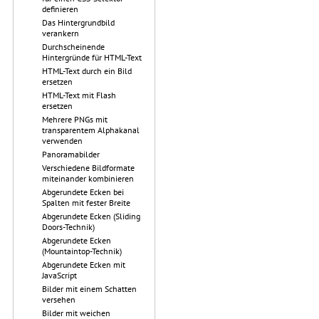
definieren
Das Hintergrundbild
verankern
Durchscheinende
Hintergründe für HTML-Text
HTML-Text durch ein Bild
ersetzen
HTML-Text mit Flash
ersetzen
Mehrere PNGs mit
transparentem Alphakanal
verwenden
Panoramabilder
Verschiedene Bildformate
miteinander kombinieren
Abgerundete Ecken bei
Spalten mit fester Breite
Abgerundete Ecken (Sliding
Doors-Technik)
Abgerundete Ecken
(Mountaintop-Technik)
Abgerundete Ecken mit
JavaScript
Bilder mit einem Schatten
versehen
Bilder mit weichen