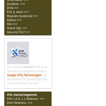
DocBook >>>
DITA >>>
RSS & Atom >>>
Reguläre Ausdrücke >>>
Python >>>
Perl >>>
Oracle SQL >>>
Java und XSLT >>>
Sie sind bei
LinkedIn
? Wir auch.
Werden Sie Mitglied in unserer
Gruppe XML-Technologien
und
diskutieren Sie spannende XML-
und KI-Themen mit uns!
XML-Nachschlagewerk:
XML 1.0 & 1.1-Referenz >>>
DOM-Referenz >>>