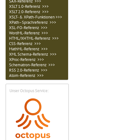
SAX-Referenz >>>
XSLT 1.0-Referenz >>>
XSLT 2.0-Referenz >>>
XSLT- & XPath-Funktionen >>>
XPath–Sprachreferenz >>>
XSL-FO-Referenz >>>
WordML-Referenz >>>
HTML/XHTML-Referenz >>>
CSS-Referenz >>>
MathML-Referenz >>>
XML Schema-Referenz >>>
XProc-Referenz >>>
Schematron-Referenz >>>
RSS 2.0-Referenz >>>
Atom-Referenz >>>
Unser Octopus Service: