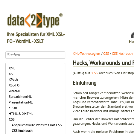
Ihre Spezialisten für XML XSL-
FO - WordML - XSLT
Ho
XML-Technologien
/
CSS
/
CSS Kochbuch
Hacks, Workarounds und 
XML
(Auszug aus "
CSS
Kochbuch" von Christop
XSLT
XPath
Einführung
XSL-FO
WordML
Schon seit langer Zeit benutzen Webdesi
SpreadsheetML
mancher Browser zu umgehen. Mitte der 
Tags und verschachtelte Tabellen, um nu
PresentationML
Browserhersteller den Standard erst vor
ePUB
viele Leute Browser mit mangelhafter C
HTML & XHTML
Um die Fehler der Browser mit schlecht
CSS
gezwungen, Hacks und Workarounds zu b
Anspruchsvolle Websites mit CSS
CSS Kochbuch
Auch wenn die meisten Probleme in den m