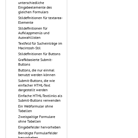
unterschiedliche
Eingabeelemente des
gleichen Formulars
Stildefinitionen für textarea-
Elemente
Stildefinitionen für
Aufklappmenüs und
Auswahllisten
Textfeld für Sucheinträge im
Macintosh-Stil
Stildefinitionen für Buttons
Grafikbasierte Submit-
Buttons
Buttons, die nur einmal
benutzt werden können
Submit-Buttons, die wie
einfacher HTML-Text
dargestellt werden
Einfache HTML-Textlinks als
Submit-Buttons verwenden
Ein Webformular ohne
Tabellen
Zweispaltige Formulare
ohne Tabellen
Eingabefelder hervorheben
Benötigte Formularfelder
hervorheben