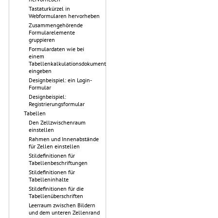
Tastaturkürzel in
Webformularen hervorheben
Zusammengehörende
Formularelemente
gruppieren
Formulardaten wie bei
einem
Tabellenkalkulationsdokument
eingeben
Designbeispiel: ein Login-
Formular
Designbeispiel:
Registrierungsformular
Tabellen
Den Zellzwischenraum
einstellen
Rahmen und Innenabstände
für Zellen einstellen
Stildefinitionen für
Tabellenbeschriftungen
Stildefinitionen für
Tabelleninhalte
Stildefinitionen für die
Tabellenüberschriften
Leerraum zwischen Bildern
und dem unteren Zellenrand