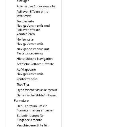
einfügen
Alternative Cursorsymbole
Rollover-Effekte ohne
JavaScript
Textbasierte
Navigationsmenüs und
Rollover-Effekte
kombinieren
Horizontale
Navigationsmenüs
Navigationsmenüs mit
Tastatursteuerung
Hierarchische Navigation
Grafische Rollover-Effekte
Aufklappbare
Navigationsmenüs
Kontextmenüs
Tool Tips
Dynamische visuelle Menüs
Dynamische Stildefinitionen
Formulare
Den Leerraum um ein
Formular herum anpassen
Stildefinitionen für
Eingabeelemente
Verschiedene Stile für