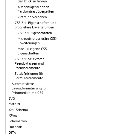
den Blick zu führen
Auf genügend hohen
Farbkontrast überprüfen
Zitate hervorheben
CSS 2.1: Eigenschaften und
proprietäre Erweiterungen
CSS 2.1-Eigenschaften
Microsoft-proprietäre CSS-
Erweiterungen
Mozilla-eigene CSS-
Eigenschaften
CSS 2.1: Selektoren,
Pseudoklassen und
Pseudoelemente
Stildefinitionen für
Formularelemente
Automatisierte
Layoutformatierung für
Printmedien mit CSS
SVG
MathML
XML Schema
XProc
Schematron
DocBook
DITA