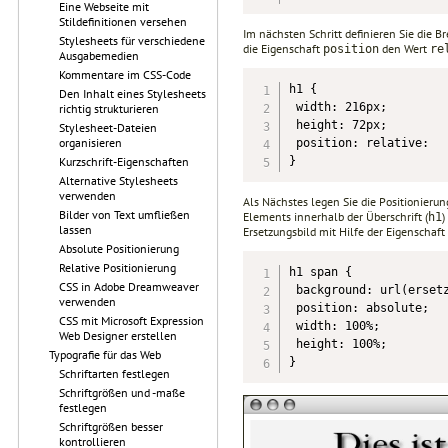
Eine Webseite mit
Stildefinitionen versehen
Im nächsten Schritt definieren Sie die B
Stylesheets für verschiedene
die Eigenschaft
den Wert
position
re
Ausgabemedien
Kommentare im CSS-Code
h1 {

Den Inhalt eines Stylesheets
 width: 216px;

richtig strukturieren
 height: 72px;

Stylesheet-Dateien
organisieren
 position: relative:

}
Kurzschrift-Eigenschaften
Alternative Stylesheets
verwenden
Als Nächstes legen Sie die Positionieru
Bilder von Text umfließen
Elements innerhalb der Überschrift (
)
h1
lassen
Ersetzungsbild mit Hilfe der Eigenschaft
Absolute Positionierung
Relative Positionierung
h1 span {

CSS in Adobe Dreamweaver
 background: url(ersetz
verwenden
 position: absolute;

CSS mit Microsoft Expression
 width: 100%;

Web Designer erstellen
 height: 100%;

Typografie für das Web
}
Schriftarten festlegen
Schriftgrößen und -maße
festlegen
Schriftgrößen besser
kontrollieren