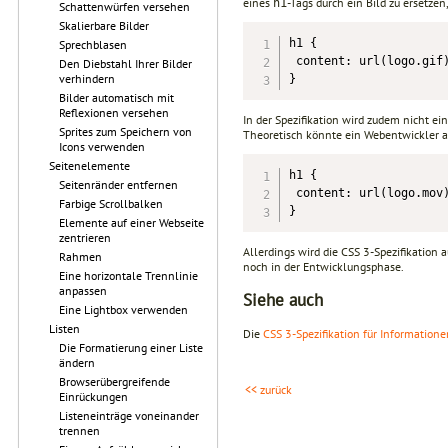
eines
-Tags durch ein Bild zu ersetze
h1
Schattenwürfen versehen
Skalierbare Bilder
h1 {

Sprechblasen
 content: url(logo.gif)
Den Diebstahl Ihrer Bilder
verhindern
}
Bilder automatisch mit
Reflexionen versehen
In der Spezifikation wird zudem nicht e
Sprites zum Speichern von
Theoretisch könnte ein Webentwickler a
Icons verwenden
Seitenelemente
h1 {

Seitenränder entfernen
 content: url(logo.mov)
Farbige Scrollbalken
}
Elemente auf einer Webseite
zentrieren
Allerdings wird die CSS 3-Spezifikation 
Rahmen
noch in der Entwicklungsphase.
Eine horizontale Trennlinie
anpassen
Siehe auch
Eine Lightbox verwenden
Listen
Die
CSS 3-Spezifikation für Information
Die Formatierung einer Liste
ändern
Browserübergreifende
<< zurück
Einrückungen
Listeneinträge voneinander
trennen