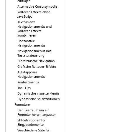
einfügen
Alternative Cursorsymbole
Rollover-Effekte ohne
JavaScript
Textbasierte
Navigationsmenüs und
Rollover-Effekte
kombinieren
Horizontale
Navigationsmenüs
Navigationsmenüs mit
Tastatursteuerung
Hierarchische Navigation
Grafische Rollover-Effekte
Aufklappbare
Navigationsmenüs
Kontextmenüs
Tool Tips
Dynamische visuelle Menüs
Dynamische Stildefinitionen
Formulare
Den Leerraum um ein
Formular herum anpassen
Stildefinitionen für
Eingabeelemente
Verschiedene Stile für