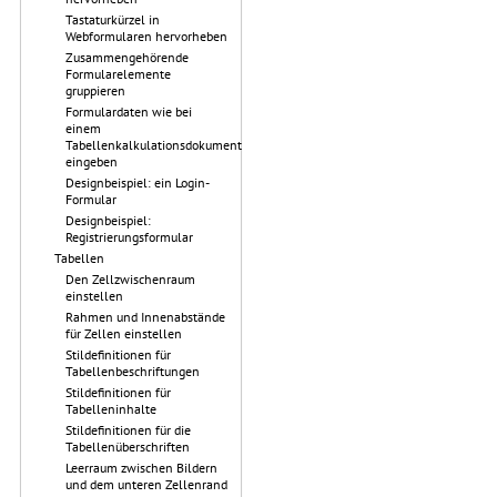
Tastaturkürzel in
Webformularen hervorheben
Zusammengehörende
Formularelemente
gruppieren
Formulardaten wie bei
einem
Tabellenkalkulationsdokument
eingeben
Designbeispiel: ein Login-
Formular
Designbeispiel:
Registrierungsformular
Tabellen
Den Zellzwischenraum
einstellen
Rahmen und Innenabstände
für Zellen einstellen
Stildefinitionen für
Tabellenbeschriftungen
Stildefinitionen für
Tabelleninhalte
Stildefinitionen für die
Tabellenüberschriften
Leerraum zwischen Bildern
und dem unteren Zellenrand