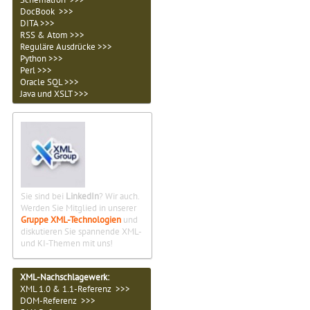
DocBook >>>
DITA >>>
RSS & Atom >>>
Reguläre Ausdrücke >>>
Python >>>
Perl >>>
Oracle SQL >>>
Java und XSLT >>>
Sie sind bei
LinkedIn
? Wir auch.
Werden Sie Mitglied in unserer
Gruppe XML-Technologien
und
diskutieren Sie spannende XML-
und KI-Themen mit uns!
XML-Nachschlagewerk:
XML 1.0 & 1.1-Referenz >>>
DOM-Referenz >>>