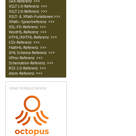
SAX-Referenz >>>
XSLT 1.0-Referenz >>>
XSLT 2.0-Referenz >>>
XSLT- & XPath-Funktionen >>>
XPath–Sprachreferenz >>>
XSL-FO-Referenz >>>
WordML-Referenz >>>
HTML/XHTML-Referenz >>>
CSS-Referenz >>>
MathML-Referenz >>>
XML Schema-Referenz >>>
XProc-Referenz >>>
Schematron-Referenz >>>
RSS 2.0-Referenz >>>
Atom-Referenz >>>
Unser Octopus Service: