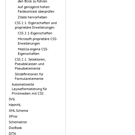
den Blick zu führen
Auf genügend hohen
Farbkontrast überprüfen
Zitate hervorheben
CSS 2.1: Eigenschaften und
proprietäre Erweiterungen
CSS 2.1-Eigenschaften
Microsoft-proprietäre CSS-
Erweiterungen
Mozilla-eigene CSS-
Eigenschaften
CSS 2.1: Selektoren,
Pseudoklassen und
Pseudoelemente
Stildefinitionen für
Formularelemente
Automatisierte
Layoutformatierung für
Printmedien mit CSS
SVG
MathML
XML Schema
XProc
Schematron
DocBook
DITA