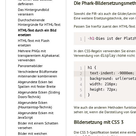
Die Phark-Bildersetzungsmet
definieren
Das Hintergrundbild
Sowohl die FIR- als auch die Gilder/Le
verankern
Eine weitere Ersetzungstechnik, die vo
Durchscheinende
Hintergründe für HTML-Text
Passen Sie hierfür zuerst den HTML-Text
HTML-Text durch ein Bild
ersetzen
<
h1
>
Dies ist der Platz
HTML-Text mit Flash
ersetzen
In den CSS-Regeln verwenden Sie einen 
Mehrere PNGs mit
Verwendung von
nicht 
transparentem Alphakanal
display:none
verwenden
Panoramabilder
h1 {

Verschiedene Bildformate
 text-indent: -9000em;

miteinander kombinieren
 background: url(ersetz
Abgerundete Ecken bei
 width: 216px;

Spalten mit fester Breite
 height: 72px;

Abgerundete Ecken (Sliding
}
Doors-Technik)
Abgerundete Ecken
(Mountaintop-Technik)
Wie auch die anderen Methoden funktion
sehen ist, wenn die Darstellung von Gra
Abgerundete Ecken mit
JavaScript
Bildersetzung mit CSS 3
Bilder mit einem Schatten
versehen
Die CSS 3-Spezifikation bietet eine ein
Bilder mit weichen