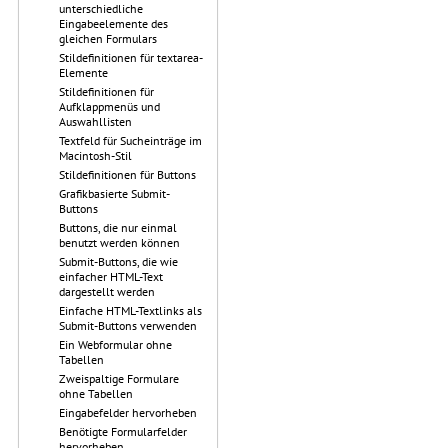
unterschiedliche
Eingabeelemente des
gleichen Formulars
Stildefinitionen für textarea-
Elemente
Stildefinitionen für
Aufklappmenüs und
Auswahllisten
Textfeld für Sucheinträge im
Macintosh-Stil
Stildefinitionen für Buttons
Grafikbasierte Submit-
Buttons
Buttons, die nur einmal
benutzt werden können
Submit-Buttons, die wie
einfacher HTML-Text
dargestellt werden
Einfache HTML-Textlinks als
Submit-Buttons verwenden
Ein Webformular ohne
Tabellen
Zweispaltige Formulare
ohne Tabellen
Eingabefelder hervorheben
Benötigte Formularfelder
hervorheben