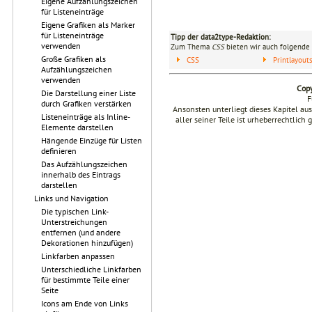
Eigene Aufzählungszeichen
für Listeneinträge
Eigene Grafiken als Marker
für Listeneinträge
Tipp der data2type-Redaktion:
verwenden
Zum Thema
CSS
bieten wir auch folgende 
Große Grafiken als
CSS
Printlayou
Aufzählungszeichen
verwenden
Copy
Die Darstellung einer Liste
F
durch Grafiken verstärken
Ansonsten unterliegt dieses Kapitel a
Listeneinträge als Inline-
aller seiner Teile ist urheberrechtlich
Elemente darstellen
Hängende Einzüge für Listen
definieren
Das Aufzählungszeichen
innerhalb des Eintrags
darstellen
Links und Navigation
Die typischen Link-
Unterstreichungen
entfernen (und andere
Dekorationen hinzufügen)
Linkfarben anpassen
Unterschiedliche Linkfarben
für bestimmte Teile einer
Seite
Icons am Ende von Links