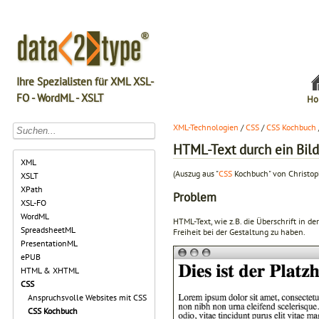
Ihre Spezialisten für XML XSL-
FO - WordML - XSLT
Ho
XML-Technologien
/
CSS
/
CSS Kochbuch
HTML-Text durch ein Bild
XML
(Auszug aus "
CSS
Kochbuch" von Christop
XSLT
XPath
Problem
XSL-FO
WordML
HTML-Text, wie z.B. die Überschrift in d
SpreadsheetML
Freiheit bei der Gestaltung zu haben.
PresentationML
ePUB
HTML & XHTML
CSS
Anspruchsvolle Websites mit CSS
CSS Kochbuch