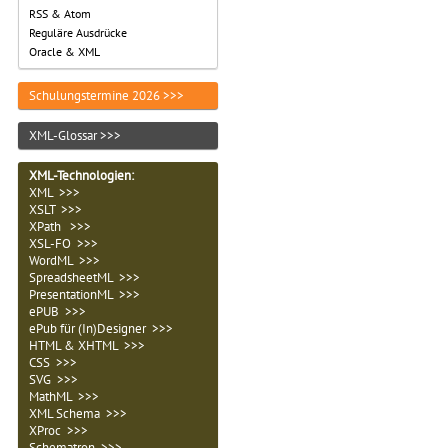
RSS & Atom
Reguläre Ausdrücke
Oracle & XML
Schulungstermine 2026 >>>
XML-Glossar >>>
XML-Technologien
:
XML >>>
XSLT >>>
XPath >>>
XSL-FO >>>
WordML >>>
SpreadsheetML >>>
PresentationML >>>
ePUB >>>
ePub für (In)Designer >>>
HTML & XHTML >>>
CSS >>>
SVG >>>
MathML >>>
XML Schema >>>
XProc >>>
Schematron >>>