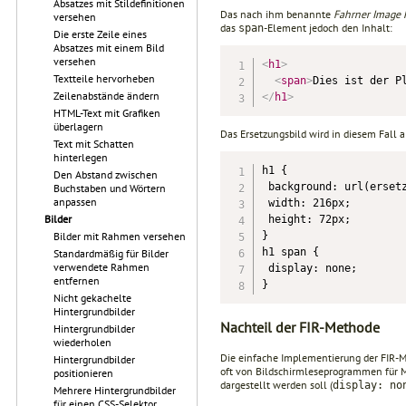
Absatzes mit Stildefinitionen
Das nach ihm benannte
Fahrner Image
versehen
das
-Element jedoch den Inhalt:
span
Die erste Zeile eines
Absatzes mit einem Bild
versehen
<
h1
>
Textteile hervorheben
<
span
>
Dies ist der P
Zeilenabstände ändern
</
h1
>
HTML-Text mit Grafiken
überlagern
Das Ersetzungsbild wird in diesem Fall a
Text mit Schatten
hinterlegen
h1 {

Den Abstand zwischen
 background: url(ersetz
Buchstaben und Wörtern
anpassen
 width: 216px;

Bilder
 height: 72px;

}

Bilder mit Rahmen versehen
h1 span {

Standardmäßig für Bilder
verwendete Rahmen
 display: none;

entfernen
}
Nicht gekachelte
Hintergrundbilder
Nachteil der FIR-Methode
Hintergrundbilder
wiederholen
Die einfache Implementierung der FIR-M
Hintergrundbilder
oft von Bildschirmleseprogrammen für M
positionieren
dargestellt werden soll (
display: no
Mehrere Hintergrundbilder
für einen CSS-Selektor