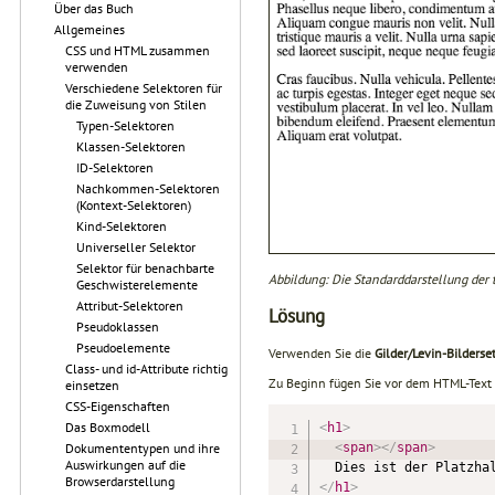
Über das Buch
Allgemeines
CSS und HTML zusammen
verwenden
Verschiedene Selektoren für
die Zuweisung von Stilen
Typen-Selektoren
Klassen-Selektoren
ID-Selektoren
Nachkommen-Selektoren
(Kontext-Selektoren)
Kind-Selektoren
Universeller Selektor
Selektor für benachbarte
Abbildung: Die Standarddarstellung der t
Geschwisterelemente
Attribut-Selektoren
Lösung
Pseudoklassen
Pseudoelemente
Verwenden Sie die
Gilder/Levin-Bilders
Class- und id-Attribute richtig
Zu Beginn fügen Sie vor dem HTML-Text
einsetzen
CSS-Eigenschaften
Das Boxmodell
<
h1
>
<
span
>
</
span
>
Dokumententypen und ihre
Auswirkungen auf die
Browserdarstellung
</
h1
>