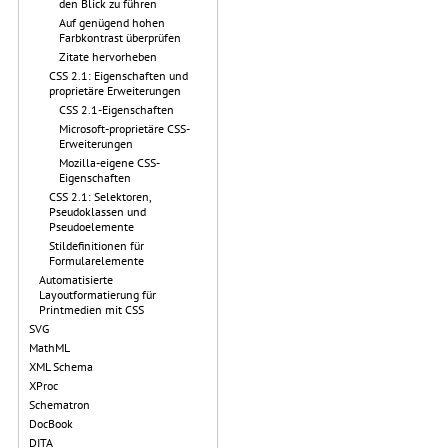
den Blick zu führen
Auf genügend hohen
Farbkontrast überprüfen
Zitate hervorheben
CSS 2.1: Eigenschaften und
proprietäre Erweiterungen
CSS 2.1-Eigenschaften
Microsoft-proprietäre CSS-
Erweiterungen
Mozilla-eigene CSS-
Eigenschaften
CSS 2.1: Selektoren,
Pseudoklassen und
Pseudoelemente
Stildefinitionen für
Formularelemente
Automatisierte
Layoutformatierung für
Printmedien mit CSS
SVG
MathML
XML Schema
XProc
Schematron
DocBook
DITA