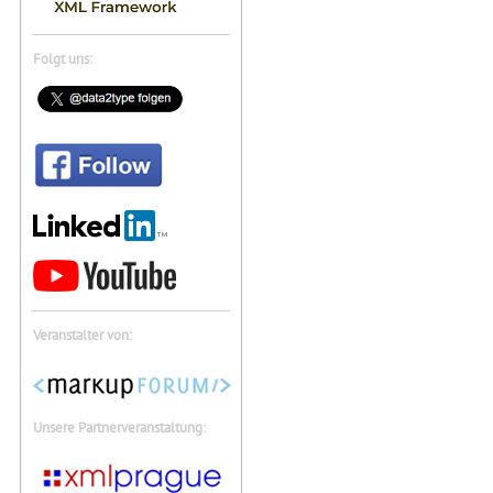
Folgt uns:
Veranstalter von:
Unsere Partnerveranstaltung: