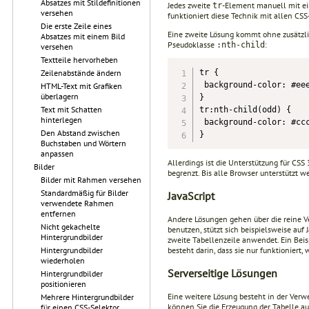
Absatzes mit Stildefinitionen
Jedes zweite
-Element manuell mit 
tr
versehen
funktioniert diese Technik mit allen CS
Die erste Zeile eines
Eine zweite Lösung kommt ohne zusätzl
Absatzes mit einem Bild
Pseudoklasse
:
:nth-child
versehen
Textteile hervorheben
tr {

Zeilenabstände ändern
 background-color: #eee
HTML-Text mit Grafiken
überlagern
}

Text mit Schatten
tr:nth-child(odd) {

hinterlegen
 background-color: #ccc
Den Abstand zwischen
}
Buchstaben und Wörtern
anpassen
Allerdings ist die Unterstützung für CSS 
Bilder
begrenzt. Bis alle Browser unterstützt w
Bilder mit Rahmen versehen
Standardmäßig für Bilder
JavaScript
verwendete Rahmen
entfernen
Andere Lösungen gehen über die reine V
Nicht gekachelte
benutzen, stützt sich beispielsweise auf
Hintergrundbilder
zweite Tabellenzeile anwendet. Ein Beisp
besteht darin, dass sie nur funktioniert,
Hintergrundbilder
wiederholen
Serverseitige Lösungen
Hintergrundbilder
positionieren
Eine weitere Lösung besteht in der Ver
Mehrere Hintergrundbilder
können Sie die Erzeugung der Tabelle au
für einen CSS-Selektor