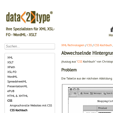
Ihre Spezialisten für XML XSL-
FO - WordML - XSLT
Ho
XML-Technologien
/
CSS
/
CSS Kochbuch
Abwechselnde Hintergrun
XML
(Auszug aus "
CSS
Kochbuch" von Christop
XSLT
XPath
Problem
XSL-FO
WordML
Die Tabelle aus der nächsten Abbildung
SpreadsheetML
PresentationML
ePUB
HTML & XHTML
CSS
Anspruchsvolle Websites mit CSS
CSS Kochbuch