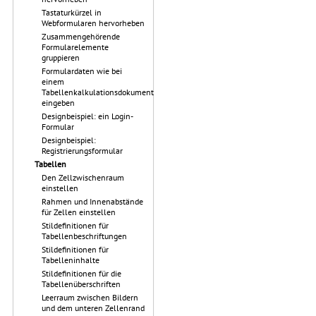
Tastaturkürzel in
Webformularen hervorheben
Zusammengehörende
Formularelemente
gruppieren
Formulardaten wie bei
einem
Tabellenkalkulationsdokument
eingeben
Designbeispiel: ein Login-
Formular
Designbeispiel:
Registrierungsformular
Tabellen
Den Zellzwischenraum
einstellen
Rahmen und Innenabstände
für Zellen einstellen
Stildefinitionen für
Tabellenbeschriftungen
Stildefinitionen für
Tabelleninhalte
Stildefinitionen für die
Tabellenüberschriften
Leerraum zwischen Bildern
und dem unteren Zellenrand