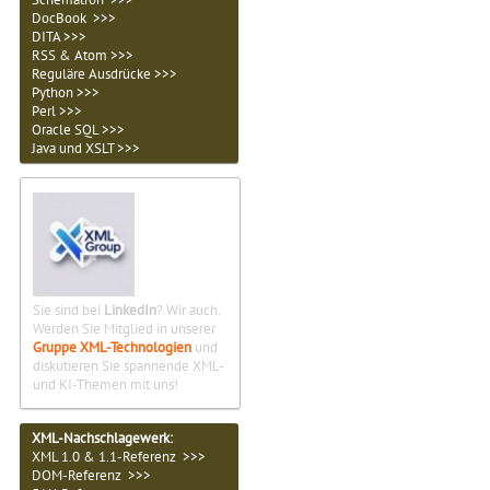
DocBook >>>
DITA >>>
RSS & Atom >>>
Reguläre Ausdrücke >>>
Python >>>
Perl >>>
Oracle SQL >>>
Java und XSLT >>>
Sie sind bei
LinkedIn
? Wir auch.
Werden Sie Mitglied in unserer
Gruppe XML-Technologien
und
diskutieren Sie spannende XML-
und KI-Themen mit uns!
XML-Nachschlagewerk:
XML 1.0 & 1.1-Referenz >>>
DOM-Referenz >>>