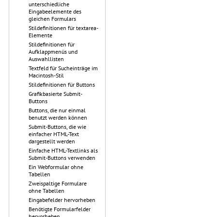
unterschiedliche
Eingabeelemente des
gleichen Formulars
Stildefinitionen für textarea-
Elemente
Stildefinitionen für
Aufklappmenüs und
Auswahllisten
Textfeld für Sucheinträge im
Macintosh-Stil
Stildefinitionen für Buttons
Grafikbasierte Submit-
Buttons
Buttons, die nur einmal
benutzt werden können
Submit-Buttons, die wie
einfacher HTML-Text
dargestellt werden
Einfache HTML-Textlinks als
Submit-Buttons verwenden
Ein Webformular ohne
Tabellen
Zweispaltige Formulare
ohne Tabellen
Eingabefelder hervorheben
Benötigte Formularfelder
hervorheben