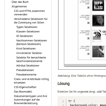
Über das Buch
Allgemeines
CSS und HTML zusammen
verwenden
Verschiedene Selektoren für
die Zuweisung von Stilen
Typen-Selektoren
Klassen-Selektoren
ID-Selektoren
Nachkommen-Selektoren
(Kontext-Selektoren)
Kind-Selektoren
Universeller Selektor
Selektor für benachbarte
Geschwisterelemente
Attribut-Selektoren
Pseudoklassen
Pseudoelemente
Abbildung: Eine Tabelle ohne Hintergrun
Class- und id-Attribute richtig
einsetzen
Lösung
CSS-Eigenschaften
Erstellen Sie für ungerade (engl.
odd
) Ta
Das Boxmodell
Dokumententypen und ihre
Auswirkungen auf die
tr {

Browserdarstellung
 background-color: #eee