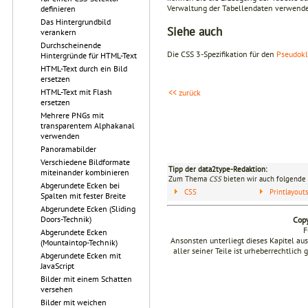
Verwaltung der Tabellendaten verwendet
definieren
Das Hintergrundbild
Siehe auch
verankern
Durchscheinende
Die CSS 3-Spezifikation für den
Pseudok
Hintergründe für HTML-Text
HTML-Text durch ein Bild
ersetzen
HTML-Text mit Flash
<< zurück
ersetzen
Mehrere PNGs mit
transparentem Alphakanal
verwenden
Panoramabilder
Verschiedene Bildformate
Tipp der data2type-Redaktion:
miteinander kombinieren
Zum Thema
CSS
bieten wir auch folgende 
Abgerundete Ecken bei
CSS
Printlayou
Spalten mit fester Breite
Abgerundete Ecken (Sliding
Doors-Technik)
Copy
F
Abgerundete Ecken
Ansonsten unterliegt dieses Kapitel a
(Mountaintop-Technik)
aller seiner Teile ist urheberrechtlich
Abgerundete Ecken mit
JavaScript
Bilder mit einem Schatten
versehen
Bilder mit weichen