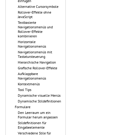
einfügen
Alternative Cursorsymbole
Rollover-Effekte ohne
JavaScript
Textbasierte
Navigationsmenüs und
Rollover-Effekte
kombinieren
Horizontale
Navigationsmenüs
Navigationsmenüs mit
Tastatursteuerung
Hierarchische Navigation
Grafische Rollover-Effekte
Aufklappbare
Navigationsmenüs
Kontextmenüs
Tool Tips
Dynamische visuelle Menüs
Dynamische Stildefinitionen
Formulare
Den Leerraum um ein
Formular herum anpassen
Stildefinitionen für
Eingabeelemente
Verschiedene Stile für