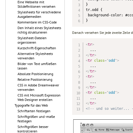
Eine Webseite mit
}

Stildefinitionen versehen
tr.odd {

Stylesheets für verschiedene
 background-color: #ccc
Ausgabemedien
}
Kommentare im CSS-Code
Den Inhalt eines Stylesheets
richtig strukturieren
Danach versehen Sie jede zweite Zeile 
Stylesheet-Dateien
organisieren
<
tr
>
Kurzschrift-Eigenschaften
Alternative Stylesheets
</
tr
>
verwenden
<
tr
class
=
"
odd
"
>
Bilder von Text umfließen
lassen
</
tr
>
Absolute Positionierung
<
tr
>
Relative Positionierung
CSS in Adobe Dreamweaver
</
tr
>
verwenden
<
tr
class
=
"
odd
"
>
CSS mit Microsoft Expression
Web Designer erstellen
</
tr
>
Typografie für das Web
<!-- und so weiter... 
Schriftarten festlegen
Schriftgrößen und -maße
festlegen
Schriftgrößen besser
kontrollieren