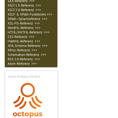
SAX-Referenz >>>
XSLT 1.0-Referenz >>>
XSLT 2.0-Referenz >>>
XSLT- & XPath-Funktionen >>>
XPath–Sprachreferenz >>>
XSL-FO-Referenz >>>
WordML-Referenz >>>
HTML/XHTML-Referenz >>>
CSS-Referenz >>>
MathML-Referenz >>>
XML Schema-Referenz >>>
XProc-Referenz >>>
Schematron-Referenz >>>
RSS 2.0-Referenz >>>
Atom-Referenz >>>
Unser Octopus Service: