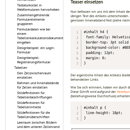
Teaser einsetzen
Tastaturkürzel in
Webformularen hervorheben
Nun befassen wir uns mit dem Inhalt d
Zusammengehörende
übrigen Text des Artikels unterscheiden
Formularelemente
gewissen Innenabstand fest (siehe nächs
gruppieren
Formulardaten wie bei
#inhalt h4 {

einem
 font-family: Helvetica
Tabellenkalkulationsdokument
eingeben
 border-top: 3pt solid 
Designbeispiel: ein Login-
 background-color: #BEB
Formular
 padding: 12pt;

Designbeispiel:
 margin: 0;

Registrierungsformular
}
Tabellen
Den Zellzwischenraum
Der eigentliche Inhalt des Artikels blei
einstellen
behandelten Links.
Rahmen und Innenabstände
für Zellen einstellen
Wie Sie sich erinnern, haben wir durch d
Diese Schrift wird aufgrund der
Vererbun
Stildefinitionen für
(beziehungsweise Durchschuss) erhalten.
Tabellenbeschriftungen
Stildefinitionen für
Tabelleninhalte
#inhalt p {

Stildefinitionen für die
 line-height: 18pt;

Tabellenüberschriften
}
Leerraum zwischen Bildern
und dem unteren Zellenrand