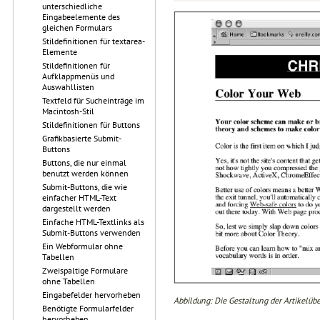
unterschiedliche
Eingabeelemente des
gleichen Formulars
Stildefinitionen für textarea-
Elemente
Stildefinitionen für
Aufklappmenüs und
Auswahllisten
Textfeld für Sucheinträge im
Macintosh-Stil
Stildefinitionen für Buttons
Grafikbasierte Submit-
Buttons
Buttons, die nur einmal
benutzt werden können
Submit-Buttons, die wie
einfacher HTML-Text
dargestellt werden
Einfache HTML-Textlinks als
Submit-Buttons verwenden
Ein Webformular ohne
Tabellen
Zweispaltige Formulare
ohne Tabellen
Eingabefelder hervorheben
Abbildung: Die Gestaltung der Artikelüber
Benötigte Formularfelder
hervorheben