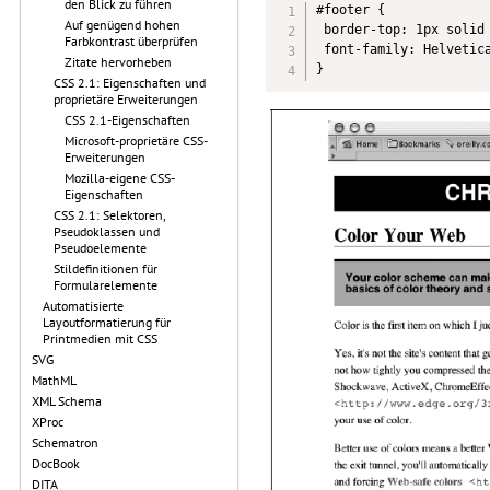
den Blick zu führen
#footer {

Auf genügend hohen
 border-top: 1px solid 
Farbkontrast überprüfen
 font-family: Helvetica
Zitate hervorheben
}
CSS 2.1: Eigenschaften und
proprietäre Erweiterungen
CSS 2.1-Eigenschaften
Microsoft-proprietäre CSS-
Erweiterungen
Mozilla-eigene CSS-
Eigenschaften
CSS 2.1: Selektoren,
Pseudoklassen und
Pseudoelemente
Stildefinitionen für
Formularelemente
Automatisierte
Layoutformatierung für
Printmedien mit CSS
SVG
MathML
XML Schema
XProc
Schematron
DocBook
DITA