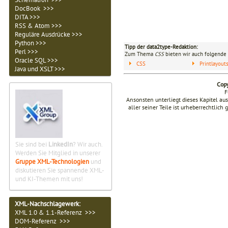
DocBook >>>
DITA >>>
RSS & Atom >>>
Reguläre Ausdrücke >>>
Python >>>
Tipp der data2type-Redaktion:
Perl >>>
Zum Thema
CSS
bieten wir auch folgende 
Oracle SQL >>>
CSS
Printlayou
Java und XSLT >>>
Copy
F
Ansonsten unterliegt dieses Kapitel a
aller seiner Teile ist urheberrechtlich
Sie sind bei
LinkedIn
? Wir auch.
Werden Sie Mitglied in unserer
Gruppe XML-Technologien
und
diskutieren Sie spannende XML-
und KI-Themen mit uns!
XML-Nachschlagewerk:
XML 1.0 & 1.1-Referenz >>>
DOM-Referenz >>>