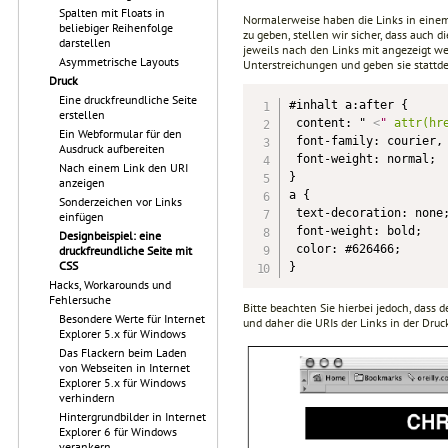
Spalten mit Floats in
Normalerweise haben die Links in eine
beliebiger Reihenfolge
zu geben, stellen wir sicher, dass auch 
darstellen
jeweils nach den Links mit angezeigt we
Asymmetrische Layouts
Unterstreichungen und geben sie stattde
Druck
Eine druckfreundliche Seite
#inhalt a:after {

erstellen
 content: " 
<
"
attr(hr
Ein Webformular für den
 font-family: courier, 
Ausdruck aufbereiten
 font-weight: normal;

Nach einem Link den URI
}

anzeigen
a {

Sonderzeichen vor Links
 text-decoration: none;
einfügen
 font-weight: bold;

Designbeispiel: eine
 color: #626466;

druckfreundliche Seite mit
CSS
}
Hacks, Workarounds und
Fehlersuche
Bitte beachten Sie hierbei jedoch, dass
Besondere Werte für Internet
und daher die URIs der Links in der Druc
Explorer 5.x für Windows
Das Flackern beim Laden
von Webseiten in Internet
Explorer 5.x für Windows
verhindern
Hintergrundbilder in Internet
Explorer 6 für Windows
verankern