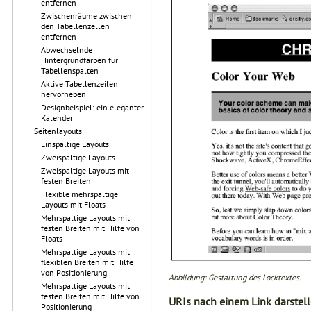
entfernen
Zwischenräume zwischen
den Tabellenzellen
entfernen
Abwechselnde
Hintergrundfarben für
Tabellenspalten
Aktive Tabellenzeilen
hervorheben
Designbeispiel: ein eleganter
Kalender
Seitenlayouts
Einspaltige Layouts
Zweispaltige Layouts
Zweispaltige Layouts mit
festen Breiten
Flexible mehrspaltige
Layouts mit Floats
Mehrspaltige Layouts mit
festen Breiten mit Hilfe von
Floats
Mehrspaltige Layouts mit
flexiblen Breiten mit Hilfe
von Positionierung
Abbildung: Gestaltung des Locktextes.
Mehrspaltige Layouts mit
festen Breiten mit Hilfe von
URIs nach einem Link darstel
Positionierung