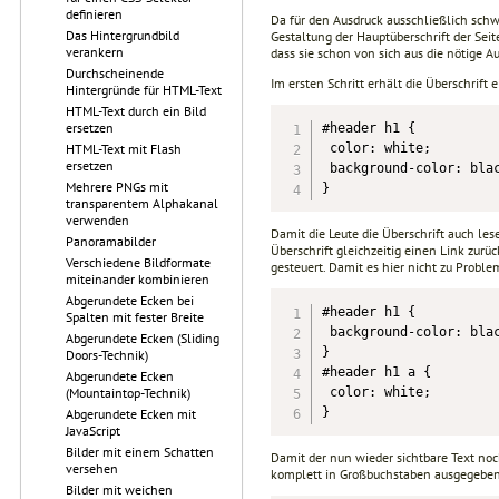
definieren
Da für den Ausdruck ausschließlich schw
Das Hintergrundbild
Gestaltung der Hauptüberschrift der Seit
verankern
dass sie schon von sich aus die nötige A
Durchscheinende
Im ersten Schritt erhält die Überschrift 
Hintergründe für HTML-Text
HTML-Text durch ein Bild
ersetzen
#header h1 {

 color: white;

HTML-Text mit Flash
ersetzen
 background-color: blac
Mehrere PNGs mit
}
transparentem Alphakanal
verwenden
Damit die Leute die Überschrift auch lese
Panoramabilder
Überschrift gleichzeitig einen Link zurüc
Verschiedene Bildformate
gesteuert. Damit es hier nicht zu Probl
miteinander kombinieren
Abgerundete Ecken bei
#header h1 {

Spalten mit fester Breite
 background-color: blac
Abgerundete Ecken (Sliding
}

Doors-Technik)
#header h1 a {

Abgerundete Ecken
 color: white;

(Mountaintop-Technik)
}
Abgerundete Ecken mit
JavaScript
Bilder mit einem Schatten
Damit der nun wieder sichtbare Text noch
versehen
komplett in Großbuchstaben ausgegebe
Bilder mit weichen