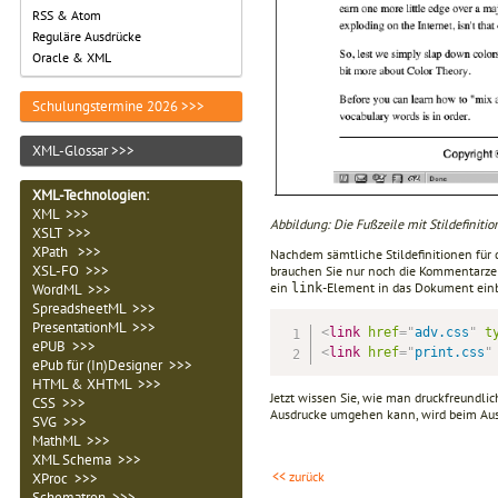
RSS & Atom
Reguläre Ausdrücke
Oracle & XML
Schulungstermine 2026 >>>
XML-Glossar >>>
XML-Technologien
:
XML >>>
Abbildung: Die Fußzeile mit Stildefinitio
XSLT >>>
XPath >>>
Nachdem sämtliche Stildefinitionen für 
XSL-FO >>>
brauchen Sie nur noch die Kommentarzei
ein
-Element in das Dokument ein
WordML >>>
link
SpreadsheetML >>>
PresentationML >>>
<
link
href
=
"
adv.css
"
t
ePUB >>>
<
link
href
=
"
print.css
"
ePub für (In)Designer >>>
HTML & XHTML >>>
Jetzt wissen Sie, wie man druckfreundlic
CSS >>>
Ausdrucke umgehen kann, wird beim Ausd
SVG >>>
MathML >>>
XML Schema >>>
<< zurück
XProc >>>
Schematron >>>