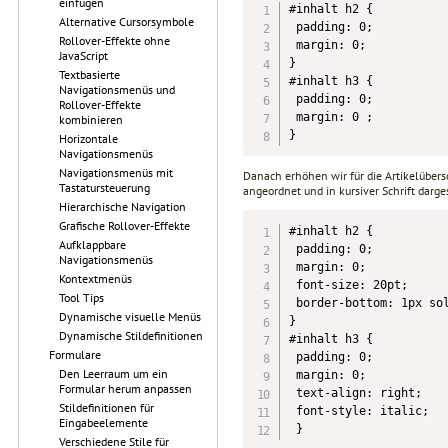
einfügen
#inhalt h2 {

Alternative Cursorsymbole
 padding: 0;

Rollover-Effekte ohne
 margin: 0;

JavaScript
}

Textbasierte
#inhalt h3 {

Navigationsmenüs und
 padding: 0;

Rollover-Effekte
 margin: 0 ;

kombinieren
}
Horizontale
Navigationsmenüs
Navigationsmenüs mit
Danach erhöhen wir für die Artikelübersch
Tastatursteuerung
angeordnet und in kursiver Schrift darge
Hierarchische Navigation
Grafische Rollover-Effekte
#inhalt h2 {

Aufklappbare
 padding: 0;

Navigationsmenüs
 margin: 0;

Kontextmenüs
 font-size: 20pt;

Tool Tips
 border-bottom: 1px sol
Dynamische visuelle Menüs
}

Dynamische Stildefinitionen
#inhalt h3 {

Formulare
 padding: 0;

Den Leerraum um ein
 margin: 0;

Formular herum anpassen
 text-align: right;

Stildefinitionen für
 font-style: italic;

Eingabeelemente
 }
Verschiedene Stile für