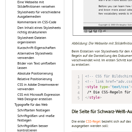
Eine Webseite mit
Stildefinitionen versehen
Stylesheets für verschiedene
Ausgabemedien
Kommentare im CSS-Code
Den Inhalt eines Stylesheets
richtig strukturieren
Stylesheet-Dateien
organisieren
Abbildung: Die Webseite mit Stildefiniti
Kurzschrift-Eigenschaften
Beim Erstellen von Stylesheets für den 
Alternative Stylesheets
Regeln auf die Darstellung des Dokumen
verwenden
verschwendet wird. Im ersten Schritt ko
Bilder von Text umfließen
zu erstellen:
lassen
Absolute Positionierung
<!-- CSS für Bildschir
Relative Positionierung
<!-- link href="adv.cs
CSS in Adobe Dreamweaver
<
style
type
=
"
text/css
"
verwenden
CSS mit Microsoft Expression
</
style
>
Web Designer erstellen
Typografie für das Web
Schriftarten festlegen
Die Seite für Schwarz-Weiß-A
Schriftgrößen und -maße
festlegen
Die erste
CSS-Regel
bezieht sich auf da
Schriftgrößen besser
ausgegeben werden soll:
kontrollieren