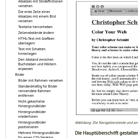
Absatzes mit Stildefinitionen
versehen
Die erste Zeile eines
Absatzes mit einem Bild
versehen
Textteile hervorheben
Zeilenabstände ändern
HTML-Text mit Grafiken
überlagern
Text mit Schatten
hinterlegen
Den Abstand zwischen
Buchstaben und Wörtern
anpassen
Bilder
Bilder mit Rahmen versehen
Standardmäßig für Bilder
verwendete Rahmen
entfernen
Nicht gekachelte
Hintergrundbilder
Hintergrundbilder
wiederholen
Hintergrundbilder
Abbildung: Die Navigationsleiste und a
positionieren
Die Hauptüberschrift gestalte
Mehrere Hintergrundbilder
für einen CSS-Selektor