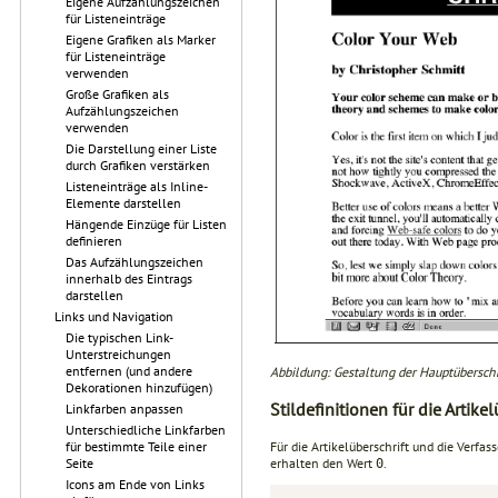
Eigene Aufzählungszeichen
für Listeneinträge
Eigene Grafiken als Marker
für Listeneinträge
verwenden
Große Grafiken als
Aufzählungszeichen
verwenden
Die Darstellung einer Liste
durch Grafiken verstärken
Listeneinträge als Inline-
Elemente darstellen
Hängende Einzüge für Listen
definieren
Das Aufzählungszeichen
innerhalb des Eintrags
darstellen
Links und Navigation
Die typischen Link-
Unterstreichungen
entfernen (und andere
Abbildung: Gestaltung der Hauptüberschr
Dekorationen hinzufügen)
Stildefinitionen für die Artike
Linkfarben anpassen
Unterschiedliche Linkfarben
für bestimmte Teile einer
Für die Artikelüberschrift und die Verf
Seite
erhalten den Wert
.
0
Icons am Ende von Links