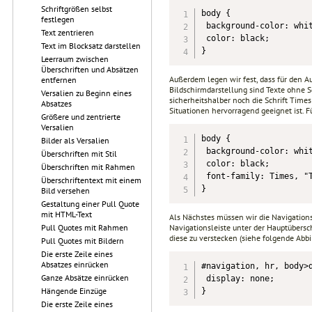
Schriftgrößen selbst
body {

festlegen
 background-color: whit
Text zentrieren
 color: black;

Text im Blocksatz darstellen
}
Leerraum zwischen
Überschriften und Absätzen
Außerdem legen wir fest, dass für den Au
entfernen
Bildschirmdarstellung sind Texte ohne S
Versalien zu Beginn eines
sicherheitshalber noch die Schrift Times
Absatzes
Situationen hervorragend geeignet ist. Fü
Größere und zentrierte
Versalien
body {

Bilder als Versalien
 background-color: whit
Überschriften mit Stil
 color: black;

Überschriften mit Rahmen
 font-family: Times, "T
Überschriftentext mit einem
}
Bild versehen
Gestaltung einer Pull Quote
mit HTML-Text
Als Nächstes müssen wir die Navigations
Pull Quotes mit Rahmen
Navigationsleiste unter der Hauptübersch
diese zu verstecken (siehe folgende Abbi
Pull Quotes mit Bildern
Die erste Zeile eines
Absatzes einrücken
#navigation, hr, body>d
Ganze Absätze einrücken
 display: none;

Hängende Einzüge
}
Die erste Zeile eines