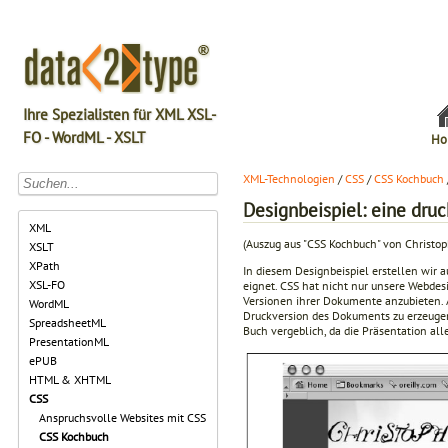
Ihre Spezialisten für XML XSL-
FO - WordML - XSLT
Ho
XML-Technologien
/
CSS
/
CSS Kochbuch
Designbeispiel: eine druc
XML
(Auszug aus "CSS Kochbuch" von Christop
XSLT
XPath
In diesem Designbeispiel erstellen wir 
XSL-FO
eignet. CSS hat nicht nur unsere Webde
Versionen ihrer Dokumente anzubieten. A
WordML
Druckversion des Dokuments zu erzeugen
SpreadsheetML
Buch vergeblich, da die Präsentation a
PresentationML
ePUB
HTML & XHTML
CSS
Anspruchsvolle Websites mit CSS
CSS Kochbuch