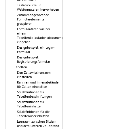
Tastaturkürzel in
Webformularen hervorheben
Zusammengehörende
Formularelemente
gruppieren
Formulardaten wie bei
einem
Tabellenkalkulationsdokument
eingeben
Designbeispiel: ein Login-
Formular
Designbeispiel:
Registrierungsformular
Tabellen
Den Zellzwischenraum
einstellen
Rahmen und Innenabstände
für Zellen einstellen
Stildefinitionen für
Tabellenbeschriftungen
Stildefinitionen für
Tabelleninhalte
Stildefinitionen für die
Tabellenüberschriften
Leerraum zwischen Bildern
und dem unteren Zellenrand