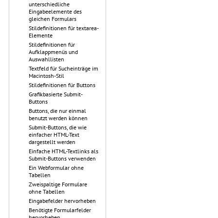
unterschiedliche
Eingabeelemente des
gleichen Formulars
Stildefinitionen für textarea-
Elemente
Stildefinitionen für
Aufklappmenüs und
Auswahllisten
Textfeld für Sucheinträge im
Macintosh-Stil
Stildefinitionen für Buttons
Grafikbasierte Submit-
Buttons
Buttons, die nur einmal
benutzt werden können
Submit-Buttons, die wie
einfacher HTML-Text
dargestellt werden
Einfache HTML-Textlinks als
Submit-Buttons verwenden
Ein Webformular ohne
Tabellen
Zweispaltige Formulare
ohne Tabellen
Eingabefelder hervorheben
Benötigte Formularfelder
hervorheben