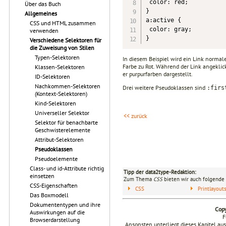
 color: red;

Über das Buch
}

Allgemeines
a:active {

CSS und HTML zusammen
 color: gray;

verwenden
}
Verschiedene Selektoren für
die Zuweisung von Stilen
Typen-Selektoren
In diesem Beispiel wird ein Link normale
Farbe zu Rot. Während der Link angeklick
Klassen-Selektoren
er purpurfarben dargestellt.
ID-Selektoren
Nachkommen-Selektoren
Drei weitere Pseudoklassen sind
:firs
(Kontext-Selektoren)
Kind-Selektoren
Universeller Selektor
<< zurück
Selektor für benachbarte
Geschwisterelemente
Attribut-Selektoren
Pseudoklassen
Pseudoelemente
Class- und id-Attribute richtig
Tipp der data2type-Redaktion:
einsetzen
Zum Thema
CSS
bieten wir auch folgende 
CSS-Eigenschaften
CSS
Printlayou
Das Boxmodell
Dokumententypen und ihre
Copy
Auswirkungen auf die
F
Browserdarstellung
Ansonsten unterliegt dieses Kapitel a