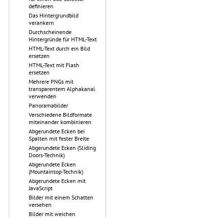
definieren
Das Hintergrundbild
verankern
Durchscheinende
Hintergründe für HTML-Text
HTML-Text durch ein Bild
ersetzen
HTML-Text mit Flash
ersetzen
Mehrere PNGs mit
transparentem Alphakanal
verwenden
Panoramabilder
Verschiedene Bildformate
miteinander kombinieren
Abgerundete Ecken bei
Spalten mit fester Breite
Abgerundete Ecken (Sliding
Doors-Technik)
Abgerundete Ecken
(Mountaintop-Technik)
Abgerundete Ecken mit
JavaScript
Bilder mit einem Schatten
versehen
Bilder mit weichen