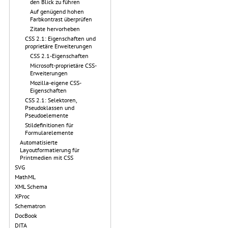
den Blick zu führen
Auf genügend hohen
Farbkontrast überprüfen
Zitate hervorheben
CSS 2.1: Eigenschaften und
proprietäre Erweiterungen
CSS 2.1-Eigenschaften
Microsoft-proprietäre CSS-
Erweiterungen
Mozilla-eigene CSS-
Eigenschaften
CSS 2.1: Selektoren,
Pseudoklassen und
Pseudoelemente
Stildefinitionen für
Formularelemente
Automatisierte
Layoutformatierung für
Printmedien mit CSS
SVG
MathML
XML Schema
XProc
Schematron
DocBook
DITA