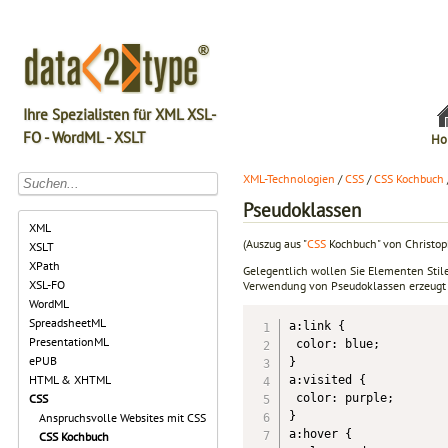
Ihre Spezialisten für XML XSL-
FO - WordML - XSLT
Ho
XML-Technologien
/
CSS
/
CSS Kochbuch
Pseudoklassen
XML
(Auszug aus "
CSS
Kochbuch" von Christop
XSLT
XPath
Gelegentlich wollen Sie Elementen Stile 
XSL-FO
Verwendung von Pseudoklassen erzeugt R
WordML
SpreadsheetML
a:link {

PresentationML
 color: blue;

ePUB
}

HTML & XHTML
a:visited {

 color: purple;

CSS
}

Anspruchsvolle Websites mit CSS
a:hover {

CSS Kochbuch