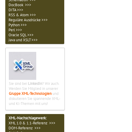
DocBook >>>
DITA >>>
RSS & Atom >>>
Reguläre Ausdrücke >>>
Python >>>
Perl >>>
Oracle SQL >>>
Java und XSLT >>>
Sie sind bei
LinkedIn
? Wir auch.
Werden Sie Mitglied in unserer
Gruppe XML-Technologien
und
diskutieren Sie spannende XML-
und KI-Themen mit uns!
XML-Nachschlagewerk:
XML 1.0 & 1.1-Referenz >>>
DOM-Referenz >>>