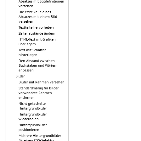
Absatzes mit Stildefinitionen
versehen
Die erste Zeile eines
Absatzes mit einem Bild
versehen
Textteile hervorheben
Zeilenabstände ändern
HTML-Text mit Grafiken
überlagern
Text mit Schatten
hinterlegen
Den Abstand zwischen
Buchstaben und Wörtern
anpassen
Bilder
Bilder mit Rahmen versehen
Standardmäßig für Bilder
verwendete Rahmen
entfernen
Nicht gekachelte
Hintergrundbilder
Hintergrundbilder
wiederholen
Hintergrundbilder
positionieren
Mehrere Hintergrundbilder
für einen CSS-Selektor