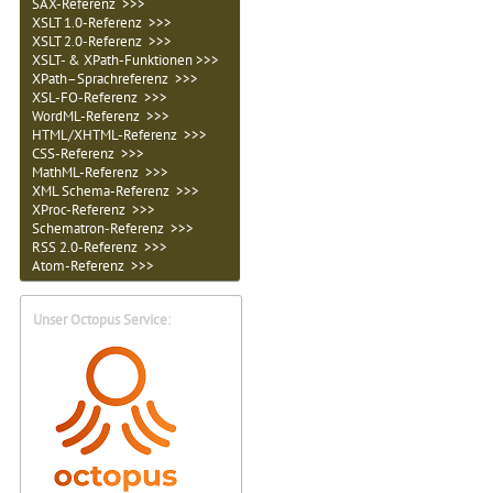
SAX-Referenz >>>
XSLT 1.0-Referenz >>>
XSLT 2.0-Referenz >>>
XSLT- & XPath-Funktionen >>>
XPath–Sprachreferenz >>>
XSL-FO-Referenz >>>
WordML-Referenz >>>
HTML/XHTML-Referenz >>>
CSS-Referenz >>>
MathML-Referenz >>>
XML Schema-Referenz >>>
XProc-Referenz >>>
Schematron-Referenz >>>
RSS 2.0-Referenz >>>
Atom-Referenz >>>
Unser Octopus Service: