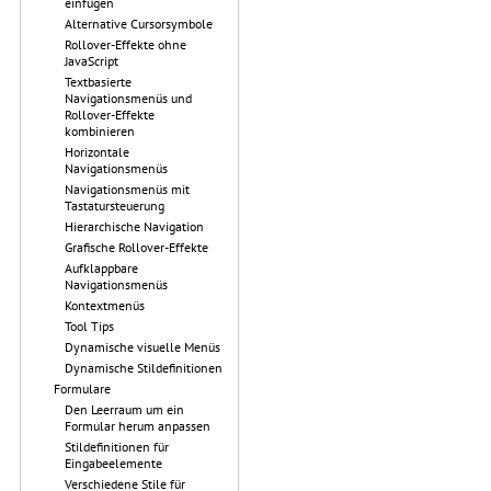
einfügen
Alternative Cursorsymbole
Rollover-Effekte ohne
JavaScript
Textbasierte
Navigationsmenüs und
Rollover-Effekte
kombinieren
Horizontale
Navigationsmenüs
Navigationsmenüs mit
Tastatursteuerung
Hierarchische Navigation
Grafische Rollover-Effekte
Aufklappbare
Navigationsmenüs
Kontextmenüs
Tool Tips
Dynamische visuelle Menüs
Dynamische Stildefinitionen
Formulare
Den Leerraum um ein
Formular herum anpassen
Stildefinitionen für
Eingabeelemente
Verschiedene Stile für