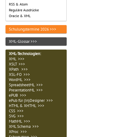
RSS & Atom
Reguläre Ausdrücke
Oracle & XML
Schulungstermine 2026 >>>
XML-Glossar >>>
XML-Technologien
:
XML >>>
XSLT >>>
XPath >>>
XSL-FO >>>
WordML >>>
SpreadsheetML >>>
PresentationML >>>
ePUB >>>
ePub für (In)Designer >>>
HTML & XHTML >>>
CSS >>>
SVG >>>
MathML >>>
XML Schema >>>
XProc >>>
Schematron >>>