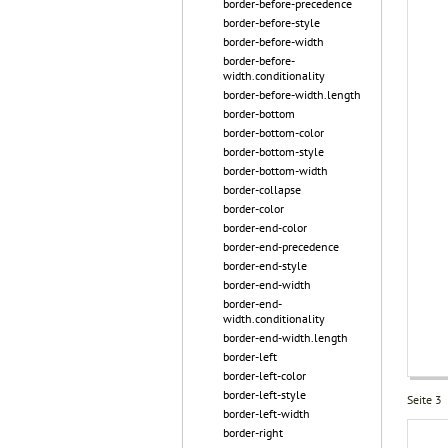
border-before-precedence
border-before-style
border-before-width
border-before-
width.conditionality
border-before-width.length
border-bottom
border-bottom-color
border-bottom-style
border-bottom-width
border-collapse
border-color
border-end-color
border-end-precedence
border-end-style
border-end-width
border-end-
width.conditionality
border-end-width.length
border-left
border-left-color
border-left-style
Seite 3
border-left-width
border-right