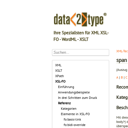
Ihre Spezialisten für XML XSL-
FO - WordML - XSLT
XML-Tec
span
XML
(Auszug 
XSLT
XPath
A
|
B
|
C
XSL-FO
Recom
Einführung
Anwendungsbeispiele
Katego
In drei Schritten zum Druck
Referenz
Besch
Kategorien
Elemente in XSL-FO
Mit die
fo:basic-link
body>
) 
fo:bidi-override
überspa