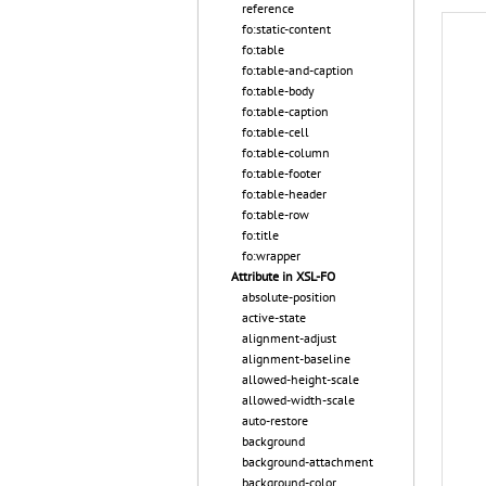
reference
fo:static-content
fo:table
fo:table-and-caption
fo:table-body
fo:table-caption
fo:table-cell
fo:table-column
fo:table-footer
fo:table-header
fo:table-row
fo:title
fo:wrapper
Attribute in XSL-FO
absolute-position
active-state
alignment-adjust
alignment-baseline
allowed-height-scale
allowed-width-scale
auto-restore
background
background-attachment
background-color