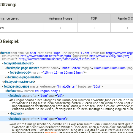
tützung:
mance Level
Antenna House
FOP
RenderX 
ded
J
J
J
 Beispiel:
<
fo:root
font-family
=
"Arial"
font-size
=
"10pt"
line-height
=
"1.2em"
xmlns:fo
=
"http://www.w3.org
xmlns:cpfo
=
"http://www.compart.net/xmlns/cpfo"
xmlns:svg
=
"http://www.w3.org/2000/svg"
xmlns:axf
=
"http://www.antennahouse.com/names/XSL/Extensions"
>
<
fo:layout-master-set
>
<
fo:simple-page-master
master-name
=
"Inhalt-Seiten"
margin
=
"0mm 0mm 0mm 0mm"
pag
<
fo:region-body
margin
=
"10mm 15mm 10mm 25mm"
/>
</
fo:simple-page-master
>
</
fo:layout-master-set
>
<
fo:page-sequence
master-reference
=
"Inhalt-Seiten"
font-size
=
"10pt"
>
<
fo:flow
flow-name
=
"xsl-region-body"
>
<
fo:block
space-after
=
"1em"
span
=
"all"
>
Als Gregor Samsa eines Morgens aus unruhigen Träumen erwachte, fand er sich in se
verwandelt. Er lag auf seinem panzerartig harten Rücken und sah, wenn er den Kopf 
bogenförmigen Versteifungen geteilten Bauch, auf dessen Höhe sich die Bettdecke, 
erhalten konnte. Seine vielen, im Vergleich zu seinem sonstigen Umfang kläglich dün
</
fo:block
>
<
fo:block
space-after
=
"1em"
span
=
"none"
>
»Was ist mit mir geschehen?«, dachte er. Es war kein Traum. Sein Zimmer, ein richtiges
zwischen den vier wohlbekannten Wänden. Über dem Tisch, auf dem eine auseinande
ausgebreitet war - Samsa war Reisender - hing das Bild, das er vor kurzem aus einer i