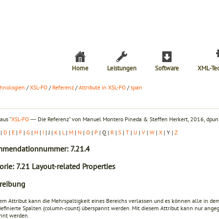
Home
Leistungen
Software
XML-Te
hnologien
/
XSL-FO
/
Referenz
/
Attribute in XSL-FO
/
span
aus "
XSL-FO
― Die Referenz" von Manuel Montero Pineda & Steffen Herkert, 2016, dpunk
|
D
|
E
|
F
|
G
|
H
|
I
| J |
K
|
L
|
M
|
N
|
O
|
P
| Q |
R
|
S
|
T
|
U
|
V
|
W
|
X
| Y |
Z
mendationnummer: 7.21.4
rie: 7.21 Layout-related Properties
reibung
sem Attribut kann die Mehrspaltigkeit eines Bereichs verlassen und es können alle in dem
definierte Spalten (
column-count
) überspannt werden. Mit diesem Attribut kann nur ange
nnt werden.