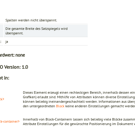
Spalten werden nicht überspannt.
Die gesamte Breite des Satzspiegels wird
überspannt.
t:
ja
ardwert:
none
O Version:
1.0
t in:
Dieses Element erzeugt einen rechteckigen Bereich, innerhalb dessen eine
Grafiken) erlaubt sind. Mithilfe von Attributen können diverse Einstel
ck>
können beliebig ineinandergeschachtelt werden. Informationen aus übe
den untergeordneten
Block
keine anderen Einstellungen gemacht werden
Innerhalb von Block-Containern lassen sich beliebig viele Blöcke zusa
ck-container>
Attribute Einstellungen für die gewünschte Positionierung im Dokumen