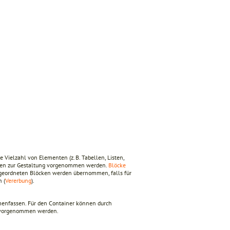
 Vielzahl von Elementen (z. B. Tabellen, Listen,
lungen zur Gestaltung vorgenommen werden.
Blöcke
rgeordneten Blöcken werden übernommen, falls für
 (
Vererbung
).
mmenfassen. Für den Container können durch
t vorgenommen werden.