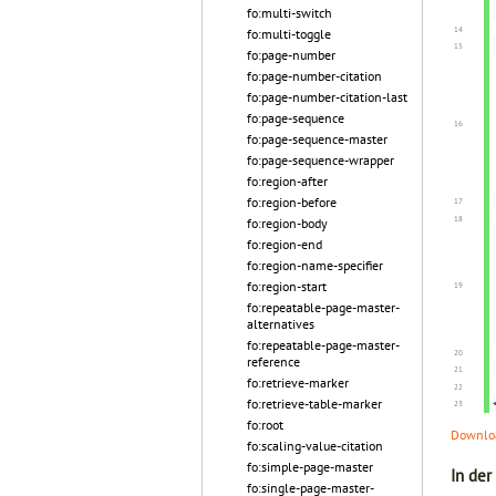
fo:multi-switch
fo:multi-toggle
fo:page-number
fo:page-number-citation
fo:page-number-citation-last
fo:page-sequence
fo:page-sequence-master
fo:page-sequence-wrapper
fo:region-after
fo:region-before
fo:region-body
fo:region-end
fo:region-name-specifier
fo:region-start
fo:repeatable-page-master-
alternatives
fo:repeatable-page-master-
reference
fo:retrieve-marker
fo:retrieve-table-marker
fo:root
Downloa
fo:scaling-value-citation
fo:simple-page-master
In der
fo:single-page-master-