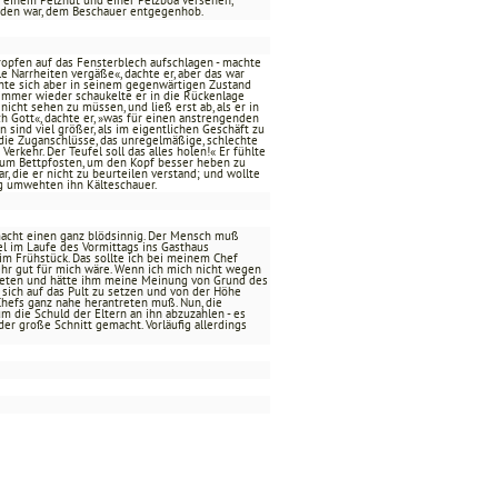
it einem Pelzhut und einer Pelzboa versehen,
nden war, dem Beschauer entgegenhob.
ropfen auf das Fensterblech aufschlagen - machte
e Narrheiten vergäße«, dachte er, aber das war
onnte sich aber in seinem gegenwärtigen Zustand
, immer wieder schaukelte er in die Rückenlage
icht sehen zu müssen, und ließ erst ab, als er in
h Gott«, dachte er, »was für einen anstrengenden
n sind viel größer, als im eigentlichen Geschäft zu
die Zuganschlüsse, das unregelmäßige, schlechte
rkehr. Der Teufel soll das alles holen!« Er fühlte
zum Bettpfosten, um den Kopf besser heben zu
, die er nicht zu beurteilen verstand; und wollte
ng umwehten ihn Kälteschauer.
 »macht einen ganz blödsinnig. Der Mensch muß
l im Laufe des Vormittags ins Gasthaus
im Frühstück. Das sollte ich bei meinem Chef
sehr gut für mich wäre. Wenn ich mich nicht wegen
getreten und hätte ihm meine Meinung von Grund des
, sich auf das Pult zu setzen und von der Höhe
hefs ganz nahe herantreten muß. Nun, die
m die Schuld der Eltern an ihn abzuzahlen - es
der große Schnitt gemacht. Vorläufig allerdings