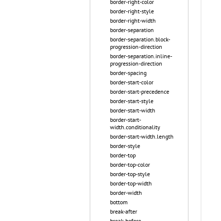
border-right-color
border-right-style
border-right-width
border-separation
border-separation.block-
progression-direction
border-separation.inline-
progression-direction
border-spacing
border-start-color
border-start-precedence
border-start-style
border-start-width
border-start-
width.conditionality
border-start-width.length
border-style
border-top
border-top-color
border-top-style
border-top-width
border-width
bottom
break-after
break-before