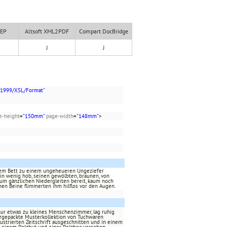
XEP
Altsoft XML2PDF
Compart DocBridge
J
J
/1999/XSL/Format"
e-height
=
"150mm"
page-width
=
"148mm"
>
inem Bett zu einem ungeheueren Ungeziefer
ein wenig hob, seinen gewölbten, braunen, von
zum gänzlichen Niedergleiten bereit, kaum noch
nen Beine flimmerten ihm hilflos vor den Augen.
, nur etwas zu kleines Menschenzimmer, lag ruhig
rgepackte Musterkollektion von Tuchwaren
llustrierten Zeitschrift ausgeschnitten und in einem