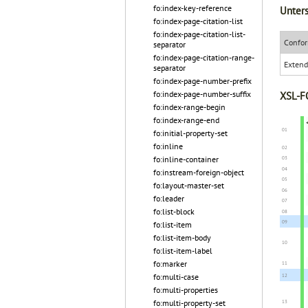
fo:index-key-reference
Unters
fo:index-page-citation-list
fo:index-page-citation-list-
Confor
separator
fo:index-page-citation-range-
Exten
separator
fo:index-page-number-prefix
fo:index-page-number-suffix
XSL-FO
fo:index-range-begin
fo:index-range-end
fo:initial-property-set
fo:inline
fo:inline-container
fo:instream-foreign-object
fo:layout-master-set
fo:leader
fo:list-block
fo:list-item
fo:list-item-body
fo:list-item-label
fo:marker
fo:multi-case
fo:multi-properties
fo:multi-property-set