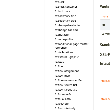
fo:block
Werte
fo:block-container
fo:bookmark
fo:bookmark-title
none
fo:bookmark-tree
all
fo:change-bar-begin
fo:change-bar-end
Vererb
fo:character
fo:color-profile
fo:conditional-page-master-
Stand
reference
fo:declarations
XSL-F
fo:external-graphic
fo:float
Erlaub
fo:flow
fo:flow-assignment
fo:flow-map
fo:flow-name-specifier
<fo:blo
fo:flow-source-list
fo:flow-target-list
fo:folio-prefix
fo:folio-suffix
<fo:blo
fo:footnote
fo:footnote-body