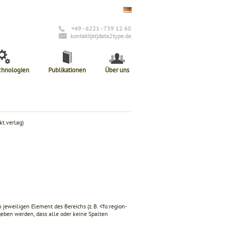
+49 - 6221 - 739 12 60
kontakt(at)data2type.de
chnologien
Publikationen
Über uns
t.verlag)
 jeweiligen Element des Bereichs (z. B.
<fo:region-
geben werden, dass alle oder keine Spalten