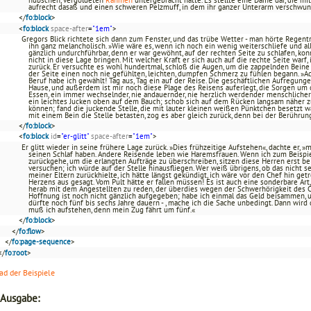
hübschen, vergoldeten
Rahmen
untergebracht hatte. Es stellte eine Dame dar, die m
aufrecht dasaß und einen schweren Pelzmuff, in dem ihr ganzer Unterarm verschwu
</
fo:block
>
<
fo:block
space-after
=
"1em"
>
Gregors Blick richtete sich dann zum Fenster, und das trübe Wetter - man hörte Regent
ihn ganz melancholisch. »Wie wäre es, wenn ich noch ein wenig weiterschliefe und all
gänzlich undurchführbar, denn er war gewöhnt, auf der rechten Seite zu schlafen, k
nicht in diese Lage bringen. Mit welcher Kraft er sich auch auf die rechte Seite warf
zurück. Er versuchte es wohl hundertmal, schloß die Augen, um die zappelnden Beine n
der Seite einen noch nie gefühlten, leichten, dumpfen Schmerz zu fühlen begann. »Ac
Beruf habe ich gewählt! Tag aus, Tag ein auf der Reise. Die geschäftlichen Aufregunge
Hause, und außerdem ist mir noch diese Plage des Reisens auferlegt, die Sorgen um 
Essen, ein immer wechselnder, nie andauernder, nie herzlich werdender menschlicher Ve
ein leichtes Jucken oben auf dem Bauch; schob sich auf dem Rücken langsam näher 
können; fand die juckende Stelle, die mit lauter kleinen weißen Pünktchen besetzt war
mit einem Bein die Stelle betasten, zog es aber gleich zurück, denn bei der Berühru
</
fo:block
>
<
fo:block
id
=
"er-glitt"
space-after
=
"1em"
>
Er glitt wieder in seine frühere Lage zurück. »Dies frühzeitige Aufstehen«, dachte er,
seinen Schlaf haben. Andere Reisende leben wie Haremsfrauen. Wenn ich zum Beispie
zurückgehe, um die erlangten Aufträge zu überschreiben, sitzen diese Herren erst be
versuchen; ich würde auf der Stelle hinausfliegen. Wer weiß übrigens, ob das nicht 
meiner Eltern zurückhielte, ich hätte längst gekündigt, ich wäre vor den Chef hin 
Herzens aus gesagt. Vom Pult hätte er fallen müssen! Es ist auch eine sonderbare Art
herab mit dem Angestellten zu reden, der überdies wegen der Schwerhörigkeit des C
Hoffnung ist noch nicht gänzlich aufgegeben; habe ich einmal das Geld beisammen, u
dürfte noch fünf bis sechs Jahre dauern - , mache ich die Sache unbedingt. Dann wird 
muß ich aufstehen, denn mein Zug fährt um fünf.«
</
fo:block
>
</
fo:flow
>
</
fo:page-sequence
>
</
fo:root
>
d der Beispiele
 Ausgabe: