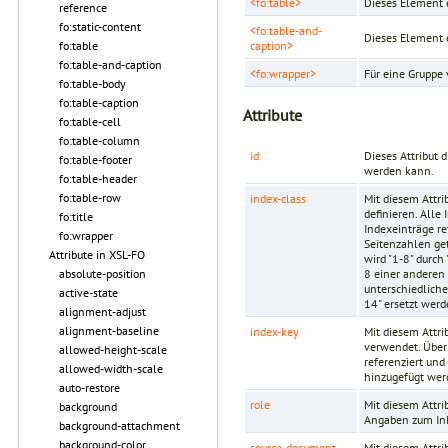
<fo:table>
Dieses Element e
reference
fo:static-content
<fo:table-and-
Dieses Element e
caption>
fo:table
fo:table-and-caption
<fo:wrapper>
Für eine Gruppe
fo:table-body
fo:table-caption
Attribute
fo:table-cell
fo:table-column
id
Dieses Attribut 
fo:table-footer
werden kann.
fo:table-header
fo:table-row
index-class
Mit diesem Attri
definieren. Alle
fo:title
Indexeinträge ref
fo:wrapper
Seitenzahlen get
Attribute in XSL-FO
wird "1-8" durch
8 einer anderen
absolute-position
unterschiedlich
active-state
14" ersetzt werd
alignment-adjust
alignment-baseline
index-key
Mit diesem Attri
verwendet. Über 
allowed-height-scale
referenziert und
allowed-width-scale
hinzugefügt wer
auto-restore
role
Mit diesem Attri
background
Angaben zum Inh
background-attachment
background-color
source-document
Mit diesem Attr