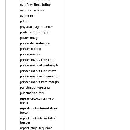
overflow-limit-inline
overflow-replace
overprint
pdftag
physical-page-number
poster-content-type
poster-image
printer-bin-selection
printer-duplex
printer-marks
printer-marks-line-color
printer-marks-line-length
printer-marks-line-width
printer-marks-spine-width
printer-marks-zero-margin
punctuation-spacing
punctuation-trim
repeat-cell-content-at-
break
repeat-footnote-in-table-
footer
repeat-footnote-in-table-
header
repeat-page-sequence-