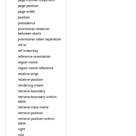
page-position
page-width
position
precedence
provisional-distance-
between-starts
provisional-label-separation
ref-id
ref-index-key
reference-orientation
region-name
region-name-reference
relative-align
relative-position
rendering-intent
retrieve-boundary
retrieve-boundary-within-
table
retrieve-class-name
retrieve-position
retrieve-position-within-
table
right
role