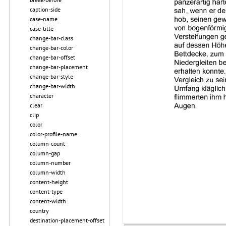
caption-side
case-name
case-title
change-bar-class
change-bar-color
change-bar-offset
change-bar-placement
change-bar-style
change-bar-width
character
clear
clip
color
color-profile-name
column-count
column-gap
column-number
column-width
content-height
content-type
content-width
country
destination-placement-offset