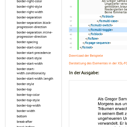
border-right-color
Als Gregor Samsa 
Ungeziefer verwa
border-right-style
gewölbten, brau
Niedergleiten be
border-right-width
Beine flimmerten
</
fo:block
>
border-separation
</
fo:multi-case
>
border-separation.block-
</
fo:multi-switch
>
progression-direction
</
fo:multi-toggle
>
border-separation.inline-
</
fo:block
>
progression-direction
</
fo:flow
>
border-spacing
</
fo:page-sequence
>
border-start-color
</
fo:root
>
border-start-precedence
Download der Beispiele
border-start-style
Darstellung des Elementes in der XSL-F
border-start-width
border-start-
In der Ausgabe:
width.conditionality
border-start-width.length
border-style
border-top
border-top-color
border-top-style
border-top-width
border-width
bottom
break-after
break-before