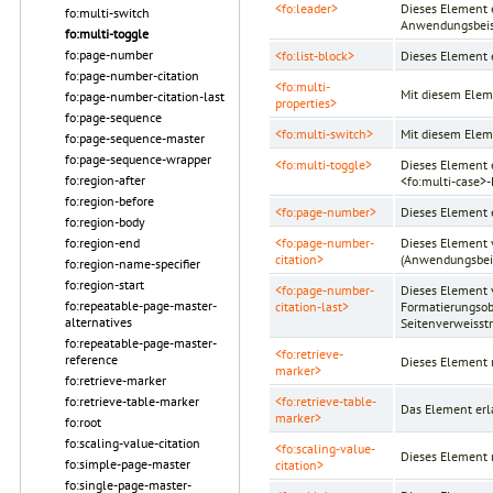
<fo:leader>
Dieses Element 
fo:multi-switch
Anwendungsbeisp
fo:multi-toggle
fo:page-number
<fo:list-block>
Dieses Element e
fo:page-number-citation
<fo:multi-
Mit diesem Elem
fo:page-number-citation-last
properties>
fo:page-sequence
<fo:multi-switch>
Mit diesem Elem
fo:page-sequence-master
fo:page-sequence-wrapper
<fo:multi-toggle>
Dieses Element 
fo:region-after
<fo:multi-case>
fo:region-before
<fo:page-number>
Dieses Element 
fo:region-body
<fo:page-number-
Dieses Element v
fo:region-end
citation>
(Anwendungsbeis
fo:region-name-specifier
fo:region-start
<fo:page-number-
Dieses Element v
fo:repeatable-page-master-
citation-last>
Formatierungsobj
alternatives
Seitenverweisstr
fo:repeatable-page-master-
<fo:retrieve-
reference
Dieses Element r
marker>
fo:retrieve-marker
<fo:retrieve-table-
fo:retrieve-table-marker
Das Element erl
marker>
fo:root
fo:scaling-value-citation
<fo:scaling-value-
Dieses Element r
fo:simple-page-master
citation>
fo:single-page-master-