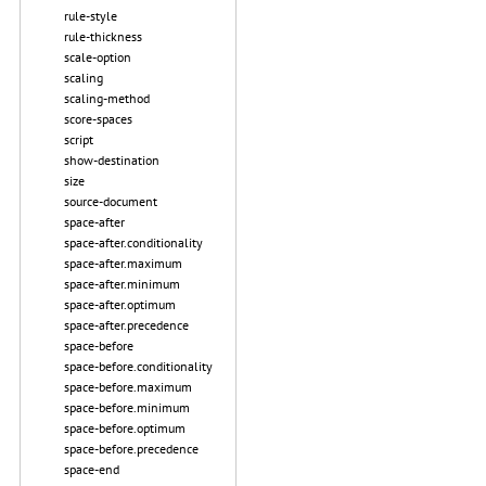
rule-style
rule-thickness
scale-option
scaling
scaling-method
score-spaces
script
show-destination
size
source-document
space-after
space-after.conditionality
space-after.maximum
space-after.minimum
space-after.optimum
space-after.precedence
space-before
space-before.conditionality
space-before.maximum
space-before.minimum
space-before.optimum
space-before.precedence
space-end