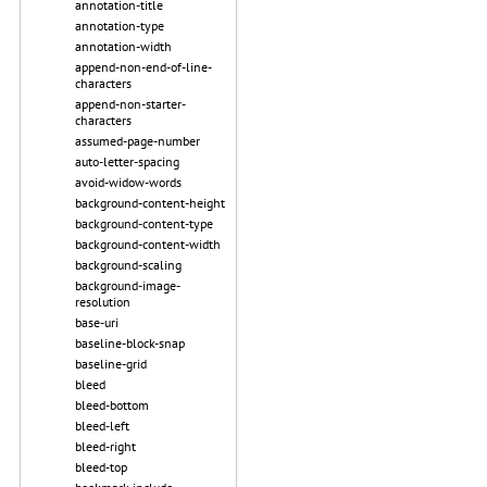
annotation-title
annotation-type
annotation-width
append-non-end-of-line-
characters
append-non-starter-
characters
assumed-page-number
auto-letter-spacing
avoid-widow-words
background-content-height
background-content-type
background-content-width
background-scaling
background-image-
resolution
base-uri
baseline-block-snap
baseline-grid
bleed
bleed-bottom
bleed-left
bleed-right
bleed-top