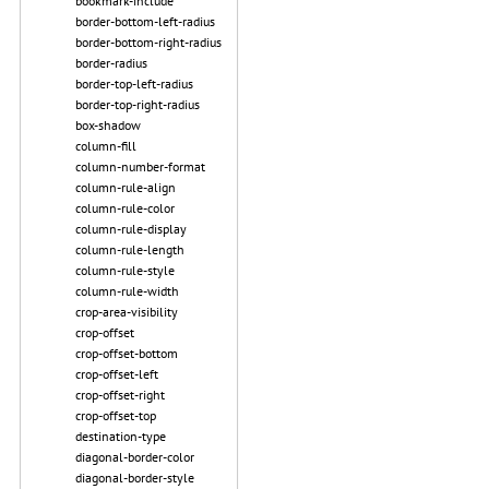
bookmark-include
border-bottom-left-radius
border-bottom-right-radius
border-radius
border-top-left-radius
border-top-right-radius
box-shadow
column-fill
column-number-format
column-rule-align
column-rule-color
column-rule-display
column-rule-length
column-rule-style
column-rule-width
crop-area-visibility
crop-offset
crop-offset-bottom
crop-offset-left
crop-offset-right
crop-offset-top
destination-type
diagonal-border-color
diagonal-border-style