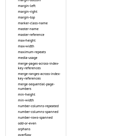
margin-left
margin-right
margin-top
marker-class-name
master-name
master-reference
max-height
max-width
maximum-repeats
media-usage
merge-pages-across-index-
key-references
merge-ranges-across-index-
key-references
merge-sequential-page-
numbers
min-height
min-width
number-columns-repeated
number-columns-spanned
number-rows-spanned
odd-or-even
orphans
overflow