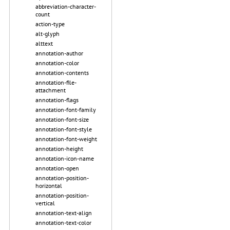
abbreviation-character-
count
action-type
alt-glyph
alttext
annotation-author
annotation-color
annotation-contents
annotation-file-
attachment
annotation-flags
annotation-font-family
annotation-font-size
annotation-font-style
annotation-font-weight
annotation-height
annotation-icon-name
annotation-open
annotation-position-
horizontal
annotation-position-
vertical
annotation-text-align
annotation-text-color