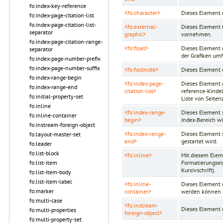
fo:index-key-reference
<fo:character>
Dieses Element e
fo:index-page-citation-list
fo:index-page-citation-list-
<fo:external-
Dieses Element f
separator
graphic>
vornehmen.
fo:index-page-citation-range-
<fo:float>
Dieses Element 
separator
der Grafiken umf
fo:index-page-number-prefix
fo:index-page-number-suffix
<fo:footnote>
Dieses Element 
fo:index-range-begin
<fo:index-page-
Dieses Element 
fo:index-range-end
citation-list>
reference-Kinde
fo:initial-property-set
Liste von Seiten
fo:inline
<fo:index-range-
Dieses Element s
fo:inline-container
begin>
Index-Bereich wi
fo:instream-foreign-object
<fo:index-range-
Dieses Element s
fo:layout-master-set
end>
gestartet wird.
fo:leader
fo:list-block
<fo:inline>
Mit diesem Eleme
Formatierungsei
fo:list-item
Kursivschrift).
fo:list-item-body
fo:list-item-label
<fo:inline-
Dieses Element 
fo:marker
container>
werden können.
fo:multi-case
<fo:instream-
Dieses Element e
fo:multi-properties
foreign-object>
fo:multi-property-set