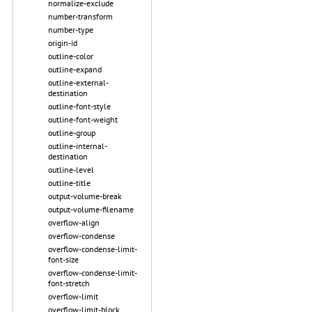
normalize-exclude
number-transform
number-type
origin-id
outline-color
outline-expand
outline-external-
destination
outline-font-style
outline-font-weight
outline-group
outline-internal-
destination
outline-level
outline-title
output-volume-break
output-volume-filename
overflow-align
overflow-condense
overflow-condense-limit-
font-size
overflow-condense-limit-
font-stretch
overflow-limit
overflow-limit-block