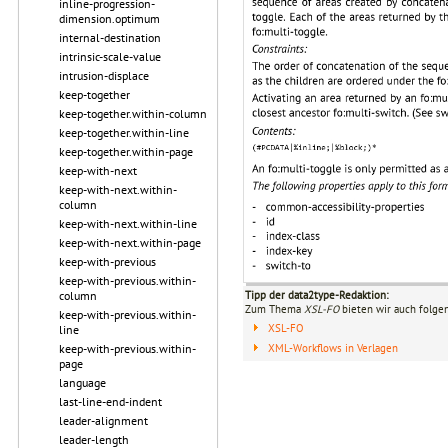
inline-progression-
dimension.optimum
internal-destination
intrinsic-scale-value
intrusion-displace
keep-together
keep-together.within-column
keep-together.within-line
keep-together.within-page
keep-with-next
keep-with-next.within-
column
keep-with-next.within-line
keep-with-next.within-page
keep-with-previous
keep-with-previous.within-
column
Tipp der data2type-Redaktion:
Zum Thema
XSL-FO
bieten wir auch folge
keep-with-previous.within-
XSL-FO
line
XML-Workflows in Verlagen
keep-with-previous.within-
page
language
last-line-end-indent
leader-alignment
leader-length