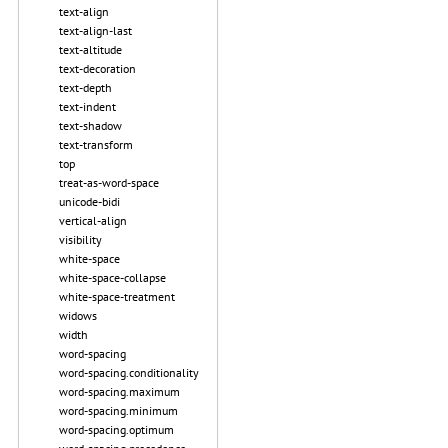
text-align
text-align-last
text-altitude
text-decoration
text-depth
text-indent
text-shadow
text-transform
top
treat-as-word-space
unicode-bidi
vertical-align
visibility
white-space
white-space-collapse
white-space-treatment
widows
width
word-spacing
word-spacing.conditionality
word-spacing.maximum
word-spacing.minimum
word-spacing.optimum