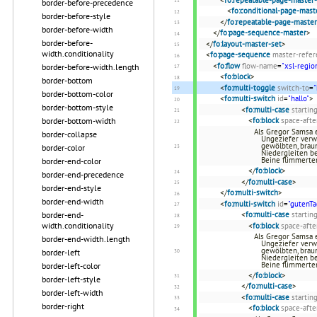
<
fo:repeatable-page-master-
border-before-precedence
<
fo:conditional-page-mast
border-before-style
</
fo:repeatable-page-master
border-before-width
</
fo:page-sequence-master
>
border-before-
</
fo:layout-master-set
>
width.conditionality
<
fo:page-sequence
master-refer
<
fo:flow
flow-name
=
"xsl-regio
border-before-width.length
<
fo:block
>
border-bottom
<
fo:multi-toggle
switch-to
=
"
border-bottom-color
<
fo:multi-switch
id
=
"hallo"
>
border-bottom-style
<
fo:multi-case
startin
border-bottom-width
<
fo:block
space-afte
Als Gregor Samsa 
border-collapse
Ungeziefer verwa
gewölbten, brau
border-color
Niedergleiten be
Beine flimmerten
border-end-color
</
fo:block
>
border-end-precedence
</
fo:multi-case
>
border-end-style
</
fo:multi-switch
>
border-end-width
<
fo:multi-switch
id
=
"gutenTa
border-end-
<
fo:multi-case
startin
width.conditionality
<
fo:block
space-afte
Als Gregor Samsa 
border-end-width.length
Ungeziefer verwa
gewölbten, brau
border-left
Niedergleiten be
Beine flimmerten
border-left-color
</
fo:block
>
border-left-style
</
fo:multi-case
>
border-left-width
<
fo:multi-case
startin
border-right
<
fo:block
space-afte