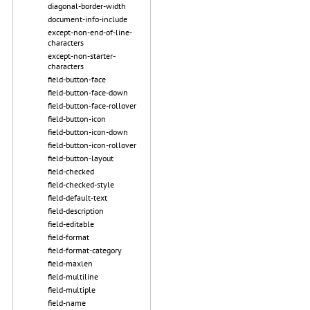
diagonal-border-width
document-info-include
except-non-end-of-line-
characters
except-non-starter-
characters
field-button-face
field-button-face-down
field-button-face-rollover
field-button-icon
field-button-icon-down
field-button-icon-rollover
field-button-layout
field-checked
field-checked-style
field-default-text
field-description
field-editable
field-format
field-format-category
field-maxlen
field-multiline
field-multiple
field-name