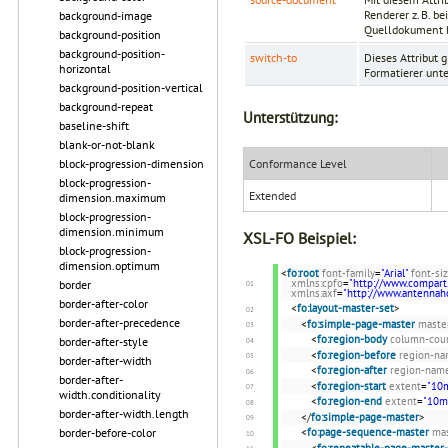
Renderer z. B. b
background-image
Quelldokument hi
background-position
background-position-
switch-to
Dieses Attribut 
horizontal
Formatierer unte
background-position-vertical
background-repeat
Unterstützung:
baseline-shift
blank-or-not-blank
Conformance Level
block-progression-dimension
block-progression-
Extended
dimension.maximum
block-progression-
dimension.minimum
XSL-FO Beispiel:
block-progression-
dimension.optimum
<
fo:root
font-family
=
"Arial"
font-si
xmlns:cpfo
=
"http://www.compart
border
xmlns:axf
=
"http://www.antenna
border-after-color
<
fo:layout-master-set
>
border-after-precedence
<
fo:simple-page-master
maste
<
fo:region-body
column-cou
border-after-style
<
fo:region-before
region-n
border-after-width
<
fo:region-after
region-nam
border-after-
<
fo:region-start
extent
=
"10
width.conditionality
<
fo:region-end
extent
=
"10
border-after-width.length
</
fo:simple-page-master
>
border-before-color
<
fo:page-sequence-master
ma