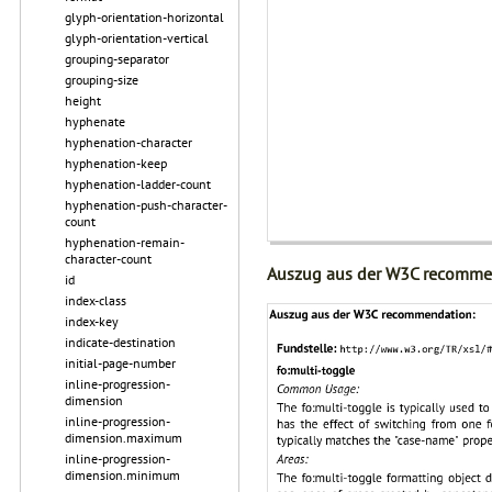
glyph-orientation-horizontal
glyph-orientation-vertical
grouping-separator
grouping-size
height
hyphenate
hyphenation-character
hyphenation-keep
hyphenation-ladder-count
hyphenation-push-character-
count
hyphenation-remain-
character-count
Auszug aus der W3C recomme
id
index-class
index-key
indicate-destination
initial-page-number
inline-progression-
dimension
inline-progression-
dimension.maximum
inline-progression-
dimension.minimum