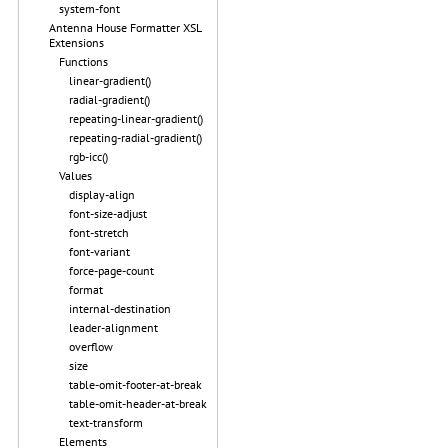
system-font
Antenna House Formatter XSL
Extensions
Functions
linear-gradient()
radial-gradient()
repeating-linear-gradient()
repeating-radial-gradient()
rgb-icc()
Values
display-align
font-size-adjust
font-stretch
font-variant
force-page-count
format
internal-destination
leader-alignment
overflow
size
table-omit-footer-at-break
table-omit-header-at-break
text-transform
Elements