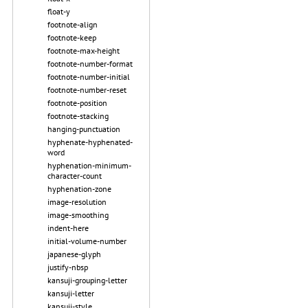
float-y
footnote-align
footnote-keep
footnote-max-height
footnote-number-format
footnote-number-initial
footnote-number-reset
footnote-position
footnote-stacking
hanging-punctuation
hyphenate-hyphenated-
word
hyphenation-minimum-
character-count
hyphenation-zone
image-resolution
image-smoothing
indent-here
initial-volume-number
japanese-glyph
justify-nbsp
kansuji-grouping-letter
kansuji-letter
kansuji-style