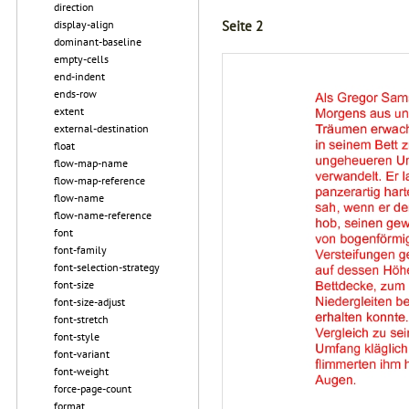
direction
display-align
Seite 2
dominant-baseline
empty-cells
end-indent
ends-row
extent
external-destination
float
flow-map-name
flow-map-reference
flow-name
flow-name-reference
font
font-family
font-selection-strategy
font-size
font-size-adjust
font-stretch
font-style
font-variant
font-weight
force-page-count
format