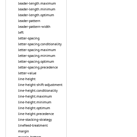
leader-length.maximum
leader-length.minimum
leader-length.optimum
leader-pattern
leader-pattern-width
left
letter-spacing
letter-spacing.conditionality
letter-spacing.maximum
letter-spacing.minimum
letter-spacing.optimum
letter-spacing.precedence
letter-value
line-height
line-height-shift-adjustment
line-height.conditionality
line-height.maximum
line-height.minimum
line-height.optimum
line-height.precedence
line-stacking-strategy
linefeed-treatment
margin
margin-bottom