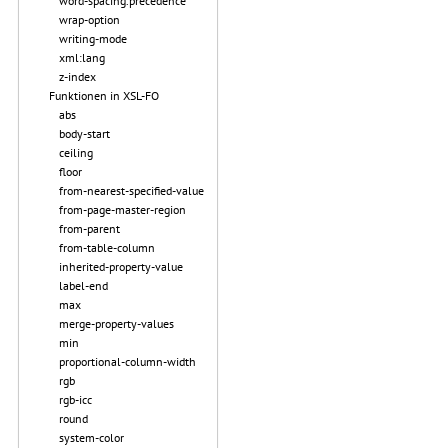
word-spacing.precedence
wrap-option
writing-mode
xml:lang
z-index
Funktionen in XSL-FO
abs
body-start
ceiling
floor
from-nearest-specified-value
from-page-master-region
from-parent
from-table-column
inherited-property-value
label-end
max
merge-property-values
min
proportional-column-width
rgb
rgb-icc
round
system-color