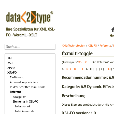
Ihre Spezialisten für XML XSL-
FO - WordML - XSLT
Ho
XML-Technologien
/
XSL-FO
/
Referenz
/
fo:multi-toggle
XML
(Auszug aus "
XSL-FO
― Die Referenz" von
XSLT
XPath
A |
B
|
C
|
D
|
E
|
F
| G | H |
I
| J | K |
L
|
M
| 
XSL-FO
Recommendationnummer: 6.9
Einführung
Anwendungsbeispiele
Kategorie: 6.9 Dynamic Effect
In drei Schritten zum Druck
Referenz
Beschreibung
Kategorien
Elemente in XSL-FO
Dieses Element ermöglicht durch die A
fo:basic-link
fo:bidi-override
XSL-FO Version:
1.0