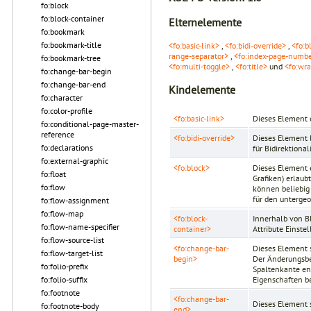
fo:block
fo:block-container
Elternelemente
fo:bookmark
fo:bookmark-title
<fo:basic-link>
,
<fo:bidi-override>
,
<fo:b
range-separator>
,
<fo:index-page-numbe
fo:bookmark-tree
<fo:multi-toggle>
,
<fo:title>
und
<fo:wr
fo:change-bar-begin
fo:change-bar-end
Kindelemente
fo:character
fo:color-profile
<fo:basic-link>
Dieses Element 
fo:conditional-page-master-
reference
<fo:bidi-override>
Dieses Element l
fo:declarations
für Bidirektiona
fo:external-graphic
<fo:block>
Dieses Element e
fo:float
Grafiken) erlau
fo:flow
können beliebig
für den unterge
fo:flow-assignment
fo:flow-map
<fo:block-
Innerhalb von B
fo:flow-name-specifier
container>
Attribute Einst
fo:flow-source-list
<fo:change-bar-
Dieses Element s
fo:flow-target-list
begin>
Der Änderungsbe
fo:folio-prefix
Spaltenkante en
Eigenschaften b
fo:folio-suffix
fo:footnote
<fo:change-bar-
Dieses Element s
fo:footnote-body
end>