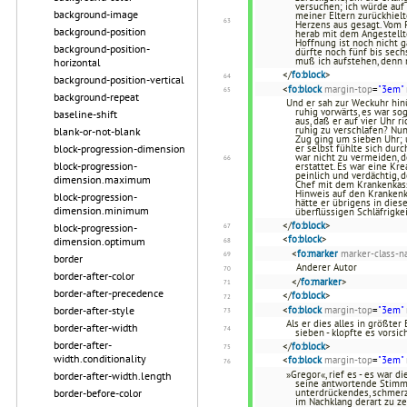
versuchen; ich würde auf 
background-image
meiner Eltern zurückhielt
Herzens aus gesagt. Vom P
background-position
herab mit dem Angestellt
Hoffnung ist noch nicht g
background-position-
dürfte noch fünf bis sech
muß ich aufstehen, denn 
horizontal
</
fo:block
>
background-position-vertical
<
fo:block
margin-top
=
"3em"
background-repeat
Und er sah zur Weckuhr hinü
ruhig vorwärts, es war so
baseline-shift
aus, daß er auf vier Uhr r
ruhig zu verschlafen? Nun,
blank-or-not-blank
Zug ging um sieben Uhr; u
block-progression-dimension
er selbst fühlte sich dur
war nicht zu vermeiden, 
block-progression-
erstattet. Es war eine Kr
peinlich und verdächtig,
dimension.maximum
Chef mit dem Krankenkas
Hinweis auf den Krankenk
block-progression-
hätte er übrigens in dies
dimension.minimum
überflüssigen Schläfrigke
</
fo:block
>
block-progression-
<
fo:block
>
dimension.optimum
<
fo:marker
marker-class-
border
Anderer Autor
border-after-color
</
fo:marker
>
border-after-precedence
</
fo:block
>
border-after-style
<
fo:block
margin-top
=
"3em"
Als er dies alles in größter
border-after-width
sieben - klopfte es vorsi
border-after-
</
fo:block
>
width.conditionality
<
fo:block
margin-top
=
"3em"
»Gregor«, rief es - es war d
border-after-width.length
seine antwortende Stimme 
border-before-color
unterdrückendes, schmerzl
im Nachklang derart zu ze