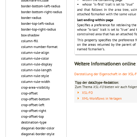
bookmark-include
border-bottom-left-radius
border-bottom-right-radius
border-radius
border-top-left-radius
border-top-right-radius
box-shadow
column-fill
column-number-format
column-rule-align
column-rule-color
Weitere Informationen online
column-rule-display
column-rule-length
Darstellung der Eigenschaft in der XSL-
column-rule-style
column-rule-width
Tipp der data2type-Redaktion:
Zum Thema
XSL-FO
bieten wir auch folge
crop-area-visibility
XSL-FO
crop-offset
XML-Workflows in Verlagen
crop-offset-bottom
crop-offset-left
crop-offset-right
crop-offset-top
destination-type
diagonal-border-color
diagonal-border-style