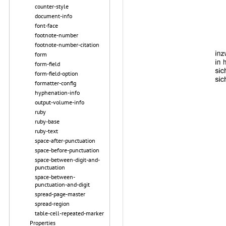
counter-style
document-info
font-face
footnote-number
footnote-number-citation
form
form-field
form-field-option
formatter-config
hyphenation-info
output-volume-info
ruby
ruby-base
ruby-text
space-after-punctuation
space-before-punctuation
space-between-digit-and-
punctuation
space-between-
punctuation-and-digit
spread-page-master
spread-region
table-cell-repeated-marker
Properties