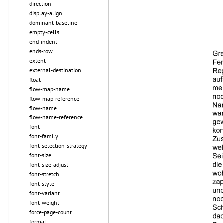
direction
display-align
dominant-baseline
empty-cells
end-indent
ends-row
extent
external-destination
float
flow-map-name
flow-map-reference
flow-name
flow-name-reference
font
font-family
font-selection-strategy
font-size
font-size-adjust
font-stretch
font-style
font-variant
font-weight
force-page-count
format