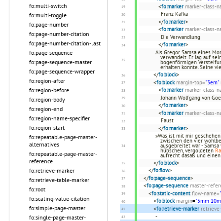
fo:multi-switch
<
fo:marker
marker-class-
Franz Kafka
fo:multi-toggle
</
fo:marker
>
fo:page-number
<
fo:marker
marker-class-
fo:page-number-citation
Die Verwandlung
fo:page-number-citation-last
</
fo:marker
>
fo:page-sequence
Als Gregor Samsa eines Mor
verwandelt. Er lag auf se
fo:page-sequence-master
bogenförmigen Versteifun
erhalten konnte. Seine vi
fo:page-sequence-wrapper
</
fo:block
>
fo:region-after
<
fo:block
margin-top
=
"3em"
fo:region-before
<
fo:marker
marker-class-
Johann Wolfgang von Go
fo:region-body
</
fo:marker
>
fo:region-end
<
fo:marker
marker-class-
fo:region-name-specifier
Faust
fo:region-start
</
fo:marker
>
»Was ist mit mir geschehen?
fo:repeatable-page-master-
zwischen den vier wohlb
alternatives
ausgebreitet war - Samsa 
hübschen, vergoldeten
R
fo:repeatable-page-master-
aufrecht dasaß und eine
reference
</
fo:block
>
fo:retrieve-marker
</
fo:flow
>
</
fo:page-sequence
>
fo:retrieve-table-marker
<
fo:page-sequence
master-refer
fo:root
<
fo:static-content
flow-name
=
fo:scaling-value-citation
<
fo:block
margin
=
"5mm 10m
fo:simple-page-master
<
fo:retrieve-marker
retrieve
-
fo:single-page-master-