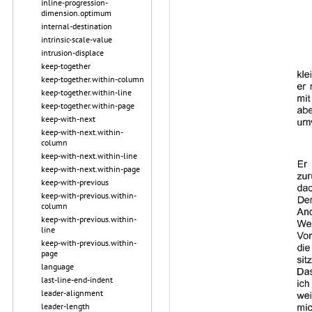
inline-progression-
dimension.optimum
internal-destination
intrinsic-scale-value
intrusion-displace
keep-together
keep-together.within-column
keep-together.within-line
keep-together.within-page
keep-with-next
keep-with-next.within-
column
keep-with-next.within-line
keep-with-next.within-page
keep-with-previous
keep-with-previous.within-
column
keep-with-previous.within-
line
keep-with-previous.within-
page
language
last-line-end-indent
leader-alignment
leader-length