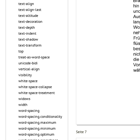
text-align
text-align-last
text-altitude
text-decoration
text-depth
text-indent
text-shadow
text-transform
top
treat-as-word-space
unicode-bidi
vertical-align
visibility
white-space
white-space-collapse
white-space-treatment
widows
width
word-spacing
word-spacing.conditionality
word-spacing.maximum
word-spacing.minimum
Seite 7
word-spacing.optimum