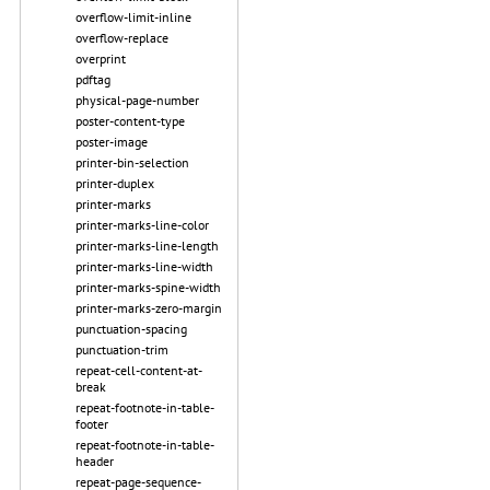
overflow-limit-inline
overflow-replace
overprint
pdftag
physical-page-number
poster-content-type
poster-image
printer-bin-selection
printer-duplex
printer-marks
printer-marks-line-color
printer-marks-line-length
printer-marks-line-width
printer-marks-spine-width
printer-marks-zero-margin
punctuation-spacing
punctuation-trim
repeat-cell-content-at-
break
repeat-footnote-in-table-
footer
repeat-footnote-in-table-
header
repeat-page-sequence-