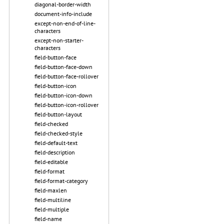
diagonal-border-width
document-info-include
except-non-end-of-line-
characters
except-non-starter-
characters
field-button-face
field-button-face-down
field-button-face-rollover
field-button-icon
field-button-icon-down
field-button-icon-rollover
field-button-layout
field-checked
field-checked-style
field-default-text
field-description
field-editable
field-format
field-format-category
field-maxlen
field-multiline
field-multiple
field-name