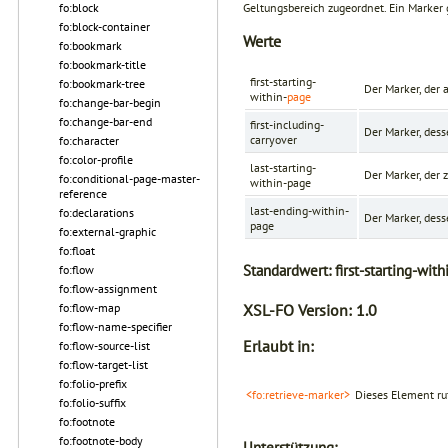
Geltungsbereich zugeordnet. Ein Marker g
fo:block
fo:block-container
Werte
fo:bookmark
fo:bookmark-title
first-starting-
fo:bookmark-tree
Der Marker, der a
within-
page
fo:change-bar-begin
fo:change-bar-end
first-including-
Der Marker, dess
carryover
fo:character
fo:color-profile
last-starting-
Der Marker, der z
fo:conditional-page-master-
within-page
reference
last-ending-within-
fo:declarations
Der Marker, dess
page
fo:external-graphic
fo:float
Standardwert:
first-starting-wit
fo:flow
fo:flow-assignment
XSL-FO Version:
1.0
fo:flow-map
fo:flow-name-specifier
Erlaubt in:
fo:flow-source-list
fo:flow-target-list
fo:folio-prefix
<fo:retrieve-marker>
Dieses Element ruf
fo:folio-suffix
fo:footnote
fo:footnote-body
Unterstützung: