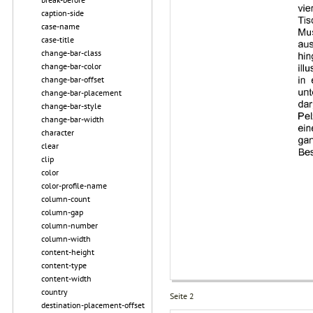
caption-side
case-name
case-title
change-bar-class
change-bar-color
change-bar-offset
change-bar-placement
change-bar-style
change-bar-width
character
clear
clip
color
color-profile-name
column-count
column-gap
column-number
column-width
content-height
content-type
content-width
country
Seite 2
destination-placement-offset