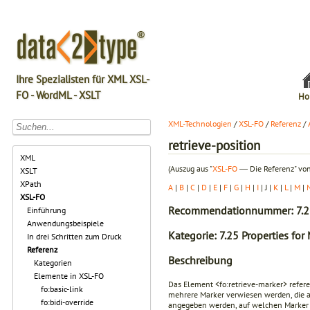
Ihre Spezialisten für XML XSL-
FO - WordML - XSLT
Ho
XML-Technologien
/
XSL-FO
/
Referenz
/
retrieve-position
XML
(Auszug aus "
XSL-FO
― Die Referenz" von
XSLT
XPath
A
|
B
|
C
|
D
|
E
|
F
|
G
|
H
|
I
| J |
K
|
L
|
M
|
XSL-FO
Recommendationnummer: 7.2
Einführung
Anwendungsbeispiele
Kategorie: 7.25 Properties for
In drei Schritten zum Druck
Referenz
Beschreibung
Kategorien
Elemente in XSL-FO
Das Element
<fo:retrieve-marker>
refere
fo:basic-link
mehrere Marker verwiesen werden, die a
fo:bidi-override
angegeben werden, auf welchen Marker v