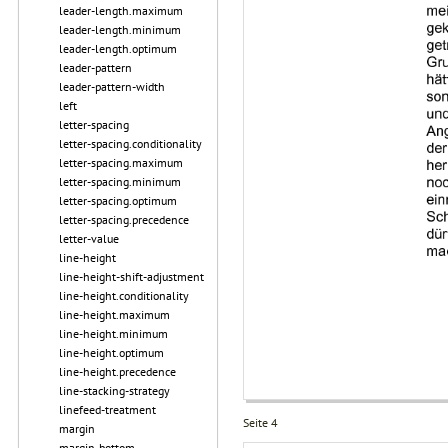
leader-length.maximum
leader-length.minimum
leader-length.optimum
leader-pattern
leader-pattern-width
left
letter-spacing
letter-spacing.conditionality
letter-spacing.maximum
letter-spacing.minimum
letter-spacing.optimum
letter-spacing.precedence
letter-value
line-height
line-height-shift-adjustment
line-height.conditionality
line-height.maximum
line-height.minimum
line-height.optimum
line-height.precedence
line-stacking-strategy
linefeed-treatment
Seite 4
margin
margin-bottom