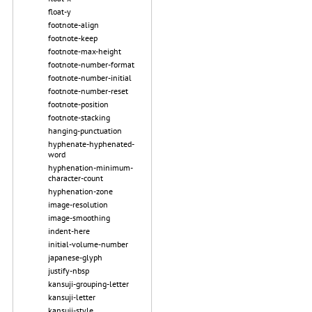
float-y
footnote-align
footnote-keep
footnote-max-height
footnote-number-format
footnote-number-initial
footnote-number-reset
footnote-position
footnote-stacking
hanging-punctuation
hyphenate-hyphenated-
word
hyphenation-minimum-
character-count
hyphenation-zone
image-resolution
image-smoothing
indent-here
initial-volume-number
japanese-glyph
justify-nbsp
kansuji-grouping-letter
kansuji-letter
kansuji-style