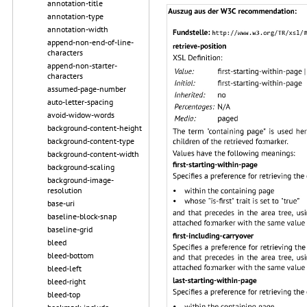
annotation-title
annotation-type
annotation-width
append-non-end-of-line-
characters
append-non-starter-
characters
assumed-page-number
auto-letter-spacing
avoid-widow-words
background-content-height
background-content-type
background-content-width
background-scaling
background-image-
resolution
base-uri
baseline-block-snap
baseline-grid
bleed
bleed-bottom
bleed-left
bleed-right
bleed-top