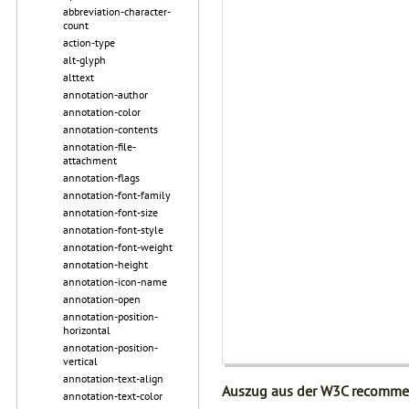
abbreviation-character-
count
action-type
alt-glyph
alttext
annotation-author
annotation-color
annotation-contents
annotation-file-
attachment
annotation-flags
annotation-font-family
annotation-font-size
annotation-font-style
annotation-font-weight
annotation-height
annotation-icon-name
annotation-open
annotation-position-
horizontal
annotation-position-
vertical
annotation-text-align
Auszug aus der W3C recomme
annotation-text-color