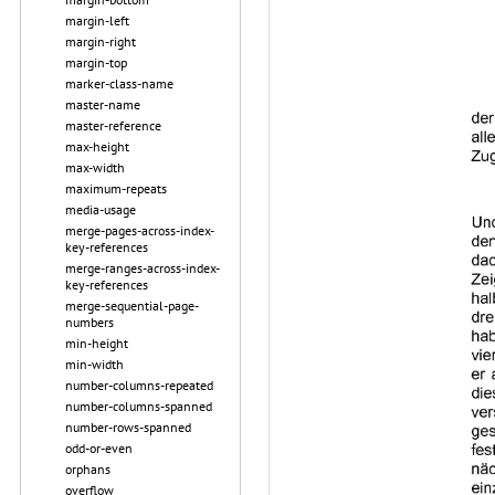
margin-left
margin-right
margin-top
marker-class-name
master-name
master-reference
max-height
max-width
maximum-repeats
media-usage
merge-pages-across-index-
key-references
merge-ranges-across-index-
key-references
merge-sequential-page-
numbers
min-height
min-width
number-columns-repeated
number-columns-spanned
number-rows-spanned
odd-or-even
orphans
overflow