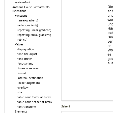
system-font
Antenna House Formatter XSL
Extensions
Functions
linear-gradient()
radial-gradient()
repeating-linear-gradient()
repeating-radial-gradient()
rgb-icc()
Values
display-align
font-size-adjust
font-stretch
font-variant
force-page-count
format
internal-destination
leader-alignment
overflow
size
table-omit-footer-at-break
table-omit-header-at-break
Seite 8
text-transform
Elements