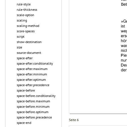
rule-style
rule-thickness
scale-option
scaling
scaling-method
score-spaces
script
show-destination
size
source-document
space-after
space-after.conditionality
space-after.maximum
space-after.minimum
space-after.optimum
space-after.precedence
space-before
space-before.conditionality
space-before.maximum
space-before.minimum
space-before.optimum
space-before.precedence
Seite 6
space-end