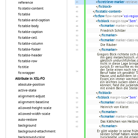
<
fo:retrieve-marker
retrieve
reference
</
fo:block
>
fo:static-content
</
fo:static-content
>
fo:table
<
fo:flow
flow-name
=
"xsl-regio
fo:table-and-caption
<
fo:block
margin-top
=
"3em"
fo:table-body
<
fo:marker
marker-class-
Friedrich Schiller
fo:table-caption
</
fo:marker
>
fo:table-cell
<
fo:marker
marker-class-
fo:table-column
Die Räuber
fo:table-footer
</
fo:marker
>
Gregors Blick richtete sich
fo:table-header
ihn ganz melancholisch. »
gänzlich undurchführbar, 
fo:table-row
nicht in diese Lage bring
fo:title
zurück. Er versuchte es w
der Seite einen noch nie 
fo:wrapper
Beruf habe ich gewählt! T
Hause, und außerdem ist 
Attribute in XSL-FO
Essen, ein immer wechseln
ein leichtes Jucken oben
absolute-position
können; fand die juckende
mit einem Bein die Stelle
active-state
</
fo:block
>
alignment-adjust
<
fo:block
margin-top
=
"3em"
alignment-baseline
<
fo:marker
marker-class-
Heinrich von Kleist
allowed-height-scale
</
fo:marker
>
allowed-width-scale
<
fo:marker
marker-class-
auto-restore
Das Käthchen von Heilbr
background
</
fo:marker
>
background-attachment
Er glitt wieder in seine fr
seinen Schlaf haben. And
background-color
zurückgehe, um die erlang