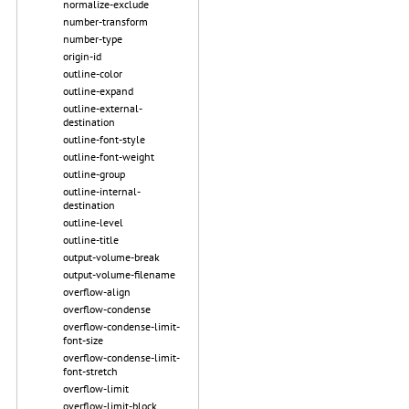
normalize-exclude
number-transform
number-type
origin-id
outline-color
outline-expand
outline-external-
destination
outline-font-style
outline-font-weight
outline-group
outline-internal-
destination
outline-level
outline-title
output-volume-break
output-volume-filename
overflow-align
overflow-condense
overflow-condense-limit-
font-size
overflow-condense-limit-
font-stretch
overflow-limit
overflow-limit-block