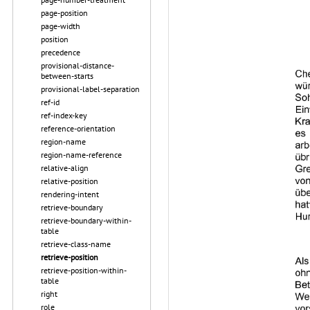
page-position
page-width
position
precedence
provisional-distance-
between-starts
provisional-label-separation
ref-id
ref-index-key
reference-orientation
region-name
region-name-reference
relative-align
relative-position
rendering-intent
retrieve-boundary
retrieve-boundary-within-
table
retrieve-class-name
retrieve-position
retrieve-position-within-
table
right
role