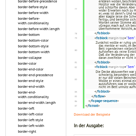
border-before-precedence
erklären wollen, beschränk
Holztür war die Veränder
border-before-style
und schlürfte davon. Abe
wider Erwarten noch zu Ha
border-before-width
er, »was ist denn?« Und n
aber klagte leise die Sch
border-before-
fertig«, und bemühte sic
Worten seiner Stimme alle
width.conditionality
»Gregor, mach auf, ich be
border-before-width.length
übernommene Vorsicht, au
</
fo:block
>
border-bottom
<
fo:block
margin-top
=
"3em"
border-bottom-color
Zunächst wollte er ruhig un
das merkte er wohl, im B
border-bottom-style
Bett irgendeinen viellei
border-bottom-width
Aufstehen als reine Einbi
Daß die Veränderung der S
border-collapse
daran zweifelte er nicht 
</
fo:block
>
border-color
<
fo:block
margin-top
=
"3em"
border-end-color
Die Decke abzuwerfen war ga
border-end-precedence
schwierig, besonders weil
er nur die vielen Beinch
border-end-style
Wollte er eines einmal ei
auszuführen, was er wollt
border-end-width
nicht im Bett unnütz aufha
</
fo:block
>
border-end-
</
fo:flow
>
width.conditionality
</
fo:page-sequence
>
border-end-width.length
</
fo:root
>
border-left
border-left-color
Download der Beispiele
border-left-style
In der Ausgabe:
border-left-width
border-right