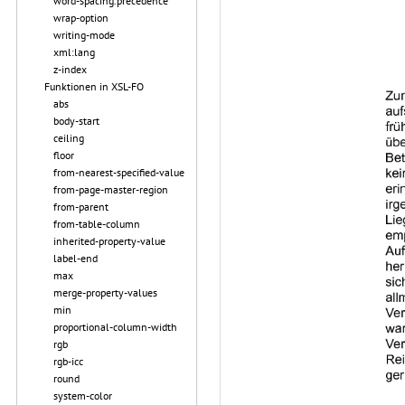
word-spacing.precedence
wrap-option
writing-mode
xml:lang
z-index
Funktionen in XSL-FO
abs
body-start
ceiling
floor
from-nearest-specified-value
from-page-master-region
from-parent
from-table-column
inherited-property-value
label-end
max
merge-property-values
min
proportional-column-width
rgb
rgb-icc
round
system-color