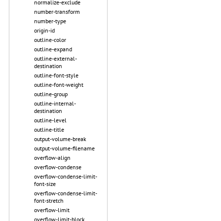
normalize-exclude
number-transform
number-type
origin-id
outline-color
outline-expand
outline-external-
destination
outline-font-style
outline-font-weight
outline-group
outline-internal-
destination
outline-level
outline-title
output-volume-break
output-volume-filename
overflow-align
overflow-condense
overflow-condense-limit-
font-size
overflow-condense-limit-
font-stretch
overflow-limit
overflow-limit-block