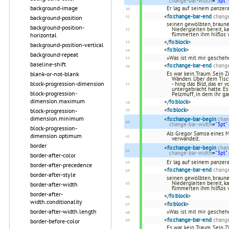
change-bar-width
=
"3pt"
background-image
Er lag auf seinem panzer
<
fo:change-bar-end
change
background-position
seinen gewölbten, braune
background-position-
Niedergleiten bereit, 
flimmerten ihm hilflos 
horizontal
</
fo:block
>
background-position-vertical
<
fo:block
>
background-repeat
»Was ist mit mir geschehe
baseline-shift
<
fo:change-bar-end
change
blank-or-not-blank
Es war kein Traum. Sein 
Wänden. Über dem Tisch
block-progression-dimension
- hing das Bild, das er
untergebracht hatte. E
block-progression-
Pelzmuff, in dem ihr 
dimension.maximum
</
fo:block
>
<
fo:block
>
block-progression-
dimension.minimum
<
fo:change-bar-begin
chan
change-bar-width
=
"3pt"
block-progression-
Als Gregor Samsa eines 
dimension.optimum
verwandelt.
border
<
fo:change-bar-begin
chan
change-bar-width
=
"3pt"
border-after-color
Er lag auf seinem panzer
border-after-precedence
<
fo:change-bar-end
change
border-after-style
seinen gewölbten, braune
Niedergleiten bereit, 
border-after-width
flimmerten ihm hilflos 
border-after-
</
fo:block
>
width.conditionality
<
fo:block
>
border-after-width.length
»Was ist mit mir geschehe
<
fo:change-bar-end
change
border-before-color
Es war kein Traum. Sein 