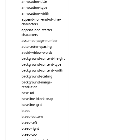
annotation-title
annotation-type
annotation-width
append-non-end-of-line-
characters
append-non-starter-
characters
assumed-page-number
auto-letter-spacing
avoid-widow-words
background-content-height
background-content-type
background-content-width
background-scaling
background-image-
resolution
base-uri
baseline-block-snap
baseline-grid
bleed
bleed-bottom
bleed-left
bleed-right
bleed-top