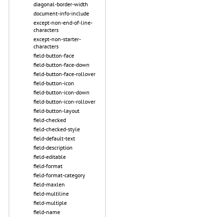
diagonal-border-width
document-info-include
except-non-end-of-line-
characters
except-non-starter-
characters
field-button-face
field-button-face-down
field-button-face-rollover
field-button-icon
field-button-icon-down
field-button-icon-rollover
field-button-layout
field-checked
field-checked-style
field-default-text
field-description
field-editable
field-format
field-format-category
field-maxlen
field-multiline
field-multiple
field-name