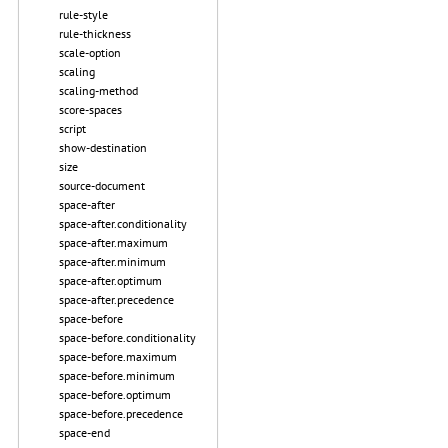
rule-style
rule-thickness
scale-option
scaling
scaling-method
score-spaces
script
show-destination
size
source-document
space-after
space-after.conditionality
space-after.maximum
space-after.minimum
space-after.optimum
space-after.precedence
space-before
space-before.conditionality
space-before.maximum
space-before.minimum
space-before.optimum
space-before.precedence
space-end