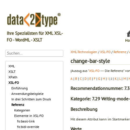
Ihre Spezialisten für XML XSL-
FO - WordML - XSLT
Ho
XML-Technologien
/
XSL-FO
/
Referenz
/
change-bar-style
XML
(Auszug aus "
XSL-FO
― Die Referenz" von
XSLT
XPath
A
|
B
|
C
|
D
|
E
|
F
|
G
|
H
|
I
| J |
K
|
L
|
M
|
XSL-FO
Recommendationnummer: 7.3
Einführung
Anwendungsbeispiele
Kategorie: 7.29 Writing-mode-
In drei Schritten zum Druck
Referenz
Beschreibung
Kategorien
Elemente in XSL-FO
Mit diesem Attribut kann im Startmarke
fo:basic-link
fo:bidi-override
Werte