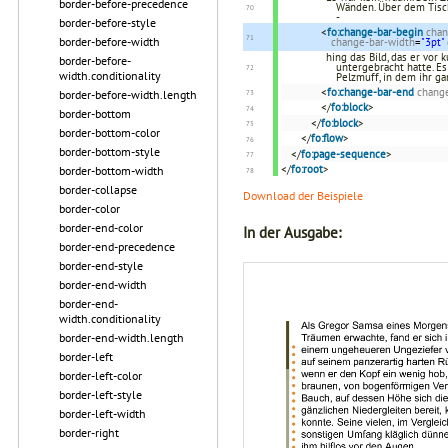
border-before-precedence
Wänden. Über dem Tisch
-
border-before-style
<
fo:change-bar-begin
chan
border-before-width
change-bar-width
=
"3pt"
hing das Bild, das er vor
border-before-
untergebracht hatte. E
width.conditionality
Pelzmuff, in dem ihr 
<
fo:change-bar-end
change
border-before-width.length
</
fo:block
>
border-bottom
</
fo:block
>
border-bottom-color
</
fo:flow
>
border-bottom-style
</
fo:page-sequence
>
</
fo:root
>
border-bottom-width
border-collapse
Download der Beispiele
border-color
border-end-color
In der Ausgabe:
border-end-precedence
border-end-style
border-end-width
border-end-
width.conditionality
border-end-width.length
border-left
border-left-color
border-left-style
border-left-width
border-right