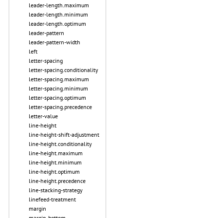
leader-length.maximum
leader-length.minimum
leader-length.optimum
leader-pattern
leader-pattern-width
left
letter-spacing
letter-spacing.conditionality
letter-spacing.maximum
letter-spacing.minimum
letter-spacing.optimum
letter-spacing.precedence
letter-value
line-height
line-height-shift-adjustment
line-height.conditionality
line-height.maximum
line-height.minimum
line-height.optimum
line-height.precedence
line-stacking-strategy
linefeed-treatment
margin
margin-bottom