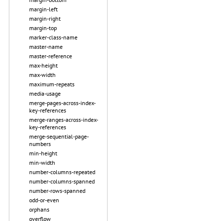
margin-left
margin-right
margin-top
marker-class-name
master-name
master-reference
max-height
max-width
maximum-repeats
media-usage
merge-pages-across-index-
key-references
merge-ranges-across-index-
key-references
merge-sequential-page-
numbers
min-height
min-width
number-columns-repeated
number-columns-spanned
number-rows-spanned
odd-or-even
orphans
overflow