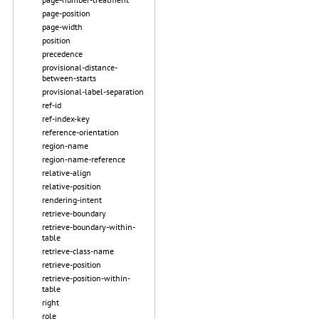
page-position
page-width
position
precedence
provisional-distance-
between-starts
provisional-label-separation
ref-id
ref-index-key
reference-orientation
region-name
region-name-reference
relative-align
relative-position
rendering-intent
retrieve-boundary
retrieve-boundary-within-
table
retrieve-class-name
retrieve-position
retrieve-position-within-
table
right
role