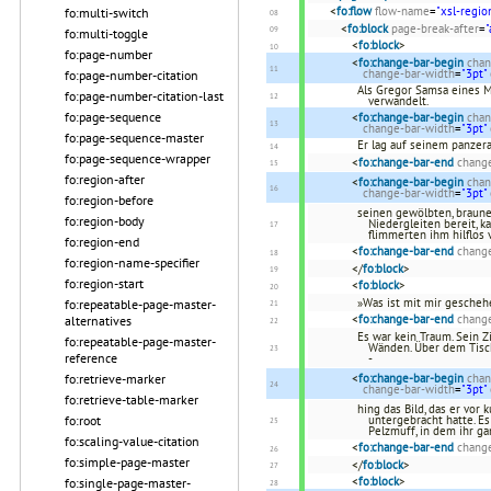
<
fo:flow
flow-name
=
"xsl-regio
fo:multi-switch
<
fo:block
page-break-after
=
"
fo:multi-toggle
<
fo:block
>
fo:page-number
<
fo:change-bar-begin
chan
change-bar-width
=
"3pt"
fo:page-number-citation
Als Gregor Samsa eines 
fo:page-number-citation-last
verwandelt.
fo:page-sequence
<
fo:change-bar-begin
chan
change-bar-width
=
"3pt"
fo:page-sequence-master
Er lag auf seinem panzer
fo:page-sequence-wrapper
<
fo:change-bar-end
change
fo:region-after
<
fo:change-bar-begin
chan
change-bar-width
=
"3pt"
fo:region-before
seinen gewölbten, braune
fo:region-body
Niedergleiten bereit, 
flimmerten ihm hilflos 
fo:region-end
<
fo:change-bar-end
change
fo:region-name-specifier
</
fo:block
>
fo:region-start
<
fo:block
>
»Was ist mit mir geschehe
fo:repeatable-page-master-
<
fo:change-bar-end
change
alternatives
Es war kein Traum. Sein 
fo:repeatable-page-master-
Wänden. Über dem Tisch
reference
-
fo:retrieve-marker
<
fo:change-bar-begin
chan
change-bar-width
=
"3pt"
fo:retrieve-table-marker
hing das Bild, das er vor
fo:root
untergebracht hatte. E
Pelzmuff, in dem ihr 
fo:scaling-value-citation
<
fo:change-bar-end
change
fo:simple-page-master
</
fo:block
>
<
fo:block
>
fo:single-page-master-