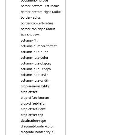
bookmark-include
border-bottom-left-radius
border-bottom-right-radius
border-radius
border-top-left-radius
border-top-right-radius
box-shadow
column-fill
column-number-format
column-rule-align
column-rule-color
column-rule-display
column-rule-length
column-rule-style
column-rule-width
crop-area-visibility
crop-offset
crop-offset-bottom
crop-offset-left
crop-offset-right
crop-offset-top
destination-type
diagonal-border-color
diagonal-border-style