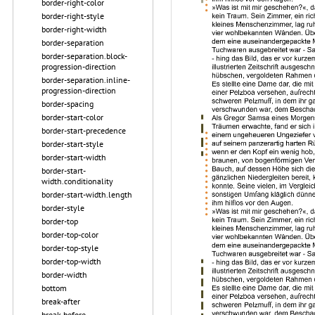
border-right-color
border-right-style
border-right-width
border-separation
border-separation.block-
progression-direction
border-separation.inline-
progression-direction
border-spacing
border-start-color
border-start-precedence
border-start-style
border-start-width
border-start-
width.conditionality
border-start-width.length
border-style
border-top
border-top-color
border-top-style
border-top-width
border-width
bottom
break-after
break-before