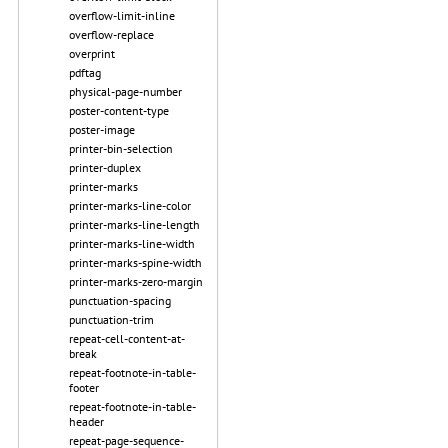
overflow-limit-inline
overflow-replace
overprint
pdftag
physical-page-number
poster-content-type
poster-image
printer-bin-selection
printer-duplex
printer-marks
printer-marks-line-color
printer-marks-line-length
printer-marks-line-width
printer-marks-spine-width
printer-marks-zero-margin
punctuation-spacing
punctuation-trim
repeat-cell-content-at-
break
repeat-footnote-in-table-
footer
repeat-footnote-in-table-
header
repeat-page-sequence-