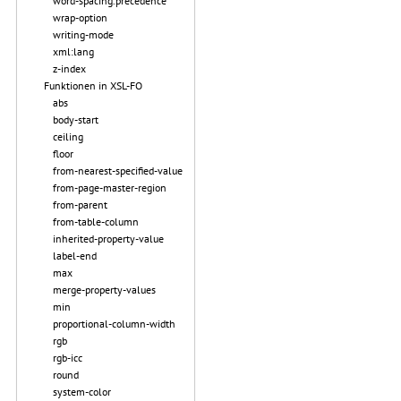
word-spacing.precedence
wrap-option
writing-mode
xml:lang
z-index
Funktionen in XSL-FO
abs
body-start
ceiling
floor
from-nearest-specified-value
from-page-master-region
from-parent
from-table-column
inherited-property-value
label-end
max
merge-property-values
min
proportional-column-width
rgb
rgb-icc
round
system-color