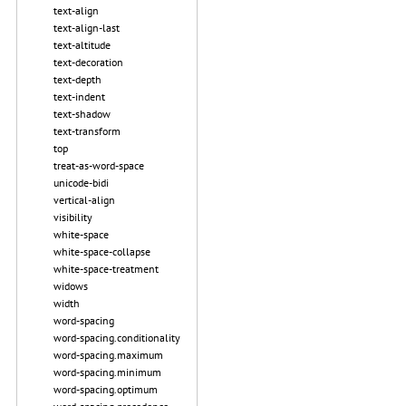
text-align
text-align-last
text-altitude
text-decoration
text-depth
text-indent
text-shadow
text-transform
top
treat-as-word-space
unicode-bidi
vertical-align
visibility
white-space
white-space-collapse
white-space-treatment
widows
width
word-spacing
word-spacing.conditionality
word-spacing.maximum
word-spacing.minimum
word-spacing.optimum