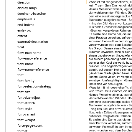
direction
display-align
dominant-baseline
empty-cells
end-indent
ends-row
extent
external-destination
float
flow-map-name
flow-map-reference
flow-name
flow-name-reference
font
font-family
font-selection-strategy
font-size
font-size-adjust
font-stretch
font-style
font-variant
font-weight
force-page-count
format