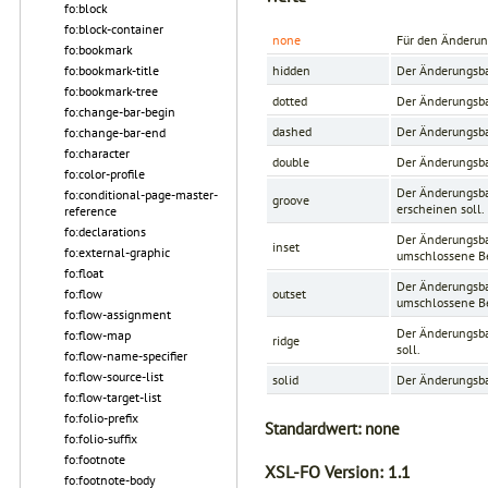
fo:block
fo:block-container
none
Für den Änderun
fo:bookmark
fo:bookmark-title
hidden
Der Änderungsbal
fo:bookmark-tree
dotted
Der Änderungsbal
fo:change-bar-begin
dashed
Der Änderungsbal
fo:change-bar-end
fo:character
double
Der Änderungsba
fo:color-profile
Der Änderungsbal
fo:conditional-page-master-
groove
erscheinen soll.
reference
fo:declarations
Der Änderungsbal
inset
fo:external-graphic
umschlossene Ber
fo:float
Der Änderungsbal
fo:flow
outset
umschlossene Ber
fo:flow-assignment
Der Änderungsbal
fo:flow-map
ridge
soll.
fo:flow-name-specifier
fo:flow-source-list
solid
Der Änderungsba
fo:flow-target-list
fo:folio-prefix
Standardwert:
none
fo:folio-suffix
fo:footnote
XSL-FO Version:
1.1
fo:footnote-body