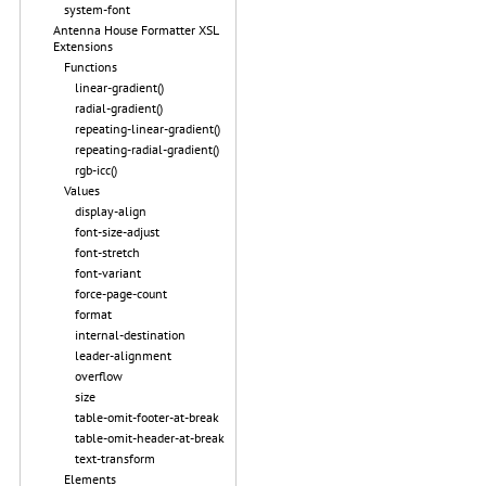
system-font
Antenna House Formatter XSL
Extensions
Functions
linear-gradient()
radial-gradient()
repeating-linear-gradient()
repeating-radial-gradient()
rgb-icc()
Values
display-align
font-size-adjust
font-stretch
font-variant
force-page-count
format
internal-destination
leader-alignment
overflow
size
table-omit-footer-at-break
table-omit-header-at-break
text-transform
Elements