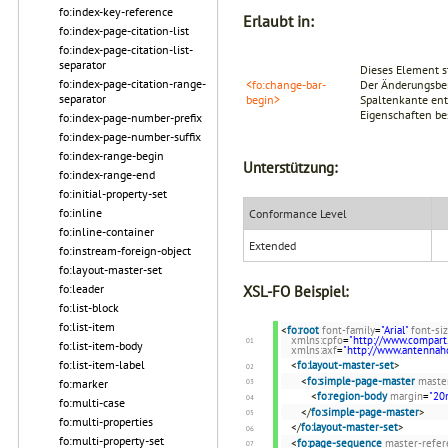
fo:index-key-reference
Erlaubt in:
fo:index-page-citation-list
fo:index-page-citation-list-
separator
Dieses Element s
fo:index-page-citation-range-
<fo:change-bar-
Der Änderungsber
separator
begin>
Spaltenkante ent
Eigenschaften be
fo:index-page-number-prefix
fo:index-page-number-suffix
fo:index-range-begin
Unterstützung:
fo:index-range-end
fo:initial-property-set
fo:inline
Conformance Level
fo:inline-container
Extended
fo:instream-foreign-object
fo:layout-master-set
fo:leader
XSL-FO Beispiel:
fo:list-block
fo:list-item
<
fo:root
font-family
=
"Arial"
font-si
xmlns:cpfo
=
"http://www.compart
fo:list-item-body
xmlns:axf
=
"http://www.antenna
fo:list-item-label
<
fo:layout-master-set
>
<
fo:simple-page-master
maste
fo:marker
<
fo:region-body
margin
=
"20
fo:multi-case
</
fo:simple-page-master
>
fo:multi-properties
</
fo:layout-master-set
>
fo:multi-property-set
<
fo:page-sequence
master-refer