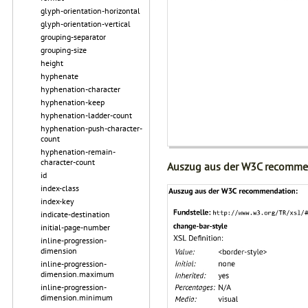
glyph-orientation-horizontal
glyph-orientation-vertical
grouping-separator
grouping-size
height
hyphenate
hyphenation-character
hyphenation-keep
hyphenation-ladder-count
hyphenation-push-character-
count
hyphenation-remain-
character-count
Auszug aus der W3C recomme
id
index-class
index-key
indicate-destination
initial-page-number
inline-progression-
dimension
inline-progression-
dimension.maximum
inline-progression-
dimension.minimum