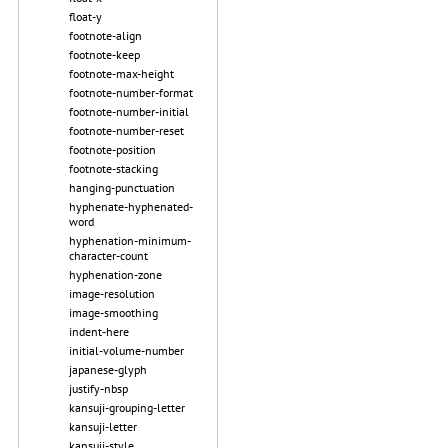
float-y
footnote-align
footnote-keep
footnote-max-height
footnote-number-format
footnote-number-initial
footnote-number-reset
footnote-position
footnote-stacking
hanging-punctuation
hyphenate-hyphenated-
word
hyphenation-minimum-
character-count
hyphenation-zone
image-resolution
image-smoothing
indent-here
initial-volume-number
japanese-glyph
justify-nbsp
kansuji-grouping-letter
kansuji-letter
kansuji-style