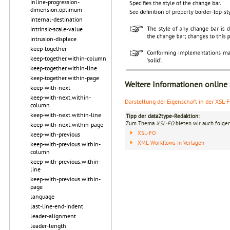
inline-progression-
dimension.optimum
internal-destination
intrinsic-scale-value
intrusion-displace
keep-together
keep-together.within-column
keep-together.within-line
keep-together.within-page
Weitere Informationen online
keep-with-next
keep-with-next.within-
Darstellung der Eigenschaft in der XSL-
column
keep-with-next.within-line
Tipp der data2type-Redaktion:
Zum Thema
XSL-FO
bieten wir auch folge
keep-with-next.within-page
XSL-FO
keep-with-previous
XML-Workflows in Verlagen
keep-with-previous.within-
column
keep-with-previous.within-
line
keep-with-previous.within-
page
language
last-line-end-indent
leader-alignment
leader-length