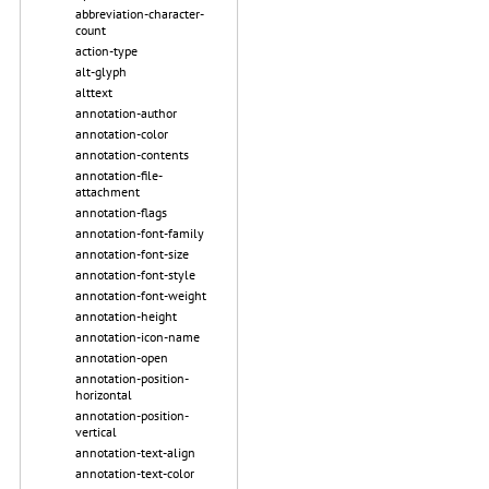
abbreviation-character-
count
action-type
alt-glyph
alttext
annotation-author
annotation-color
annotation-contents
annotation-file-
attachment
annotation-flags
annotation-font-family
annotation-font-size
annotation-font-style
annotation-font-weight
annotation-height
annotation-icon-name
annotation-open
annotation-position-
horizontal
annotation-position-
vertical
annotation-text-align
annotation-text-color