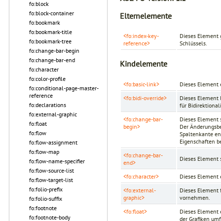
fo:block
fo:block-container
Elternelemente
fo:bookmark
fo:bookmark-title
<fo:index-key-
Dieses Element g
fo:bookmark-tree
reference>
Schlüssels.
fo:change-bar-begin
fo:change-bar-end
Kindelemente
fo:character
fo:color-profile
<fo:basic-link>
Dieses Element 
fo:conditional-page-master-
reference
<fo:bidi-override>
Dieses Element l
fo:declarations
für Bidirektiona
fo:external-graphic
<fo:change-bar-
Dieses Element s
fo:float
begin>
Der Änderungsbe
fo:flow
Spaltenkante en
Eigenschaften b
fo:flow-assignment
fo:flow-map
<fo:change-bar-
Dieses Element s
fo:flow-name-specifier
end>
fo:flow-source-list
<fo:character>
Dieses Element e
fo:flow-target-list
fo:folio-prefix
<fo:external-
Dieses Element f
graphic>
vornehmen.
fo:folio-suffix
fo:footnote
<fo:float>
Dieses Element 
fo:footnote-body
der Grafiken umf