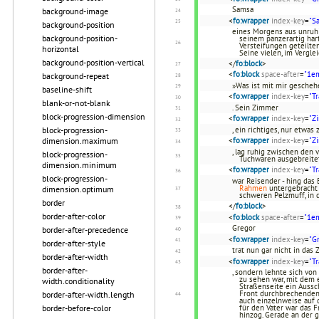
Samsa
background-image
<
fo:wrapper
index-key
=
"S
background-position
eines Morgens aus unruhi
background-position-
seinem panzerartig har
Versteifungen geteilte
horizontal
Seine vielen, im Vergl
background-position-vertical
</
fo:block
>
<
fo:block
space-after
=
"1e
background-repeat
»Was ist mit mir geschehe
baseline-shift
<
fo:wrapper
index-key
=
"T
blank-or-not-blank
. Sein Zimmer
block-progression-dimension
<
fo:wrapper
index-key
=
"Z
block-progression-
, ein richtiges, nur etw
dimension.maximum
<
fo:wrapper
index-key
=
"Z
, lag ruhig zwischen den
block-progression-
Tuchwaren ausgebreitet
dimension.minimum
<
fo:wrapper
index-key
=
"T
block-progression-
war Reisender - hing das 
Rahmen
untergebracht 
dimension.optimum
schweren Pelzmuff, in
border
</
fo:block
>
border-after-color
<
fo:block
space-after
=
"1e
Gregor
border-after-precedence
<
fo:wrapper
index-key
=
"G
border-after-style
trat nun gar nicht in das
border-after-width
<
fo:wrapper
index-key
=
"T
border-after-
, sondern lehnte sich von
zu sehen war, mit dem 
width.conditionality
Straßenseite ein Aussc
Front durchbrechenden 
border-after-width.length
auch einzelnweise auf 
border-before-color
für den Vater war das F
hinzog. Gerade an der