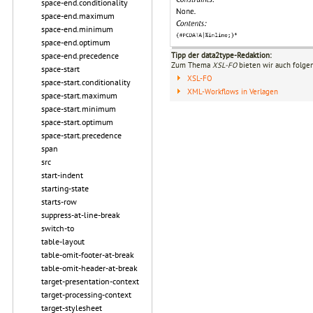
space-end.conditionality
space-end.maximum
space-end.minimum
space-end.optimum
Tipp der data2type-Redaktion:
space-end.precedence
Zum Thema
XSL-FO
bieten wir auch folge
space-start
XSL-FO
space-start.conditionality
XML-Workflows in Verlagen
space-start.maximum
space-start.minimum
space-start.optimum
space-start.precedence
span
src
start-indent
starting-state
starts-row
suppress-at-line-break
switch-to
table-layout
table-omit-footer-at-break
table-omit-header-at-break
target-presentation-context
target-processing-context
target-stylesheet