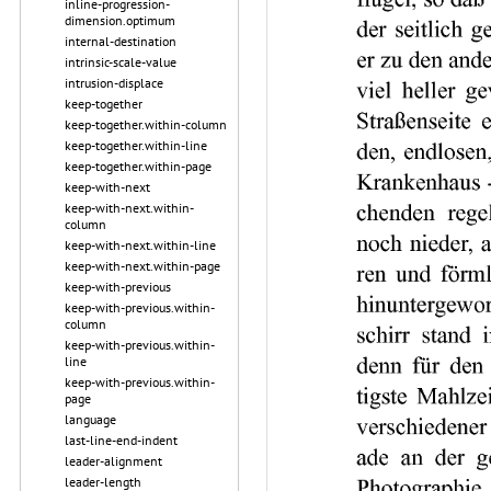
inline-progression-
dimension.optimum
internal-destination
intrinsic-scale-value
intrusion-displace
keep-together
keep-together.within-column
keep-together.within-line
keep-together.within-page
keep-with-next
keep-with-next.within-
column
keep-with-next.within-line
keep-with-next.within-page
keep-with-previous
keep-with-previous.within-
column
keep-with-previous.within-
line
keep-with-previous.within-
page
language
last-line-end-indent
leader-alignment
leader-length