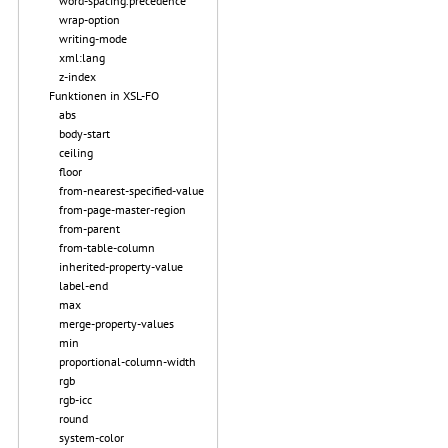
word-spacing.precedence
wrap-option
writing-mode
xml:lang
z-index
Funktionen in XSL-FO
abs
body-start
ceiling
floor
from-nearest-specified-value
from-page-master-region
from-parent
from-table-column
inherited-property-value
label-end
max
merge-property-values
min
proportional-column-width
rgb
rgb-icc
round
system-color