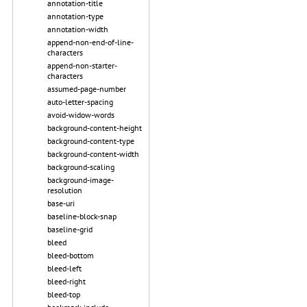
annotation-title
annotation-type
annotation-width
append-non-end-of-line-
characters
append-non-starter-
characters
assumed-page-number
auto-letter-spacing
avoid-widow-words
background-content-height
background-content-type
background-content-width
background-scaling
background-image-
resolution
base-uri
baseline-block-snap
baseline-grid
bleed
bleed-bottom
bleed-left
bleed-right
bleed-top