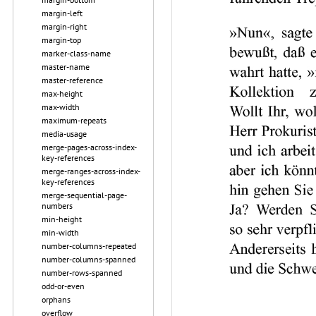
margin-left
margin-right
margin-top
marker-class-name
master-name
master-reference
max-height
max-width
maximum-repeats
media-usage
merge-pages-across-index-
key-references
merge-ranges-across-index-
key-references
merge-sequential-page-
numbers
min-height
min-width
number-columns-repeated
number-columns-spanned
number-rows-spanned
odd-or-even
orphans
overflow