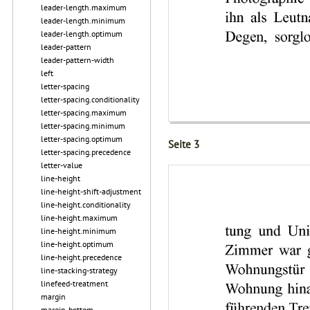
leader-length.maximum
leader-length.minimum
leader-length.optimum
leader-pattern
leader-pattern-width
left
letter-spacing
letter-spacing.conditionality
letter-spacing.maximum
letter-spacing.minimum
letter-spacing.optimum
Seite 3
letter-spacing.precedence
letter-value
line-height
line-height-shift-adjustment
line-height.conditionality
line-height.maximum
line-height.minimum
line-height.optimum
line-height.precedence
line-stacking-strategy
linefeed-treatment
margin
margin-bottom