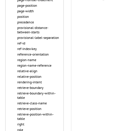
page-position
page-width
position
precedence
provisional-distance-
between-starts
provisional-label-separation
ref-id
ref-index-key
reference-orientation
region-name
region-name-reference
relative-align
relative-position
rendering-intent
retrieve-boundary
retrieve-boundary-within-
table
retrieve-class-name
retrieve-position
retrieve-position-within-
table
right
role