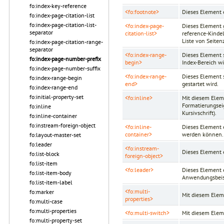
fo:index-key-reference
<fo:footnote>
Dieses Element 
fo:index-page-citation-list
fo:index-page-citation-list-
<fo:index-page-
Dieses Element g
separator
citation-list>
reference-Kinde
Liste von Seiten
fo:index-page-citation-range-
separator
<fo:index-range-
Dieses Element s
fo:index-page-number-prefix
begin>
Index-Bereich wi
fo:index-page-number-suffix
<fo:index-range-
Dieses Element s
fo:index-range-begin
end>
gestartet wird.
fo:index-range-end
fo:initial-property-set
<fo:inline>
Mit diesem Eleme
Formatierungsei
fo:inline
Kursivschrift).
fo:inline-container
fo:instream-foreign-object
<fo:inline-
Dieses Element 
container>
werden können.
fo:layout-master-set
fo:leader
<fo:instream-
Dieses Element e
fo:list-block
foreign-object>
fo:list-item
<fo:leader>
Dieses Element 
fo:list-item-body
Anwendungsbeisp
fo:list-item-label
<fo:multi-
fo:marker
Mit diesem Elem
properties>
fo:multi-case
fo:multi-properties
<fo:multi-switch>
Mit diesem Elem
fo:multi-property-set