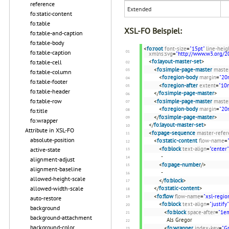
reference
Extended
fo:static-content
fo:table
XSL-FO Beispiel:
fo:table-and-caption
fo:table-body
<
fo:root
font-size
=
"15pt"
line-heig
fo:table-caption
xmlns:svg
=
"http://www.w3.org/2
<
fo:layout-master-set
>
fo:table-cell
<
fo:simple-page-master
maste
fo:table-column
<
fo:region-body
margin
=
"20
fo:table-footer
<
fo:region-after
extent
=
"10
fo:table-header
</
fo:simple-page-master
>
fo:table-row
<
fo:simple-page-master
maste
<
fo:region-body
margin
=
"20
fo:title
</
fo:simple-page-master
>
fo:wrapper
</
fo:layout-master-set
>
Attribute in XSL-FO
<
fo:page-sequence
master-refer
absolute-position
<
fo:static-content
flow-name
=
<
fo:block
text-align
=
"center"
active-state
-
alignment-adjust
<
fo:page-number
/>
alignment-baseline
-
allowed-height-scale
</
fo:block
>
allowed-width-scale
</
fo:static-content
>
<
fo:flow
flow-name
=
"xsl-regio
auto-restore
<
fo:block
text-align
=
"justify"
background
<
fo:block
space-after
=
"1e
background-attachment
Als Gregor
background-color
<
fo:wrapper
index-key
=
"G