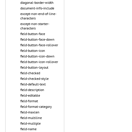
diagonal-border-width
document-info-include
except-non-end-of-line-
characters
except-non-starter-
characters
field-button-face
field-button-face-down
field-button-face-rollover
field-button-icon
field-button-icon-down
field-button-icon-rollover
field-button-layout
field-checked
field-checked-style
field-default-text
field-description
field-editable
field-format
field-format-category
field-maxlen
field-multiline
field-multiple
field-name