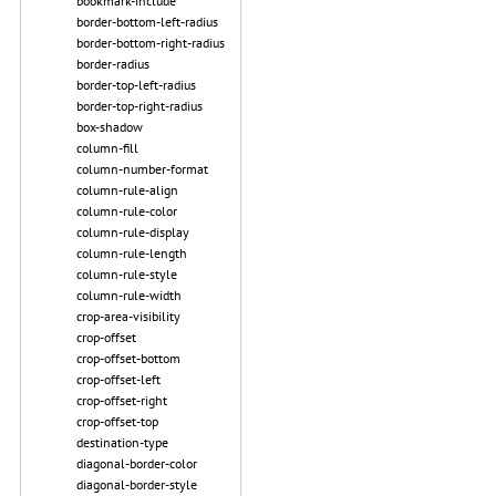
bookmark-include
border-bottom-left-radius
border-bottom-right-radius
border-radius
border-top-left-radius
border-top-right-radius
box-shadow
column-fill
column-number-format
column-rule-align
column-rule-color
column-rule-display
column-rule-length
column-rule-style
column-rule-width
crop-area-visibility
crop-offset
crop-offset-bottom
crop-offset-left
crop-offset-right
crop-offset-top
destination-type
diagonal-border-color
diagonal-border-style