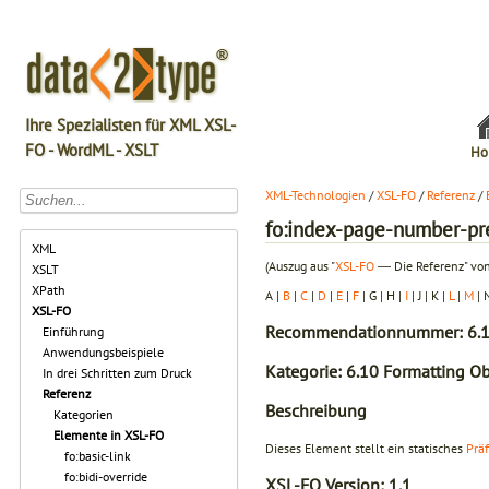
Ihre Spezialisten für XML XSL-
FO - WordML - XSLT
Ho
XML-Technologien
/
XSL-FO
/
Referenz
/
fo:index-page-number-pr
XML
(Auszug aus "
XSL-FO
― Die Referenz" von
XSLT
XPath
A |
B
|
C
|
D
|
E
|
F
| G | H |
I
| J | K |
L
|
M
| 
XSL-FO
Recommendationnummer: 6.1
Einführung
Anwendungsbeispiele
Kategorie: 6.10 Formatting Ob
In drei Schritten zum Druck
Referenz
Beschreibung
Kategorien
Elemente in XSL-FO
Dieses Element stellt ein statisches
Präf
fo:basic-link
fo:bidi-override
XSL-FO Version:
1.1