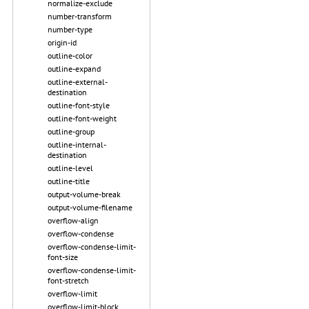
normalize-exclude
number-transform
number-type
origin-id
outline-color
outline-expand
outline-external-
destination
outline-font-style
outline-font-weight
outline-group
outline-internal-
destination
outline-level
outline-title
output-volume-break
output-volume-filename
overflow-align
overflow-condense
overflow-condense-limit-
font-size
overflow-condense-limit-
font-stretch
overflow-limit
overflow-limit-block