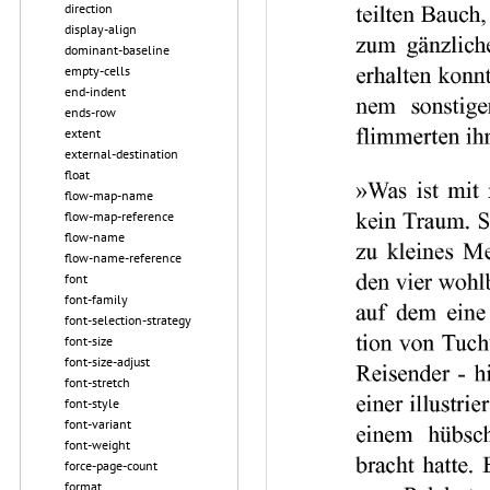
direction
display-align
dominant-baseline
empty-cells
end-indent
ends-row
extent
external-destination
float
flow-map-name
flow-map-reference
flow-name
flow-name-reference
font
font-family
font-selection-strategy
font-size
font-size-adjust
font-stretch
font-style
font-variant
font-weight
force-page-count
format