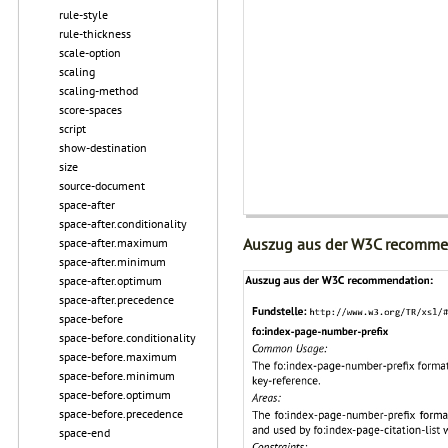
rule-style
rule-thickness
scale-option
scaling
scaling-method
score-spaces
script
show-destination
size
source-document
space-after
space-after.conditionality
Auszug aus der W3C recomme
space-after.maximum
space-after.minimum
space-after.optimum
space-after.precedence
space-before
space-before.conditionality
space-before.maximum
space-before.minimum
space-before.optimum
space-before.precedence
space-end