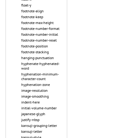
float-y
footnote-align
footnote-keep
footnote-max-height
footnote-number-format
footnote-number-initial
footnote-number-reset
footnote-position
footnote-stacking
hanging-punctuation
hyphenate-hyphenated-
word
hyphenation-minimum-
character-count
hyphenation-zone
image-resolution
image-smoothing
indent-here
initial-volume-number
japanese-glyph
justify-nbsp
kansuji-grouping-letter
kansuji-letter
kansuji-style