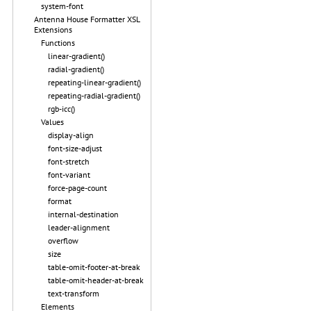
system-font
Antenna House Formatter XSL
Extensions
Functions
linear-gradient()
radial-gradient()
repeating-linear-gradient()
repeating-radial-gradient()
rgb-icc()
Values
display-align
font-size-adjust
font-stretch
font-variant
force-page-count
format
internal-destination
leader-alignment
overflow
size
table-omit-footer-at-break
table-omit-header-at-break
text-transform
Elements