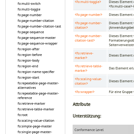
<fo:multi-toggle>
Dieses Element 
fo:multi-switch
<fo:multi-case>
fo:multi-toggle
<fo:page-number>
Dieses Element 
fo:page-number
fo:page-number-citation
<fo:page-number-
Dieses Element v
fo:page-number-citation-last
citation>
(Anwendungsbeis
fo:page-sequence
<fo:page-number-
Dieses Element v
fo:page-sequence-master
citation-last>
Formatierungsobj
fo:page-sequence-wrapper
Seitenverweisstr
fo:region-after
<fo:retrieve-
fo:region-before
Dieses Element r
marker>
fo:region-body
<fo:retrieve-table-
fo:region-end
Das Element erl
marker>
fo:region-name-specifier
fo:region-start
<fo:scaling-value-
Dieses Element r
fo:repeatable-page-master-
citation>
alternatives
<fo:wrapper>
Für eine Gruppe
fo:repeatable-page-master-
reference
Attribute
fo:retrieve-marker
fo:retrieve-table-marker
fo:root
Unterstützung:
fo:scaling-value-citation
fo:simple-page-master
Conformance Level
fo:single-page-master-