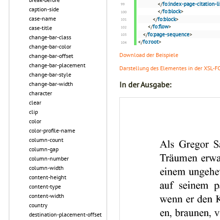
</
fo:index-page-citation-li
caption-side
</
fo:block
>
case-name
</
fo:block
>
</
fo:flow
>
case-title
</
fo:page-sequence
>
change-bar-class
</
fo:root
>
change-bar-color
Download der Beispiele
change-bar-offset
change-bar-placement
Darstellung des Elementes in der XSL-F
change-bar-style
In der Ausgabe:
change-bar-width
character
clear
clip
color
color-profile-name
column-count
column-gap
column-number
column-width
content-height
content-type
content-width
country
destination-placement-offset