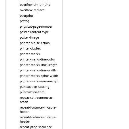
overflow-limit-inline
overflow-replace
overprint
pdftag
physical-page-number
poster-content-type
poster-image
printer-bin-selection
printer-duplex
printer-marks
printer-marks-line-color
printer-marks-line-length
printer-marks-line-width
printer-marks-spine-width
printer-marks-zero-margin
punctuation-spacing
punctuation-trim
repeat-cell-content-at-
break
repeat-footnote-in-table-
footer
repeat-footnote-in-table-
header
repeat-page-sequence-