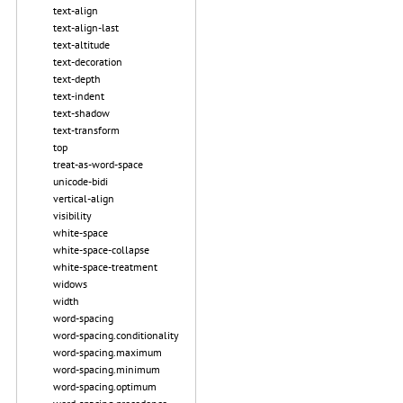
text-align
text-align-last
text-altitude
text-decoration
text-depth
text-indent
text-shadow
text-transform
top
treat-as-word-space
unicode-bidi
vertical-align
visibility
white-space
white-space-collapse
white-space-treatment
widows
width
word-spacing
word-spacing.conditionality
word-spacing.maximum
word-spacing.minimum
word-spacing.optimum