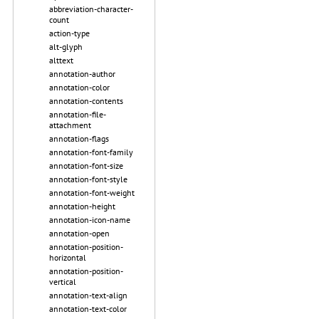
abbreviation-character-
count
action-type
alt-glyph
alttext
annotation-author
annotation-color
annotation-contents
annotation-file-
attachment
annotation-flags
annotation-font-family
annotation-font-size
annotation-font-style
annotation-font-weight
annotation-height
annotation-icon-name
annotation-open
annotation-position-
horizontal
annotation-position-
vertical
annotation-text-align
annotation-text-color