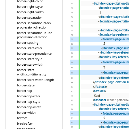
border-right-color
<
fo:index-page-citation-lis
border-right-style
<
fo:index-page-citatio
border-right-width
|
</
fo:index-page-citati
border-separation
<
fo:index-page-citati
border-separation.block-
-
progression-direction
</
fo:index-page-citat
border-separation.inline-
<
fo:index-key-referen
progression-direction
<
fo:index-page-num
border-spacing
S
border-start-color
</
fo:index-page-nu
</
fo:index-key-refere
border-start-precedence
<
fo:index-key-referen
border-start-style
<
fo:index-page-num
border-start-width
T
border-start-
</
fo:index-page-nu
width.conditionality
</
fo:index-key-refere
border-start-width.length
</
fo:index-page-citation-li
border-style
</
fo:block
>
border-top
<
fo:block
>
Kopf
border-top-color
<
fo:leader
leader-pattern
=
border-top-style
<
fo:index-page-citation-lis
border-top-width
<
fo:index-key-referen
border-width
<
fo:index-page-num
bottom
S
</
fo:index-page-nu
break-after
</
fo:index-key-refere
break-before