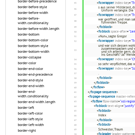
border-before-precedence
<
fo:wrapper
index-key
=
"T
border-before-style
s aus seiner Militärzeit, 
Uniform verlangte. Die
border-before-width
<
fo:wrapper
index-key
=
"T
border-before-
war geöffnet, und man sa
führenden Treppe.
width.conditionality
</
fo:block
>
border-before-width.length
<
fo:block
space-after
=
"1e
border-bottom
»Nun«, sagte Gregor
border-bottom-color
<
fo:wrapper
index-key
=
"T
border-bottom-style
und war sich dessen wohl 
zusammenpacken und wegf
border-bottom-width
und ich arbeite gern; d
Ins Geschäft? Ja? Werd
border-collapse
<
fo:wrapper
index-key
=
"C
border-color
so sehr verpflichtet, das
border-end-color
<
fo:wrapper
index-key
=
"S
.
border-end-precedence
</
fo:block
>
border-end-style
</
fo:block
>
border-end-width
</
fo:flow
>
border-end-
</
fo:page-sequence
>
width.conditionality
<
fo:page-sequence
master-refer
<
fo:flow
flow-name
=
"xsl-regio
border-end-width.length
<
fo:block
text-align
=
"justify"
border-left
<
fo:block
>
border-left-color
Index
border-left-style
</
fo:block
>
border-left-width
<
fo:block
>
Schwester, Traum
border-right
<
fo:leader
leader-pattern
=