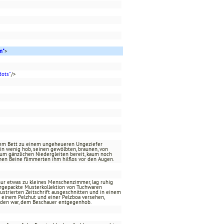
m"
>
dots"
/>
inem Bett zu einem ungeheueren Ungeziefer
ein wenig hob, seinen gewölbten, braunen, von
zum gänzlichen Niedergleiten bereit, kaum noch
nen Beine flimmerten ihm hilflos vor den Augen.
, nur etwas zu kleines Menschenzimmer, lag ruhig
rgepackte Musterkollektion von Tuchwaren
llustrierten Zeitschrift ausgeschnitten und in einem
it einem Pelzhut und einer Pelzboa versehen,
nden war, dem Beschauer entgegenhob.