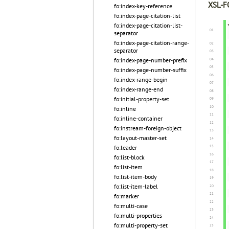
XSL-FO
fo:index-key-reference
fo:index-page-citation-list
fo:index-page-citation-list-
separator
fo:index-page-citation-range-
separator
fo:index-page-number-prefix
fo:index-page-number-suffix
fo:index-range-begin
fo:index-range-end
fo:initial-property-set
fo:inline
fo:inline-container
fo:instream-foreign-object
fo:layout-master-set
fo:leader
fo:list-block
fo:list-item
fo:list-item-body
fo:list-item-label
fo:marker
fo:multi-case
fo:multi-properties
fo:multi-property-set