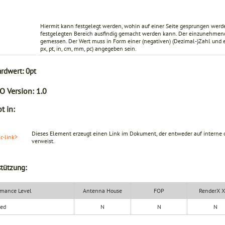
Hiermit kann festgelegt werden, wohin auf einer Seite gesprungen werde
festgelegten Bereich ausfindig gemacht werden kann. Der einzunehmend
gemessen. Der Wert muss in Form einer (negativen) (Dezimal-)Zahl und 
px, pt, in, cm, mm, pc) angegeben sein.
ardwert:
0pt
O Version:
1.0
t in:
Dieses Element erzeugt einen Link im Dokument, der entweder auf interne 
ic-link>
verweist.
tützung:
mance Level
Antenna House
FOP
RenderX 
ded
N
N
N