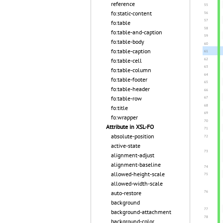
reference
fo:static-content
fo:table
fo:table-and-caption
fo:table-body
fo:table-caption
fo:table-cell
fo:table-column
fo:table-footer
fo:table-header
fo:table-row
fo:title
fo:wrapper
Attribute in XSL-FO
absolute-position
active-state
alignment-adjust
alignment-baseline
allowed-height-scale
allowed-width-scale
auto-restore
background
background-attachment
background-color