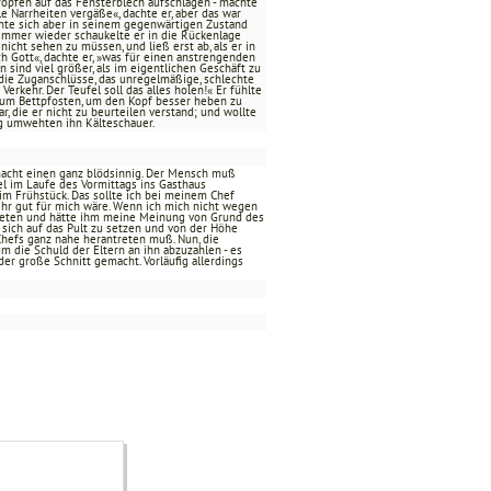
ropfen auf das Fensterblech aufschlagen - machte
e Narrheiten vergäße«, dachte er, aber das war
onnte sich aber in seinem gegenwärtigen Zustand
, immer wieder schaukelte er in die Rückenlage
icht sehen zu müssen, und ließ erst ab, als er in
h Gott«, dachte er, »was für einen anstrengenden
n sind viel größer, als im eigentlichen Geschäft zu
die Zuganschlüsse, das unregelmäßige, schlechte
rkehr. Der Teufel soll das alles holen!« Er fühlte
zum Bettpfosten, um den Kopf besser heben zu
, die er nicht zu beurteilen verstand; und wollte
ng umwehten ihn Kälteschauer.
 »macht einen ganz blödsinnig. Der Mensch muß
l im Laufe des Vormittags ins Gasthaus
im Frühstück. Das sollte ich bei meinem Chef
sehr gut für mich wäre. Wenn ich mich nicht wegen
getreten und hätte ihm meine Meinung von Grund des
, sich auf das Pult zu setzen und von der Höhe
hefs ganz nahe herantreten muß. Nun, die
m die Schuld der Eltern an ihn abzuzahlen - es
der große Schnitt gemacht. Vorläufig allerdings