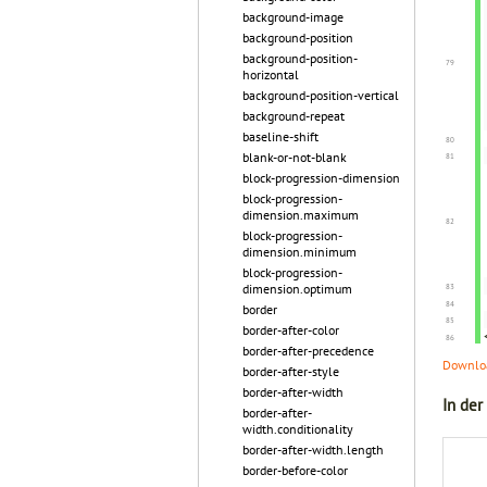
background-image
background-position
background-position-
horizontal
background-position-vertical
background-repeat
baseline-shift
blank-or-not-blank
block-progression-dimension
block-progression-
dimension.maximum
block-progression-
dimension.minimum
block-progression-
dimension.optimum
border
border-after-color
border-after-precedence
Downloa
border-after-style
border-after-width
In der
border-after-
width.conditionality
border-after-width.length
border-before-color