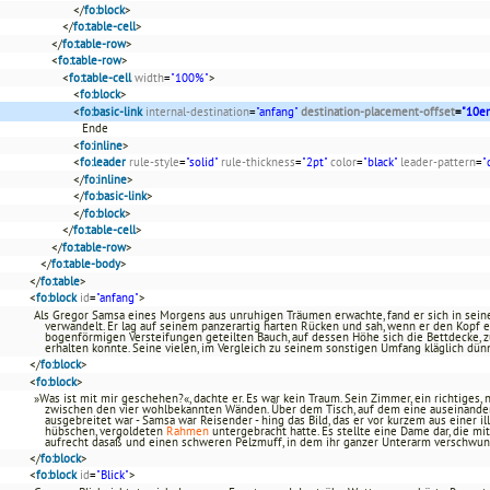
</
fo:block
>
</
fo:table-cell
>
</
fo:table-row
>
<
fo:table-row
>
<
fo:table-cell
width
=
"100%"
>
<
fo:block
>
<
fo:basic-link
internal-destination
=
"anfang"
destination-placement-offset
=
"10e
Ende
<
fo:inline
>
<
fo:leader
rule-style
=
"solid"
rule-thickness
=
"2pt"
color
=
"black"
leader-pattern
=
"
</
fo:inline
>
</
fo:basic-link
>
</
fo:block
>
</
fo:table-cell
>
</
fo:table-row
>
</
fo:table-body
>
</
fo:table
>
<
fo:block
id
=
"anfang"
>
Als Gregor Samsa eines Morgens aus unruhigen Träumen erwachte, fand er sich in se
verwandelt. Er lag auf seinem panzerartig harten Rücken und sah, wenn er den Kopf 
bogenförmigen Versteifungen geteilten Bauch, auf dessen Höhe sich die Bettdecke, 
erhalten konnte. Seine vielen, im Vergleich zu seinem sonstigen Umfang kläglich dün
</
fo:block
>
<
fo:block
>
»Was ist mit mir geschehen?«, dachte er. Es war kein Traum. Sein Zimmer, ein richtiges
zwischen den vier wohlbekannten Wänden. Über dem Tisch, auf dem eine auseinande
ausgebreitet war - Samsa war Reisender - hing das Bild, das er vor kurzem aus einer i
hübschen, vergoldeten
Rahmen
untergebracht hatte. Es stellte eine Dame dar, die m
aufrecht dasaß und einen schweren Pelzmuff, in dem ihr ganzer Unterarm verschwu
</
fo:block
>
<
fo:block
id
=
"Blick"
>