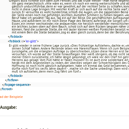
Gregors Blick richtete sich dann zum Fenster, und das trübe Wetter - man hörte Regent
ihn ganz melancholisch. »Wie wäre es, wenn ich noch ein wenig weiterschliefe und all
gänzlich undurchführbar, denn er war gewöhnt, auf der rechten Seite zu schlafen, k
nicht in diese Lage bringen. Mit welcher Kraft er sich auch auf die rechte Seite warf
zurück. Er versuchte es wohl hundertmal, schloß die Augen, um die zappelnden Beine n
der Seite einen noch nie gefühlten, leichten, dumpfen Schmerz zu fühlen begann. »Ac
Beruf habe ich gewählt! Tag aus, Tag ein auf der Reise. Die geschäftlichen Aufregunge
Hause, und außerdem ist mir noch diese Plage des Reisens auferlegt, die Sorgen um 
Essen, ein immer wechselnder, nie andauernder, nie herzlich werdender menschlicher Ve
ein leichtes Jucken oben auf dem Bauch; schob sich auf dem Rücken langsam näher 
können; fand die juckende Stelle, die mit lauter kleinen weißen Pünktchen besetzt war
mit einem Bein die Stelle betasten, zog es aber gleich zurück, denn bei der Berühru
</
fo:block
>
<
fo:block
id
=
"er-glitt"
>
Er glitt wieder in seine frühere Lage zurück. »Dies frühzeitige Aufstehen«, dachte er,
seinen Schlaf haben. Andere Reisende leben wie Haremsfrauen. Wenn ich zum Beispie
zurückgehe, um die erlangten Aufträge zu überschreiben, sitzen diese Herren erst be
versuchen; ich würde auf der Stelle hinausfliegen. Wer weiß übrigens, ob das nicht 
meiner Eltern zurückhielte, ich hätte längst gekündigt, ich wäre vor den Chef hin 
Herzens aus gesagt. Vom Pult hätte er fallen müssen! Es ist auch eine sonderbare Art
herab mit dem Angestellten zu reden, der überdies wegen der Schwerhörigkeit des C
Hoffnung ist noch nicht gänzlich aufgegeben; habe ich einmal das Geld beisammen, u
dürfte noch fünf bis sechs Jahre dauern - , mache ich die Sache unbedingt. Dann wird 
muß ich aufstehen, denn mein Zug fährt um fünf.«
</
fo:block
>
</
fo:flow
>
</
fo:page-sequence
>
</
fo:root
>
d der Beispiele
 Ausgabe: