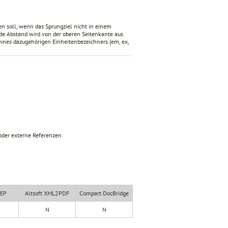
n soll, wenn das Sprungziel nicht in einem
e Abstand wird von der oberen Seitenkante aus
eines dazugehörigen Einheitenbezeichners (em, ex,
oder externe Referenzen
XEP
Altsoft XML2PDF
Compart DocBridge
N
N