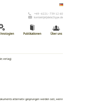
+49 - 6221 - 739 12 60
kontakt(at)data2type.de
chnologien
Publikationen
Über uns
t.verlag)
Dokuments alternativ gesprungen werden soll, wenn