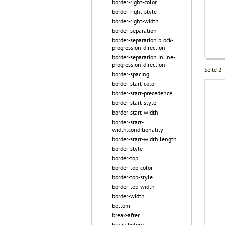
border-right-color
border-right-style
border-right-width
border-separation
border-separation.block-
progression-direction
border-separation.inline-
progression-direction
Seite 2
border-spacing
border-start-color
border-start-precedence
border-start-style
border-start-width
border-start-
width.conditionality
border-start-width.length
border-style
border-top
border-top-color
border-top-style
border-top-width
border-width
bottom
break-after
break-before