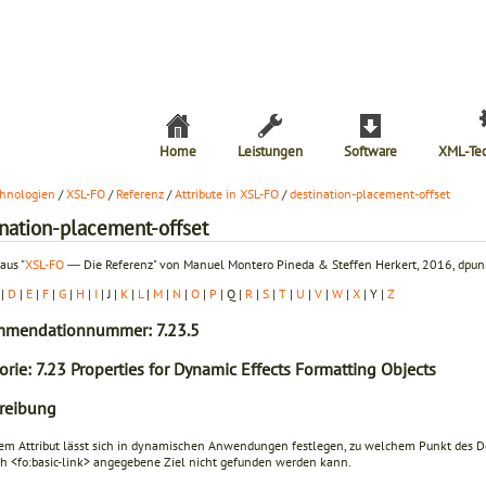
Home
Leistungen
Software
XML-Te
hnologien
/
XSL-FO
/
Referenz
/
Attribute in XSL-FO
/
destination-placement-offset
ination-placement-offset
aus "
XSL-FO
― Die Referenz" von Manuel Montero Pineda & Steffen Herkert, 2016, dpunk
|
D
|
E
|
F
|
G
|
H
|
I
| J |
K
|
L
|
M
|
N
|
O
|
P
| Q |
R
|
S
|
T
|
U
|
V
|
W
|
X
| Y |
Z
mendationnummer: 7.23.5
rie: 7.23 Properties for Dynamic Effects Formatting Objects
reibung
sem Attribut lässt sich in dynamischen Anwendungen festlegen, zu welchem Punkt des 
ch
<fo:basic-link>
angegebene Ziel nicht gefunden werden kann.