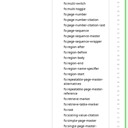
fo:multi-switch
fo:multi-toggle
fo:page-number
fo:page-number-citation
fo:page-number-citation-last
fo:page-sequence
fo:page-sequence-master
fo:page-sequence-wrapper
fo:region-after
fo:region-before
fo:region-body
fo:region-end
fo:region-name-specifier
fo:region-start
fo:repeatable-page-master-
alternatives
fo:repeatable-page-master-
reference
fo:retrieve-marker
fo:retrieve-table-marker
fo:root
fo:scaling-value-citation
fo:simple-page-master
fo:single-page-master-