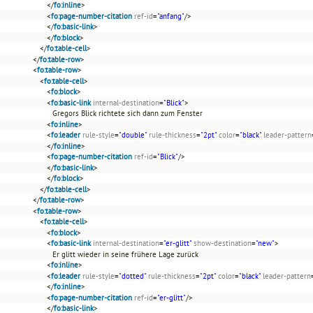
</
fo:inline
>
<
fo:page-number-citation
ref-id
=
"anfang"
/>
</
fo:basic-link
>
</
fo:block
>
</
fo:table-cell
>
</
fo:table-row
>
<
fo:table-row
>
<
fo:table-cell
>
<
fo:block
>
<
fo:basic-link
internal-destination
=
"Blick"
>
Gregors Blick richtete sich dann zum Fenster
<
fo:inline
>
<
fo:leader
rule-style
=
"double"
rule-thickness
=
"2pt"
color
=
"black"
leader-pattern
</
fo:inline
>
<
fo:page-number-citation
ref-id
=
"Blick"
/>
</
fo:basic-link
>
</
fo:block
>
</
fo:table-cell
>
</
fo:table-row
>
<
fo:table-row
>
<
fo:table-cell
>
<
fo:block
>
<
fo:basic-link
internal-destination
=
"er-glitt"
show-destination
=
"new"
>
Er glitt wieder in seine frühere Lage zurück
<
fo:inline
>
<
fo:leader
rule-style
=
"dotted"
rule-thickness
=
"2pt"
color
=
"black"
leader-pattern
</
fo:inline
>
<
fo:page-number-citation
ref-id
=
"er-glitt"
/>
</
fo:basic-link
>