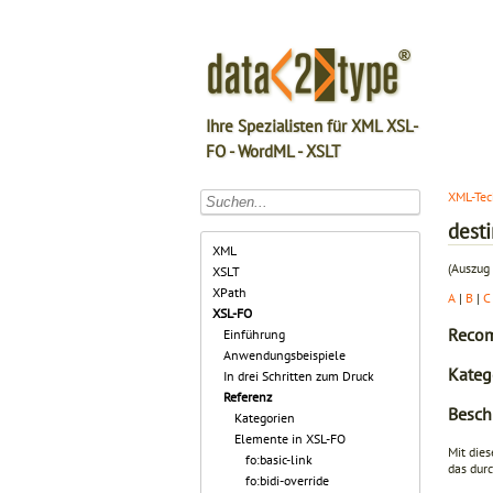
Ihre Spezialisten für XML XSL-
FO - WordML - XSLT
XML-Tec
dest
XML
(Auszug 
XSLT
XPath
A
|
B
|
C
XSL-FO
Recom
Einführung
Anwendungsbeispiele
Katego
In drei Schritten zum Druck
Referenz
Besch
Kategorien
Elemente in XSL-FO
Mit die
fo:basic-link
das dur
fo:bidi-override