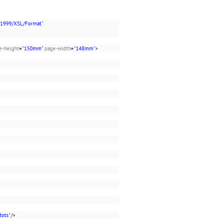
/1999/XSL/Format"
e-height
=
"150mm"
page-width
=
"148mm"
>
dots"
/>