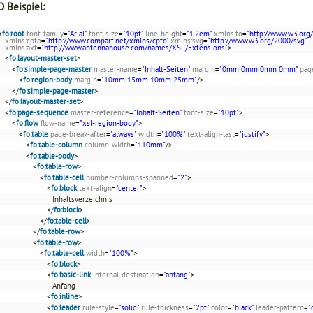
 Beispiel:
<
fo:root
font-family
=
"Arial"
font-size
=
"10pt"
line-height
=
"1.2em"
xmlns:fo
=
"http://www.w3.org
xmlns:cpfo
=
"http://www.compart.net/xmlns/cpfo"
xmlns:svg
=
"http://www.w3.org/2000/svg"
xmlns:axf
=
"http://www.antennahouse.com/names/XSL/Extensions"
>
<
fo:layout-master-set
>
<
fo:simple-page-master
master-name
=
"Inhalt-Seiten"
margin
=
"0mm 0mm 0mm 0mm"
pag
<
fo:region-body
margin
=
"10mm 15mm 10mm 25mm"
/>
</
fo:simple-page-master
>
</
fo:layout-master-set
>
<
fo:page-sequence
master-reference
=
"Inhalt-Seiten"
font-size
=
"10pt"
>
<
fo:flow
flow-name
=
"xsl-region-body"
>
<
fo:table
page-break-after
=
"always"
width
=
"100%"
text-align-last
=
"justify"
>
<
fo:table-column
column-width
=
"110mm"
/>
<
fo:table-body
>
<
fo:table-row
>
<
fo:table-cell
number-columns-spanned
=
"2"
>
<
fo:block
text-align
=
"center"
>
Inhaltsverzeichnis
</
fo:block
>
</
fo:table-cell
>
</
fo:table-row
>
<
fo:table-row
>
<
fo:table-cell
width
=
"100%"
>
<
fo:block
>
<
fo:basic-link
internal-destination
=
"anfang"
>
Anfang
<
fo:inline
>
<
fo:leader
rule-style
=
"solid"
rule-thickness
=
"2pt"
color
=
"black"
leader-pattern
=
"