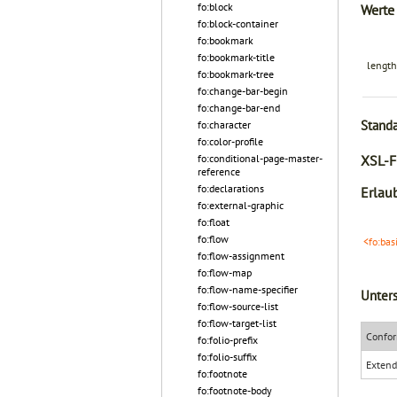
fo:block
Werte
fo:block-container
fo:bookmark
fo:bookmark-title
length
fo:bookmark-tree
fo:change-bar-begin
fo:change-bar-end
Stand
fo:character
fo:color-profile
XSL-F
fo:conditional-page-master-
reference
fo:declarations
Erlaub
fo:external-graphic
fo:float
fo:flow
<fo:bas
fo:flow-assignment
fo:flow-map
fo:flow-name-specifier
Unters
fo:flow-source-list
fo:flow-target-list
Confor
fo:folio-prefix
fo:folio-suffix
Exten
fo:footnote
fo:footnote-body