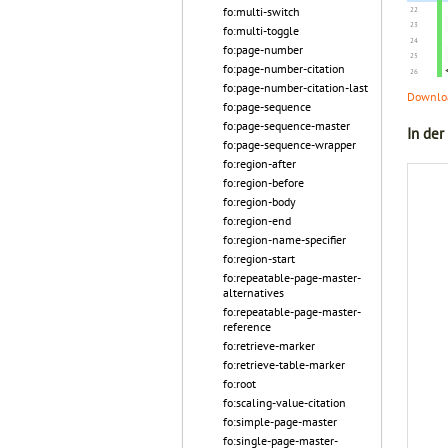
fo:multi-switch
fo:multi-toggle
fo:page-number
fo:page-number-citation
fo:page-number-citation-last
Downloa
fo:page-sequence
fo:page-sequence-master
In der
fo:page-sequence-wrapper
fo:region-after
fo:region-before
fo:region-body
fo:region-end
fo:region-name-specifier
fo:region-start
fo:repeatable-page-master-
alternatives
fo:repeatable-page-master-
reference
fo:retrieve-marker
fo:retrieve-table-marker
fo:root
fo:scaling-value-citation
fo:simple-page-master
fo:single-page-master-