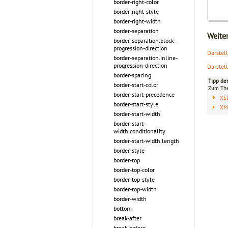
border-right-color
border-right-style
border-right-width
border-separation
Weite
border-separation.block-
progression-direction
Darstel
border-separation.inline-
progression-direction
Darstel
border-spacing
Tipp de
border-start-color
Zum T
border-start-precedence
XS
border-start-style
XML
border-start-width
border-start-
width.conditionality
border-start-width.length
border-style
border-top
border-top-color
border-top-style
border-top-width
border-width
bottom
break-after
break-before