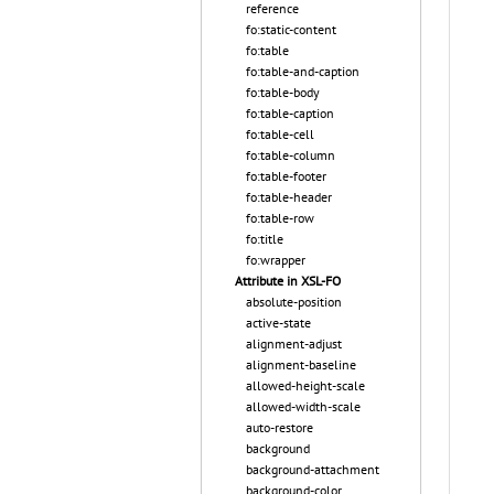
reference
fo:static-content
fo:table
fo:table-and-caption
fo:table-body
fo:table-caption
fo:table-cell
fo:table-column
fo:table-footer
fo:table-header
fo:table-row
fo:title
fo:wrapper
Attribute in XSL-FO
absolute-position
active-state
alignment-adjust
alignment-baseline
allowed-height-scale
allowed-width-scale
auto-restore
background
background-attachment
background-color