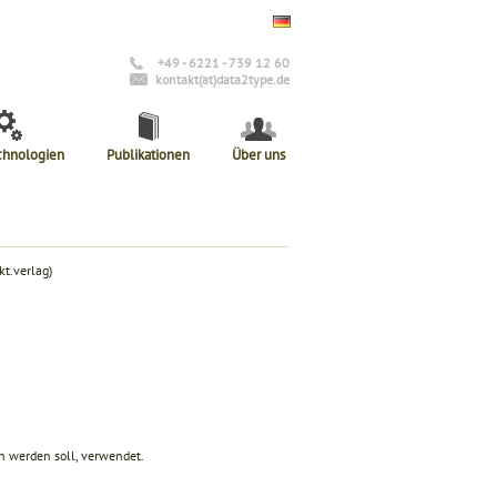
+49 - 6221 - 739 12 60
kontakt(at)data2type.de
chnologien
Publikationen
Über uns
t.verlag)
n werden soll, verwendet.