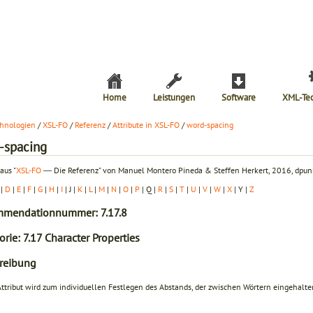
Home
Leistungen
Software
XML-Te
hnologien
/
XSL-FO
/
Referenz
/
Attribute in XSL-FO
/
word-spacing
-spacing
aus "
XSL-FO
― Die Referenz" von Manuel Montero Pineda & Steffen Herkert, 2016, dpunk
|
D
|
E
|
F
|
G
|
H
|
I
| J |
K
|
L
|
M
|
N
|
O
|
P
| Q |
R
|
S
|
T
|
U
|
V
|
W
|
X
| Y |
Z
mendationnummer: 7.17.8
rie: 7.17 Character Properties
reibung
Attribut wird zum individuellen Festlegen des Abstands, der zwischen Wörtern eingehalte