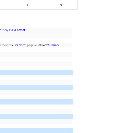
J
N
/1999/XSL/Format"
e-height
=
"297mm"
page-width
=
"210mm"
>