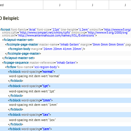
ded
J
J
J
 Beispiel:
<
fo:root
font-family
=
"Arial"
font-size
=
"22pt"
line-height
=
"1.2em"
xmlns:fo
=
"http://www.w3.org
xmlns:cpfo
=
"http://www.compart.net/xmlns/cpfo"
xmlns:svg
=
"http://www.w3.org/2000/svg"
xmlns:axf
=
"http://www.antennahouse.com/names/XSL/Extensions"
>
<
fo:layout-master-set
>
<
fo:simple-page-master
master-name
=
"Inhalt-Seiten"
margin
=
"0mm 0mm 0mm 0mm"
pag
<
fo:region-body
margin
=
"26mm 20mm 41mm 20mm"
/>
</
fo:simple-page-master
>
</
fo:layout-master-set
>
<
fo:page-sequence
master-reference
=
"Inhalt-Seiten"
>
<
fo:flow
flow-name
=
"xsl-region-body"
>
<
fo:block
word-spacing
=
"normal"
>
word-spacing mit dem wert "normal"
</
fo:block
>
<
fo:block
word-spacing
=
"1pt"
>
word-spacing mit dem wert "1pt"
</
fo:block
>
<
fo:block
word-spacing
=
"1mm"
>
word-spacing mit dem wert "1mm"
</
fo:block
>
<
fo:block
word-spacing
=
"1ex"
>
word-spacing mit dem wert "1ex"
</
fo:block
>
<
fo:block
word-spacing
=
"1em"
>