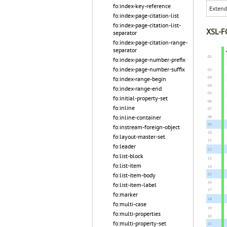
fo:index-key-reference
Exten
fo:index-page-citation-list
fo:index-page-citation-list-
XSL-FO
separator
fo:index-page-citation-range-
separator
fo:index-page-number-prefix
fo:index-page-number-suffix
fo:index-range-begin
fo:index-range-end
fo:initial-property-set
fo:inline
fo:inline-container
fo:instream-foreign-object
fo:layout-master-set
fo:leader
fo:list-block
fo:list-item
fo:list-item-body
fo:list-item-label
fo:marker
fo:multi-case
fo:multi-properties
fo:multi-property-set