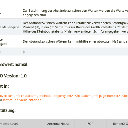
Zur Bestimmung der Abstände zwischen den Worten werden die Werte ver
l
angegeben sind.
Der Abstand zwischen Wörtern kann relativ zur verwendeten Schriftgröß
ve Maßangabe
Prozent (
%
), in
em
(im Verhältnis zur Breite des Großbuchstabens "M" der
Höhe des Kleinbuchstabens "x" der verwendeten Schrift) angegeben wer
te
Der Abstand zwischen Wörtern kann mithilfe einer
absoluten Maßzahl
a
gabe
t:
ja
ardwert:
normal
O Version:
1.0
t in:
-override>
,
<fo:character>
,
<fo:initial-property-set>
,
<fo:leader>
,
<fo:page-number>
,
<fo
nd
<fo:scaling-value-citation>
tützung:
mance Level
Antenna House
FOP
RenderX 