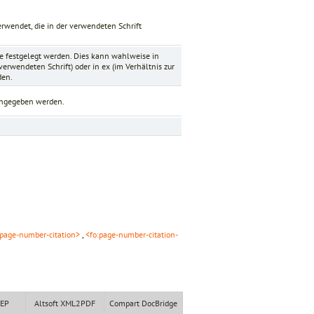
wendet, die in der verwendeten Schrift
e festgelegt werden. Dies kann wahlweise in
 verwendeten Schrift) oder in
ex
(im Verhältnis zur
den.
ngegeben werden.
:page-number-citation>
,
<fo:page-number-citation-
XEP
Altsoft XML2PDF
Compart DocBridge