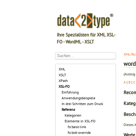
Ihre Spezialisten für XML XSL-
FO - WordML - XSLT
XML-Tec
word
XML
(Auszug 
XSLT
XPath
A
|
B
|
C
XSL-FO
Recom
Einführung
Anwendungsbeispiele
Katego
In drei Schritten zum Druck
Referenz
Besch
Kategorien
Elemente in XSL-FO
Dieses 
fo:basic-link
fo:bidi-override
Werte