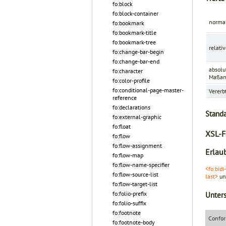
fo:block
fo:block-container
norma
fo:bookmark
fo:bookmark-title
fo:bookmark-tree
relati
fo:change-bar-begin
fo:change-bar-end
absolu
fo:character
Maßan
fo:color-profile
fo:conditional-page-master-
Vererb
reference
fo:declarations
Stand
fo:external-graphic
fo:float
XSL-F
fo:flow
fo:flow-assignment
Erlaub
fo:flow-map
fo:flow-name-specifier
<fo:bidi
fo:flow-source-list
last>
u
fo:flow-target-list
fo:folio-prefix
Unters
fo:folio-suffix
fo:footnote
Confor
fo:footnote-body