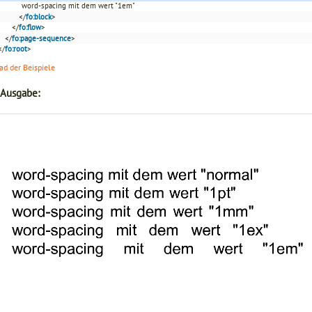
word-spacing mit dem wert "1em"
</
fo:block
>
</
fo:flow
>
</
fo:page-sequence
>
</
fo:root
>
d der Beispiele
 Ausgabe: