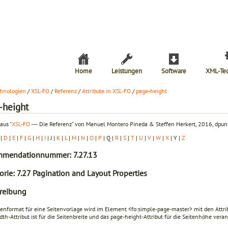
Home
Leistungen
Software
XML-Te
hnologien
/
XSL-FO
/
Referenz
/
Attribute in XSL-FO
/
page
-
height
-height
aus "
XSL-FO
― Die Referenz" von Manuel Montero Pineda & Steffen Herkert, 2016, dpunk
|
D
|
E
|
F
|
G
|
H
|
I
| J |
K
|
L
|
M
|
N
|
O
|
P
| Q |
R
|
S
|
T
|
U
|
V
|
W
|
X
| Y |
Z
mendationnummer: 7.27.13
orie: 7.27 Pagination and Layout Properties
reibung
tenformat für eine Seitenvorlage wird im Element
<fo:simple-page-master>
mit den Attr
dth
-Attribut ist für die Seitenbreite und das
page-height
-Attribut für die Seitenhöhe veran