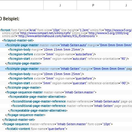
J
P
J
 Beispiel:
<
fo:root
font-family
=
"Arial"
font-size
=
"10pt"
line-height
=
"1.2em"
xmlns:fo
=
"http://www.w3.org
xmlns:cpfo
=
"http://www.compart.net/xmlns/cpfo"
xmlns:svg
=
"http://www.w3.org/2000/svg"
xmlns:axf
=
"http://www.antennahouse.com/names/XSL/Extensions"
>
<
fo:layout-master-set
>
<
fo:simple-page-master
master-name
=
"Inhalt-Seiten.auto"
margin
=
"0mm 0mm 0mm 0mm"
<
fo:region-body
margin
=
"10mm 15mm 5mm 25mm"
/>
<
fo:region-before
extent
=
"5mm"
region-name
=
"auto.before"
/>
<
fo:region-start
extent
=
"5mm"
region-name
=
"auto.start"
reference-orientation
=
"90"
/>
</
fo:simple-page-master
>
<
fo:simple-page-master
master-name
=
"Inhalt-Seiten"
margin
=
"0mm 0mm 0mm 0mm"
pag
<
fo:region-body
margin
=
"10mm 15mm 5mm 25mm"
/>
<
fo:region-before
extent
=
"5mm"
region-name
=
"quer.before"
/>
<
fo:region-start
extent
=
"5mm"
region-name
=
"quer.start"
reference-orientation
=
"-90"
/>
</
fo:simple-page-master
>
<
fo:page-sequence-master
master-name
=
"Inhalt-Seiten.master"
>
<
fo:repeatable-page-master-alternatives
>
<
fo:conditional-page-master-reference
master-reference
=
"Inhalt-Seiten.auto"
page-po
<
fo:conditional-page-master-reference
master-reference
=
"Inhalt-Seiten"
page-positi
</
fo:repeatable-page-master-alternatives
>
</
fo:page-sequence-master
>
</
fo:layout-master-set
>
<
fo:page-sequence
master-reference
=
"Inhalt-Seiten.master"
font-size
=
"10pt"
>
<
fo:static-content
flow-name
=
"quer.before"
>