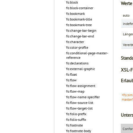
fo:block
Werte
fo:block-container
fo:bookmark
auto
fo:bookmark-title
indefin
fo:bookmark-tree
fo:change-bar-begin
Länge
fo:change-bar-end
fo:character
Vererb
fo:color-profile
fo:conditional-page-master-
Stand
reference
fo:declarations
fo:external-graphic
XSL-F
fo:float
Erlaub
fo:flow
fo:flow-assignment
fo:flow-map
<fo:sim
fo:flow-name-specifier
master
fo:flow-source-list
fo:flow-target-list
fo:folio-prefix
Unters
fo:folio-suffix
fo:footnote
Confor
fo:footnote-body