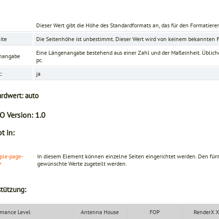
Dieser Wert gibt die Höhe des Standardformats an, das für den Formatierer
ite
Die Seitenhöhe ist unbestimmt. Dieser Wert wird von keinem bekannten Fo
Eine Längenangabe bestehend aus einer Zahl und der Maßeinheit. Üblich
nangabe
pc.
t:
ja
ardwert:
auto
O Version:
1.0
t in:
ple-page-
In diesem Element können einzelne Seiten eingerichtet werden. Den fün
>
gewünschte Werte zugeteilt werden.
tützung:
mance Level
Antenna House
FOP
RenderX 