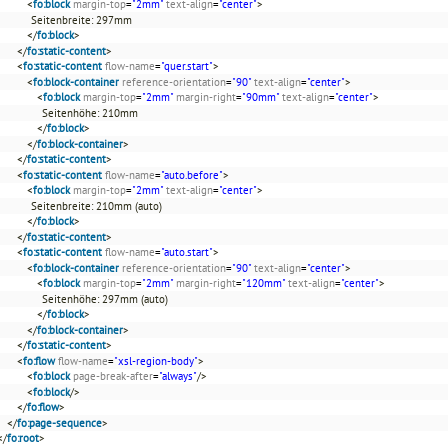
<
fo:block
margin-top
=
"2mm"
text-align
=
"center"
>
Seitenbreite: 297mm
</
fo:block
>
</
fo:static-content
>
<
fo:static-content
flow-name
=
"quer.start"
>
<
fo:block-container
reference-orientation
=
"90"
text-align
=
"center"
>
<
fo:block
margin-top
=
"2mm"
margin-right
=
"90mm"
text-align
=
"center"
>
Seitenhöhe: 210mm
</
fo:block
>
</
fo:block-container
>
</
fo:static-content
>
<
fo:static-content
flow-name
=
"auto.before"
>
<
fo:block
margin-top
=
"2mm"
text-align
=
"center"
>
Seitenbreite: 210mm (auto)
</
fo:block
>
</
fo:static-content
>
<
fo:static-content
flow-name
=
"auto.start"
>
<
fo:block-container
reference-orientation
=
"90"
text-align
=
"center"
>
<
fo:block
margin-top
=
"2mm"
margin-right
=
"120mm"
text-align
=
"center"
>
Seitenhöhe: 297mm (auto)
</
fo:block
>
</
fo:block-container
>
</
fo:static-content
>
<
fo:flow
flow-name
=
"xsl-region-body"
>
<
fo:block
page-break-after
=
"always"
/>
<
fo:block
/>
</
fo:flow
>
</
fo:page-sequence
>
</
fo:root
>