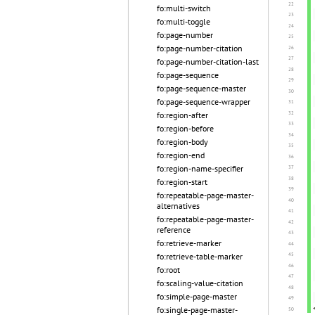
fo:multi-switch
fo:multi-toggle
fo:page-number
fo:page-number-citation
fo:page-number-citation-last
fo:page-sequence
fo:page-sequence-master
fo:page-sequence-wrapper
fo:region-after
fo:region-before
fo:region-body
fo:region-end
fo:region-name-specifier
fo:region-start
fo:repeatable-page-master-
alternatives
fo:repeatable-page-master-
reference
fo:retrieve-marker
fo:retrieve-table-marker
fo:root
fo:scaling-value-citation
fo:simple-page-master
fo:single-page-master-