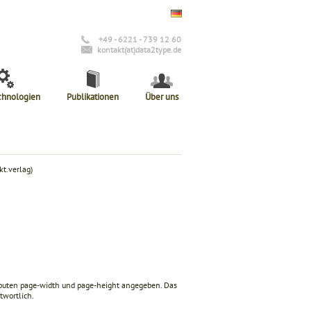
+49 - 6221 - 739 12 60
kontakt(at)data2type.de
chnologien
Publikationen
Über uns
t.verlag)
ibuten
page-width
und
page-height
angegeben. Das
twortlich.