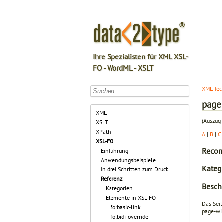
Ihre Spezialisten für XML XSL-
FO - WordML - XSLT
XML-Tec
page
XML
(Auszug 
XSLT
XPath
A
|
B
|
C
XSL-FO
Recom
Einführung
Anwendungsbeispiele
Kateg
In drei Schritten zum Druck
Referenz
Besch
Kategorien
Elemente in XSL-FO
Das Sei
fo:basic-link
page-wi
fo:bidi-override