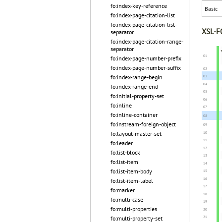
fo:index-key-reference
Basic
fo:index-page-citation-list
fo:index-page-citation-list-
XSL-FO
separator
fo:index-page-citation-range-
separator
fo:index-page-number-prefix
fo:index-page-number-suffix
fo:index-range-begin
fo:index-range-end
fo:initial-property-set
fo:inline
fo:inline-container
fo:instream-foreign-object
fo:layout-master-set
fo:leader
fo:list-block
fo:list-item
fo:list-item-body
fo:list-item-label
fo:marker
fo:multi-case
fo:multi-properties
fo:multi-property-set