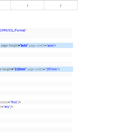
J
J
/1999/XSL/Format"
page-height
=
"auto"
page-width
=
"auto"
>
e-height
=
"210mm"
page-width
=
"297mm"
>
sition
=
"first"
/>
on
=
"any"
/>