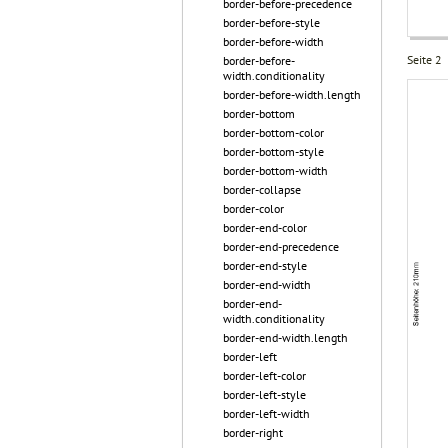
border-before-precedence
border-before-style
border-before-width
Seite 2
border-before-
width.conditionality
border-before-width.length
border-bottom
border-bottom-color
border-bottom-style
border-bottom-width
border-collapse
border-color
border-end-color
border-end-precedence
border-end-style
border-end-width
border-end-
width.conditionality
border-end-width.length
border-left
border-left-color
border-left-style
border-left-width
border-right