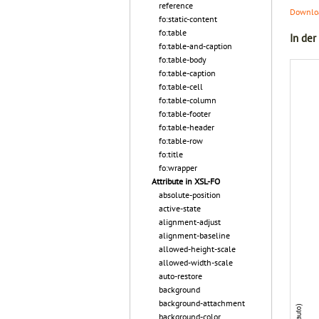
reference
Downloa
fo:static-content
fo:table
In der
fo:table-and-caption
fo:table-body
fo:table-caption
fo:table-cell
fo:table-column
fo:table-footer
fo:table-header
fo:table-row
fo:title
fo:wrapper
Attribute in XSL-FO
absolute-position
active-state
alignment-adjust
alignment-baseline
allowed-height-scale
allowed-width-scale
auto-restore
background
background-attachment
background-color