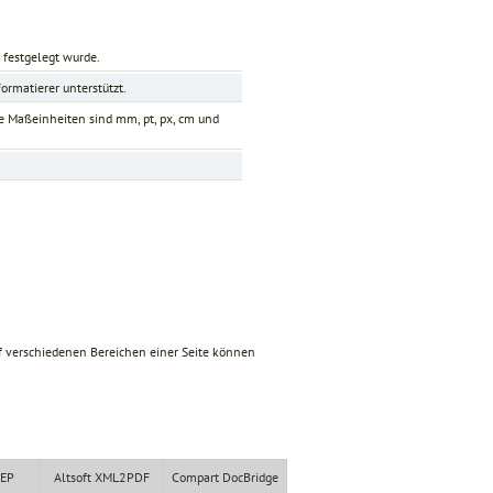
 festgelegt wurde.
rmatierer unterstützt.
e Maßeinheiten sind mm, pt, px, cm und
f verschiedenen Bereichen einer Seite können
XEP
Altsoft XML2PDF
Compart DocBridge