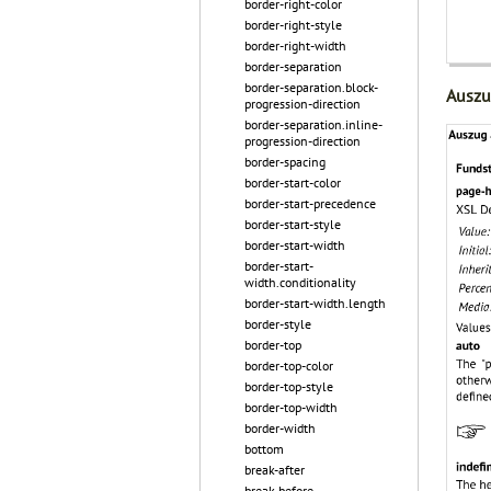
border-right-color
border-right-style
border-right-width
border-separation
border-separation.block-
Auszu
progression-direction
border-separation.inline-
progression-direction
border-spacing
border-start-color
border-start-precedence
border-start-style
border-start-width
border-start-
width.conditionality
border-start-width.length
border-style
border-top
border-top-color
border-top-style
border-top-width
border-width
bottom
break-after
break-before