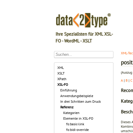
Ihre Spezialisten für XML XSL-
FO - WordML - XSLT
XML-Tec
posit
XML
(Auszug 
XSLT
XPath
A
|
B
|
C
XSL-FO
Recom
Einführung
Anwendungsbeispiele
Kateg
In drei Schritten zum Druck
Referenz
Besch
Kategorien
Elemente in XSL-FO
Dieses A
fo:basic-link
Kombina
fo:bidi-override
umschli