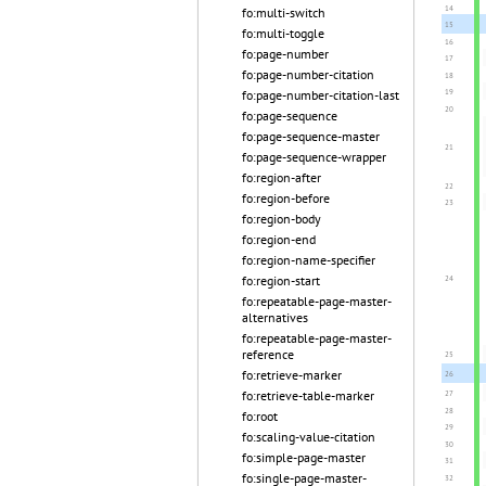
fo:multi-switch
fo:multi-toggle
fo:page-number
fo:page-number-citation
fo:page-number-citation-last
fo:page-sequence
fo:page-sequence-master
fo:page-sequence-wrapper
fo:region-after
fo:region-before
fo:region-body
fo:region-end
fo:region-name-specifier
fo:region-start
fo:repeatable-page-master-
alternatives
fo:repeatable-page-master-
reference
fo:retrieve-marker
fo:retrieve-table-marker
fo:root
fo:scaling-value-citation
fo:simple-page-master
fo:single-page-master-