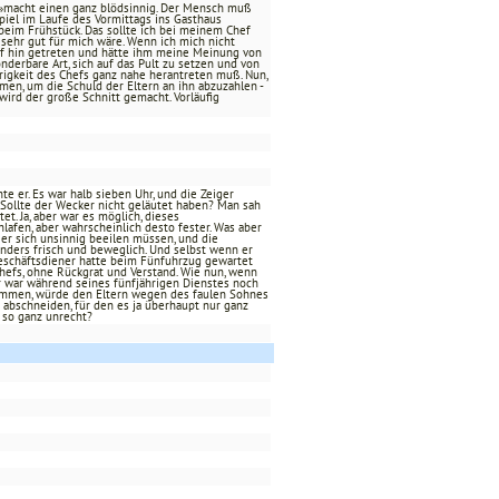
r, »macht einen ganz blödsinnig. Der Mensch muß
iel im Laufe des Vormittags ins Gasthaus
 beim Frühstück. Das sollte ich bei meinem Chef
 sehr gut für mich wäre. Wenn ich mich nicht
hef hin getreten und hätte ihm meine Meinung von
nderbare Art, sich auf das Pult zu setzen und von
igkeit des Chefs ganz nahe herantreten muß. Nun,
men, um die Schuld der Eltern an ihn abzuzahlen -
 wird der große Schnitt gemacht. Vorläufig
te er. Es war halb sieben Uhr, und die Zeiger
l. Sollte der Wecker nicht geläutet haben? Man sah
et. Ja, aber war es möglich, dieses
lafen, aber wahrscheinlich desto fester. Was aber
 er sich unsinnig beeilen müssen, und die
sonders frisch und beweglich. Und selbst wenn er
Geschäftsdiener hatte beim Fünfuhrzug gewartet
Chefs, ohne Rückgrat und Verstand. Wie nun, wenn
r war während seines fünfjährigen Dienstes noch
ommen, würde den Eltern wegen des faulen Sohnes
abschneiden, für den es ja überhaupt nur ganz
 so ganz unrecht?