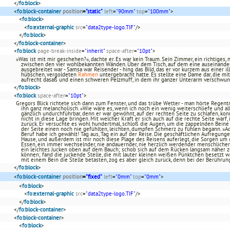
</
fo:block
>
<
fo:block-container
position
=
"static"
left
=
"90mm"
top
=
"100mm"
>
<
fo:block
>
<
fo:external-graphic
src
=
"data2type-logo.TIF"
/>
</
fo:block
>
</
fo:block-container
>
<
fo:block
page-break-inside
=
"inherit"
space-after
=
"10pt"
>
»Was ist mit mir geschehen?«, dachte er. Es war kein Traum. Sein Zimmer, ein richtiges
zwischen den vier wohlbekannten Wänden. Über dem Tisch, auf dem eine auseinande
ausgebreitet war - Samsa war Reisender - hing das Bild, das er vor kurzem aus einer i
hübschen, vergoldeten
Rahmen
untergebracht hatte. Es stellte eine Dame dar, die m
aufrecht dasaß und einen schweren Pelzmuff, in dem ihr ganzer Unterarm verschwu
</
fo:block
>
<
fo:block
space-after
=
"10pt"
>
Gregors Blick richtete sich dann zum Fenster, und das trübe Wetter - man hörte Regent
ihn ganz melancholisch. »Wie wäre es, wenn ich noch ein wenig weiterschliefe und all
gänzlich undurchführbar, denn er war gewöhnt, auf der rechten Seite zu schlafen, k
nicht in diese Lage bringen. Mit welcher Kraft er sich auch auf die rechte Seite warf
zurück. Er versuchte es wohl hundertmal, schloß die Augen, um die zappelnden Beine n
der Seite einen noch nie gefühlten, leichten, dumpfen Schmerz zu fühlen begann. »Ac
Beruf habe ich gewählt! Tag aus, Tag ein auf der Reise. Die geschäftlichen Aufregunge
Hause, und außerdem ist mir noch diese Plage des Reisens auferlegt, die Sorgen um 
Essen, ein immer wechselnder, nie andauernder, nie herzlich werdender menschlicher Ve
ein leichtes Jucken oben auf dem Bauch; schob sich auf dem Rücken langsam näher 
können; fand die juckende Stelle, die mit lauter kleinen weißen Pünktchen besetzt war
mit einem Bein die Stelle betasten, zog es aber gleich zurück, denn bei der Berühru
</
fo:block
>
<
fo:block-container
position
=
"fixed"
left
=
"0mm"
top
=
"0mm"
>
<
fo:block
>
<
fo:external-graphic
src
=
"data2type-logo.TIF"
/>
</
fo:block
>
</
fo:block-container
>
<
fo:block-container
>
<
fo:block
>