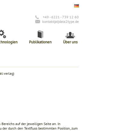
+49 - 6221 - 739 12 60
kontakt(at)data2type.de
chnologien
Publikationen
Über uns
t.verlag)
 Bereichs auf der jeweiligen Seite an. In
u der durch den Textfluss bestimmten Position, zum