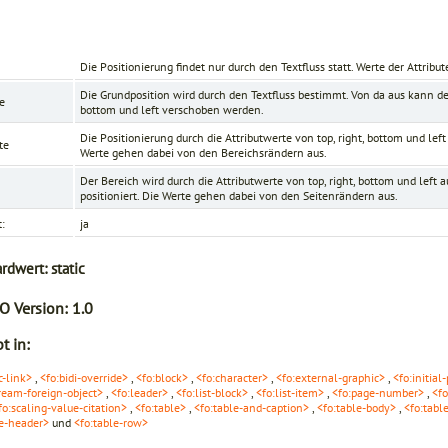
Die Positionierung findet nur durch den Textfluss statt. Werte der Attribu
Die Grundposition wird durch den Textfluss bestimmt. Von da aus kann d
ve
bottom
und
left
verschoben werden.
Die Positionierung durch die Attributwerte von
top
,
right
,
bottom
und
left
te
Werte gehen dabei von den Bereichsrändern aus.
Der Bereich wird durch die Attributwerte von
top
,
right
,
bottom
und
left
au
positioniert. Die Werte gehen dabei von den Seitenrändern aus.
t:
ja
ardwert:
static
O Version:
1.0
t in:
c-link>
,
<fo:bidi-override>
,
<fo:block>
,
<fo:character>
,
<fo:external-graphic>
,
<fo:initial
tream-foreign-object>
,
<fo:leader>
,
<fo:list-block>
,
<fo:list-item>
,
<fo:page-number>
,
<f
fo:scaling-value-citation>
,
<fo:table>
,
<fo:table-and-caption>
,
<fo:table-body>
,
<fo:tabl
le-header>
und
<fo:table-row>