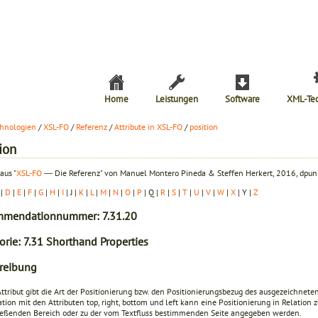
Home
Leistungen
Software
XML-Te
hnologien
/
XSL-FO
/
Referenz
/
Attribute in XSL-FO
/
position
ion
aus "
XSL-FO
― Die Referenz" von Manuel Montero Pineda & Steffen Herkert, 2016, dpunk
|
D
|
E
|
F
|
G
|
H
|
I
| J |
K
|
L
|
M
|
N
|
O
|
P
| Q |
R
|
S
|
T
|
U
|
V
|
W
|
X
| Y |
Z
mendationnummer: 7.31.20
orie: 7.31 Shorthand Properties
reibung
ttribut gibt die Art der Positionierung bzw. den Positionierungsbezug des ausgezeichneten
tion mit den Attributen
top
,
right
,
bottom
und
left
kann eine Positionierung in Relation z
eßenden Bereich oder zu der vom Textfluss bestimmenden Seite angegeben werden.