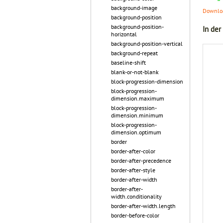
background-image
Downloa
background-position
background-position-
In der
horizontal
background-position-vertical
background-repeat
baseline-shift
blank-or-not-blank
block-progression-dimension
block-progression-
dimension.maximum
block-progression-
dimension.minimum
block-progression-
dimension.optimum
border
border-after-color
border-after-precedence
border-after-style
border-after-width
border-after-
width.conditionality
border-after-width.length
border-before-color