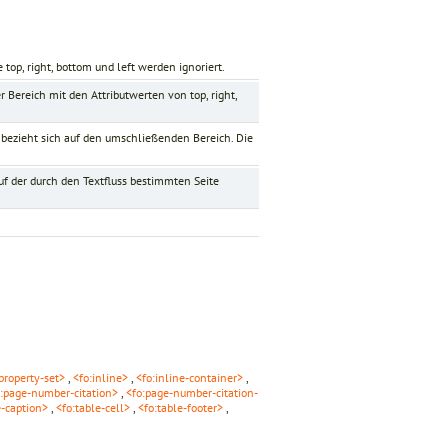
te
top
,
right
,
bottom
und
left
werden ignoriert.
er Bereich mit den Attributwerten von
top
,
right
,
bezieht sich auf den umschließenden Bereich. Die
f der durch den Textfluss bestimmten Seite
-property-set>
,
<fo:inline>
,
<fo:inline-container>
,
o:page-number-citation>
,
<fo:page-number-citation-
e-caption>
,
<fo:table-cell>
,
<fo:table-footer>
,