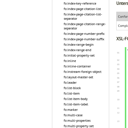
Unters
fo:index-key-reference
fo:index-page-citation-list
fo:index-page-citation-list-
Confor
separator
fo:index-page-citation-range-
Compl
separator
fo:index-page-number-prefix
XSL-FO
fo:index-page-number-suffix
fo:index-range-begin
fo:index-range-end
fo:initial-property-set
fo:inline
fo:inline-container
fo:instream-foreign-object
fo:layout-master-set
fo:leader
fo:list-block
fo:list-item
fo:list-item-body
fo:list-item-label
fo:marker
fo:multi-case
fo:multi-properties
fo:multi-property-set