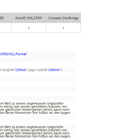
XEP
Altsoft XML2PDF
Compart DocBridge
J
J
/1999/XSL/Format"
e-height
=
"150mm"
page-width
=
"148mm"
>
inem Bett zu einem ungeheueren Ungeziefer
ein wenig hob, seinen gewölbten, braunen, von
zum gänzlichen Niedergleiten bereit, kaum noch
nen Beine flimmerten ihm hilflos vor den Augen.
inem Bett zu einem ungeheueren Ungeziefer
ein wenig hob, seinen gewölbten, braunen, von
zum gänzlichen Niedergleiten bereit, kaum noch
nen Beine flimmerten ihm hilflos vor den Augen.