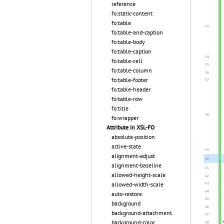
reference
fo:static-content
fo:table
fo:table-and-caption
fo:table-body
fo:table-caption
fo:table-cell
fo:table-column
fo:table-footer
fo:table-header
fo:table-row
fo:title
fo:wrapper
Attribute in XSL-FO
absolute-position
active-state
alignment-adjust
alignment-baseline
allowed-height-scale
allowed-width-scale
auto-restore
background
background-attachment
background-color