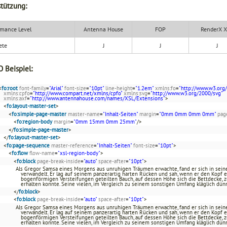
tützung:
mance Level
Antenna House
FOP
RenderX 
ete
J
J
J
 Beispiel:
<
fo:root
font-family
=
"Arial"
font-size
=
"10pt"
line-height
=
"1.2em"
xmlns:fo
=
"http://www.w3.org
xmlns:cpfo
=
"http://www.compart.net/xmlns/cpfo"
xmlns:svg
=
"http://www.w3.org/2000/svg"
xmlns:axf
=
"http://www.antennahouse.com/names/XSL/Extensions"
>
<
fo:layout-master-set
>
<
fo:simple-page-master
master-name
=
"Inhalt-Seiten"
margin
=
"0mm 0mm 0mm 0mm"
pag
<
fo:region-body
margin
=
"0mm 15mm 0mm 25mm"
/>
</
fo:simple-page-master
>
</
fo:layout-master-set
>
<
fo:page-sequence
master-reference
=
"Inhalt-Seiten"
font-size
=
"10pt"
>
<
fo:flow
flow-name
=
"xsl-region-body"
>
<
fo:block
page-break-inside
=
"auto"
space-after
=
"10pt"
>
Als Gregor Samsa eines Morgens aus unruhigen Träumen erwachte, fand er sich in se
verwandelt. Er lag auf seinem panzerartig harten Rücken und sah, wenn er den Kopf 
bogenförmigen Versteifungen geteilten Bauch, auf dessen Höhe sich die Bettdecke, 
erhalten konnte. Seine vielen, im Vergleich zu seinem sonstigen Umfang kläglich dün
</
fo:block
>
<
fo:block
page-break-inside
=
"auto"
space-after
=
"10pt"
>
Als Gregor Samsa eines Morgens aus unruhigen Träumen erwachte, fand er sich in se
verwandelt. Er lag auf seinem panzerartig harten Rücken und sah, wenn er den Kopf 
bogenförmigen Versteifungen geteilten Bauch, auf dessen Höhe sich die Bettdecke, 
erhalten konnte. Seine vielen, im Vergleich zu seinem sonstigen Umfang kläglich dün