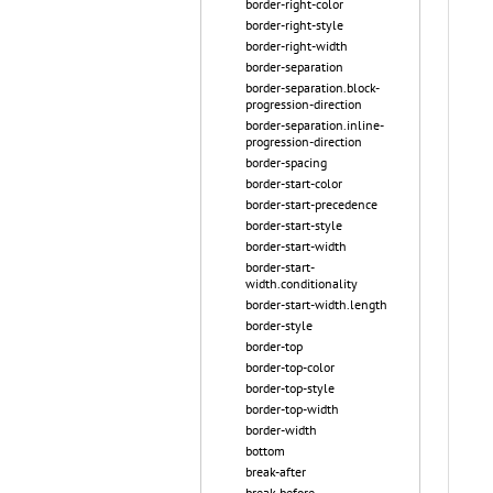
border-right-color
border-right-style
border-right-width
border-separation
border-separation.block-
progression-direction
border-separation.inline-
progression-direction
border-spacing
border-start-color
border-start-precedence
border-start-style
border-start-width
border-start-
width.conditionality
border-start-width.length
border-style
border-top
border-top-color
border-top-style
border-top-width
border-width
bottom
break-after
break-before