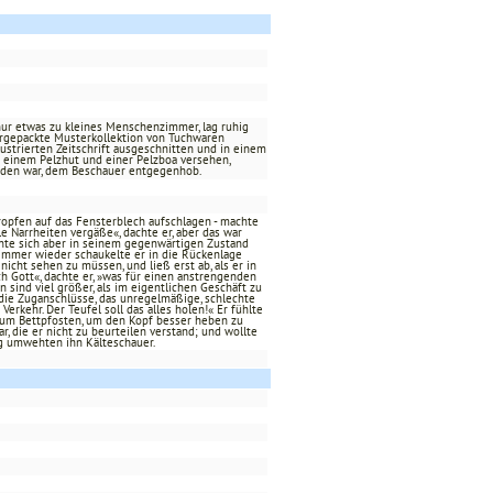
, nur etwas zu kleines Menschenzimmer, lag ruhig
rgepackte Musterkollektion von Tuchwaren
llustrierten Zeitschrift ausgeschnitten und in einem
it einem Pelzhut und einer Pelzboa versehen,
nden war, dem Beschauer entgegenhob.
ropfen auf das Fensterblech aufschlagen - machte
e Narrheiten vergäße«, dachte er, aber das war
onnte sich aber in seinem gegenwärtigen Zustand
, immer wieder schaukelte er in die Rückenlage
icht sehen zu müssen, und ließ erst ab, als er in
h Gott«, dachte er, »was für einen anstrengenden
n sind viel größer, als im eigentlichen Geschäft zu
die Zuganschlüsse, das unregelmäßige, schlechte
rkehr. Der Teufel soll das alles holen!« Er fühlte
zum Bettpfosten, um den Kopf besser heben zu
, die er nicht zu beurteilen verstand; und wollte
ng umwehten ihn Kälteschauer.