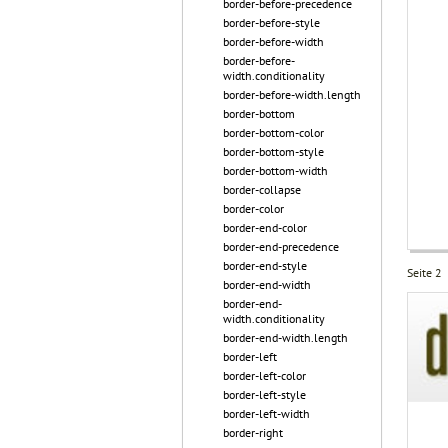
border-before-precedence
border-before-style
border-before-width
border-before-
width.conditionality
border-before-width.length
border-bottom
border-bottom-color
border-bottom-style
border-bottom-width
border-collapse
border-color
border-end-color
border-end-precedence
border-end-style
Seite 2
border-end-width
border-end-
width.conditionality
border-end-width.length
border-left
border-left-color
border-left-style
border-left-width
border-right