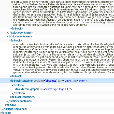
Er glitt wieder in seine frühere Lage zurück. »Dies frühzeitige Aufstehen«, dachte e
seinen Schlaf haben. Andere Reisende leben wie Haremsfrauen. Wenn ich zum Beisp
zurückgehe, um die erlangten Aufträge zu überschreiben, sitzen diese Herren erst
versuchen; ich würde auf der Stelle hinausfliegen. Wer weiß übrigens, ob das nicht
wegen meiner Eltern zurückhielte, ich hätte längst gekündigt, ich wäre vor den C
Grund des Herzens aus gesagt. Vom Pult hätte er fallen müssen! Es ist auch eine so
der Höhe herab mit dem Angestellten zu reden, der überdies wegen der Schwerhör
die Hoffnung ist noch nicht gänzlich aufgegeben; habe ich einmal das Geld beisam
es dürfte noch fünf bis sechs Jahre dauern - , mache ich die Sache unbedingt. Dann
allerdings muß ich aufstehen, denn mein Zug fährt um fünf.«
</
fo:block
>
</
fo:block-container
>
<
fo:block-container
>
<
fo:block
>
Und er sah zur Weckuhr hinüber, die auf dem Kasten tickte. »Himmlischer Vater!«, dach
gingen ruhig vorwärts, es war sogar halb vorüber, es näherte sich schon dreivierte
vom Bett aus, daß er auf vier Uhr richtig eingestellt war; gewiß hatte er auch geläut
möbelerschütternde Läuten ruhig zu verschlafen? Nun, ruhig hatte er ja nicht gesch
sollte er jetzt tun? Der nächste Zug ging um sieben Uhr; um den einzuholen, hätte
Kollektion war noch nicht eingepackt, und er selbst fühlte sich durchaus nicht be
den Zug einholte, ein Donnerwetter des Chefs war nicht zu vermeiden, denn der 
und die Meldung von seiner Versäumnis längst erstattet. Es war eine Kreatur des 
er sich krank meldete? Das wäre aber äußerst peinlich und verdächtig, denn Grego
nicht einmal krank gewesen. Gewiß würde der Chef mit dem Krankenkassenarzt k
Vorwürfe machen und alle Einwände durch den Hinweis auf den Krankenkassenarzt 
gesunde, aber arbeitsscheue Menschen gibt. Und hätte er übrigens in diesem Falle
</
fo:block
>
<
fo:block-container
position
=
"absolute"
left
=
"0mm"
top
=
"0mm"
>
<
fo:block
>
<
fo:external-graphic
src
=
"data2type-logo.TIF"
/>
</
fo:block
>
</
fo:block-container
>
</
fo:block-container
>
</
fo:flow
>
</
fo:page-sequence
>
</
fo:root
>