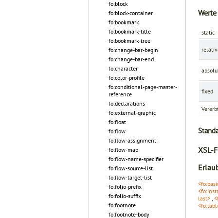
fo:block
Werte
fo:block-container
fo:bookmark
fo:bookmark-title
static
fo:bookmark-tree
relati
fo:change-bar-begin
fo:change-bar-end
fo:character
absolu
fo:color-profile
fo:conditional-page-master-
fixed
reference
fo:declarations
Vererb
fo:external-graphic
fo:float
Stand
fo:flow
fo:flow-assignment
XSL-F
fo:flow-map
fo:flow-name-specifier
Erlaub
fo:flow-source-list
fo:flow-target-list
<fo:basi
fo:folio-prefix
<fo:ins
fo:folio-suffix
last>
,
<
fo:footnote
<fo:tab
fo:footnote-body