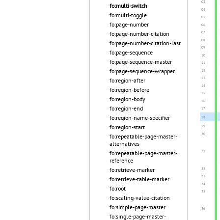
fo:multi-switch
fo:multi-toggle
fo:page-number
fo:page-number-citation
fo:page-number-citation-last
fo:page-sequence
fo:page-sequence-master
fo:page-sequence-wrapper
fo:region-after
fo:region-before
fo:region-body
fo:region-end
fo:region-name-specifier
fo:region-start
fo:repeatable-page-master-
alternatives
fo:repeatable-page-master-
reference
fo:retrieve-marker
fo:retrieve-table-marker
fo:root
fo:scaling-value-citation
fo:simple-page-master
fo:single-page-master-