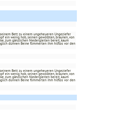
n seinem Bett zu einem ungeheueren Ungeziefer
opf ein wenig hob, seinen gewölbten, braunen, von
ke, zum gänzlichen Niedergleiten bereit, kaum
äglich dünnen Beine flimmerten ihm hilflos vor den
n seinem Bett zu einem ungeheueren Ungeziefer
opf ein wenig hob, seinen gewölbten, braunen, von
ke, zum gänzlichen Niedergleiten bereit, kaum
äglich dünnen Beine flimmerten ihm hilflos vor den