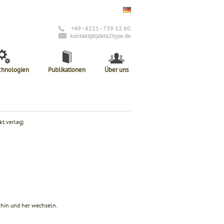
+49 - 6221 - 739 12 60
kontakt(at)data2type.de
chnologien
Publikationen
Über uns
t.verlag)
hin und her wechseln.