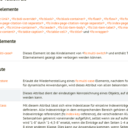
nelemente
c-link>
,
<fo:bidi-override>
,
<fo:block>
,
<fo:block-container>
,
<fo:float>
,
<fo:flow>
,
<fo:fo
x-page-citation-list-separator>
,
<fo:index-page-citation-range-separator>
,
<fo:index-pag
ne>
,
<fo:inline-container>
,
<fo:leader>
,
<fo:list-item-body>
,
<fo:list-item-label>
,
<fo:ma
ic-content>
,
<fo:table-caption>
,
<fo:table-cell>
,
<fo:title>
und
<fo:wrapper>
lemente
lti-case>
Dieses Element ist das Kindelement von <
fo:multi-switch
> und enthält 
Elternelement gezeigt oder verborgen werden können.
ute
estore
Erlaubt die Wiederherstellung eines
fo:multi-case
-Elements, nachdem fo:
für dynamische Anwendungen, wird dieses Attribut von allen bekannten 
Dieses Attribut dient der eindeutigen Kennzeichnung eines Objekts, auf
werden kann.
class
Mit diesem Attribut lässt sich eine Indexklasse für einzelne Indexeinträg
definieren. Alle Indexeinträge in dem entsprechenden Bereich gehören d
Indexeinträge referenziert (fo:
index-key
-reference), die verschiedenen 
Seitenzahlen getrennt voneinander aufgeführt, selbst wenn sie auf aufe
wird "1-8" durch "1-4,5-8" ersetzt, wenn die Einträge auf den Seiten 1-4
8 einer anderen Klasse. Dies kann zur Anwendung kommen, wenn Seiten 