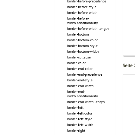
border-before-precedence
border-before-style
border-before-width
border-before-
width.conditionality
border-before-width.length
border-bottom
border-bottom-color
border-bottom-style
border-bottom-width
border-collapse
border-color
Seite 
border-end-color
border-end-precedence
border-end-style
border-end-width
border-end-
width.conditionality
border-end-width.length
border-left
border-left-color
border-left-style
border-left-width
border-right