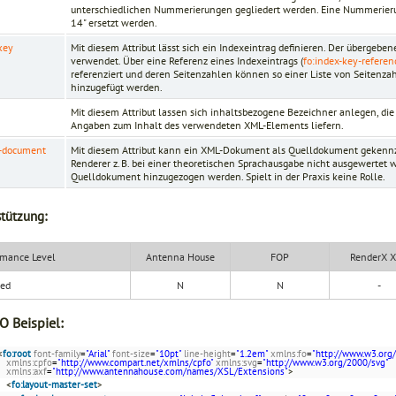
unterschiedlichen Nummerierungen gegliedert werden. Eine Nummerierun
14" ersetzt werden.
key
Mit diesem Attribut lässt sich ein Indexeintrag definieren. Der übergebe
verwendet. Über eine Referenz eines Indexeintrags (
fo:index-key-referen
referenziert und deren Seitenzahlen können so einer Liste von Seitenzah
hinzugefügt werden.
Mit diesem Attribut lassen sich inhaltsbezogene Bezeichner anlegen, die
Angaben zum Inhalt des verwendeten XML-Elements liefern.
e-document
Mit diesem Attribut kann ein XML-Dokument als Quelldokument gekenn
Renderer z. B. bei einer theoretischen Sprachausgabe nicht ausgewertet
Quelldokument hinzugezogen werden. Spielt in der Praxis keine Rolle.
tützung:
mance Level
Antenna House
FOP
RenderX 
ded
N
N
-
O Beispiel:
<
fo:root
font-family
=
"Arial"
font-size
=
"10pt"
line-height
=
"1.2em"
xmlns:fo
=
"http://www.w3.org
xmlns:cpfo
=
"http://www.compart.net/xmlns/cpfo"
xmlns:svg
=
"http://www.w3.org/2000/svg"
xmlns:axf
=
"http://www.antennahouse.com/names/XSL/Extensions"
>
<
fo:layout-master-set
>