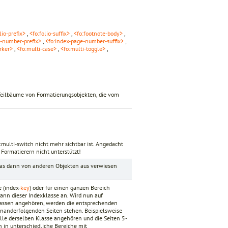
lio-prefix>
,
<fo:folio-suffix>
,
<fo:footnote-body>
,
e-number-prefix>
,
<fo:index-page-number-suffix>
,
rker>
,
<fo:multi-case>
,
<fo:multi-toggle>
,
Teilbäume von Formatierungsobjekten, die vom
multi-switch nicht mehr sichtbar ist. Angedacht
Formatierern nicht unterstützt!
 das dann von anderen Objekten aus verwiesen
e (index-
key
) oder für einen ganzen Bereich
ann dieser Indexklasse an. Wird nun auf
Klassen angehören, werden die entsprechenden
inanderfolgenden Seiten stehen. Beispielsweise
 alle derselben Klasse angehören und die Seiten 5-
in unterschiedliche Bereiche mit