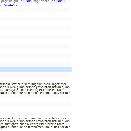
"
page-height
=
"150mm"
page-width
=
"148mm"
>
or
=
"white"
/>
n seinem Bett zu einem ungeheueren Ungeziefer
opf ein wenig hob, seinen gewölbten, braunen, von
ke, zum gänzlichen Niedergleiten bereit, kaum
äglich dünnen Beine flimmerten ihm hilflos vor den
n seinem Bett zu einem ungeheueren Ungeziefer
opf ein wenig hob, seinen gewölbten, braunen, von
ke, zum gänzlichen Niedergleiten bereit, kaum
äglich dünnen Beine flimmerten ihm hilflos vor den