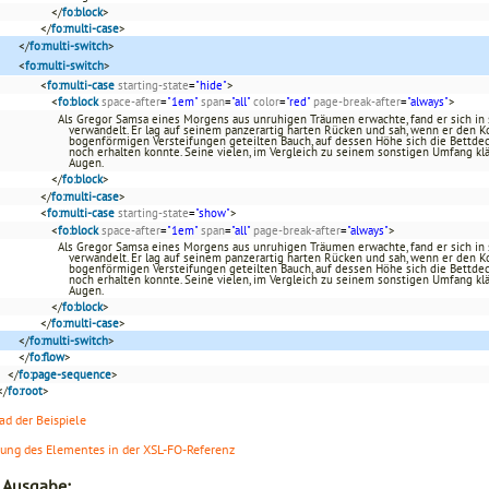
</
fo:block
>
</
fo:multi-case
>
</
fo:multi-switch
>
<
fo:multi-switch
>
<
fo:multi-case
starting-state
=
"hide"
>
<
fo:block
space-after
=
"1em"
span
=
"all"
color
=
"red"
page-break-after
=
"always"
>
Als Gregor Samsa eines Morgens aus unruhigen Träumen erwachte, fand er sich i
verwandelt. Er lag auf seinem panzerartig harten Rücken und sah, wenn er den K
bogenförmigen Versteifungen geteilten Bauch, auf dessen Höhe sich die Bettdec
noch erhalten konnte. Seine vielen, im Vergleich zu seinem sonstigen Umfang kl
Augen.
</
fo:block
>
</
fo:multi-case
>
<
fo:multi-case
starting-state
=
"show"
>
<
fo:block
space-after
=
"1em"
span
=
"all"
page-break-after
=
"always"
>
Als Gregor Samsa eines Morgens aus unruhigen Träumen erwachte, fand er sich i
verwandelt. Er lag auf seinem panzerartig harten Rücken und sah, wenn er den K
bogenförmigen Versteifungen geteilten Bauch, auf dessen Höhe sich die Bettdec
noch erhalten konnte. Seine vielen, im Vergleich zu seinem sonstigen Umfang kl
Augen.
</
fo:block
>
</
fo:multi-case
>
</
fo:multi-switch
>
</
fo:flow
>
</
fo:page-sequence
>
</
fo:root
>
d der Beispiele
lung des Elementes in der XSL-FO-Referenz
r Ausgabe: