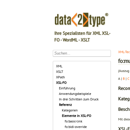
Ihre Spezialisten für XML XSL-
FO - WordML - XSLT
XML-Tec
fo:mu
XML
(Auszug 
XSLT
XPath
A |
B
|
C
XSL-FO
Recom
Einführung
Anwendungsbeispiele
Kateg
In drei Schritten zum Druck
Referenz
Besch
Kategorien
Elemente in XSL-FO
Mit die
fo:basic-link
fo:bidi-override
XSL-F