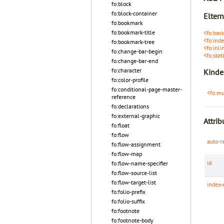
fo:block
fo:block-container
Elter
fo:bookmark
fo:bookmark-title
<fo:basi
<fo:inde
fo:bookmark-tree
<fo:inli
fo:change-bar-begin
<fo:stat
fo:change-bar-end
fo:character
Kinde
fo:color-profile
fo:conditional-page-master-
<fo:mu
reference
fo:declarations
fo:external-graphic
Attrib
fo:float
fo:flow
auto-r
fo:flow-assignment
fo:flow-map
id
fo:flow-name-specifier
fo:flow-source-list
fo:flow-target-list
index-
fo:folio-prefix
fo:folio-suffix
fo:footnote
fo:footnote-body