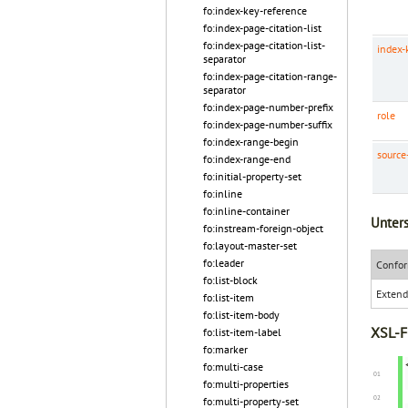
fo:index-key-reference
fo:index-page-citation-list
fo:index-page-citation-list-
index-
separator
fo:index-page-citation-range-
separator
fo:index-page-number-prefix
role
fo:index-page-number-suffix
fo:index-range-begin
sourc
fo:index-range-end
fo:initial-property-set
fo:inline
fo:inline-container
Unters
fo:instream-foreign-object
fo:layout-master-set
fo:leader
Confor
fo:list-block
Exten
fo:list-item
fo:list-item-body
XSL-F
fo:list-item-label
fo:marker
fo:multi-case
fo:multi-properties
fo:multi-property-set