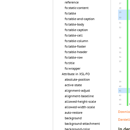
reference
fo:static-content
fo:table
fo:table-and-caption
fo:table-body
fo:table-caption
fo:table-cell
fo:table-column
fo:table-footer
fo:table-header
fo:table-row
fo:title
fo:wrapper
Attribute in XSL-FO
absolute-position
active-state
alignment-adjust
alignment-baseline
allowed-height-scale
allowed-width-scale
Downloa
auto-restore
background
Darstel
background-attachment
In de
background-color