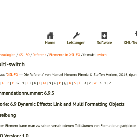
Home
Leistungen
Software
XML-Te
hnologien
/
XSL-FO
/
Referenz
/
Elemente in XSL-FO
/ fo:multi-
switch
lti-switch
aus "
XSL-FO
― Die Referenz" von Manuel Montero Pineda & Steffen Herkert, 2016, dpunk
|
D
|
E
|
F
| G | H |
I
| J | K |
L
|
M
| N | O |
P
| Q |
R
|
S
|
T
| U | V |
W
| X | Y | Z
mendationnummer: 6.9.3
orie: 6.9 Dynamic Effects: Link and Multi Formatting Objects
reibung
sem Element kann man zwischen verschiedenen Teilbäumen von Formatierungsobjekten 
O Version:
1.0