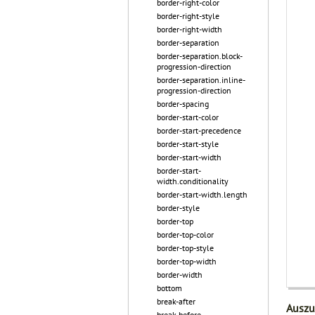
border-right-color
border-right-style
border-right-width
border-separation
border-separation.block-
progression-direction
border-separation.inline-
progression-direction
border-spacing
border-start-color
border-start-precedence
border-start-style
border-start-width
border-start-
width.conditionality
border-start-width.length
border-style
border-top
border-top-color
border-top-style
border-top-width
border-width
bottom
break-after
Auszu
break-before