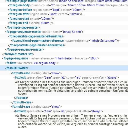
<
fo:simple-page-master
master-name
=
"Inhalt-Seiten.kopf"
margin
=
"0mm 0mm 0mm 0mm
<
fo:region-body
column-count
=
"2"
margin
=
"10mm 15mm 10mm 25mm"
background-col
<
fo:region-before
region-name
=
"kopf"
extent
=
"10mm"
/>
<
fo:region-after
region-name
=
"kopf"
extent
=
"10mm"
/>
<
fo:region-start
extent
=
"10mm"
/>
<
fo:region-end
extent
=
"10mm"
/>
</
fo:simple-page-master
>
<
fo:page-sequence-master
master-name
=
"Inhalt-Seiten"
>
<
fo:repeatable-page-master-alternatives
>
<
fo:conditional-page-master-reference
master-reference
=
"Inhalt-Seiten.kopf"
/>
</
fo:repeatable-page-master-alternatives
>
</
fo:page-sequence-master
>
</
fo:layout-master-set
>
<
fo:page-sequence
master-reference
=
"Inhalt-Seiten"
font-size
=
"10pt"
>
<
fo:flow
flow-name
=
"xsl-region-body"
>
<
fo:multi-switch
>
<
fo:multi-case
starting-state
=
"show"
>
<
fo:block
space-after
=
"1em"
span
=
"all"
color
=
"red"
page-break-after
=
"always"
>
Als Gregor Samsa eines Morgens aus unruhigen Träumen erwachte, fand er sich i
verwandelt. Er lag auf seinem panzerartig harten Rücken und sah, wenn er den K
bogenförmigen Versteifungen geteilten Bauch, auf dessen Höhe sich die Bettdec
noch erhalten konnte. Seine vielen, im Vergleich zu seinem sonstigen Umfang kl
Augen.
</
fo:block
>
</
fo:multi-case
>
<
fo:multi-case
starting-state
=
"show"
>
<
fo:block
space-after
=
"1em"
span
=
"all"
page-break-after
=
"always"
>
Als Gregor Samsa eines Morgens aus unruhigen Träumen erwachte, fand er sich i
verwandelt. Er lag auf seinem panzerartig harten Rücken und sah, wenn er den K
bogenförmigen Versteifungen geteilten Bauch, auf dessen Höhe sich die Bettdec
noch erhalten konnte. Seine vielen, im Vergleich zu seinem sonstigen Umfang kl
Augen.