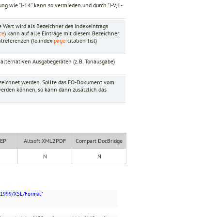
g wie "I-14" kann so vermieden und durch "I-V,1-
ne Wert wird als Bezeichner des Indexeintrags
ce
) kann auf alle Einträge mit diesem Bezeichner
lreferenzen (fo:index-
page
-citation-list)
 alternativen Ausgabegeräten (z. B. Tonausgabe)
zeichnet werden. Sollte das FO-Dokument vom
 werden können, so kann dann zusätzlich das
XEP
Altsoft XML2PDF
Compart DocBridge
N
N
/1999/XSL/Format"