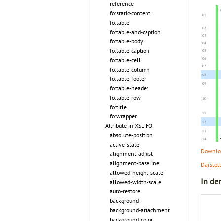
reference
fo:static-content
fo:table
fo:table-and-caption
fo:table-body
fo:table-caption
fo:table-cell
fo:table-column
fo:table-footer
fo:table-header
fo:table-row
fo:title
fo:wrapper
Attribute in XSL-FO
absolute-position
active-state
Downloa
alignment-adjust
alignment-baseline
Darstel
allowed-height-scale
In de
allowed-width-scale
auto-restore
background
background-attachment
background-color