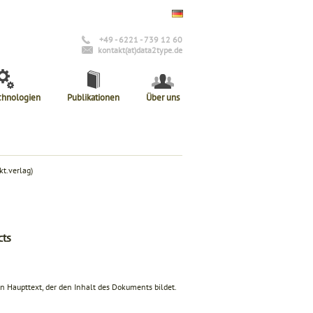
+49 - 6221 - 739 12 60
kontakt(at)data2type.de
chnologien
Publikationen
Über uns
t.verlag)
cts
n Haupttext, der den Inhalt des Dokuments bildet.