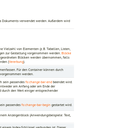
ines Dokuments verwendet werden. Außerdem wird
e Vielzahl von Elementen (z. B. Tabellen, Listen,
lungen zur Gestaltung vorgenommen werden.
Blöcke
ergeordneten Blöcken werden übernommen, falls
rden (
Vererbung
).
mmenfassen. Für den Container können durch
nt vorgenommen werden.
rch sein passendes
fo:change-bar-end
beendet wird.
 entweder am Anfang oder am Ende der
d durch den Wert einiger entsprechender
 sein passendes
fo:change-bar-begin
gestartet wird.
 einem Anzeigenblock (Anwendungsbeispiele: Text,
it einem Index-Schlüssel verbunden ist. Dieser