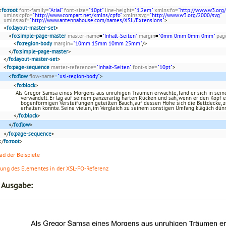
<
fo:root
font-family
=
"Arial"
font-size
=
"10pt"
line-height
=
"1.2em"
xmlns:fo
=
"http://www.w3.org
xmlns:cpfo
=
"http://www.compart.net/xmlns/cpfo"
xmlns:svg
=
"http://www.w3.org/2000/svg"
xmlns:axf
=
"http://www.antennahouse.com/names/XSL/Extensions"
>
<
fo:layout-master-set
>
<
fo:simple-page-master
master-name
=
"Inhalt-Seiten"
margin
=
"0mm 0mm 0mm 0mm"
pag
<
fo:region-body
margin
=
"10mm 15mm 10mm 25mm"
/>
</
fo:simple-page-master
>
</
fo:layout-master-set
>
<
fo:page-sequence
master-reference
=
"Inhalt-Seiten"
font-size
=
"10pt"
>
<
fo:flow
flow-name
=
"xsl-region-body"
>
<
fo:block
>
Als Gregor Samsa eines Morgens aus unruhigen Träumen erwachte, fand er sich in se
verwandelt. Er lag auf seinem panzerartig harten Rücken und sah, wenn er den Kopf 
bogenförmigen Versteifungen geteilten Bauch, auf dessen Höhe sich die Bettdecke, 
erhalten konnte. Seine vielen, im Vergleich zu seinem sonstigen Umfang kläglich dün
</
fo:block
>
</
fo:flow
>
</
fo:page-sequence
>
</
fo:root
>
d der Beispiele
lung des Elementes in der XSL-FO-Referenz
r Ausgabe: