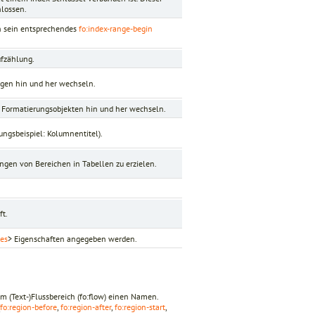
hlossen.
ch sein entsprechendes
fo:index-range-begin
ufzählung.
ngen hin und her wechseln.
Formatierungsobjekten hin und her wechseln.
ngsbeispiel: Kolumnentitel).
gen von Bereichen in Tabellen zu erzielen.
ft.
ies
> Eigenschaften angegeben werden.
em (Text-)Flussbereich (fo:flow) einen Namen.
fo:region-before
,
fo:region-after
,
fo:region-start
,