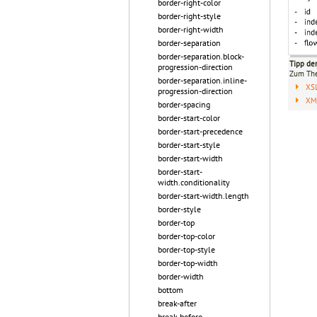
border-right-color
border-right-style
border-right-width
border-separation
border-separation.block-
Tipp de
progression-direction
Zum T
border-separation.inline-
XS
progression-direction
XML
border-spacing
border-start-color
border-start-precedence
border-start-style
border-start-width
border-start-
width.conditionality
border-start-width.length
border-style
border-top
border-top-color
border-top-style
border-top-width
border-width
bottom
break-after
break-before