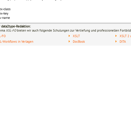
r data2type-Redaktion:
hema
XSL-FO
bieten wir auch folgende Schulungen zur Vertiefung und professionellen Fortbild
L-FO
XSLT
XSLT 2 
-Workflows in Verlagen
DocBook
DITA