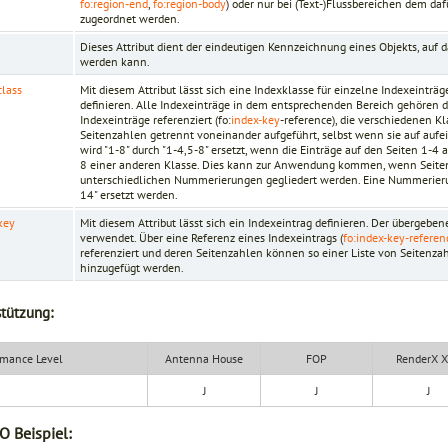
fo:region-end
,
fo:region-body
) oder nur bei (Text-)Flussbereichen dem da
zugeordnet werden.
Dieses Attribut dient der eindeutigen Kennzeichnung eines Objekts, auf
werden kann.
class
Mit diesem Attribut lässt sich eine Indexklasse für einzelne Indexeinträg
definieren. Alle Indexeinträge in dem entsprechenden Bereich gehören d
Indexeinträge referenziert (fo:
index-key
-reference), die verschiedenen 
Seitenzahlen getrennt voneinander aufgeführt, selbst wenn sie auf aufe
wird "1-8" durch "1-4,5-8" ersetzt, wenn die Einträge auf den Seiten 1-4
8 einer anderen Klasse. Dies kann zur Anwendung kommen, wenn Seiten 
unterschiedlichen Nummerierungen gegliedert werden. Eine Nummerierun
14" ersetzt werden.
key
Mit diesem Attribut lässt sich ein Indexeintrag definieren. Der übergebe
verwendet. Über eine Referenz eines Indexeintrags (
fo:index-key-referen
referenziert und deren Seitenzahlen können so einer Liste von Seitenzah
hinzugefügt werden.
tützung:
mance Level
Antenna House
FOP
RenderX 
J
J
J
O Beispiel: