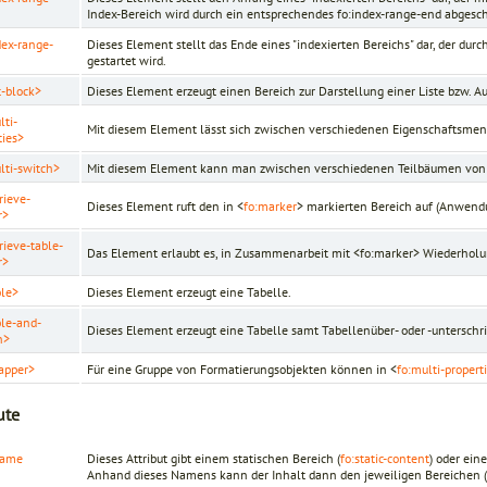
Index-Bereich wird durch ein entsprechendes fo:index-­range-end abgesc
dex-range-
Dieses Element stellt das Ende eines "indexierten Bereichs" dar, der dur
gestartet wird.
t-block>
Dieses Element erzeugt einen Bereich zur Darstellung einer Liste bzw. A
lti-
Mit diesem Element lässt sich zwischen verschiedenen Eigenschaftsme
ties>
lti-switch>
Mit diesem Element kann man zwischen verschiedenen Teilbäumen von 
rieve-
Dieses Element ruft den in <
fo:marker
> markierten Bereich auf (Anwendu
r>
rieve-table-
Das Element erlaubt es, in Zusammenarbeit mit <fo:marker> Wiederholun
r>
ble>
Dieses Element erzeugt eine Tabelle.
ble-and-
Dieses Element erzeugt eine Tabelle samt Tabellenüber- oder -unterschri
n>
apper>
Für eine Gruppe von Formatierungsobjekten können in <
fo:multi-propert
ute
name
Dieses Attribut gibt einem statischen Bereich (
fo:static-
content
) oder ein
Anhand dieses Namens kann der Inhalt dann den jeweiligen Bereichen (