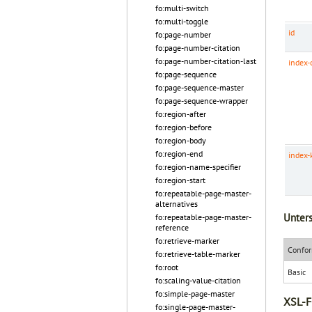
fo:multi-switch
fo:multi-toggle
id
fo:page-number
fo:page-number-citation
fo:page-number-citation-last
index-
fo:page-sequence
fo:page-sequence-master
fo:page-sequence-wrapper
fo:region-after
fo:region-before
fo:region-body
fo:region-end
index-
fo:region-name-specifier
fo:region-start
fo:repeatable-page-master-
alternatives
Unters
fo:repeatable-page-master-
reference
fo:retrieve-marker
Confor
fo:retrieve-table-marker
fo:root
Basic
fo:scaling-value-citation
fo:simple-page-master
XSL-F
fo:single-page-master-