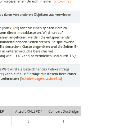
für vorgesehenen Bereich in einer
fo:flow-map
 das dann von anderen Objekten aus verwiesen
e (index-
key
) oder für einen ganzen Bereich
ann dieser Indexklasse an. Wird nun auf
Klassen angehören, werden die entsprechenden
inanderfolgenden Seiten stehen. Beispielsweise
 alle derselben Klasse angehören und die Seiten 5-
in unterschiedliche Bereiche mit
g wie "I-14" kann so vermieden und durch "I-V,1-
ne Wert wird als Bezeichner des Indexeintrags
ce
) kann auf alle Einträge mit diesem Bezeichner
lreferenzen (
fo:index-page-citation-list
)
XEP
Altsoft XML2PDF
Compart DocBridge
J
J