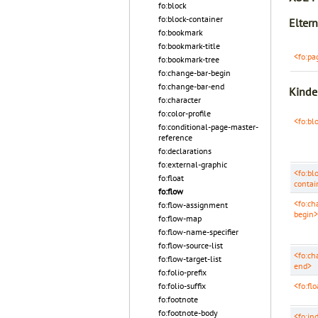
fo:block
fo:block-container
Elter
fo:bookmark
fo:bookmark-title
<fo:pa
fo:bookmark-tree
fo:change-bar-begin
fo:change-bar-end
Kinde
fo:character
fo:color-profile
<fo:bl
fo:conditional-page-master-
reference
fo:declarations
fo:external-graphic
<fo:bl
fo:float
contai
fo:flow
<fo:ch
fo:flow-assignment
begin>
fo:flow-map
fo:flow-name-specifier
fo:flow-source-list
<fo:ch
fo:flow-target-list
end>
fo:folio-prefix
<fo:flo
fo:folio-suffix
fo:footnote
fo:footnote-body
<fo:in