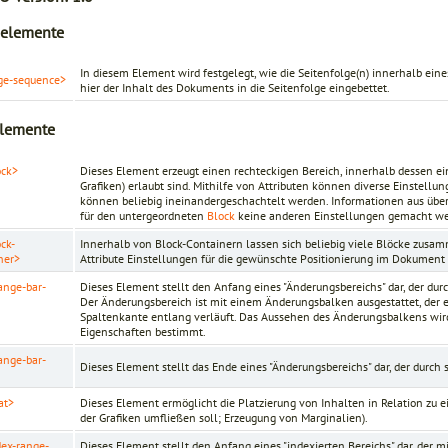
nelemente
In diesem Element wird festgelegt, wie die Seitenfolge(n) innerhalb e
ge-sequence>
hier der Inhalt des Dokuments in die Seitenfolge eingebettet.
lemente
ock>
Dieses Element erzeugt einen rechteckigen Bereich, innerhalb dessen ein
Grafiken) erlaubt sind. Mithilfe von Attributen können diverse Einstel
können beliebig ineinandergeschachtelt werden. Informationen aus üb
für den untergeordneten
Block
keine anderen Einstellungen gemacht we
ock-
Innerhalb von Block-Containern lassen sich beliebig viele Blöcke zusa
ner>
Attribute Einstellungen für die gewünschte Positionierung im Dokume
ange-bar-
Dieses Element stellt den Anfang eines "Änderungsbereichs" dar, der du
Der Änderungsbereich ist mit einem Änderungsbalken ausgestattet, der
Spaltenkante entlang verläuft. Das Aussehen des Änderungsbalkens wir
Eigenschaften bestimmt.
ange-bar-
Dieses Element stellt das Ende eines "Änderungsbereichs" dar, der durch
at>
Dieses Element ermöglicht die Platzierung von Inhalten in Relation zu
der Grafiken umfließen soll; Erzeugung von Marginalien).
dex-range-
Dieses Element stellt den Anfang eines "indexierten Bereichs" dar, der m