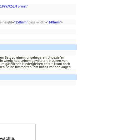
/1999/XSL/Format"
e-height
=
"150mm"
page-width
=
"148mm"
>
inem Bett zu einem ungeheueren Ungeziefer
ein wenig hob, seinen gewölbten, braunen, von
zum gänzlichen Niedergleiten bereit, kaum noch
nen Beine flimmerten ihm hilflos vor den Augen.