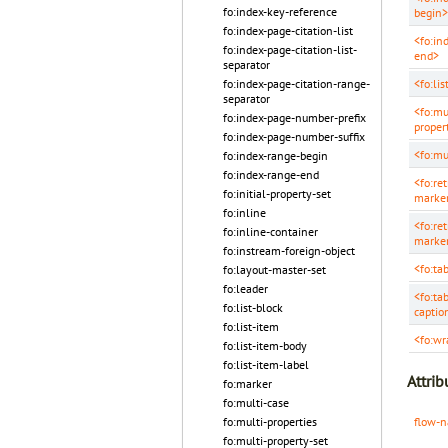
fo:index-key-reference
begin>
fo:index-page-citation-list
<fo:in
fo:index-page-citation-list-
end>
separator
<fo:lis
fo:index-page-citation-range-
separator
<fo:mu
fo:index-page-number-prefix
proper
fo:index-page-number-suffix
<fo:mu
fo:index-range-begin
fo:index-range-end
<fo:ret
fo:initial-property-set
marke
fo:inline
<fo:ret
fo:inline-container
marke
fo:instream-foreign-object
<fo:ta
fo:layout-master-set
fo:leader
<fo:ta
fo:list-block
captio
fo:list-item
<fo:wr
fo:list-item-body
fo:list-item-label
Attrib
fo:marker
fo:multi-case
flow-
fo:multi-properties
fo:multi-property-set