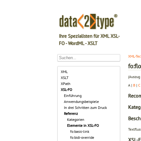
Ihre Spezialisten für XML XSL-
FO - WordML - XSLT
XML-Tec
fo:fl
XML
(Auszug 
XSLT
XPath
A |
B
|
C
XSL-FO
Recom
Einführung
Anwendungsbeispiele
Kateg
In drei Schritten zum Druck
Referenz
Besch
Kategorien
Elemente in XSL-FO
Textflus
fo:basic-link
fo:bidi-override
XSL-F