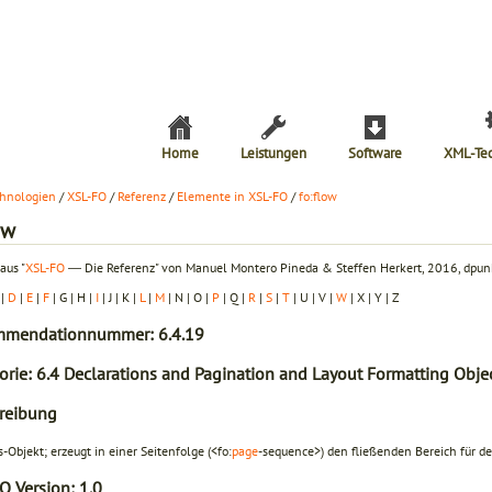
Home
Leistungen
Software
XML-Te
hnologien
/
XSL-FO
/
Referenz
/
Elemente in XSL-FO
/
fo:flow
ow
aus "
XSL-FO
― Die Referenz" von Manuel Montero Pineda & Steffen Herkert, 2016, dpunk
|
D
|
E
|
F
| G | H |
I
| J | K |
L
|
M
| N | O |
P
| Q |
R
|
S
|
T
| U | V |
W
| X | Y | Z
mendationnummer: 6.4.19
orie: 6.4 Declarations and Pagination and Layout Formatting Obje
reibung
s-Objekt; erzeugt in einer Seitenfolge (<fo:
page
-sequence>) den fließenden Bereich für de
O Version:
1.0