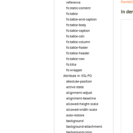
Darstel
reference
fo:static-content
In de
fo:table
fo:table-and-caption
fo:table-body
fo:table-caption
fo:table-cell
fo:table-column
fo:table-footer
fo:table-header
fo:table-row
fo:title
fo:wrapper
Attribute in XSL-FO
absolute-position
active-state
alignment-adjust
alignment-baseline
allowed-height-scale
allowed-width-scale
auto-restore
background
background-attachment
background-color