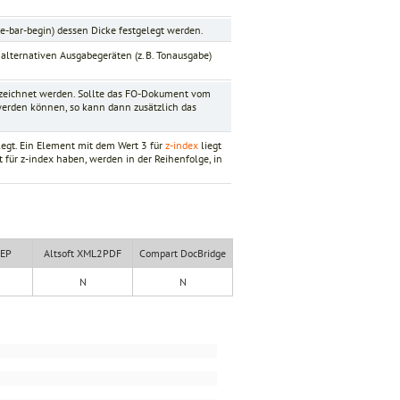
e-bar-begin) dessen Dicke festgelegt werden.
 alternativen Ausgabegeräten (z. B. Tonausgabe)
zeichnet werden. Sollte das FO-Dokument vom
 werden können, so kann dann zusätzlich das
legt. Ein Element mit dem Wert 3 für
z-index
liegt
für z-index haben, werden in der Reihenfolge, in
XEP
Altsoft XML2PDF
Compart DocBridge
N
N