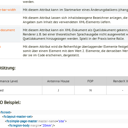
werden.
-bar-width
Mit diesem Attribut kann im Startmarker eines Änderungsbalkens (chang
Mit diesem Attribut lassen sich inhaltsbezogene Bezeichner anlegen, die
Angaben zum Inhalt des verwendeten XML-Elements liefern.
e-document
Mit diesem Attribut kann ein XML-Dokument als Quelldokument gekenn
Renderer z. B. bei einer theoretischen Sprachausgabe nicht ausgewertet
Quelldokument hinzugezogen werden. Spielt in der Praxis keine Rolle.
x
Mit diesem Attribut wird die Reihenfolge überlappender Elemente festge
somit über einem Element mit dem Wert 2. Elemente, die denselben Wert 
der sie im Code erscheinen, dargestellt.
tützung:
mance Level
Antenna House
FOP
RenderX 
ded
J
N
-
O Beispiel:
<
fo:root
>
<
fo:layout-master-set
>
<
fo:simple-page-master
master-name
=
"site"
>
<
fo:region-body
margin
=
"20mm"
/>