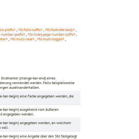
lio-prefix>
,
<fo:folio-suffix>
,
<fo:footnote-body>
,
e-number-prefix>
,
<fo:index-page-number-suffix>
,
rker>
,
<fo:multi-case>
,
<fo:multi-toggle>
,
n Endmarker (change-bar-end) eines
ierung verwendet werden. Falls beispielsweise
rungen auseinanderhalten.
e-bar-begin) eine Farbe angegeben werden, die
ge-bar-begin) ausgehend vom äußeren
and angegeben werden.
nge-bar-begin) angegeben werden, an welchem
 soll.
-bar-begin) eine Angabe über den Stil festgelegt