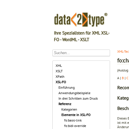
Ihre Spezialisten für XML XSL-
FO - WordML - XSLT
XML-Tec
fo:c
XML
(Auszug 
XSLT
XPath
A |
B
|
C
XSL-FO
Recom
Einführung
Anwendungsbeispiele
Kateg
In drei Schritten zum Druck
Referenz
Besch
Kategorien
Elemente in XSL-FO
Dieses 
fo:basic-link
ist mit
fo:bidi-override
Änderun