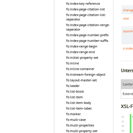
fo:index-key-reference
fo:index-page-citation-list
change
fo:index-page-citation-list-
role
separator
fo:index-page-citation-range-
separator
sourc
fo:index-page-number-prefix
fo:index-page-number-suffix
fo:index-range-begin
z-inde
fo:index-range-end
fo:initial-property-set
fo:inline
fo:inline-container
Unters
fo:instream-foreign-object
fo:layout-master-set
Confor
fo:leader
fo:list-block
Exten
fo:list-item
fo:list-item-body
XSL-F
fo:list-item-label
fo:marker
fo:multi-case
fo:multi-properties
fo:multi-property-set