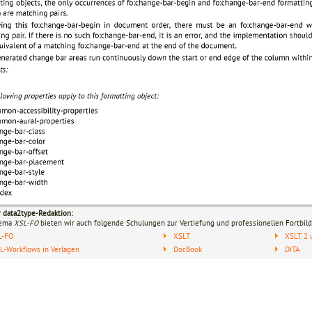
r data2type-Redaktion:
hema
XSL-FO
bieten wir auch folgende Schulungen zur Vertiefung und professionellen Fortbild
L-FO
XSLT
XSLT 2 
-Workflows in Verlagen
DocBook
DITA