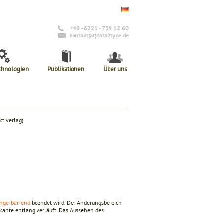
+49 - 6221 - 739 12 60
kontakt(at)data2type.de
chnologien
Publikationen
Über uns
t.verlag)
ange-bar-end
beendet wird. Der Änderungsbereich
kante entlang verläuft. Das Aussehen des