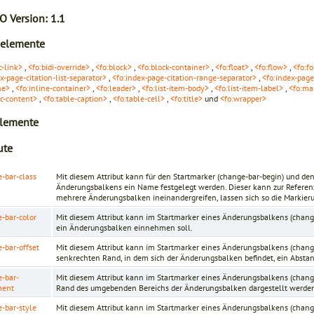
O Version:
1.1
nelemente
c-link>
,
<fo:bidi-override>
,
<fo:block>
,
<fo:block-container>
,
<fo:float>
,
<fo:flow>
,
<fo:fo
x-page-citation-list-separator>
,
<fo:index-page-citation-range-separator>
,
<fo:index-pag
ne>
,
<fo:inline-container>
,
<fo:leader>
,
<fo:list-item-body>
,
<fo:list-item-label>
,
<fo:ma
ic-content>
,
<fo:table-caption>
,
<fo:table-cell>
,
<fo:title>
und
<fo:wrapper>
lemente
ute
-bar-class
Mit diesem Attribut kann für den Startmarker (change-bar-begin) und de
Änderungsbalkens ein Name festgelegt werden. Dieser kann zur Referenz
mehrere Änderungsbalken ineinandergreifen, lassen sich so die Markie
-bar-color
Mit diesem Attribut kann im Startmarker eines Änderungsbalkens (chang
ein Änderungsbalken einnehmen soll.
-bar-offset
Mit diesem Attribut kann im Startmarker eines Änderungsbalkens (chan
senkrechten Rand, in dem sich der Änderungsbalken befindet, ein Abst
-bar-
Mit diesem Attribut kann im Startmarker eines Änderungsbalkens (cha
ment
Rand des umgebenden Bereichs der Änderungsbalken dargestellt werden
-bar-style
Mit diesem Attribut kann im Startmarker eines Änderungsbalkens (change