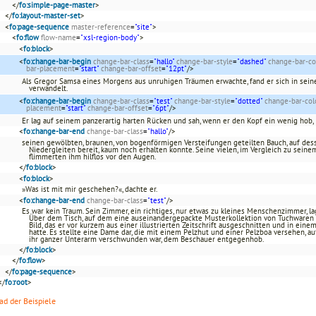
</
fo:simple-page-master
>
</
fo:layout-master-set
>
<
fo:page-sequence
master-reference
=
"site"
>
<
fo:flow
flow-name
=
"xsl-region-body"
>
<
fo:block
>
<
fo:change-bar-begin
change-bar-class
=
"hallo"
change-bar-style
=
"dashed"
change-bar-co
bar-placement
=
"start"
change-bar-offset
=
"12pt"
/>
Als Gregor Samsa eines Morgens aus unruhigen Träumen erwachte, fand er sich in se
verwandelt.
<
fo:change-bar-begin
change-bar-class
=
"test"
change-bar-style
=
"dotted"
change-bar-col
placement
=
"start"
change-bar-offset
=
"6pt"
/>
Er lag auf seinem panzerartig harten Rücken und sah, wenn er den Kopf ein wenig hob,
<
fo:change-bar-end
change-bar-class
=
"hallo"
/>
seinen gewölbten, braunen, von bogenförmigen Versteifungen geteilten Bauch, auf des
Niedergleiten bereit, kaum noch erhalten konnte. Seine vielen, im Vergleich zu sein
flimmerten ihm hilflos vor den Augen.
</
fo:block
>
<
fo:block
>
»Was ist mit mir geschehen?«, dachte er.
<
fo:change-bar-end
change-bar-class
=
"test"
/>
Es war kein Traum. Sein Zimmer, ein richtiges, nur etwas zu kleines Menschenzimmer, 
Über dem Tisch, auf dem eine auseinandergepackte Musterkollektion von Tuchwaren a
Bild, das er vor kurzem aus einer illustrierten Zeitschrift ausgeschnitten und in ei
hatte. Es stellte eine Dame dar, die mit einem Pelzhut und einer Pelzboa versehen, 
ihr ganzer Unterarm verschwunden war, dem Beschauer entgegenhob.
</
fo:block
>
</
fo:flow
>
</
fo:page-sequence
>
</
fo:root
>
d der Beispiele