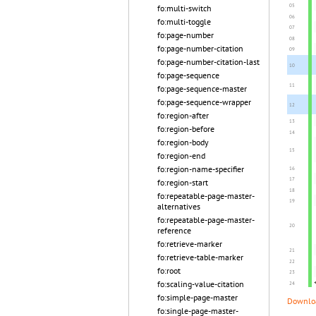
fo:multi-switch
fo:multi-toggle
fo:page-number
fo:page-number-citation
fo:page-number-citation-last
fo:page-sequence
fo:page-sequence-master
fo:page-sequence-wrapper
fo:region-after
fo:region-before
fo:region-body
fo:region-end
fo:region-name-specifier
fo:region-start
fo:repeatable-page-master-
alternatives
fo:repeatable-page-master-
reference
fo:retrieve-marker
fo:retrieve-table-marker
fo:root
fo:scaling-value-citation
fo:simple-page-master
Downloa
fo:single-page-master-