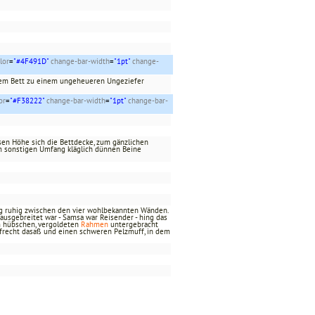
lor
=
"#4F491D"
change-bar-width
=
"1pt"
change-
inem Bett zu einem ungeheueren Ungeziefer
or
=
"#F38222"
change-bar-width
=
"1pt"
change-bar-
sen Höhe sich die Bettdecke, zum gänzlichen
em sonstigen Umfang kläglich dünnen Beine
lag ruhig zwischen den vier wohlbekannten Wänden.
usgebreitet war - Samsa war Reisender - hing das
nem hübschen, vergoldeten
Rahmen
untergebracht
aufrecht dasaß und einen schweren Pelzmuff, in dem