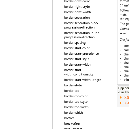
border-right-color
border-right-style
border-right-width
border-separation
border-separation.block-
progression-direction
border-separation.inline-
progression-direction
border-spacing
border-start-color
border-start-precedence
border-start-style
border-start-width
border-start-
width.conditionality
border-start-width.length
border-style
Tipp de
border-top
Zum T
border-top-color
XS
border-top-style
XML
border-top-width
border-width
bottom
break-after
break-before