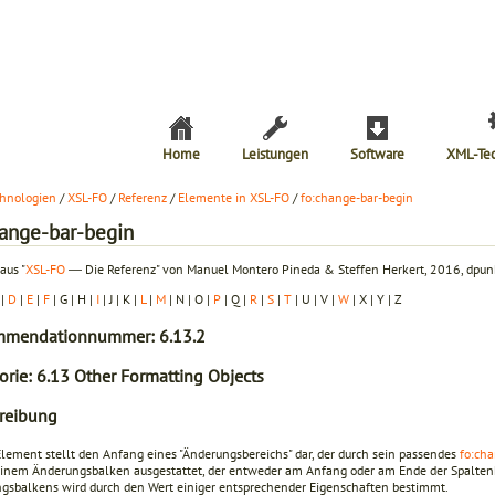
Home
Leistungen
Software
XML-Te
hnologien
/
XSL-FO
/
Referenz
/
Elemente in XSL-FO
/
fo:change-bar-begin
hange-bar-begin
aus "
XSL-FO
― Die Referenz" von Manuel Montero Pineda & Steffen Herkert, 2016, dpunk
|
D
|
E
|
F
| G | H |
I
| J | K |
L
|
M
| N | O |
P
| Q |
R
|
S
|
T
| U | V |
W
| X | Y | Z
mendationnummer: 6.13.2
orie: 6.13 Other Formatting Objects
reibung
Element stellt den Anfang eines "Änderungsbereichs" dar, der durch sein passendes
fo:ch
 einem Änderungsbalken ausgestattet, der entweder am Anfang oder am Ende der Spalten
gsbalkens wird durch den Wert einiger entsprechender Eigenschaften bestimmt.