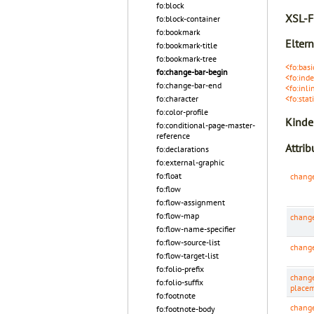
fo:block
XSL-F
fo:block-container
fo:bookmark
Elter
fo:bookmark-title
fo:bookmark-tree
<fo:basi
fo:change-bar-begin
<fo:inde
fo:change-bar-end
<fo:inli
fo:character
<fo:stat
fo:color-profile
Kinde
fo:conditional-page-master-
reference
Attrib
fo:declarations
fo:external-graphic
fo:float
change
fo:flow
fo:flow-assignment
fo:flow-map
change
fo:flow-name-specifier
fo:flow-source-list
change
fo:flow-target-list
fo:folio-prefix
change
fo:folio-suffix
place
fo:footnote
change
fo:footnote-body