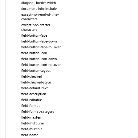
diagonal-border-width
document-info-include
except-non-end-of-line-
characters
except-non-starter-
characters
field-button-face
field-button-face-down
field-button-face-rollover
field-button-icon
field-button-icon-down
field-button-icon-rollover
field-button-layout
field-checked
field-checked-style
field-default-text
field-description
field-editable
field-format
field-format-category
field-maxlen
field-multiline
field-multiple
field-name