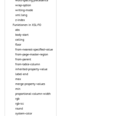
word-spacing.precedence
wrap-option
writing-mode
xml:lang
z-index
Funktionen in XSL-FO
abs
body-start
ceiling
floor
from-nearest-specified-value
from-page-master-region
from-parent
from-table-column
inherited-property-value
label-end
max
merge-property-values
min
proportional-column-width
rgb
rgb-icc
round
system-color