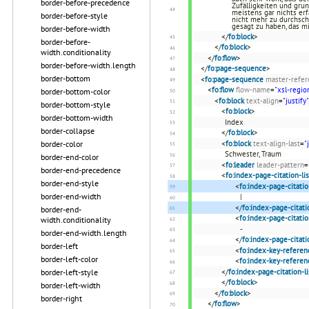
border-before-precedence
Zufälligkeiten und gru
meistens gar nichts erf
border-before-style
nicht mehr zu durchsch
gesagt zu haben, das mi
border-before-width
</
fo:block
>
border-before-
</
fo:block
>
width.conditionality
</
fo:flow
>
border-before-width.length
</
fo:page-sequence
>
border-bottom
<
fo:page-sequence
master-refer
<
fo:flow
flow-name
=
"xsl-regio
border-bottom-color
<
fo:block
text-align
=
"justify"
border-bottom-style
<
fo:block
>
border-bottom-width
Index
border-collapse
</
fo:block
>
border-color
<
fo:block
text-align-last
=
"
Schwester, Traum
border-end-color
<
fo:leader
leader-pattern
=
border-end-precedence
<
fo:index-page-citation-lis
border-end-style
<
fo:index-page-citatio
border-end-width
|
</
fo:index-page-citati
border-end-
<
fo:index-page-citati
width.conditionality
-
border-end-width.length
</
fo:index-page-citat
border-left
<
fo:index-key-referen
border-left-color
<
fo:index-key-referen
border-left-style
</
fo:index-page-citation-li
</
fo:block
>
border-left-width
</
fo:block
>
border-right
</
fo:flow
>