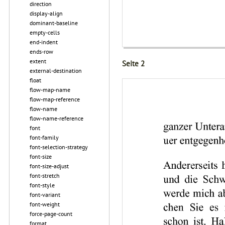
direction
display-align
dominant-baseline
empty-cells
end-indent
ends-row
extent
Seite 2
external-destination
float
flow-map-name
flow-map-reference
flow-name
flow-name-reference
font
font-family
font-selection-strategy
font-size
font-size-adjust
font-stretch
font-style
font-variant
font-weight
force-page-count
format