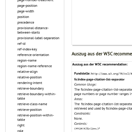
page-position
page-width
position
precedence
provisional-distance-
between-starts
provisional-label-separation
ref-id
ref-index-key
Auszug aus der W3C recomme
reference-orientation
region-name
region-name-reference
relative-align
relative-position
rendering-intent
retrieve-boundary
retrieve-boundary-within-
table
retrieve-class-name
retrieve-position
retrieve-position-within-
table
right
role