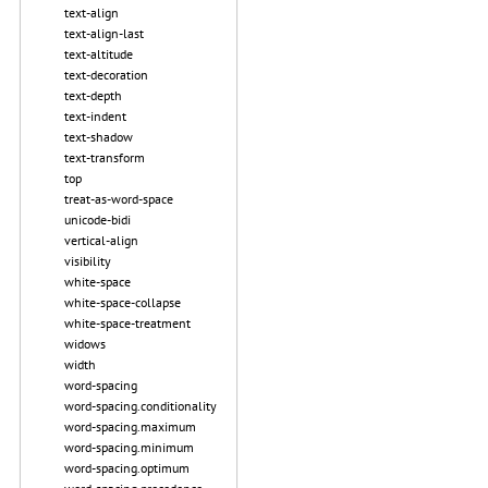
text-align
text-align-last
text-altitude
text-decoration
text-depth
text-indent
text-shadow
text-transform
top
treat-as-word-space
unicode-bidi
vertical-align
visibility
white-space
white-space-collapse
white-space-treatment
widows
width
word-spacing
word-spacing.conditionality
word-spacing.maximum
word-spacing.minimum
word-spacing.optimum