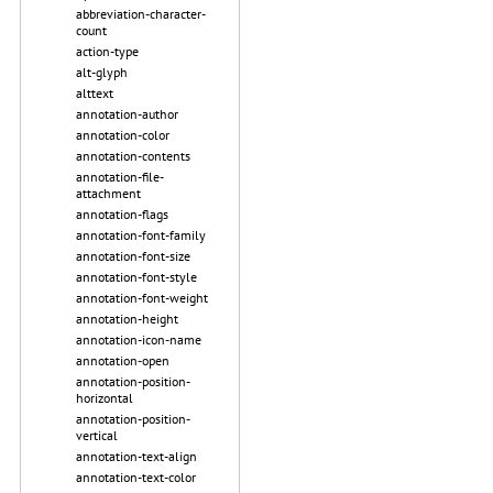
abbreviation-character-
count
action-type
alt-glyph
alttext
annotation-author
annotation-color
annotation-contents
annotation-file-
attachment
annotation-flags
annotation-font-family
annotation-font-size
annotation-font-style
annotation-font-weight
annotation-height
annotation-icon-name
annotation-open
annotation-position-
horizontal
annotation-position-
vertical
annotation-text-align
annotation-text-color