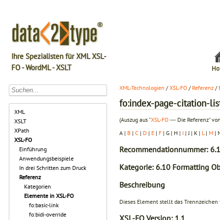
Ihre Spezialisten für XML XSL-
FO - WordML - XSLT
Ho
XML-Technologien
/
XSL-FO
/
Referenz
/
fo:index-page-citation-lis
XML
(Auszug aus "
XSL-FO
― Die Referenz" von
XSLT
XPath
A |
B
|
C
|
D
|
E
|
F
| G | H |
I
| J | K |
L
|
M
| 
XSL-FO
Recommendationnummer: 6.1
Einführung
Anwendungsbeispiele
Kategorie: 6.10 Formatting Ob
In drei Schritten zum Druck
Referenz
Beschreibung
Kategorien
Elemente in XSL-FO
Dieses Element stellt das Trennzeichen f
fo:basic-link
fo:bidi-override
XSL-FO Version:
1.1