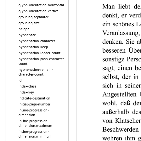
glyph-orientation-horizontal
glyph-orientation-vertical
grouping-separator
grouping-size
height
hyphenate
hyphenation-character
hyphenation-keep
hyphenation-ladder-count
hyphenation-push-character-
count
hyphenation-remain-
character-count
id
index-class
index-key
indicate-destination
initial-page-number
inline-progression-
dimension
inline-progression-
dimension.maximum
inline-progression-
dimension.minimum