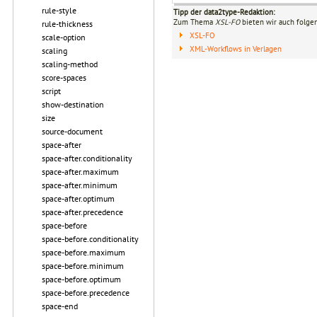
rule-style
Tipp der data2type-Redaktion:
Zum Thema
XSL-FO
bieten wir auch folge
rule-thickness
XSL-FO
scale-option
XML-Workflows in Verlagen
scaling
scaling-method
score-spaces
script
show-destination
size
source-document
space-after
space-after.conditionality
space-after.maximum
space-after.minimum
space-after.optimum
space-after.precedence
space-before
space-before.conditionality
space-before.maximum
space-before.minimum
space-before.optimum
space-before.precedence
space-end