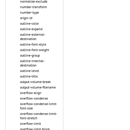
normalize-exclude
number-transform
number-type
origin-id
outline-color
outline-expand
outline-external-
destination
outline-font-style
outline-font-weight
outline-group
outline-internal-
destination
outline-level
outline-title
output-volume-break
output-volume-filename
overflow-align
overflow-condense
overflow-condense-limit-
font-size
overflow-condense-limit-
font-stretch
overflow-limit
overflow-limit-block