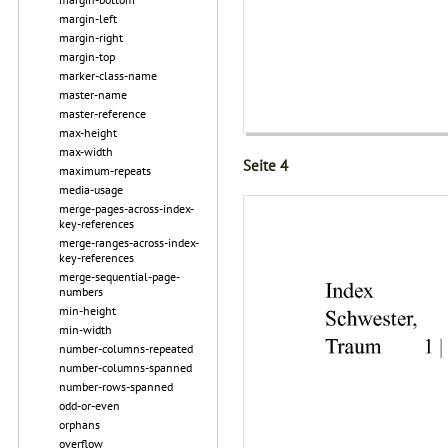
margin-left
margin-right
margin-top
marker-class-name
master-name
master-reference
max-height
max-width
Seite 4
maximum-repeats
media-usage
merge-pages-across-index-
key-references
merge-ranges-across-index-
key-references
merge-sequential-page-
numbers
min-height
min-width
number-columns-repeated
number-columns-spanned
number-rows-spanned
odd-or-even
orphans
overflow