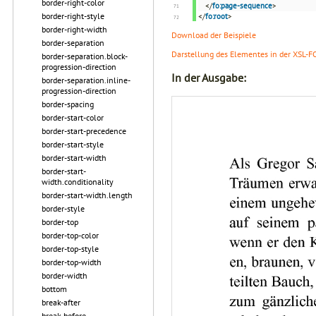
border-right-color
</
fo:page-sequence
>
border-right-style
</
fo:root
>
border-right-width
Download der Beispiele
border-separation
Darstellung des Elementes in der XSL-F
border-separation.block-
progression-direction
In der Ausgabe:
border-separation.inline-
progression-direction
border-spacing
border-start-color
border-start-precedence
border-start-style
border-start-width
border-start-
width.conditionality
border-start-width.length
border-style
border-top
border-top-color
border-top-style
border-top-width
border-width
bottom
break-after
break-before