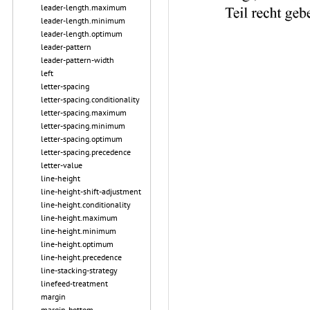
leader-length.maximum
leader-length.minimum
leader-length.optimum
leader-pattern
leader-pattern-width
left
letter-spacing
letter-spacing.conditionality
letter-spacing.maximum
letter-spacing.minimum
letter-spacing.optimum
letter-spacing.precedence
letter-value
line-height
line-height-shift-adjustment
line-height.conditionality
line-height.maximum
line-height.minimum
line-height.optimum
line-height.precedence
line-stacking-strategy
linefeed-treatment
margin
margin-bottom