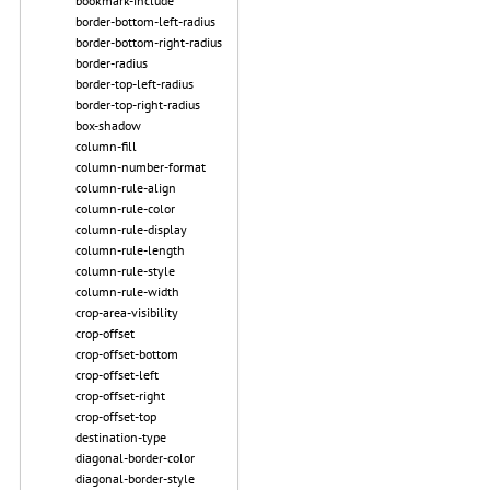
bookmark-include
border-bottom-left-radius
border-bottom-right-radius
border-radius
border-top-left-radius
border-top-right-radius
box-shadow
column-fill
column-number-format
column-rule-align
column-rule-color
column-rule-display
column-rule-length
column-rule-style
column-rule-width
crop-area-visibility
crop-offset
crop-offset-bottom
crop-offset-left
crop-offset-right
crop-offset-top
destination-type
diagonal-border-color
diagonal-border-style