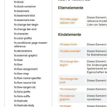
fo:block
fo:block-container
Elternelemente
fo:bookmark
fo:bookmark-title
Dieses Element g
<fo:index-page-
fo:bookmark-tree
reference-Kinde
citation-list>
fo:change-bar-begin
Liste von Seiten
fo:change-bar-end
fo:character
Kindelemente
fo:color-profile
fo:conditional-page-master-
<fo:basic-link>
Dieses Element 
reference
fo:declarations
<fo:bidi-override>
Dieses Element l
für Bidirektiona
fo:external-graphic
fo:float
<fo:change-bar-
Dieses Element s
fo:flow
begin>
Der Änderungsbe
Spaltenkante en
fo:flow-assignment
Eigenschaften b
fo:flow-map
fo:flow-name-specifier
<fo:change-bar-
Dieses Element s
end>
fo:flow-source-list
fo:flow-target-list
<fo:character>
Dieses Element e
fo:folio-prefix
<fo:external-
Dieses Element f
fo:folio-suffix
graphic>
vornehmen.
fo:footnote
fo:footnote-body
<fo:float>
Dieses Element 