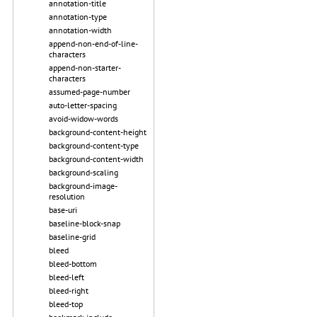
annotation-title
annotation-type
annotation-width
append-non-end-of-line-
characters
append-non-starter-
characters
assumed-page-number
auto-letter-spacing
avoid-widow-words
background-content-height
background-content-type
background-content-width
background-scaling
background-image-
resolution
base-uri
baseline-block-snap
baseline-grid
bleed
bleed-bottom
bleed-left
bleed-right
bleed-top