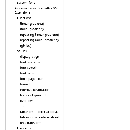
system-font
Antenna House Formatter XSL
Extensions
Functions
linear-gradient()
radial-gradient()
repeating-linear-gradient()
repeating-radial-gradient()
rgb-icc()
Values
display-align
font-size-adjust
font-stretch
font-variant
force-page-count
format
internal-destination
leader-alignment
overflow
size
table-omit-footer-at-break
table-omit-header-at-break
text-transform
Elements