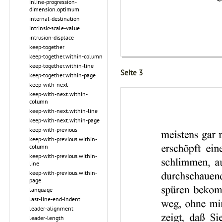
inline-progression-
dimension.optimum
internal-destination
intrinsic-scale-value
intrusion-displace
keep-together
keep-together.within-column
keep-together.within-line
Seite 3
keep-together.within-page
keep-with-next
keep-with-next.within-
column
keep-with-next.within-line
keep-with-next.within-page
keep-with-previous
keep-with-previous.within-
column
keep-with-previous.within-
line
keep-with-previous.within-
page
language
last-line-end-indent
leader-alignment
leader-length