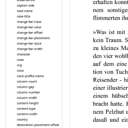
caption-side
case-name
case-title
change-bar-class
change-bar-color
change-bar-offset
change-bar-placement
change-bar-style
change-bar-width
character
clear
clip
color
color-profile-name
column-count
column-gap
column-number
column-width
content-height
content-type
content-width
country
destination-placement-offset