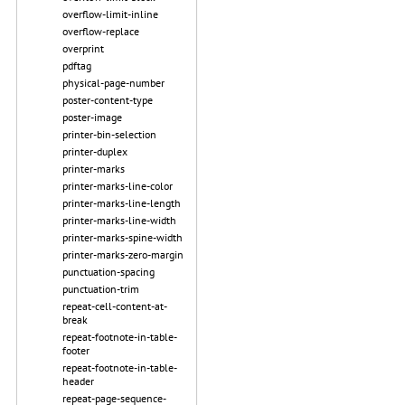
overflow-limit-inline
overflow-replace
overprint
pdftag
physical-page-number
poster-content-type
poster-image
printer-bin-selection
printer-duplex
printer-marks
printer-marks-line-color
printer-marks-line-length
printer-marks-line-width
printer-marks-spine-width
printer-marks-zero-margin
punctuation-spacing
punctuation-trim
repeat-cell-content-at-
break
repeat-footnote-in-table-
footer
repeat-footnote-in-table-
header
repeat-page-sequence-