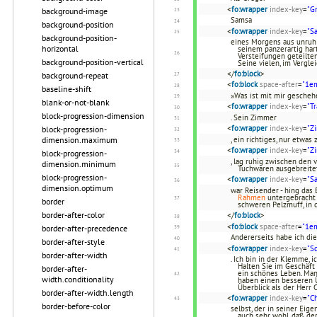
<
fo:wrapper
index-key
=
"G
background-image
Samsa
background-position
<
fo:wrapper
index-key
=
"S
background-position-
eines Morgens aus unruhi
horizontal
seinem panzerartig har
Versteifungen geteilte
background-position-vertical
Seine vielen, im Vergl
</
fo:block
>
background-repeat
<
fo:block
space-after
=
"1e
baseline-shift
»Was ist mit mir geschehe
blank-or-not-blank
<
fo:wrapper
index-key
=
"T
block-progression-dimension
. Sein Zimmer
<
fo:wrapper
index-key
=
"Z
block-progression-
dimension.maximum
, ein richtiges, nur etw
<
fo:wrapper
index-key
=
"Z
block-progression-
, lag ruhig zwischen den
dimension.minimum
Tuchwaren ausgebreitet
block-progression-
<
fo:wrapper
index-key
=
"S
dimension.optimum
war Reisender - hing das 
Rahmen
untergebracht 
border
schweren Pelzmuff, in
border-after-color
</
fo:block
>
<
fo:block
space-after
=
"1e
border-after-precedence
Andererseits habe ich di
border-after-style
<
fo:wrapper
index-key
=
"S
border-after-width
. Ich bin in der Klemme, 
Halten Sie im Geschäft 
border-after-
ein schönes Leben. Man 
width.conditionality
haben einen besseren Üb
Überblick als der Herr 
border-after-width.length
<
fo:wrapper
index-key
=
"C
border-before-color
selbst, der in seiner Eig
auch sehr wohl, daß der