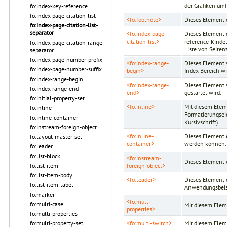
der Grafiken umf
fo:index-key-reference
fo:index-page-citation-list
<fo:footnote>
Dieses Element 
fo:index-page-citation-list-
separator
<fo:index-page-
Dieses Element g
citation-list>
reference-Kindel
fo:index-page-citation-range-
Liste von Seiten
separator
fo:index-page-number-prefix
<fo:index-range-
Dieses Element s
fo:index-page-number-suffix
begin>
Index-Bereich wi
fo:index-range-begin
<fo:index-range-
Dieses Element s
fo:index-range-end
end>
gestartet wird.
fo:initial-property-set
<fo:inline>
Mit diesem Eleme
fo:inline
Formatierungsei
fo:inline-container
Kursivschrift).
fo:instream-foreign-object
<fo:inline-
Dieses Element 
fo:layout-master-set
container>
werden können.
fo:leader
fo:list-block
<fo:instream-
Dieses Element e
foreign-object>
fo:list-item
fo:list-item-body
<fo:leader>
Dieses Element 
fo:list-item-label
Anwendungsbeisp
fo:marker
<fo:multi-
fo:multi-case
Mit diesem Elem
properties>
fo:multi-properties
<fo:multi-switch>
Mit diesem Elem
fo:multi-property-set