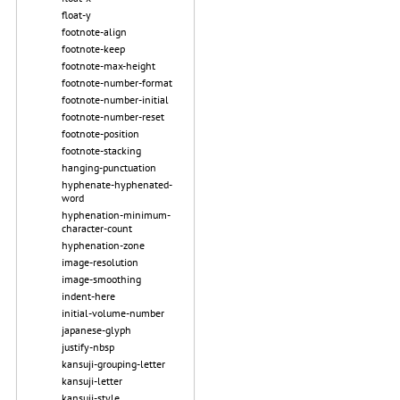
float-y
footnote-align
footnote-keep
footnote-max-height
footnote-number-format
footnote-number-initial
footnote-number-reset
footnote-position
footnote-stacking
hanging-punctuation
hyphenate-hyphenated-
word
hyphenation-minimum-
character-count
hyphenation-zone
image-resolution
image-smoothing
indent-here
initial-volume-number
japanese-glyph
justify-nbsp
kansuji-grouping-letter
kansuji-letter
kansuji-style