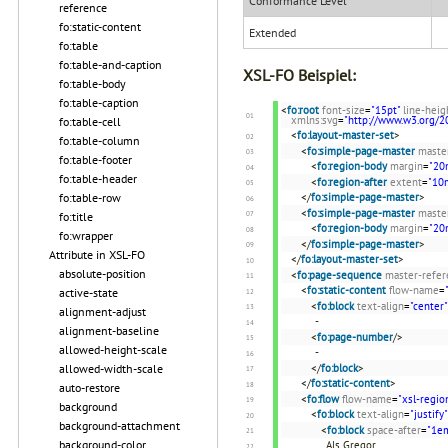
Conformance Level
reference
fo:static-content
Extended
fo:table
fo:table-and-caption
XSL-FO Beispiel:
fo:table-body
fo:table-caption
<
fo:root
font-size
=
"15pt"
line-heig
xmlns:svg
=
"http://www.w3.org/2
fo:table-cell
<
fo:layout-master-set
>
fo:table-column
<
fo:simple-page-master
maste
fo:table-footer
<
fo:region-body
margin
=
"20
fo:table-header
<
fo:region-after
extent
=
"10
fo:table-row
</
fo:simple-page-master
>
<
fo:simple-page-master
maste
fo:title
<
fo:region-body
margin
=
"20
fo:wrapper
</
fo:simple-page-master
>
Attribute in XSL-FO
</
fo:layout-master-set
>
absolute-position
<
fo:page-sequence
master-refer
<
fo:static-content
flow-name
=
active-state
<
fo:block
text-align
=
"center"
alignment-adjust
-
alignment-baseline
<
fo:page-number
/>
allowed-height-scale
-
allowed-width-scale
</
fo:block
>
</
fo:static-content
>
auto-restore
<
fo:flow
flow-name
=
"xsl-regio
background
<
fo:block
text-align
=
"justify"
background-attachment
<
fo:block
space-after
=
"1e
background-color
Als Gregor