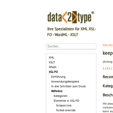
Ihre Spezialisten für XML XSL-
FO - WordML - XSLT
XML-Tec
keep
XML
(Auszug 
XSLT
XPath
A
|
B
|
C
XSL-FO
Recom
Einführung
Anwendungsbeispiele
Kateg
In drei Schritten zum Druck
Referenz
Besch
Kategorien
Elemente in XSL-FO
Mit die
fo:basic-link
vorkomm
fo:bidi-override
kann auc