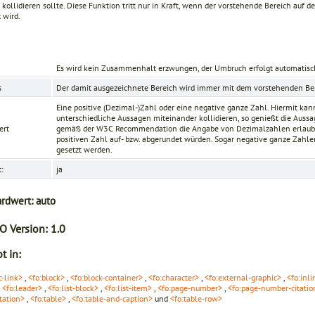
kollidieren sollte. Diese Funktion tritt nur in Kraft, wenn der vorstehende Bereich auf
t wird.
Es wird kein Zusammenhalt erzwungen, der Umbruch erfolgt automatisc
s
Der damit ausgezeichnete Bereich wird immer mit dem vorstehenden B
Eine positive (Dezimal-)Zahl oder eine negative ganze Zahl. Hiermit ka
unterschiedliche Aussagen miteinander kollidieren, so genießt die Aussag
ert
gemäß der
W3C Recommendation
die Angabe von Dezimalzahlen erlaubt
positiven Zahl auf- bzw. abgerundet würden. Sogar negative ganze Zahle
gesetzt werden.
t:
ja
ardwert:
auto
O Version:
1.0
t in:
c-link>
,
<fo:block>
,
<fo:block-container>
,
<fo:character>
,
<fo:external-graphic>
,
<fo:inli
,
<fo:leader>
,
<fo:list-block>
,
<fo:list-item>
,
<fo:page-number>
,
<fo:page-number-citatio
tation>
,
<fo:table>
,
<fo:table-and-caption>
und
<fo:table-row>