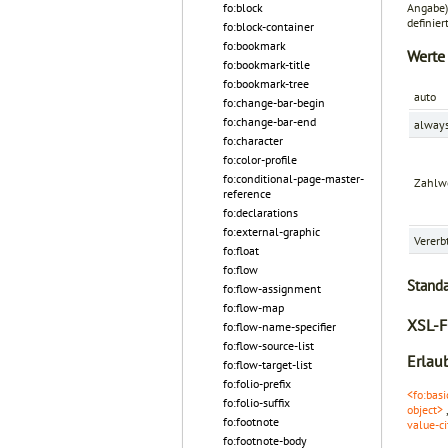
Angabe) 
fo:block
definier
fo:block-container
fo:bookmark
Werte
fo:bookmark-title
fo:bookmark-tree
auto
fo:change-bar-begin
fo:change-bar-end
alway
fo:character
fo:color-profile
fo:conditional-page-master-
Zahlw
reference
fo:declarations
fo:external-graphic
Vererb
fo:float
fo:flow
Stand
fo:flow-assignment
fo:flow-map
XSL-F
fo:flow-name-specifier
fo:flow-source-list
Erlaub
fo:flow-target-list
fo:folio-prefix
<fo:basi
fo:folio-suffix
object>
fo:footnote
value-ci
fo:footnote-body