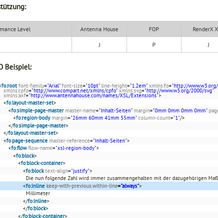
tützung:
mance Level
Antenna House
FOP
RenderX 
J
P
J
 Beispiel:
<
fo:root
font-family
=
"Arial"
font-size
=
"10pt"
line-height
=
"1.2em"
xmlns:fo
=
"http://www.w3.org
xmlns:cpfo
=
"http://www.compart.net/xmlns/cpfo"
xmlns:svg
=
"http://www.w3.org/2000/svg"
xmlns:axf
=
"http://www.antennahouse.com/names/XSL/Extensions"
>
<
fo:layout-master-set
>
<
fo:simple-page-master
master-name
=
"Inhalt-Seiten"
margin
=
"0mm 0mm 0mm 0mm"
pag
<
fo:region-body
margin
=
"26mm 60mm 41mm 55mm"
column-count
=
"1"
/>
</
fo:simple-page-master
>
</
fo:layout-master-set
>
<
fo:page-sequence
master-reference
=
"Inhalt-Seiten"
>
<
fo:flow
flow-name
=
"xsl-region-body"
>
<
fo:block
>
<
fo:block-container
>
<
fo:block
text-align
=
"justify"
>
Die nun folgende Zahl wird immer zusammengehalten mit der dazugehörigen M
<
fo:inline
keep-with-previous.within-line
=
"always"
>
Millimeter
</
fo:inline
>
</
fo:block
>
</
fo:block-container
>