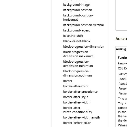
background-image
background-position
background-position-
horizontal
background-position-vertical
background-repeat
baseline-shift
Auszu
blank-or-not-blank
block-progression-dimension
block-progression-
dimension.maximum
block-progression-
dimension.minimum
block-progression-
dimension.optimum
border
border-after-color
border-after-precedence
border-after-style
border-after-width
border-after-
width.conditionality
border-after-width.length
border-before-color