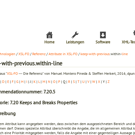
Home
Leistungen
Software
XML-Te
hnologien
/
XSL-FO
/
Referenz
/
Attribute in XSL-FO
/
keep-with-previous
.within-
line
-with-previous.within-line
aus "
XSL-FO
― Die Referenz" von Manuel Montero Pineda & Steffen Herkert, 2016, dpunk
|
D
|
E
|
F
|
G
|
H
|
I
| J |
K
|
L
|
M
|
N
|
O
|
P
| Q |
R
|
S
|
T
|
U
|
V
|
W
|
X
| Y |
Z
mendationnummer: 7.20.5
orie: 7.20 Keeps and Breaks Properties
reibung
sem Attribut kann angegeben werden, dass zwischen dem ausgezeichneten Bereich und 
en darf. Dieses spezielle Attribut überschreibt die Angabe, die im allgemeinen Attribut
k
h eine Priorität mitgegeben werden, falls die Angabe mit einer gegenteiligen Aussage (z