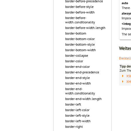
border-before-precedence
border-before-style
border-before-width
border-before-
width.conditionality
border-before-width.length
border-bottom
border-bottom-color
border-bottom-style
Weite
border-bottom-width
border-collapse
Darstel
border-color
Tipp de
border-end-color
Zum T
border-end-precedence
XS
border-end-style
XML
border-end-width
border-end-
width.conditionality
border-end-width.length
border-left
border-left-color
border-left-style
border-left-width
border-right