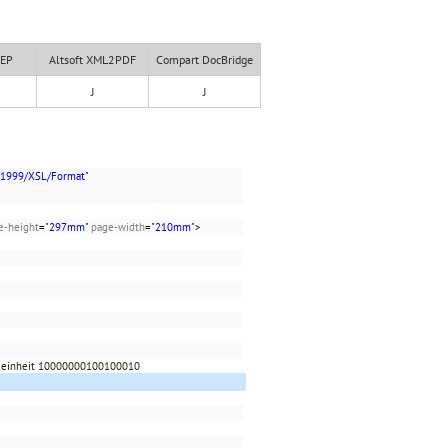
XEP
Altsoft XML2PDF
Compart DocBridge
J
J
/1999/XSL/Format"
e-height
=
"297mm"
page-width
=
"210mm"
>
aßeinheit 10000000100100010