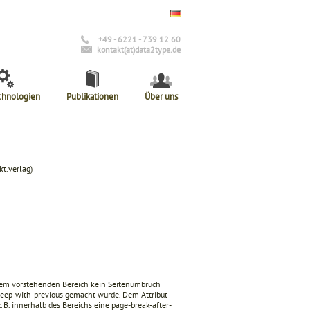
+49 - 6221 - 739 12 60
kontakt(at)data2type.de
chnologien
Publikationen
Über uns
t.verlag)
dem vorstehenden Bereich kein Seitenumbruch
eep-with-previous
gemacht wurde. Dem Attribut
. B. innerhalb des Bereichs eine
page-break-after
-