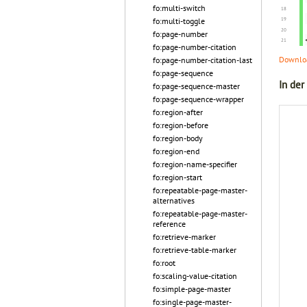
fo:multi-switch
fo:multi-toggle
fo:page-number
fo:page-number-citation
Downloa
fo:page-number-citation-last
fo:page-sequence
In der
fo:page-sequence-master
fo:page-sequence-wrapper
fo:region-after
fo:region-before
fo:region-body
fo:region-end
fo:region-name-specifier
fo:region-start
fo:repeatable-page-master-
alternatives
fo:repeatable-page-master-
reference
fo:retrieve-marker
fo:retrieve-table-marker
fo:root
fo:scaling-value-citation
fo:simple-page-master
fo:single-page-master-