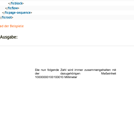
</
fo:block
>
</
fo:flow
>
</
fo:page-sequence
>
</
fo:root
>
d der Beispiele
 Ausgabe: