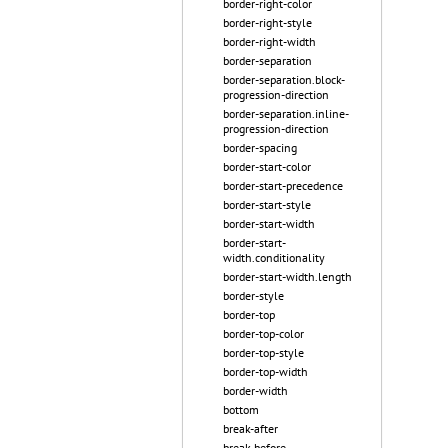
border-right-color
border-right-style
border-right-width
border-separation
border-separation.block-
progression-direction
border-separation.inline-
progression-direction
border-spacing
border-start-color
border-start-precedence
border-start-style
border-start-width
border-start-
width.conditionality
border-start-width.length
border-style
border-top
border-top-color
border-top-style
border-top-width
border-width
bottom
break-after
break-before