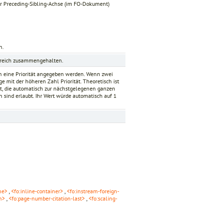
 der Preceding-Sibling-Achse (im FO-Dokument)
h.
ereich zusammengehalten.
nn eine Priorität angegeben werden. Wenn zwei
e mit der höheren Zahl Priorität. Theoretisch ist
, die automatisch zur nächstgelegenen ganzen
n sind erlaubt. Ihr Wert würde automatisch auf
1
ne>
,
<fo:inline-container>
,
<fo:instream-foreign-
n>
,
<fo:page-number-citation-last>
,
<fo:scaling-