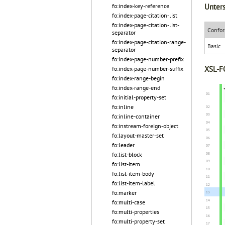
fo:index-key-reference
Unters
fo:index-page-citation-list
fo:index-page-citation-list-
Confor
separator
fo:index-page-citation-range-
Basic
separator
fo:index-page-number-prefix
XSL-FO
fo:index-page-number-suffix
fo:index-range-begin
fo:index-range-end
fo:initial-property-set
fo:inline
fo:inline-container
fo:instream-foreign-object
fo:layout-master-set
fo:leader
fo:list-block
fo:list-item
fo:list-item-body
fo:list-item-label
fo:marker
fo:multi-case
fo:multi-properties
fo:multi-property-set