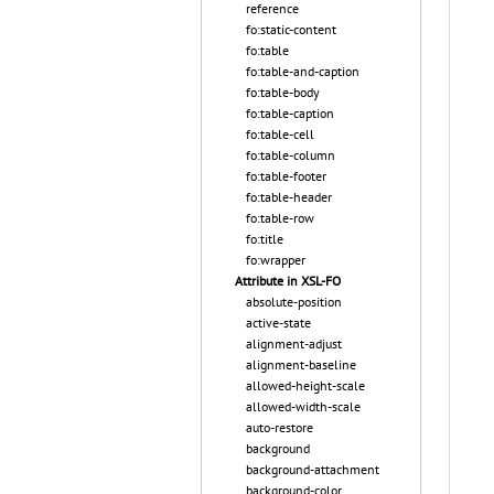
reference
fo:static-content
fo:table
fo:table-and-caption
fo:table-body
fo:table-caption
fo:table-cell
fo:table-column
fo:table-footer
fo:table-header
fo:table-row
fo:title
fo:wrapper
Attribute in XSL-FO
absolute-position
active-state
alignment-adjust
alignment-baseline
allowed-height-scale
allowed-width-scale
auto-restore
background
background-attachment
background-color