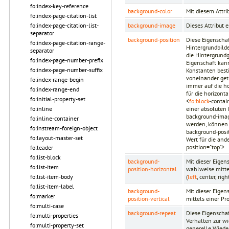
fo:index-key-reference
background-color
Mit diesem Attri
fo:index-page-citation-list
background-image
Dieses Attribut 
fo:index-page-citation-list-
separator
background-position
Diese Eigenschaf
fo:index-page-citation-range-
Hintergrundbilde
separator
die Hintergrundg
fo:index-page-number-prefix
Eigenschaft kan
fo:index-page-number-suffix
Konstanten best
voneinander get
fo:index-range-begin
immer auf die ho
fo:index-range-end
für die horizont
fo:initial-property-set
<
fo:block
-contai
einer absoluten 
fo:inline
background-imag
fo:inline-container
werden, können 
fo:instream-foreign-object
background-posi
fo:layout-master-set
Wert für die and
position="top">
fo:leader
fo:list-block
background-
Mit dieser Eigen
fo:list-item
position-horizontal
wahlweise mitte
(
left
, center, ri
fo:list-item-body
fo:list-item-label
background-
Mit dieser Eigen
fo:marker
position-vertical
mittels einer P
fo:multi-case
background-repeat
Diese Eigenschaf
fo:multi-properties
Verhalten zur wi
fo:multi-property-set
generelle Wiede