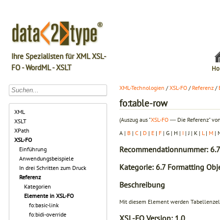
Ihre Spezialisten für XML XSL-
FO - WordML - XSLT
Ho
XML-Technologien
/
XSL-FO
/
Referenz
/
fo:table-row
XML
(Auszug aus "
XSL-FO
― Die Referenz" von
XSLT
XPath
A |
B
|
C
|
D
|
E
|
F
| G | H |
I
| J | K |
L
|
M
| 
XSL-FO
Recommendationnummer: 6.7
Einführung
Anwendungsbeispiele
Kategorie: 6.7 Formatting Obje
In drei Schritten zum Druck
Referenz
Beschreibung
Kategorien
Elemente in XSL-FO
Mit diesem Element werden Tabellenzel
fo:basic-link
fo:bidi-override
XSL-FO Version:
1.0