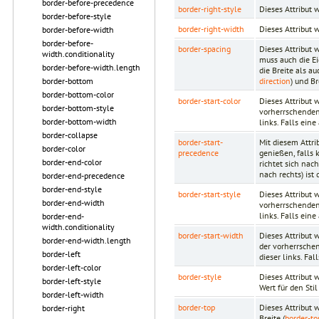
border-before-precedence
border-right-style
Dieses Attribut 
border-before-style
border-right-width
Dieses Attribut 
border-before-width
border-before-
border-spacing
Dieses Attribut 
width.conditionality
muss auch die E
border-before-width.length
die Breite als 
direction
) und Br
border-bottom
border-bottom-color
border-start-color
Dieses Attribut 
border-bottom-style
vorherrschenden 
border-bottom-width
links. Falls eine
border-collapse
border-start-
Mit diesem Attri
border-color
precedence
genießen, falls
border-end-color
richtet sich nac
nach rechts) ist 
border-end-precedence
border-end-style
border-start-style
Dieses Attribut 
border-end-width
vorherrschenden 
links. Falls eine
border-end-
width.conditionality
border-start-width
Dieses Attribut 
border-end-width.length
der vorherrschen
border-left
dieser links. Fal
border-left-color
border-style
Dieses Attribut 
border-left-style
Wert für den Stil
border-left-width
border-top
Dieses Attribut 
border-right
Breite (
border-to