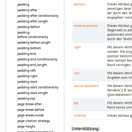
position
Dieses Attribut 
padding
jeweiligen Seite
padding-after
der durch den T
padding-after.conditionality
angegeben werd
padding-after.length
relative-position
Dieses Attribut 
padding-before
Gegensatz zu pos
padding-
positioniert wir
before.conditionality
durch den Textf
padding-before.length
right
Mit diesem Attri
padding-bottom
werden. Die Ang
padding-end
position bestimm
padding-end.conditionality
dem rechten Ran
Rand verringert,
padding-end.length
padding-left
role
Mit diesem Attri
padding-right
Angaben zum Inh
padding-start
source-document
Mit diesem Attr
padding-start.conditionality
Renderer z. B. b
padding-start.length
Quelldokument hi
padding-top
top
Mit diesem Attri
page-break-after
Rand seines unm
page-break-before
page-break-inside
visibility
Dieses Attribut 
page-citation-strategy
page-height
Unterstützung:
page-number-treatment