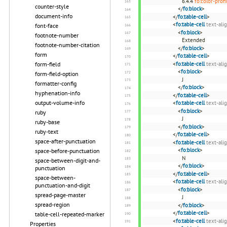
6.4.4
fo:color-profi
counter-style
</
fo:block
>
document-info
</
fo:table-cell
>
<
fo:table-cell
text-ali
font-face
<
fo:block
>
footnote-number
Extended
footnote-number-citation
</
fo:block
>
form
</
fo:table-cell
>
form-field
<
fo:table-cell
text-ali
<
fo:block
>
form-field-option
J
formatter-config
</
fo:block
>
hyphenation-info
</
fo:table-cell
>
output-volume-info
<
fo:table-cell
text-ali
<
fo:block
>
ruby
J
ruby-base
</
fo:block
>
ruby-text
</
fo:table-cell
>
space-after-punctuation
<
fo:table-cell
text-ali
<
fo:block
>
space-before-punctuation
N
space-between-digit-and-
</
fo:block
>
punctuation
</
fo:table-cell
>
space-between-
<
fo:table-cell
text-ali
punctuation-and-digit
<
fo:block
>
spread-page-master
J
spread-region
</
fo:block
>
</
fo:table-cell
>
table-cell-repeated-marker
<
fo:table-cell
text-ali
Properties