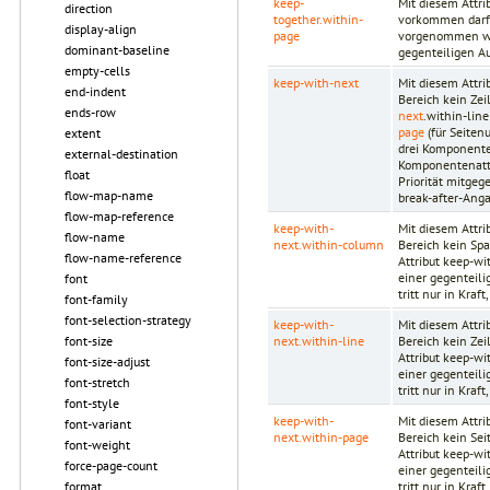
keep-
Mit diesem Attr
direction
together.within-
vorkommen darf. 
display-align
page
vorgenommen wur
dominant-baseline
gegenteiligen Au
empty-cells
keep-with-next
Mit diesem Attr
end-indent
Bereich kein Ze
ends-row
next
.within-lin
page
(für Seiten
extent
drei Komponente
external-destination
Komponentenattr
float
Priorität mitgeg
flow-map-name
break-after-Anga
flow-map-reference
keep-with-
Mit diesem Attr
flow-name
next.within-column
Bereich kein Spa
flow-name-reference
Attribut keep-wi
einer gegenteili
font
tritt nur in Kra
font-family
font-selection-strategy
keep-with-
Mit diesem Attr
next.within-line
Bereich kein Zei
font-size
Attribut keep-wi
font-size-adjust
einer gegenteili
font-stretch
tritt nur in Kra
font-style
keep-with-
Mit diesem Attr
font-variant
next.within-page
Bereich kein Sei
font-weight
Attribut keep-wi
force-page-count
einer gegenteili
tritt nur in Kra
format