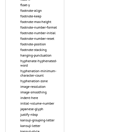
float-y
footnote-align
footnote-keep
footnote-max-height
footnote-number-format
footnote-number-initial
footnote-number-reset
footnote-position
footnote-stacking
hanging-punctuation
hyphenate-hyphenated-
word
hyphenation-minimum-
character-count
hyphenation-zone
image-resolution
image-smoothing
indent-here
initial-volume-number
japanese-glyph
justify-nbsp
kansuji-grouping-letter
kansuji-letter
kansuji-style