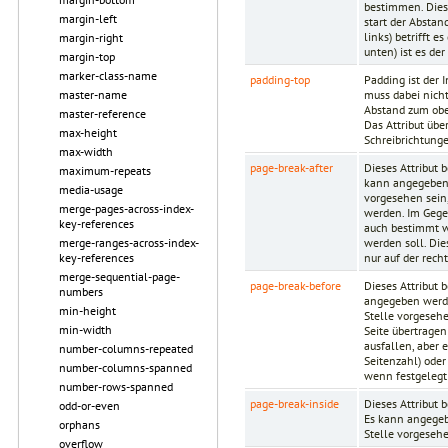
bestimmen. Dies 
margin-left
start der Abstan
links) betrifft e
margin-right
unten) ist es de
margin-top
marker-class-name
padding-top
Padding ist der
muss dabei nich
master-name
Abstand zum obe
master-reference
Das Attribut übe
max-height
Schreibrichtungen
max-width
page-break-after
Dieses Attribut 
maximum-repeats
kann angegeben 
media-usage
vorgesehen sein,
merge-pages-across-index-
werden. Im Gege
key-references
auch bestimmt we
werden soll. Di
merge-ranges-across-index-
nur auf der rech
key-references
merge-sequential-page-
page-break-before
Dieses Attribut 
numbers
angegeben werde
min-height
Stelle vorgesehe
min-width
Seite übertrage
ausfallen, aber 
number-columns-repeated
Seitenzahl) oder
number-columns-spanned
wenn festgelegt 
number-rows-spanned
page-break-inside
Dieses Attribut 
odd-or-even
Es kann angegeb
orphans
Stelle vorgesehe
overflow