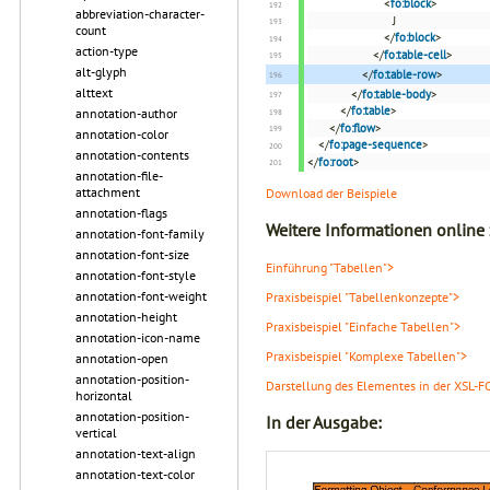
<
fo:block
>
abbreviation-character-
J
count
</
fo:block
>
action-type
</
fo:table-cell
>
alt-glyph
</
fo:table-row
>
alttext
</
fo:table-body
>
</
fo:table
>
annotation-author
</
fo:flow
>
annotation-color
</
fo:page-sequence
>
annotation-contents
</
fo:root
>
annotation-file-
attachment
Download der Beispiele
annotation-flags
Weitere Informationen online
annotation-font-family
annotation-font-size
Einführung "Tabellen">
annotation-font-style
annotation-font-weight
Praxisbeispiel "Tabellenkonzepte">
annotation-height
Praxisbeispiel "Einfache Tabellen">
annotation-icon-name
Praxisbeispiel "Komplexe Tabellen">
annotation-open
annotation-position-
Darstellung des Elementes in der XSL-F
horizontal
annotation-position-
In der Ausgabe:
vertical
annotation-text-align
annotation-text-color