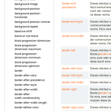
border-end-
Dieses Attribut 
background-image
precedence
falls konkurrier
background-position
nach der vorherr
background-position-
ist dieser rechts
horizontal
border-end-style
Dieses Attribut 
background-position-vertical
vorherrschenden 
background-repeat
rechts. Falls ein
baseline-shift
border-end-width
Dieses Attribut 
blank-or-not-blank
der vorherrschen
block-progression-dimension
dieser rechts. Fa
block-progression-
dimension.maximum
border-left
Dieses Attribut 
block-progression-
Breite (
border-le
dimension.minimum
eine, zwei oder
diese durch eine
block-progression-
dimension.optimum
border-left-color
Dieses Attribut
border
border-left-style
Dieses Attribut 
border-after-color
border-after-precedence
border-left-width
Dieses Attribut 
border-after-style
border-right
Dieses Attribut 
border-after-width
Breite (
border-ri
border-after-
für eine, zwei 
width.conditionality
müssen diese du
border-after-width.length
border-right-color
Dieses Attribut
border-before-color