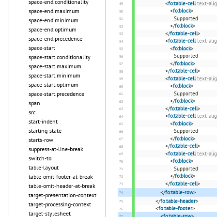
space-end.conditionality
<
fo:table-cell
text-ali
space-end.maximum
<
fo:block
>
Supported
space-end.minimum
</
fo:block
>
space-end.optimum
</
fo:table-cell
>
space-end.precedence
<
fo:table-cell
text-ali
space-start
<
fo:block
>
Supported
space-start.conditionality
</
fo:block
>
space-start.maximum
</
fo:table-cell
>
space-start.minimum
<
fo:table-cell
text-ali
space-start.optimum
<
fo:block
>
space-start.precedence
Supported
</
fo:block
>
span
</
fo:table-cell
>
src
<
fo:table-cell
text-ali
start-indent
<
fo:block
>
starting-state
Supported
</
fo:block
>
starts-row
</
fo:table-cell
>
suppress-at-line-break
<
fo:table-cell
text-ali
switch-to
<
fo:block
>
table-layout
Supported
</
fo:block
>
table-omit-footer-at-break
</
fo:table-cell
>
table-omit-header-at-break
</
fo:table-row
>
target-presentation-context
</
fo:table-header
>
target-processing-context
<
fo:table-footer
>
target-stylesheet
<
fo:table-row
>