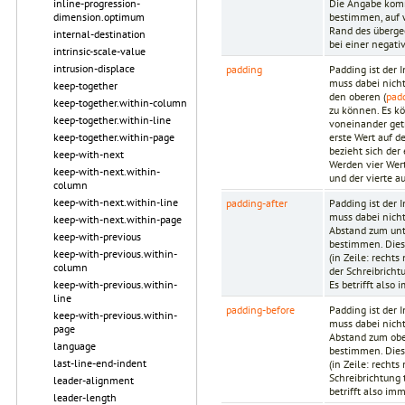
Die Angabe kommt
inline-progression-
bestimmen, auf w
dimension.optimum
Rand des übergeo
internal-destination
bei einer negat
intrinsic-scale-value
intrusion-displace
padding
Padding ist der 
muss dabei nich
keep-together
den oberen (
pad
keep-together.within-column
zu können. Es k
keep-together.within-line
voneinander get
erste Wert auf d
keep-together.within-page
bezieht sich der
keep-with-next
Werden vier Wert
keep-with-next.within-
und der vierte 
column
keep-with-next.within-line
padding-after
Padding ist der
muss dabei nich
keep-with-next.within-page
Abstand zum unt
keep-with-previous
bestimmen. Dies 
keep-with-previous.within-
(in Zeile: recht
column
der Schreibricht
Es betrifft also
keep-with-previous.within-
line
padding-before
Padding ist der
keep-with-previous.within-
muss dabei nich
page
Abstand zum obe
language
bestimmen. Dies 
last-line-end-indent
(in Zeile: recht
Schreibrichtung 
leader-alignment
betrifft also im
leader-length