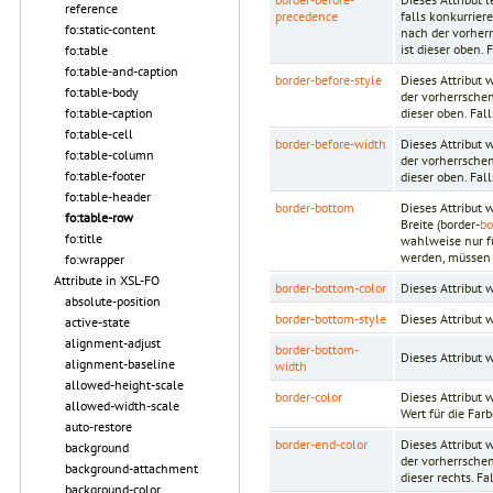
reference
precedence
falls konkurrier
fo:static-content
nach der vorherr
ist dieser oben.
fo:table
fo:table-and-caption
border-before-style
Dieses Attribut 
fo:table-body
der vorherrschen
dieser oben. Fal
fo:table-caption
fo:table-cell
border-before-width
Dieses Attribut 
fo:table-column
der vorherrschen
fo:table-footer
dieser oben. Fal
fo:table-header
border-bottom
Dieses Attribut 
fo:table-row
Breite (border-
bo
fo:title
wahlweise nur f
werden, müssen 
fo:wrapper
Attribute in XSL-FO
border-bottom-color
Dieses Attribut
absolute-position
border-bottom-style
Dieses Attribut 
active-state
alignment-adjust
border-bottom-
Dieses Attribut
alignment-baseline
width
allowed-height-scale
border-color
Dieses Attribut 
allowed-width-scale
Wert für die Far
auto-restore
border-end-color
Dieses Attribut 
background
der vorherrschen
background-attachment
dieser rechts. Fa
background-color