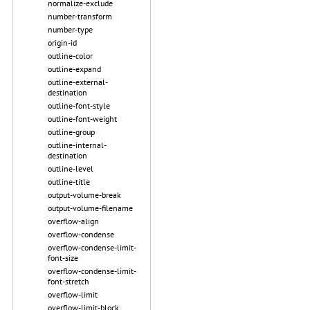
normalize-exclude
number-transform
number-type
origin-id
outline-color
outline-expand
outline-external-
destination
outline-font-style
outline-font-weight
outline-group
outline-internal-
destination
outline-level
outline-title
output-volume-break
output-volume-filename
overflow-align
overflow-condense
overflow-condense-limit-
font-size
overflow-condense-limit-
font-stretch
overflow-limit
overflow-limit-block