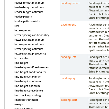
leader-length.maximum
padding-bottom
Padding ist der
muss dabei nich
leader-length.minimum
Abstand zum unt
leader-length.optimum
Das Attribut übe
leader-pattern
Schreibrichtungen
leader-pattern-width
padding-end
Padding ist der
left
muss dabei nich
letter-spacing
Abstand zum rec
letter-spacing.conditionality
bestimmen. Dies 
end der Abstand 
letter-spacing.maximum
betrifft es den u
letter-spacing.minimum
es der rechte Ra
letter-spacing.optimum
Spaltenumbruch 
letter-spacing.precedence
padding-left
Padding ist der
letter-value
muss dabei nicht
line-height
Abstand zum lin
line-height-shift-adjustment
Attribut übersch
Schreibrichtungen
line-height.conditionality
line-height.maximum
padding-right
Padding ist der
line-height.minimum
muss dabei nicht
Abstand zum rec
line-height.optimum
Das Attribut übe
line-height.precedence
Schreibrichtungen
line-stacking-strategy
padding-start
Padding ist der
linefeed-treatment
muss dabei nicht
margin
Abstand zum lin
margin-bottom