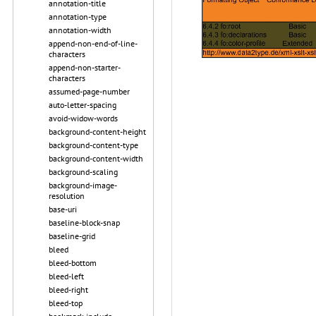
annotation-title
annotation-type
annotation-width
append-non-end-of-line-
characters
append-non-starter-
characters
assumed-page-number
auto-letter-spacing
avoid-widow-words
background-content-height
background-content-type
background-content-width
background-scaling
background-image-
resolution
base-uri
baseline-block-snap
baseline-grid
bleed
bleed-bottom
bleed-left
bleed-right
bleed-top