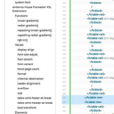
system-font
<
fo:block
>
J
Antenna House Formatter XSL
Extensions
</
fo:block
>
</
fo:table-cell
>
Functions
<
fo:table-cell
text-ali
linear-gradient()
<
fo:block
>
radial-gradient()
J
repeating-linear-gradient()
</
fo:block
>
</
fo:table-cell
>
repeating-radial-gradient()
<
fo:table-cell
text-ali
rgb-icc()
<
fo:block
>
Values
N
display-align
</
fo:block
>
</
fo:table-cell
>
font-size-adjust
<
fo:table-cell
text-ali
font-stretch
<
fo:block
>
font-variant
J
force-page-count
</
fo:block
>
format
</
fo:table-cell
>
<
fo:table-cell
text-ali
internal-destination
<
fo:block
>
leader-alignment
J
overflow
</
fo:block
>
size
</
fo:table-cell
>
</
fo:table-row
>
table-omit-footer-at-break
<
fo:table-row
>
table-omit-header-at-break
<
fo:table-cell
>
text-transform
<
fo:block
>
Elements