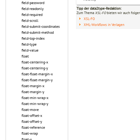
field-password
Tipp der data2type-Redaktion:
field-readonly
Zum Thema
XSL-FO
bieten wir auch folge
field-required
XSL-FO
field-scroll
XML-Workflows in Verlagen
field-submit-coordinates
field-submit-method
field-top-index
field-type
field-value
float
float-centering-x
float-centering-y
float-float-margin-x
float-float-margin-y
float-margin-x
float-margin-y
float-min-wrap-x
float-min-wrap-y
float-move
float-offset-x
float-offset-y
float-reference
float-wrap
float-x