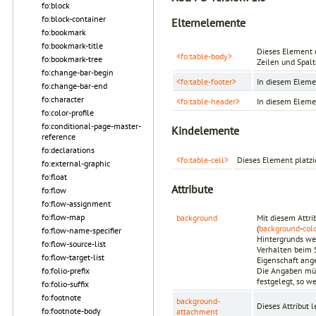
fo:block
fo:block-container
Elternelemente
fo:bookmark
fo:bookmark-title
Dieses Element 
<fo:table-body>
fo:bookmark-tree
Zeilen und Spal
fo:change-bar-begin
<fo:table-footer>
In diesem Eleme
fo:change-bar-end
fo:character
<fo:table-header>
In diesem Eleme
fo:color-profile
fo:conditional-page-master-
Kindelemente
reference
fo:declarations
<fo:table-cell>
Dieses Element platzie
fo:external-graphic
fo:float
Attribute
fo:flow
fo:flow-assignment
fo:flow-map
background
Mit diesem Attri
(
background
-
col
fo:flow-name-specifier
Hintergrunds wen
fo:flow-source-list
Verhalten beim S
fo:flow-target-list
Eigenschaft ang
Die Angaben müs
fo:folio-prefix
festgelegt, so 
fo:folio-suffix
fo:footnote
background-
Dieses Attribut l
fo:footnote-body
attachment