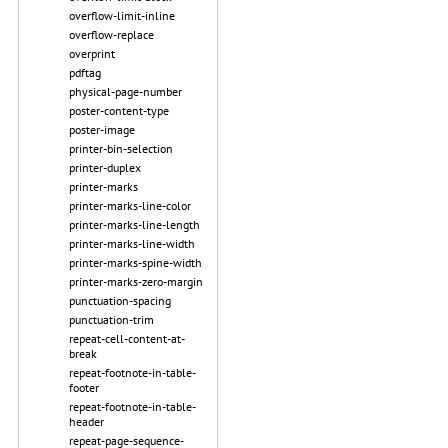
overflow-limit-inline
overflow-replace
overprint
pdftag
physical-page-number
poster-content-type
poster-image
printer-bin-selection
printer-duplex
printer-marks
printer-marks-line-color
printer-marks-line-length
printer-marks-line-width
printer-marks-spine-width
printer-marks-zero-margin
punctuation-spacing
punctuation-trim
repeat-cell-content-at-
break
repeat-footnote-in-table-
footer
repeat-footnote-in-table-
header
repeat-page-sequence-