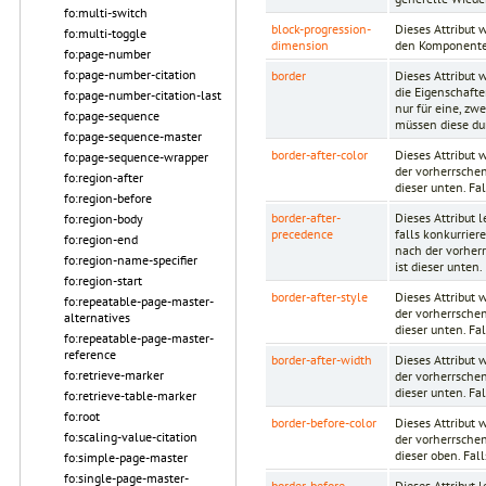
fo:multi-switch
block-progression-
Dieses Attribut
fo:multi-toggle
dimension
den Komponente
fo:page-number
fo:page-number-citation
border
Dieses Attribut 
die Eigenschafte
fo:page-number-citation-last
nur für eine, z
fo:page-sequence
müssen diese du
fo:page-sequence-master
border-after-color
Dieses Attribut 
fo:page-sequence-wrapper
der vorherrschen
fo:region-after
dieser unten. Fa
fo:region-before
border-after-
Dieses Attribut 
fo:region-body
precedence
falls konkurrier
fo:region-end
nach der vorherr
fo:region-name-specifier
ist dieser unten
fo:region-start
border-after-style
Dieses Attribut 
fo:repeatable-page-master-
der vorherrschen
alternatives
dieser unten. Fa
fo:repeatable-page-master-
reference
border-after-width
Dieses Attribut 
fo:retrieve-marker
der vorherrschen
dieser unten. Fa
fo:retrieve-table-marker
fo:root
border-before-color
Dieses Attribut 
fo:scaling-value-citation
der vorherrschen
dieser oben. Fal
fo:simple-page-master
fo:single-page-master-
border-before-
Dieses Attribut 