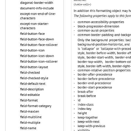
diagonal-border-width
document-info-include
except-non-end-of-line-
characters
except-non-starter-
characters
field-button-face
field-button-face-down
field-button-face-rollover
field-button-icon
field-button-icon-down
field-button-icon-rollover
field-button-layout
field-checked
field-checked-style
field-default-text
field-description
field-editable
field-format
field-format-category
field-maxlen
field-multiline
field-multiple
field-name