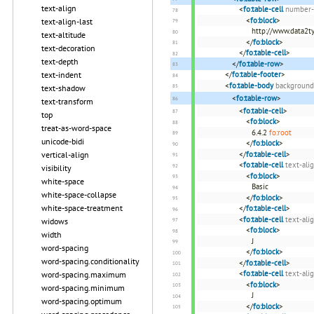
text-align
<
fo:table-cell
number-
<
fo:block
>
text-align-last
http://www.data2ty
text-altitude
</
fo:block
>
text-decoration
</
fo:table-cell
>
text-depth
</
fo:table-row
>
text-indent
</
fo:table-footer
>
<
fo:table-body
background
text-shadow
<
fo:table-row
>
text-transform
<
fo:table-cell
>
top
<
fo:block
>
treat-as-word-space
6.4.2
fo:root
unicode-bidi
</
fo:block
>
vertical-align
</
fo:table-cell
>
<
fo:table-cell
text-ali
visibility
<
fo:block
>
white-space
Basic
white-space-collapse
</
fo:block
>
white-space-treatment
</
fo:table-cell
>
<
fo:table-cell
text-ali
widows
<
fo:block
>
width
J
word-spacing
</
fo:block
>
word-spacing.conditionality
</
fo:table-cell
>
<
fo:table-cell
text-ali
word-spacing.maximum
<
fo:block
>
word-spacing.minimum
J
word-spacing.optimum
</
fo:block
>