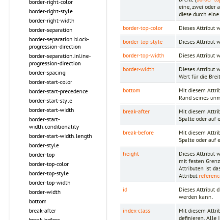
border-right-color
eine, zwei oder
border-right-style
diese durch eine
border-right-width
border-top-color
Dieses Attribut
border-separation
border-separation.block-
border-top-style
Dieses Attribut 
progression-direction
border-top-width
Dieses Attribut
border-separation.inline-
progression-direction
border-width
Dieses Attribut 
border-spacing
Wert für die Brei
border-start-color
bottom
Mit diesem Attri
border-start-precedence
Rand seines unm
border-start-style
border-start-width
break-after
Mit diesem Attri
Spalte oder auf 
border-start-
width.conditionality
break-before
Mit diesem Attri
border-start-width.length
Spalte oder auf 
border-style
height
Dieses Attribut 
border-top
mit festen Gren
border-top-color
Attributen ist d
border-top-style
Attribut
referenc
border-top-width
id
Dieses Attribut 
border-width
werden kann.
bottom
index-class
Mit diesem Attri
break-after
definieren. Alle
break-before