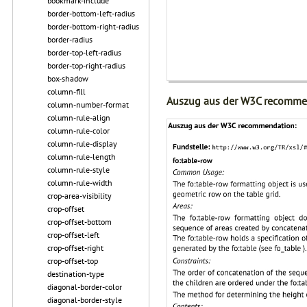
bookmark-include
border-bottom-left-radius
border-bottom-right-radius
border-radius
border-top-left-radius
border-top-right-radius
box-shadow
column-fill
Auszug aus der W3C recomme
column-number-format
column-rule-align
column-rule-color
column-rule-display
column-rule-length
column-rule-style
column-rule-width
crop-area-visibility
crop-offset
crop-offset-bottom
crop-offset-left
crop-offset-right
crop-offset-top
destination-type
diagonal-border-color
diagonal-border-style