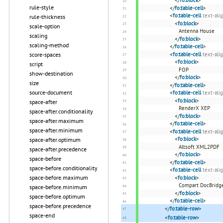
</
fo:block
>
rule-style
</
fo:table-cell
>
<
fo:table-cell
text-ali
rule-thickness
<
fo:block
>
scale-option
Antenna House
scaling
</
fo:block
>
scaling-method
</
fo:table-cell
>
score-spaces
<
fo:table-cell
text-ali
<
fo:block
>
script
FOP
show-destination
</
fo:block
>
size
</
fo:table-cell
>
source-document
<
fo:table-cell
text-ali
<
fo:block
>
space-after
RenderX XEP
space-after.conditionality
</
fo:block
>
space-after.maximum
</
fo:table-cell
>
space-after.minimum
<
fo:table-cell
text-ali
<
fo:block
>
space-after.optimum
Altsoft XML2PDF
space-after.precedence
</
fo:block
>
space-before
</
fo:table-cell
>
space-before.conditionality
<
fo:table-cell
text-ali
space-before.maximum
<
fo:block
>
Compart DocBridg
space-before.minimum
</
fo:block
>
space-before.optimum
</
fo:table-cell
>
space-before.precedence
</
fo:table-row
>
space-end
<
fo:table-row
>