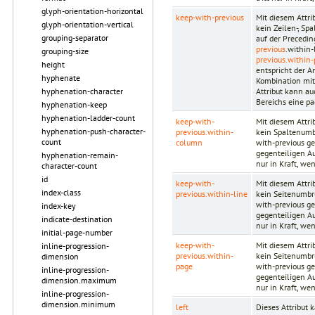
glyph-orientation-horizontal
keep-with-previous
Mit diesem Attr
glyph-orientation-vertical
kein Zeilen-, Sp
grouping-separator
auf der Precedi
previous
.within-
grouping-size
previous.within
height
entspricht der A
hyphenate
Kombination mit
Attribut kann au
hyphenation-character
Bereichs eine pa
hyphenation-keep
hyphenation-ladder-count
keep-with-
Mit diesem Attr
hyphenation-push-character-
previous.within-
kein Spaltenumbr
count
column
with-previous ge
gegenteiligen Au
hyphenation-remain-
nur in Kraft, we
character-count
id
keep-with-
Mit diesem Attr
index-class
previous.within-line
kein Seitenumbru
with-previous ge
index-key
gegenteiligen Au
indicate-destination
nur in Kraft, we
initial-page-number
keep-with-
Mit diesem Attr
inline-progression-
previous.within-
kein Seitenumbru
dimension
page
with-previous ge
inline-progression-
gegenteiligen Au
dimension.maximum
nur in Kraft, we
inline-progression-
dimension.minimum
left
Dieses Attribut