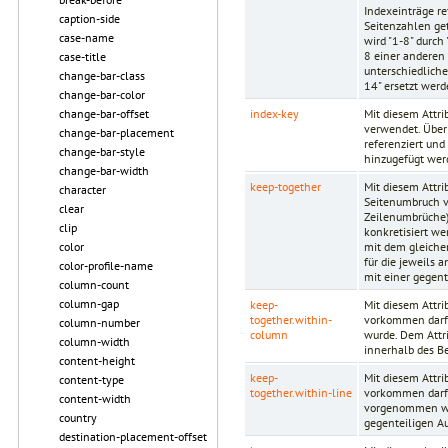
Indexeinträge ref
caption-side
Seitenzahlen get
case-name
wird "1-8" durch
8 einer anderen
case-title
unterschiedlich
change-bar-class
14" ersetzt werd
change-bar-color
index-key
Mit diesem Attri
change-bar-offset
verwendet. Über 
change-bar-placement
referenziert und
change-bar-style
hinzugefügt wer
change-bar-width
keep-together
Mit diesem Attri
character
Seitenumbruch 
clear
Zeilenumbrüche
clip
konkretisiert we
mit dem gleichen
color
für die jeweils 
color-profile-name
mit einer gegent
column-count
column-gap
keep-
Mit diesem Attr
together.within-
vorkommen darf. 
column-number
column
wurde. Dem Attri
column-width
innerhalb des Be
content-height
keep-
Mit diesem Attr
content-type
together.within-line
vorkommen darf. 
content-width
vorgenommen wur
country
gegenteiligen Au
destination-placement-offset