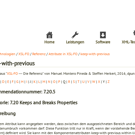
Home
Leistungen
Software
XML-Te
hnologien
/
XSL-FO
/
Referenz
/
Attribute in XSL-FO
/
keep-with-previous
-with-previous
aus "
XSL-FO
― Die Referenz" von Manuel Montero Pineda & Steffen Herkert, 2016, dpunk
|
D
|
E
|
F
|
G
|
H
|
I
| J |
K
|
L
|
M
|
N
|
O
|
P
| Q |
R
|
S
|
T
|
U
|
V
|
W
|
X
| Y |
Z
mendationnummer: 7.20.5
orie: 7.20 Keeps and Breaks Properties
reibung
sem Attribut kann angegeben werden, dass zwischen dem ausgezeichneten Bereich und de
itenumbruch vorkommen darf. Diese Funktion tritt nur in Kraft, wenn der vorstehende Ber
t) definiert wird. Sie kann mit den Komponentenattributen
keep-with-previous.within-l