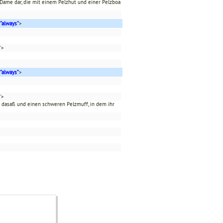
Dame dar, die mit einem Pelzhut und einer Pelzboa
"always"
>
"
>
"always"
>
"
>
ht dasaß und einen schweren Pelzmuff, in dem ihr