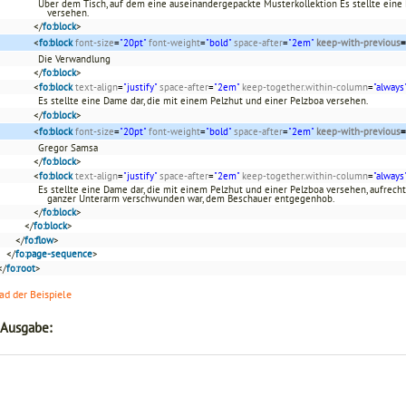
Über dem Tisch, auf dem eine auseinandergepackte Musterkollektion Es stellte eine 
versehen.
</
fo:block
>
<
fo:block
font-size
=
"20pt"
font-weight
=
"bold"
space-after
=
"2em"
keep-with-previous
=
Die Verwandlung
</
fo:block
>
<
fo:block
text-align
=
"justify"
space-after
=
"2em"
keep-together.within-column
=
"always
Es stellte eine Dame dar, die mit einem Pelzhut und einer Pelzboa versehen.
</
fo:block
>
<
fo:block
font-size
=
"20pt"
font-weight
=
"bold"
space-after
=
"2em"
keep-with-previous
=
Gregor Samsa
</
fo:block
>
<
fo:block
text-align
=
"justify"
space-after
=
"2em"
keep-together.within-column
=
"always
Es stellte eine Dame dar, die mit einem Pelzhut und einer Pelzboa versehen, aufrec
ganzer Unterarm verschwunden war, dem Beschauer entgegenhob.
</
fo:block
>
</
fo:block
>
</
fo:flow
>
</
fo:page-sequence
>
</
fo:root
>
d der Beispiele
 Ausgabe: