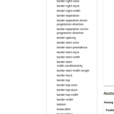
border-right-color
border-right-style
border-right-width
border-separation
border-separation.block-
progression-direction
border-separation.inline-
progression-direction
border-spacing
border-start-color
border-start-precedence
border-start-style
border-start-width
border-start-
width.conditionality
border-start-width.length
border-style
border-top
border-top-color
border-top-style
Auszu
border-top-width
border-width
bottom
break-after
break-before