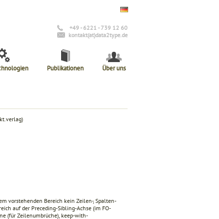
+49 - 6221 - 739 12 60
kontakt(at)data2type.de
chnologien
Publikationen
Über uns
t.verlag)
m vorstehenden Bereich kein Zeilen-, Spalten-
eich auf der Preceding-Sibling-Achse (im FO-
ine
(für Zeilenumbrüche),
keep-with-