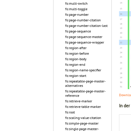
fo:multi-switch
fo:multi-toggle
fo:page-number
fo:page-number-citation
fo:page-number-citation-last
fo:page-sequence
fo:page-sequence-master
fo:page-sequence-wrapper
fo:region-after
fo:region-before
fo:region-body
fo:region-end
fo:region-name-specifier
fo:region-start
fo:repeatable-page-master-
alternatives
fo:repeatable-page-master-
Downloa
reference
fo:retrieve-marker
In der
fo:retrieve-table-marker
fo:root
fo:scaling-value-citation
fo:simple-page-master
fo:single-page-master-