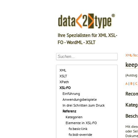
Ihre Spezialisten für XML XSL-
FO - WordML - XSLT
XML-Tec
keep
XML
(Auszug 
XSLT
XPath
A
|
B
|
C
XSL-FO
Recom
Einführung
Anwendungsbeispiele
Kateg
In drei Schritten zum Druck
Referenz
Besch
Kategorien
Elemente in XSL-FO
Mit die
fo:basic-link
oder Se
fo:bidi-override
Dokumen