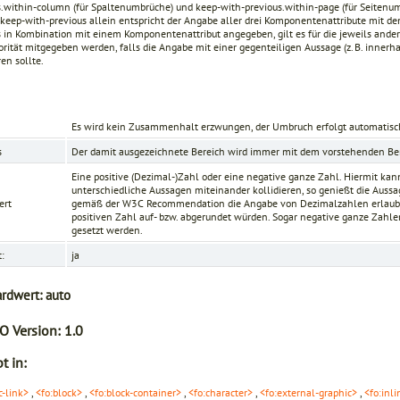
s.within-column
(für Spaltenumbrüche) und
keep-with-previous.within-page
(für Seitenu
keep-with-previous
allein entspricht der Angabe aller drei Komponentenattribute mit de
s
in Kombination mit einem Komponentenattribut angegeben, gilt es für die jeweils and
orität mitgegeben werden, falls die Angabe mit einer gegenteiligen Aussage (z. B. innerh
ren sollte.
Es wird kein Zusammenhalt erzwungen, der Umbruch erfolgt automatisc
s
Der damit ausgezeichnete Bereich wird immer mit dem vorstehenden B
Eine positive (Dezimal-)Zahl oder eine negative ganze Zahl. Hiermit ka
unterschiedliche Aussagen miteinander kollidieren, so genießt die Aussag
ert
gemäß der
W3C Recommendation
die Angabe von Dezimalzahlen erlaubt
positiven Zahl auf- bzw. abgerundet würden. Sogar negative ganze Zahle
gesetzt werden.
t:
ja
ardwert:
auto
O Version:
1.0
t in:
c-link>
,
<fo:block>
,
<fo:block-container>
,
<fo:character>
,
<fo:external-graphic>
,
<fo:inli