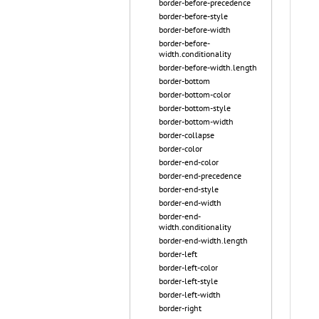
border-before-precedence
border-before-style
border-before-width
border-before-
width.conditionality
border-before-width.length
border-bottom
border-bottom-color
border-bottom-style
border-bottom-width
border-collapse
border-color
border-end-color
border-end-precedence
border-end-style
border-end-width
border-end-
width.conditionality
border-end-width.length
border-left
border-left-color
border-left-style
border-left-width
border-right