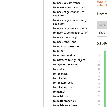
object>
fo:index-key-reference
value-ci
fo:index-page-citation-list
fo:index-page-citation-list-
Unters
separator
fo:index-page-citation-range-
separator
Confor
fo:index-page-number-prefix
fo:index-page-number-suffix
Basic
fo:index-range-begin
fo:index-range-end
XSL-FO
fo:initial-property-set
fo:inline
fo:inline-container
fo:instream-foreign-object
fo:layout-master-set
fo:leader
fo:list-block
fo:list-item
fo:list-item-body
fo:list-item-label
fo:marker
fo:multi-case
fo:multi-properties
fo:multi-property-set