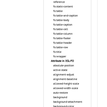
reference
fo:static-content
fo:table
fo:table-and-caption
fo:table-body
fo:table-caption
fo:table-cell
fo:table-column
fo:table-footer
fo:table-header
fo:table-row
fo:title
fo:wrapper
Attribute in XSL-FO
absolute-position
active-state
alignment-adjust
alignment-baseline
allowed-height-scale
allowed-width-scale
auto-restore
background
background-attachment
background-color