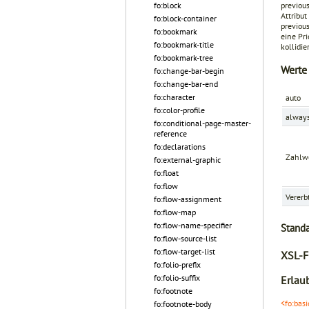
previou
fo:block
Attribut
fo:block-container
previou
fo:bookmark
eine Pri
fo:bookmark-title
kollidie
fo:bookmark-tree
Werte
fo:change-bar-begin
fo:change-bar-end
fo:character
auto
fo:color-profile
alway
fo:conditional-page-master-
reference
fo:declarations
Zahlw
fo:external-graphic
fo:float
fo:flow
Vererb
fo:flow-assignment
fo:flow-map
fo:flow-name-specifier
Stand
fo:flow-source-list
fo:flow-target-list
XSL-F
fo:folio-prefix
fo:folio-suffix
Erlaub
fo:footnote
<fo:basi
fo:footnote-body