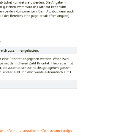
mbrüche) konkretisiert werden. Die Angabe im
m gleichen Wert. Wird das Attribut
keep-with-
eren beiden Komponenten. Dem Attribut kann auch
alb des Bereichs eine
page-break-after
-Angabe)
h.
ereich zusammengehalten.
nn eine Priorität angegeben werden. Wenn zwei
e mit der höheren Zahl Priorität. Theoretisch ist
, die automatisch zur nächstgelegenen ganzen
n sind erlaubt. Ihr Wert würde automatisch auf
1
ne>
,
<fo:inline-container>
,
<fo:instream-foreign-