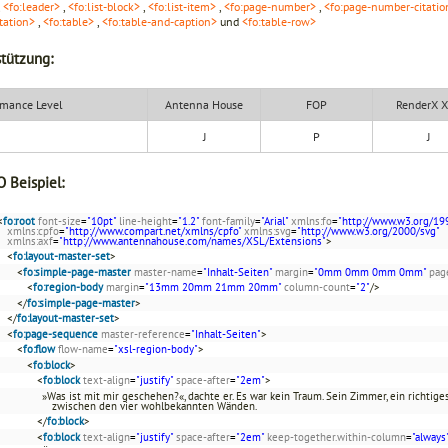
,
<fo:leader>
,
<fo:list-block>
,
<fo:list-item>
,
<fo:page-number>
,
<fo:page-number-citatio
tation>
,
<fo:table>
,
<fo:table-and-caption>
und
<fo:table-row>
tützung:
mance Level
Antenna House
FOP
RenderX 
J
P
J
 Beispiel:
<
fo:root
font-size
=
"10pt"
line-height
=
"1.2"
font-family
=
"Arial"
xmlns:fo
=
"http://www.w3.org/19
xmlns:cpfo
=
"http://www.compart.net/xmlns/cpfo"
xmlns:svg
=
"http://www.w3.org/2000/svg"
xmlns:axf
=
"http://www.antennahouse.com/names/XSL/Extensions"
>
<
fo:layout-master-set
>
<
fo:simple-page-master
master-name
=
"Inhalt-Seiten"
margin
=
"0mm 0mm 0mm 0mm"
pag
<
fo:region-body
margin
=
"13mm 20mm 21mm 20mm"
column-count
=
"2"
/>
</
fo:simple-page-master
>
</
fo:layout-master-set
>
<
fo:page-sequence
master-reference
=
"Inhalt-Seiten"
>
<
fo:flow
flow-name
=
"xsl-region-body"
>
<
fo:block
>
<
fo:block
text-align
=
"justify"
space-after
=
"2em"
>
»Was ist mit mir geschehen?«, dachte er. Es war kein Traum. Sein Zimmer, ein richtig
zwischen den vier wohlbekannten Wänden.
</
fo:block
>
<
fo:block
text-align
=
"justify"
space-after
=
"2em"
keep-together.within-column
=
"always