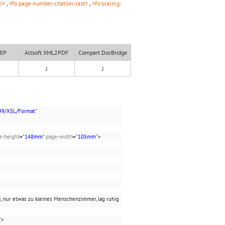
n>
,
<fo:page-number-citation-last>
,
<fo:scaling-
XEP
Altsoft XML2PDF
Compart DocBridge
J
J
99/XSL/Format"
e-height
=
"148mm"
page-width
=
"105mm"
>
es, nur etwas zu kleines Menschenzimmer, lag ruhig
"
>