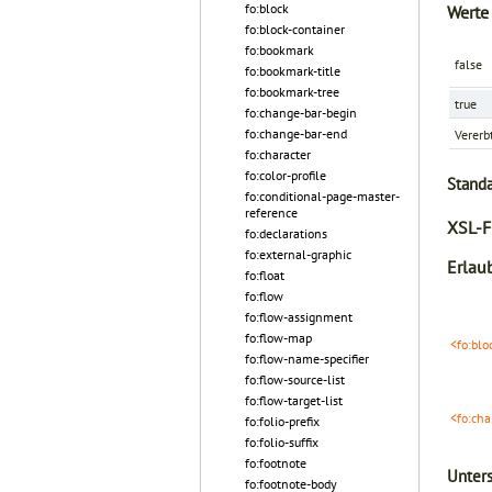
fo:block
Werte
fo:block-container
fo:bookmark
false
fo:bookmark-title
fo:bookmark-tree
true
fo:change-bar-begin
fo:change-bar-end
Vererb
fo:character
fo:color-profile
Stand
fo:conditional-page-master-
reference
XSL-F
fo:declarations
fo:external-graphic
Erlaub
fo:float
fo:flow
fo:flow-assignment
fo:flow-map
<fo:blo
fo:flow-name-specifier
fo:flow-source-list
fo:flow-target-list
<fo:cha
fo:folio-prefix
fo:folio-suffix
fo:footnote
Unters
fo:footnote-body