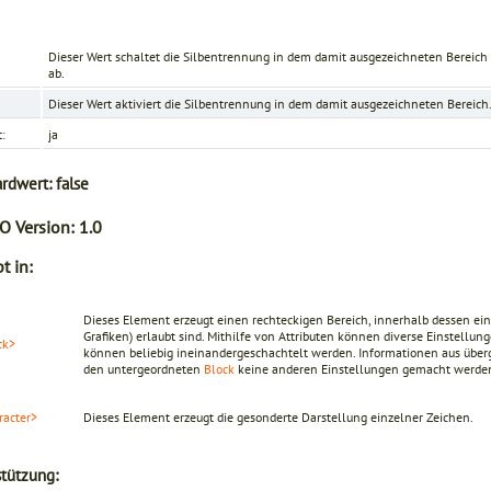
Dieser Wert schaltet die Silbentrennung in dem damit ausgezeichneten Bereich
ab.
Dieser Wert aktiviert die Silbentrennung in dem damit ausgezeichneten Bereich
t:
ja
ardwert:
false
O Version:
1.0
t in:
Dieses Element erzeugt einen rechteckigen Bereich, innerhalb dessen eine
Grafiken) erlaubt sind. Mithilfe von Attributen können diverse Einstel
ck>
können beliebig ineinandergeschachtelt werden. Informationen aus übe
den untergeordneten
Block
keine anderen Einstellungen gemacht werden
racter>
Dieses Element erzeugt die gesonderte Darstellung einzelner Zeichen.
tützung: