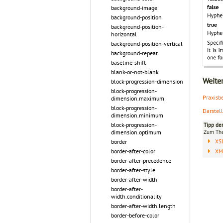
background-image
background-position
background-position-
horizontal
background-position-vertical
background-repeat
baseline-shift
blank-or-not-blank
Weite
block-progression-dimension
block-progression-
Praxisb
dimension.maximum
block-progression-
Darstel
dimension.minimum
block-progression-
Tipp de
dimension.optimum
Zum T
border
XS
border-after-color
XML
border-after-precedence
border-after-style
border-after-width
border-after-
width.conditionality
border-after-width.length
border-before-color