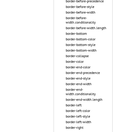
border-before-precedence
border-before-style
border-before-width
border-before-
width.conditionality
border-before-width.length
border-bottom
border-bottom-color
border-bottom-style
border-bottom-width
border-collapse
border-color
border-end-color
border-end-precedence
border-end-style
border-end-width
border-end-
width.conditionality
border-end-width.length
border-left
border-left-color
border-left-style
border-left-width
border-right