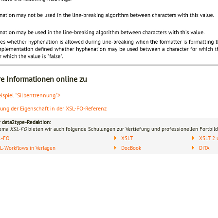
re Informationen online zu
eispiel "Silbentrennung">
lung der Eigenschaft in der XSL-FO-Referenz
r data2type-Redaktion:
hema
XSL-FO
bieten wir auch folgende Schulungen zur Vertiefung und professionellen Fortbild
L-FO
XSLT
XSLT 2 
-Workflows in Verlagen
DocBook
DITA