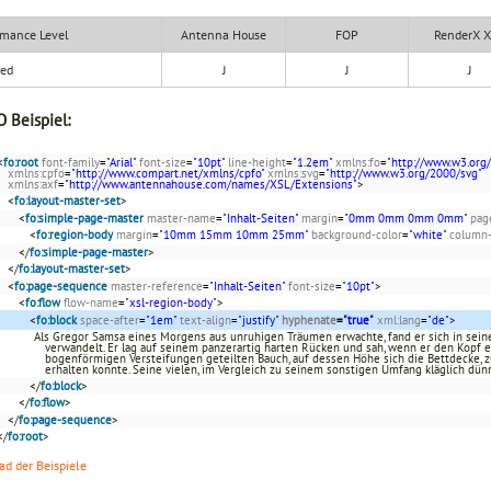
mance Level
Antenna House
FOP
RenderX 
ded
J
J
J
 Beispiel:
<
fo:root
font-family
=
"Arial"
font-size
=
"10pt"
line-height
=
"1.2em"
xmlns:fo
=
"http://www.w3.org
xmlns:cpfo
=
"http://www.compart.net/xmlns/cpfo"
xmlns:svg
=
"http://www.w3.org/2000/svg"
xmlns:axf
=
"http://www.antennahouse.com/names/XSL/Extensions"
>
<
fo:layout-master-set
>
<
fo:simple-page-master
master-name
=
"Inhalt-Seiten"
margin
=
"0mm 0mm 0mm 0mm"
pag
<
fo:region-body
margin
=
"10mm 15mm 10mm 25mm"
background-color
=
"white"
column
</
fo:simple-page-master
>
</
fo:layout-master-set
>
<
fo:page-sequence
master-reference
=
"Inhalt-Seiten"
font-size
=
"10pt"
>
<
fo:flow
flow-name
=
"xsl-region-body"
>
<
fo:block
space-after
=
"1em"
text-align
=
"justify"
hyphenate
=
"true"
xml:lang
=
"de"
>
Als Gregor Samsa eines Morgens aus unruhigen Träumen erwachte, fand er sich in se
verwandelt. Er lag auf seinem panzerartig harten Rücken und sah, wenn er den Kopf 
bogenförmigen Versteifungen geteilten Bauch, auf dessen Höhe sich die Bettdecke, 
erhalten konnte. Seine vielen, im Vergleich zu seinem sonstigen Umfang kläglich dün
</
fo:block
>
</
fo:flow
>
</
fo:page-sequence
>
</
fo:root
>
d der Beispiele