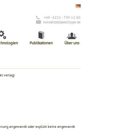
+49 - 6221 - 739 12 60
kontakt(at)data2type.de
chnologien
Publikationen
Über uns
t.verlag)
ennung angewandt oder explizit keine angewandt