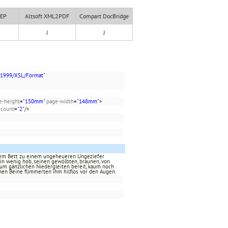
XEP
Altsoft XML2PDF
Compart DocBridge
J
J
/1999/XSL/Format"
e-height
=
"150mm"
page-width
=
"148mm"
>
-count
=
"2"
/>
inem Bett zu einem ungeheueren Ungeziefer
ein wenig hob, seinen gewölbten, braunen, von
zum gänzlichen Niedergleiten bereit, kaum noch
nen Beine flimmerten ihm hilflos vor den Augen.