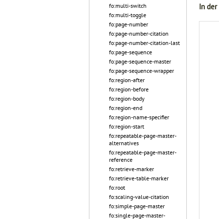
In der
fo:multi-switch
fo:multi-toggle
fo:page-number
fo:page-number-citation
fo:page-number-citation-last
fo:page-sequence
fo:page-sequence-master
fo:page-sequence-wrapper
fo:region-after
fo:region-before
fo:region-body
fo:region-end
fo:region-name-specifier
fo:region-start
fo:repeatable-page-master-
alternatives
fo:repeatable-page-master-
reference
fo:retrieve-marker
fo:retrieve-table-marker
fo:root
fo:scaling-value-citation
fo:simple-page-master
fo:single-page-master-