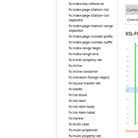
fo:index-key-reference
fo:index-page-citation-list
Confor
fo:index-page-citation-list-
Exten
separator
fo:index-page-citation-range-
separator
XSL-FO
fo:index-page-number-prefix
fo:index-page-number-suffix
fo:index-range-begin
fo:index-range-end
fo:initial-property-set
fo:inline
fo:inline-container
fo:instream-foreign-object
fo:layout-master-set
fo:leader
fo:list-block
fo:list-item
fo:list-item-body
fo:list-item-label
fo:marker
fo:multi-case
fo:multi-properties
Downloa
fo:multi-property-set