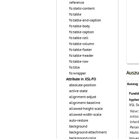
reference
fo:static-content
fo:table
fo:table-and-caption
fo:table-body
fo:table-caption
fo:table-cell
fo:table-column
fo:table-footer
fo:table-header
fo:table-row
fo:title
Auszu
fo:wrapper
Attribute in XSL-FO
absolute-position
active-state
alignment-adjust
alignment-baseline
allowed-height-scale
allowed-width-scale
auto-restore
background
background-attachment
background-color