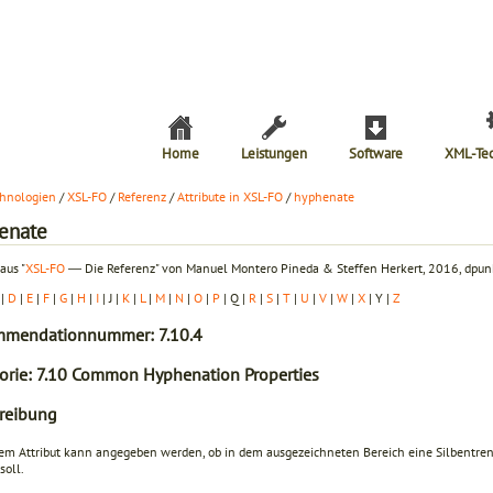
Home
Leistungen
Software
XML-Te
hnologien
/
XSL-FO
/
Referenz
/
Attribute in XSL-FO
/
hyphenate
enate
aus "
XSL-FO
― Die Referenz" von Manuel Montero Pineda & Steffen Herkert, 2016, dpunk
|
D
|
E
|
F
|
G
|
H
|
I
| J |
K
|
L
|
M
|
N
|
O
|
P
| Q |
R
|
S
|
T
|
U
|
V
|
W
|
X
| Y |
Z
mendationnummer: 7.10.4
orie: 7.10 Common Hyphenation Properties
reibung
sem Attribut kann angegeben werden, ob in dem ausgezeichneten Bereich eine Silbentr
soll.