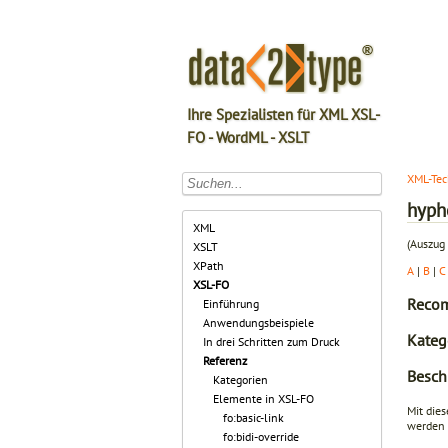
Ihre Spezialisten für XML XSL-
FO - WordML - XSLT
XML-Tec
hyph
XML
(Auszug 
XSLT
XPath
A
|
B
|
C
XSL-FO
Recom
Einführung
Anwendungsbeispiele
Kateg
In drei Schritten zum Druck
Referenz
Besch
Kategorien
Elemente in XSL-FO
Mit die
fo:basic-link
werden 
fo:bidi-override