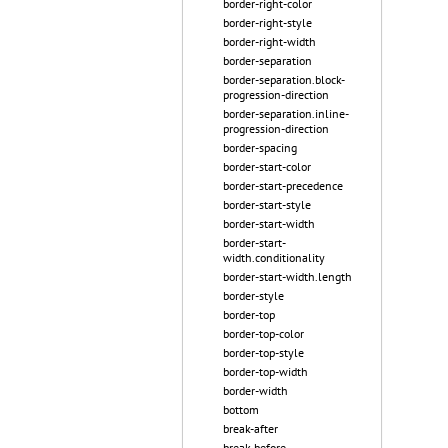
border-right-color
border-right-style
border-right-width
border-separation
border-separation.block-
progression-direction
border-separation.inline-
progression-direction
border-spacing
border-start-color
border-start-precedence
border-start-style
border-start-width
border-start-
width.conditionality
border-start-width.length
border-style
border-top
border-top-color
border-top-style
border-top-width
border-width
bottom
break-after
break-before