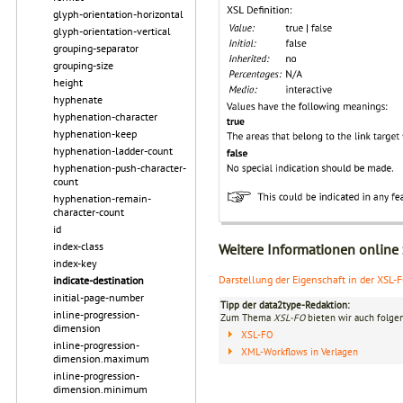
glyph-orientation-horizontal
glyph-orientation-vertical
grouping-separator
grouping-size
height
hyphenate
hyphenation-character
hyphenation-keep
hyphenation-ladder-count
hyphenation-push-character-
count
hyphenation-remain-
character-count
id
index-class
Weitere Informationen online
index-key
Darstellung der Eigenschaft in der XSL-
indicate-destination
initial-page-number
Tipp der data2type-Redaktion:
inline-progression-
Zum Thema
XSL-FO
bieten wir auch folge
dimension
XSL-FO
inline-progression-
XML-Workflows in Verlagen
dimension.maximum
inline-progression-
dimension.minimum