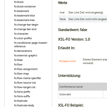
fo:block
Werte
fo:block-container
fo:bookmark
true
Das Link-Ziel wird angezeigt.
fo:bookmark-title
false
Das Link-Ziel wird nicht angezei
fo:bookmark-tree
fo:change-bar-begin
fo:change-bar-end
Standardwert:
false
fo:character
fo:color-profile
XSL-FO Version:
1.0
fo:conditional-page-master-
reference
Erlaubt in:
fo:declarations
fo:external-graphic
Dieses Element erz
fo:float
<fo:basic-link>
verweist.
fo:flow
fo:flow-assignment
fo:flow-map
Unterstützung:
fo:flow-name-specifier
fo:flow-source-list
Conformance Level
fo:flow-target-list
fo:folio-prefix
Extended
fo:folio-suffix
fo:footnote
XSL-FO Beispiel:
fo:footnote-body