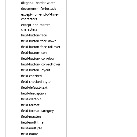
diagonal-border-width
document-info-include
except-non-end-of-line-
characters
except-non-starter-
characters
field-button-face
field-button-face-down
field-button-face-rollover
field-button-icon
field-button-icon-down
field-button-icon-rollover
field-button-layout
field-checked
field-checked-style
field-default-text
field-description
field-editable
field-format
field-format-category
field-maxlen
field-multiline
field-multiple
field-name