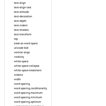
text-align
text-align-last
text-altitude
text-decoration
text-depth
text-indent
text-shadow
text-transform
top
treat-as-word-space
unicode-bidi
vertical-align
visibility
white-space
white-space-collapse
white-space-treatment
widows
width
word-spacing
word-spacing.conditionality
word-spacing.maximum
word-spacing.minimum
word-spacing.optimum