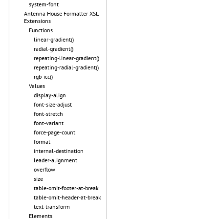
system-font
Antenna House Formatter XSL
Extensions
Functions
linear-gradient()
radial-gradient()
repeating-linear-gradient()
repeating-radial-gradient()
rgb-icc()
Values
display-align
font-size-adjust
font-stretch
font-variant
force-page-count
format
internal-destination
leader-alignment
overflow
size
table-omit-footer-at-break
table-omit-header-at-break
text-transform
Elements