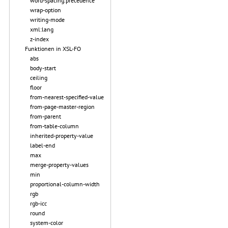
word-spacing.precedence
wrap-option
writing-mode
xml:lang
z-index
Funktionen in XSL-FO
abs
body-start
ceiling
floor
from-nearest-specified-value
from-page-master-region
from-parent
from-table-column
inherited-property-value
label-end
max
merge-property-values
min
proportional-column-width
rgb
rgb-icc
round
system-color