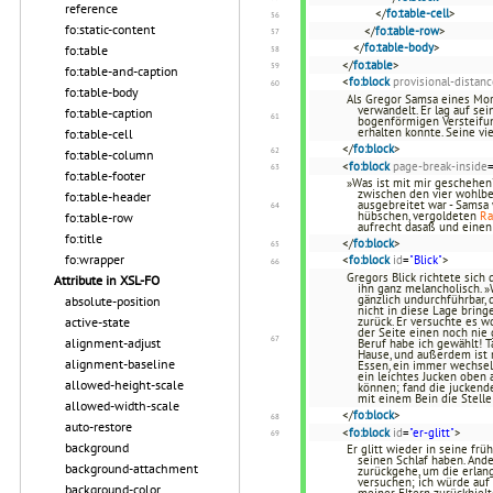
reference
</
fo:table-cell
>
fo:static-content
</
fo:table-row
>
</
fo:table-body
>
fo:table
</
fo:table
>
fo:table-and-caption
<
fo:block
provisional-distan
fo:table-body
Als Gregor Samsa eines Mor
verwandelt. Er lag auf se
fo:table-caption
bogenförmigen Versteifun
erhalten konnte. Seine vi
fo:table-cell
</
fo:block
>
fo:table-column
<
fo:block
page-break-inside
fo:table-footer
»Was ist mit mir geschehen?
zwischen den vier wohlb
fo:table-header
ausgebreitet war - Samsa 
hübschen, vergoldeten
R
fo:table-row
aufrecht dasaß und eine
fo:title
</
fo:block
>
fo:wrapper
<
fo:block
id
=
"Blick"
>
Gregors Blick richtete sich
Attribute in XSL-FO
ihn ganz melancholisch. »
gänzlich undurchführbar, 
absolute-position
nicht in diese Lage bring
active-state
zurück. Er versuchte es w
der Seite einen noch nie 
alignment-adjust
Beruf habe ich gewählt! T
Hause, und außerdem ist 
alignment-baseline
Essen, ein immer wechseln
ein leichtes Jucken oben
allowed-height-scale
können; fand die juckende
mit einem Bein die Stelle
allowed-width-scale
</
fo:block
>
auto-restore
<
fo:block
id
=
"er-glitt"
>
background
Er glitt wieder in seine fr
seinen Schlaf haben. And
background-attachment
zurückgehe, um die erlang
versuchen; ich würde auf 
background-color