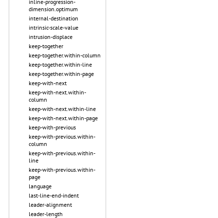
inline-progression-
dimension.optimum
internal-destination
intrinsic-scale-value
intrusion-displace
keep-together
keep-together.within-column
keep-together.within-line
keep-together.within-page
keep-with-next
keep-with-next.within-
column
keep-with-next.within-line
keep-with-next.within-page
keep-with-previous
keep-with-previous.within-
column
keep-with-previous.within-
line
keep-with-previous.within-
page
language
last-line-end-indent
leader-alignment
leader-length