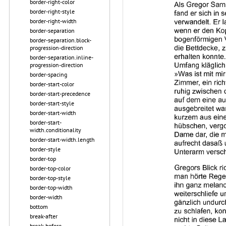
border-right-color
border-right-style
border-right-width
border-separation
border-separation.block-
progression-direction
border-separation.inline-
progression-direction
border-spacing
border-start-color
border-start-precedence
border-start-style
border-start-width
border-start-
width.conditionality
border-start-width.length
border-style
border-top
border-top-color
border-top-style
border-top-width
border-width
bottom
break-after
break-before