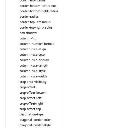
bookmark-include
border-bottom-left-radius
border-bottom-right-radius
border-radius
border-top-left-radius
border-top-right-radius
box-shadow
column-fill
column-number-format
column-rule-align
column-rule-color
column-rule-display
column-rule-length
column-rule-style
column-rule-width
crop-area-visibility
crop-offset
crop-offset-bottom
crop-offset-left
crop-offset-right
crop-offset-top
destination-type
diagonal-border-color
diagonal-border-style