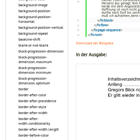
meiner Eltern zurückhielt
Herzens aus gesagt. Vom P
background-image
herab mit dem Angestellt
Hoffnung ist noch nicht g
background-position
dürfte noch fünf bis sech
muß ich aufstehen, denn 
background-position-
</
fo:block
>
horizontal
</
fo:flow
>
background-position-vertical
</
fo:page-sequence
>
background-repeat
</
fo:root
>
baseline-shift
Download der Beispiele
blank-or-not-blank
block-progression-dimension
In der Ausgabe:
block-progression-
dimension.maximum
block-progression-
dimension.minimum
block-progression-
dimension.optimum
border
border-after-color
border-after-precedence
border-after-style
border-after-width
border-after-
width.conditionality
border-after-width.length
border-before-color