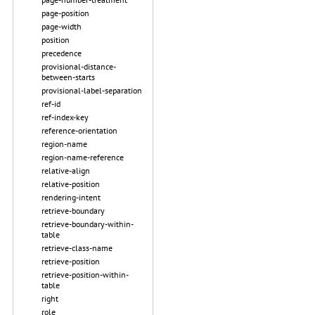
page-position
page-width
position
precedence
provisional-distance-
between-starts
provisional-label-separation
ref-id
ref-index-key
reference-orientation
region-name
region-name-reference
relative-align
relative-position
rendering-intent
retrieve-boundary
retrieve-boundary-within-
table
retrieve-class-name
retrieve-position
retrieve-position-within-
table
right
role