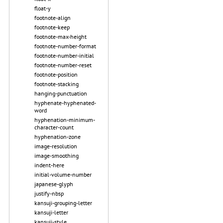
float-y
footnote-align
footnote-keep
footnote-max-height
footnote-number-format
footnote-number-initial
footnote-number-reset
footnote-position
footnote-stacking
hanging-punctuation
hyphenate-hyphenated-
word
hyphenation-minimum-
character-count
hyphenation-zone
image-resolution
image-smoothing
indent-here
initial-volume-number
japanese-glyph
justify-nbsp
kansuji-grouping-letter
kansuji-letter
kansuji-style