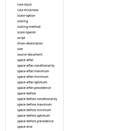
rule-style
rule-thickness
scale-option
scaling
scaling-method
score-spaces
script
show-destination
size
source-document
space-after
space-after.conditionality
space-after.maximum
space-after.minimum
space-after.optimum
space-after.precedence
space-before
space-before.conditionality
space-before.maximum
space-before.minimum
space-before.optimum
space-before.precedence
space-end