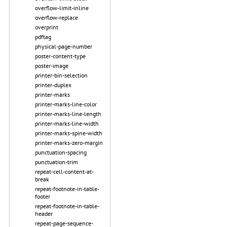
overflow-limit-inline
overflow-replace
overprint
pdftag
physical-page-number
poster-content-type
poster-image
printer-bin-selection
printer-duplex
printer-marks
printer-marks-line-color
printer-marks-line-length
printer-marks-line-width
printer-marks-spine-width
printer-marks-zero-margin
punctuation-spacing
punctuation-trim
repeat-cell-content-at-
break
repeat-footnote-in-table-
footer
repeat-footnote-in-table-
header
repeat-page-sequence-