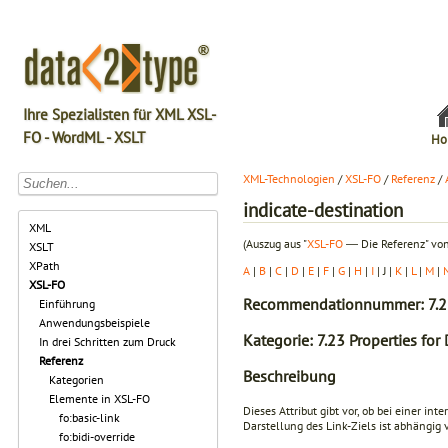
Ihre Spezialisten für XML XSL-
FO - WordML - XSLT
Ho
XML-Technologien
/
XSL-FO
/
Referenz
/
indicate-destination
XML
(Auszug aus "
XSL-FO
― Die Referenz" von
XSLT
XPath
A
|
B
|
C
|
D
|
E
|
F
|
G
|
H
|
I
| J |
K
|
L
|
M
|
XSL-FO
Recommendationnummer: 7.2
Einführung
Anwendungsbeispiele
Kategorie: 7.23 Properties for
In drei Schritten zum Druck
Referenz
Beschreibung
Kategorien
Elemente in XSL-FO
Dieses Attribut gibt vor, ob bei einer i
fo:basic-link
Darstellung des Link-Ziels ist abhängig
fo:bidi-override