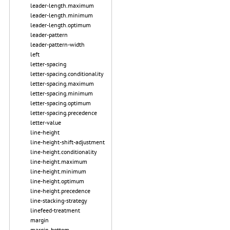
leader-length.maximum
leader-length.minimum
leader-length.optimum
leader-pattern
leader-pattern-width
left
letter-spacing
letter-spacing.conditionality
letter-spacing.maximum
letter-spacing.minimum
letter-spacing.optimum
letter-spacing.precedence
letter-value
line-height
line-height-shift-adjustment
line-height.conditionality
line-height.maximum
line-height.minimum
line-height.optimum
line-height.precedence
line-stacking-strategy
linefeed-treatment
margin
margin-bottom