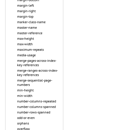
margin-left
margin-right
margin-top
marker-class-name
master-name
master-reference
max-height
max-width
maximum-repeats
media-usage
merge-pages-across-index-
key-references
merge-ranges-across-index-
key-references
merge-sequential-page-
numbers
min-height
min-width
number-columns-repeated
number-columns-spanned
number-rows-spanned
odd-or-even
orphans
overflow