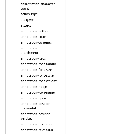
abbreviation-character-
count
action-type
alt-glyph
alttext
annotation-author
annotation-color
annotation-contents
annotation-file-
attachment
annotation-flags
annotation-font-family
annotation-font-size
annotation-font-style
annotation-font-weight
annotation-height
annotation-icon-name
annotation-open
annotation-position-
horizontal
annotation-position-
vertical
annotation-text-align
annotation-text-color