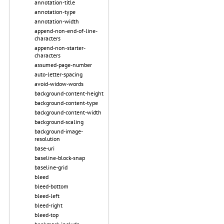
annotation-title
annotation-type
annotation-width
append-non-end-of-line-
characters
append-non-starter-
characters
assumed-page-number
auto-letter-spacing
avoid-widow-words
background-content-height
background-content-type
background-content-width
background-scaling
background-image-
resolution
base-uri
baseline-block-snap
baseline-grid
bleed
bleed-bottom
bleed-left
bleed-right
bleed-top