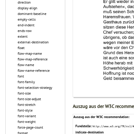
direction
display-align
dominant-baseline
empty-cells
end-indent
ends-row
extent
external-destination
float
flow-map-name
flow-map-reference
flow-name
flow-name-reference
font
font-family
font-selection-strategy
font-size
font-size-adjust
font-stretch
Auszug aus der W3C recomme
font-style
font-variant
font-weight
force-page-count
format