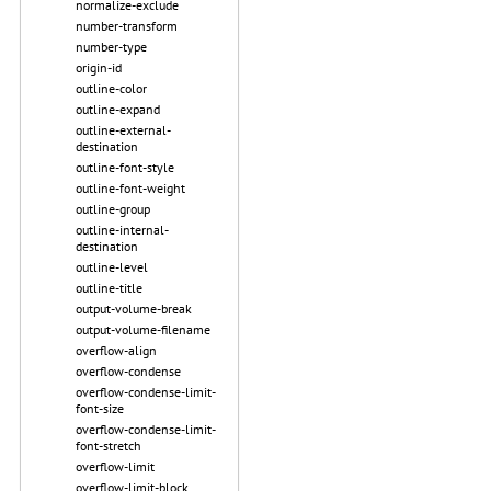
normalize-exclude
number-transform
number-type
origin-id
outline-color
outline-expand
outline-external-
destination
outline-font-style
outline-font-weight
outline-group
outline-internal-
destination
outline-level
outline-title
output-volume-break
output-volume-filename
overflow-align
overflow-condense
overflow-condense-limit-
font-size
overflow-condense-limit-
font-stretch
overflow-limit
overflow-limit-block