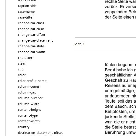
caption-side
case-name
case-title
change-bar-class
change-bar-color
change-bar-offset
change-bar-placement
Seite 3
change-bar-style
change-bar-width
character
clear
clip
color
color-profile-name
column-count
column-gap
column-number
column-width
content-height
content-type
content-width
country
destination-placement-offset