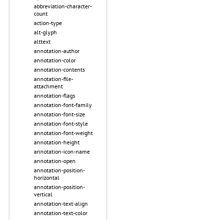
abbreviation-character-
count
action-type
alt-glyph
alttext
annotation-author
annotation-color
annotation-contents
annotation-file-
attachment
annotation-flags
annotation-font-family
annotation-font-size
annotation-font-style
annotation-font-weight
annotation-height
annotation-icon-name
annotation-open
annotation-position-
horizontal
annotation-position-
vertical
annotation-text-align
annotation-text-color