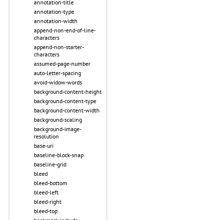
annotation-title
annotation-type
annotation-width
append-non-end-of-line-
characters
append-non-starter-
characters
assumed-page-number
auto-letter-spacing
avoid-widow-words
background-content-height
background-content-type
background-content-width
background-scaling
background-image-
resolution
base-uri
baseline-block-snap
baseline-grid
bleed
bleed-bottom
bleed-left
bleed-right
bleed-top