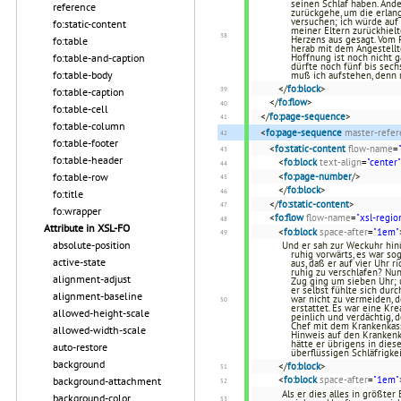
seinen Schlaf haben. And
reference
zurückgehe, um die erlang
versuchen; ich würde auf 
fo:static-content
meiner Eltern zurückhielt
Herzens aus gesagt. Vom P
fo:table
herab mit dem Angestellt
fo:table-and-caption
Hoffnung ist noch nicht g
dürfte noch fünf bis sech
fo:table-body
muß ich aufstehen, denn 
</
fo:block
>
fo:table-caption
</
fo:flow
>
fo:table-cell
</
fo:page-sequence
>
fo:table-column
<
fo:page-sequence
master-refer
fo:table-footer
<
fo:static-content
flow-name
=
fo:table-header
<
fo:block
text-align
=
"center"
fo:table-row
<
fo:page-number
/>
</
fo:block
>
fo:title
</
fo:static-content
>
fo:wrapper
<
fo:flow
flow-name
=
"xsl-regio
Attribute in XSL-FO
<
fo:block
space-after
=
"1em"
absolute-position
Und er sah zur Weckuhr hinü
ruhig vorwärts, es war so
active-state
aus, daß er auf vier Uhr r
ruhig zu verschlafen? Nun,
alignment-adjust
Zug ging um sieben Uhr; u
er selbst fühlte sich dur
alignment-baseline
war nicht zu vermeiden, 
erstattet. Es war eine Kr
allowed-height-scale
peinlich und verdächtig,
Chef mit dem Krankenkas
allowed-width-scale
Hinweis auf den Krankenk
hätte er übrigens in dies
auto-restore
überflüssigen Schläfrigke
background
</
fo:block
>
<
fo:block
space-after
=
"1em"
background-attachment
Als er dies alles in größter
background-color