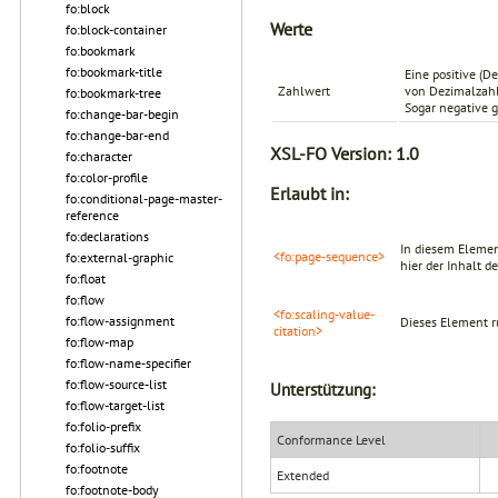
fo:block
Werte
fo:block-container
fo:bookmark
fo:bookmark-title
Eine positive (D
Zahlwert
von Dezimalzahl
fo:bookmark-tree
Sogar negative g
fo:change-bar-begin
fo:change-bar-end
XSL-FO Version:
1.0
fo:character
fo:color-profile
Erlaubt in:
fo:conditional-page-master-
reference
fo:declarations
In diesem Elemen
<fo:page-sequence>
fo:external-graphic
hier der Inhalt d
fo:float
fo:flow
<fo:scaling-value-
fo:flow-assignment
Dieses Element r
citation>
fo:flow-map
fo:flow-name-specifier
fo:flow-source-list
Unterstützung:
fo:flow-target-list
fo:folio-prefix
Conformance Level
fo:folio-suffix
fo:footnote
Extended
fo:footnote-body