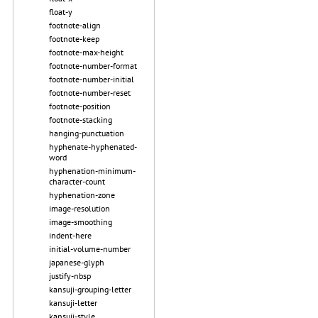
float-y
footnote-align
footnote-keep
footnote-max-height
footnote-number-format
footnote-number-initial
footnote-number-reset
footnote-position
footnote-stacking
hanging-punctuation
hyphenate-hyphenated-
word
hyphenation-minimum-
character-count
hyphenation-zone
image-resolution
image-smoothing
indent-here
initial-volume-number
japanese-glyph
justify-nbsp
kansuji-grouping-letter
kansuji-letter
kansuji-style