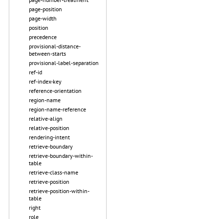
page-position
page-width
position
precedence
provisional-distance-
between-starts
provisional-label-separation
ref-id
ref-index-key
reference-orientation
region-name
region-name-reference
relative-align
relative-position
rendering-intent
retrieve-boundary
retrieve-boundary-within-
table
retrieve-class-name
retrieve-position
retrieve-position-within-
table
right
role