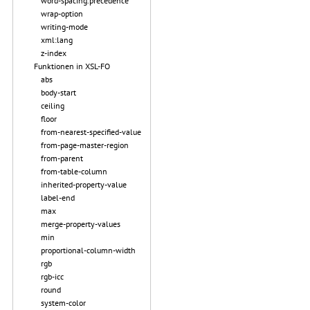
word-spacing.precedence
wrap-option
writing-mode
xml:lang
z-index
Funktionen in XSL-FO
abs
body-start
ceiling
floor
from-nearest-specified-value
from-page-master-region
from-parent
from-table-column
inherited-property-value
label-end
max
merge-property-values
min
proportional-column-width
rgb
rgb-icc
round
system-color