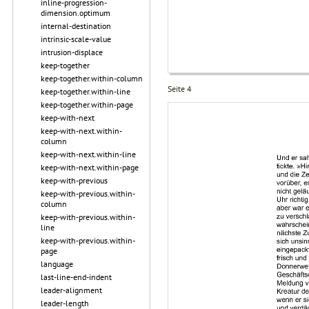
inline-progression-
dimension.optimum
internal-destination
intrinsic-scale-value
intrusion-displace
keep-together
keep-together.within-column
Seite 4
keep-together.within-line
keep-together.within-page
keep-with-next
keep-with-next.within-
column
keep-with-next.within-line
keep-with-next.within-page
keep-with-previous
keep-with-previous.within-
column
keep-with-previous.within-
line
keep-with-previous.within-
page
language
last-line-end-indent
leader-alignment
leader-length