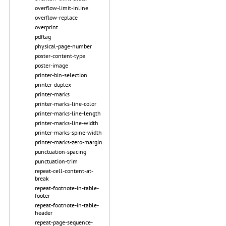
overflow-limit-inline
overflow-replace
overprint
pdftag
physical-page-number
poster-content-type
poster-image
printer-bin-selection
printer-duplex
printer-marks
printer-marks-line-color
printer-marks-line-length
printer-marks-line-width
printer-marks-spine-width
printer-marks-zero-margin
punctuation-spacing
punctuation-trim
repeat-cell-content-at-
break
repeat-footnote-in-table-
footer
repeat-footnote-in-table-
header
repeat-page-sequence-