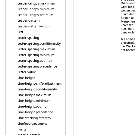
leader-length.maximum
leader-length.minimum
leader-length.optimum
leader-pattern
leader-pattern-width
left
letter-spacing
letter-spacing.conditionality
letter-spacing.maximum
letter-spacing.minimum
letter-spacing.optimum
letter-spacing.precedence
letter-value
line-height
line-height-shift-adjustment
line-height.conditionality
line-height.maximum
line-height.minimum
line-height.optimum
line-height.precedence
line-stacking-strategy
linefeed-treatment
margin
margin-bottom