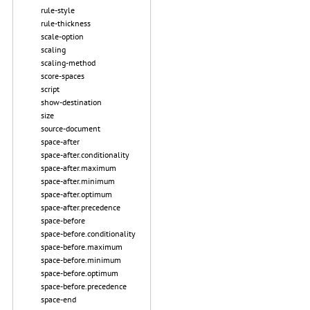
rule-style
rule-thickness
scale-option
scaling
scaling-method
score-spaces
script
show-destination
size
source-document
space-after
space-after.conditionality
space-after.maximum
space-after.minimum
space-after.optimum
space-after.precedence
space-before
space-before.conditionality
space-before.maximum
space-before.minimum
space-before.optimum
space-before.precedence
space-end