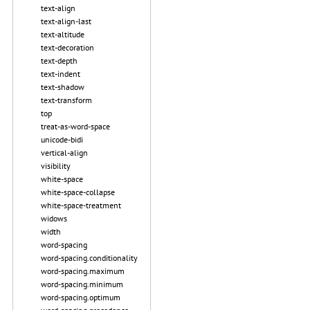
text-align
text-align-last
text-altitude
text-decoration
text-depth
text-indent
text-shadow
text-transform
top
treat-as-word-space
unicode-bidi
vertical-align
visibility
white-space
white-space-collapse
white-space-treatment
widows
width
word-spacing
word-spacing.conditionality
word-spacing.maximum
word-spacing.minimum
word-spacing.optimum