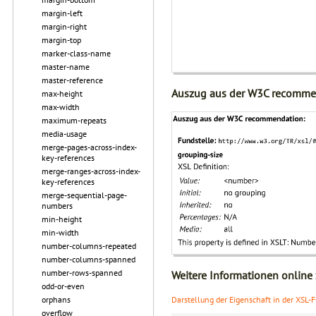
margin-left
margin-right
margin-top
marker-class-name
master-name
master-reference
Auszug aus der W3C recomme
max-height
max-width
maximum-repeats
media-usage
merge-pages-across-index-
key-references
merge-ranges-across-index-
key-references
merge-sequential-page-
numbers
min-height
min-width
number-columns-repeated
number-columns-spanned
number-rows-spanned
Weitere Informationen online
odd-or-even
Darstellung der Eigenschaft in der XSL-
orphans
overflow