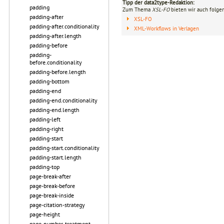
Tipp der data2type-Redaktion:
padding
Zum Thema
XSL-FO
bieten wir auch folge
padding-after
XSL-FO
padding-after.conditionality
XML-Workflows in Verlagen
padding-after.length
padding-before
padding-
before.conditionality
padding-before.length
padding-bottom
padding-end
padding-end.conditionality
padding-end.length
padding-left
padding-right
padding-start
padding-start.conditionality
padding-start.length
padding-top
page-break-after
page-break-before
page-break-inside
page-citation-strategy
page-height
page-number-treatment