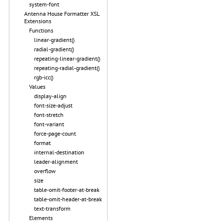
system-font
Antenna House Formatter XSL
Extensions
Functions
linear-gradient()
radial-gradient()
repeating-linear-gradient()
repeating-radial-gradient()
rgb-icc()
Values
display-align
font-size-adjust
font-stretch
font-variant
force-page-count
format
internal-destination
leader-alignment
overflow
size
table-omit-footer-at-break
table-omit-header-at-break
text-transform
Elements