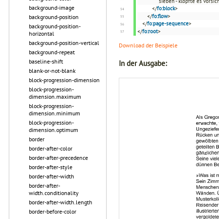
sieben - klopfte es vorsi
background-image
</
fo:block
>
</
fo:flow
>
background-position
</
fo:page-sequence
>
background-position-
</
fo:root
>
horizontal
background-position-vertical
Download der Beispiele
background-repeat
baseline-shift
In der Ausgabe:
blank-or-not-blank
block-progression-dimension
block-progression-
dimension.maximum
block-progression-
dimension.minimum
block-progression-
dimension.optimum
border
border-after-color
border-after-precedence
border-after-style
border-after-width
border-after-
width.conditionality
border-after-width.length
border-before-color