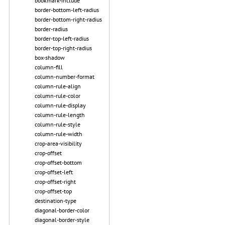
bookmark-include
border-bottom-left-radius
border-bottom-right-radius
border-radius
border-top-left-radius
border-top-right-radius
box-shadow
column-fill
column-number-format
column-rule-align
column-rule-color
column-rule-display
column-rule-length
column-rule-style
column-rule-width
crop-area-visibility
crop-offset
crop-offset-bottom
crop-offset-left
crop-offset-right
crop-offset-top
destination-type
diagonal-border-color
diagonal-border-style