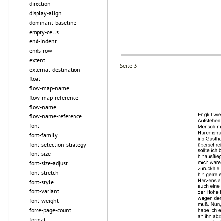
direction
display-align
dominant-baseline
empty-cells
end-indent
ends-row
extent
Seite 3
external-destination
float
flow-map-name
flow-map-reference
flow-name
flow-name-reference
font
font-family
font-selection-strategy
font-size
font-size-adjust
font-stretch
font-style
font-variant
font-weight
force-page-count
format