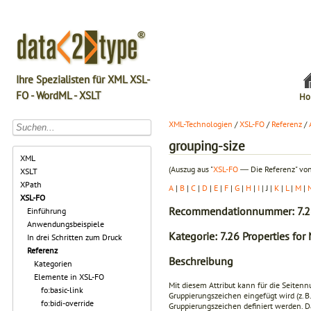
Ihre Spezialisten für XML XSL-
FO - WordML - XSLT
Ho
XML-Technologien
/
XSL-FO
/
Referenz
/
grouping-size
XML
(Auszug aus "
XSL-FO
― Die Referenz" von
XSLT
XPath
A
|
B
|
C
|
D
|
E
|
F
|
G
|
H
|
I
| J |
K
|
L
|
M
|
XSL-FO
Recommendationnummer: 7.2
Einführung
Anwendungsbeispiele
Kategorie: 7.26 Properties fo
In drei Schritten zum Druck
Referenz
Beschreibung
Kategorien
Elemente in XSL-FO
Mit diesem Attribut kann für die Seite
fo:basic-link
Gruppierungszeichen eingefügt wird (z. 
fo:bidi-override
Gruppierungszeichen definiert werden. Da