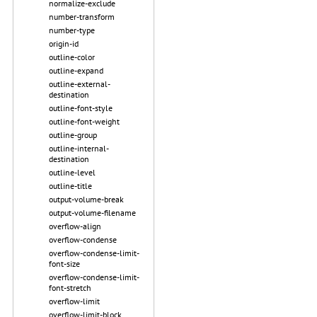
normalize-exclude
number-transform
number-type
origin-id
outline-color
outline-expand
outline-external-
destination
outline-font-style
outline-font-weight
outline-group
outline-internal-
destination
outline-level
outline-title
output-volume-break
output-volume-filename
overflow-align
overflow-condense
overflow-condense-limit-
font-size
overflow-condense-limit-
font-stretch
overflow-limit
overflow-limit-block