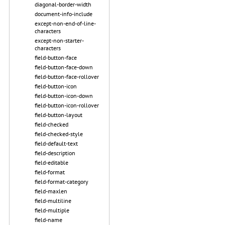
diagonal-border-width
document-info-include
except-non-end-of-line-
characters
except-non-starter-
characters
field-button-face
field-button-face-down
field-button-face-rollover
field-button-icon
field-button-icon-down
field-button-icon-rollover
field-button-layout
field-checked
field-checked-style
field-default-text
field-description
field-editable
field-format
field-format-category
field-maxlen
field-multiline
field-multiple
field-name