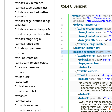
fo:index-key-reference
XSL-FO Beispiel:
fo:index-page-citation-list
fo:index-page-citation-list-
separator
<
fo:root
font-family
=
"Arial"
font-si
xmlns:cpfo
=
"http://www.compart
fo:index-page-citation-range-
xmlns:axf
=
"http://www.antenna
separator
<
fo:layout-master-set
>
<
fo:simple-page-master
maste
fo:index-page-number-prefix
<
fo:region-body
margin
=
"2
fo:index-page-number-suffix
<
fo:region-before
extent
=
"
fo:index-range-begin
<
fo:region-after
extent
=
"30
fo:index-range-end
</
fo:simple-page-master
>
</
fo:layout-master-set
>
fo:initial-property-set
<
fo:page-sequence
master-refer
fo:inline
<
fo:static-content
flow-name
=
fo:inline-container
<
fo:block
text-align
=
"center"
fo:instream-foreign-object
<
fo:page-number
/>
fo:layout-master-set
</
fo:block
>
</
fo:static-content
>
fo:leader
<
fo:flow
flow-name
=
"xsl-regio
fo:list-block
<
fo:block
space-after
=
"1em"
fo:list-item
Als Gregor Samsa eines Mor
verwandelt. Er lag auf se
fo:list-item-body
bogenförmigen Versteifun
erhalten konnte. Seine vi
fo:list-item-label
</
fo:block
>
fo:marker
<
fo:block
space-after
=
"1em"
fo:multi-case
»Was ist mit mir geschehen?
zwischen den vier wohlb
fo:multi-properties
ausgebreitet war - Samsa 
hübschen, vergoldeten
R
fo:multi-property-set