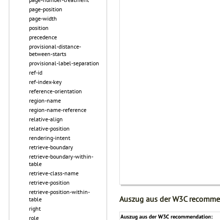
page-position
page-width
position
precedence
provisional-distance-
between-starts
provisional-label-separation
ref-id
ref-index-key
reference-orientation
region-name
region-name-reference
relative-align
relative-position
rendering-intent
retrieve-boundary
retrieve-boundary-within-
table
retrieve-class-name
retrieve-position
retrieve-position-within-
Auszug aus der W3C recomme
table
right
role