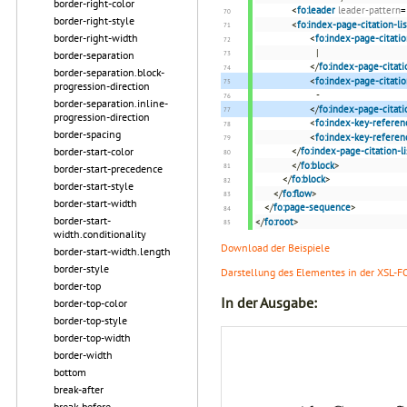
border-right-color
<
fo:leader
leader-pattern
=
border-right-style
<
fo:index-page-citation-lis
border-right-width
<
fo:index-page-citatio
|
border-separation
</
fo:index-page-citati
border-separation.block-
<
fo:index-page-citati
progression-direction
-
border-separation.inline-
</
fo:index-page-citat
progression-direction
<
fo:index-key-referen
border-spacing
<
fo:index-key-referen
border-start-color
</
fo:index-page-citation-li
</
fo:block
>
border-start-precedence
</
fo:block
>
border-start-style
</
fo:flow
>
border-start-width
</
fo:page-sequence
>
border-start-
</
fo:root
>
width.conditionality
Download der Beispiele
border-start-width.length
border-style
Darstellung des Elementes in der XSL-F
border-top
In der Ausgabe:
border-top-color
border-top-style
border-top-width
border-width
bottom
break-after
break-before