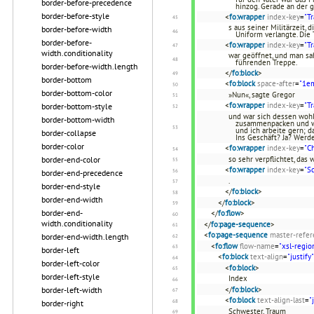
border-before-precedence
hinzog. Gerade an der
border-before-style
<
fo:wrapper
index-key
=
"T
s aus seiner Militärzeit, 
border-before-width
Uniform verlangte. Die
border-before-
<
fo:wrapper
index-key
=
"T
width.conditionality
war geöffnet, und man sa
führenden Treppe.
border-before-width.length
</
fo:block
>
border-bottom
<
fo:block
space-after
=
"1e
border-bottom-color
»Nun«, sagte Gregor
<
fo:wrapper
index-key
=
"T
border-bottom-style
und war sich dessen wohl 
border-bottom-width
zusammenpacken und wegf
und ich arbeite gern; d
border-collapse
Ins Geschäft? Ja? Werd
border-color
<
fo:wrapper
index-key
=
"C
border-end-color
so sehr verpflichtet, das
<
fo:wrapper
index-key
=
"S
border-end-precedence
.
border-end-style
</
fo:block
>
border-end-width
</
fo:block
>
border-end-
</
fo:flow
>
width.conditionality
</
fo:page-sequence
>
<
fo:page-sequence
master-refer
border-end-width.length
<
fo:flow
flow-name
=
"xsl-regio
border-left
<
fo:block
text-align
=
"justify"
border-left-color
<
fo:block
>
border-left-style
Index
border-left-width
</
fo:block
>
<
fo:block
text-align-last
=
"
border-right
Schwester, Traum