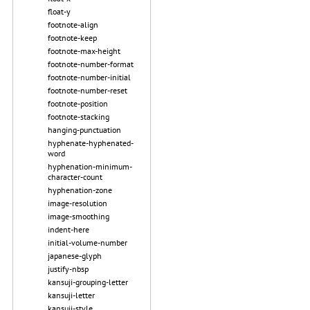
float-y
footnote-align
footnote-keep
footnote-max-height
footnote-number-format
footnote-number-initial
footnote-number-reset
footnote-position
footnote-stacking
hanging-punctuation
hyphenate-hyphenated-
word
hyphenation-minimum-
character-count
hyphenation-zone
image-resolution
image-smoothing
indent-here
initial-volume-number
japanese-glyph
justify-nbsp
kansuji-grouping-letter
kansuji-letter
kansuji-style