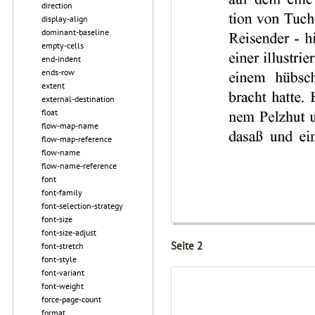
direction
display-align
dominant-baseline
empty-cells
end-indent
ends-row
extent
external-destination
float
flow-map-name
flow-map-reference
flow-name
flow-name-reference
font
font-family
font-selection-strategy
font-size
font-size-adjust
Seite 2
font-stretch
font-style
font-variant
font-weight
force-page-count
format