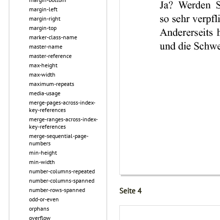
margin-left
margin-right
margin-top
marker-class-name
master-name
master-reference
max-height
max-width
maximum-repeats
media-usage
merge-pages-across-index-
key-references
merge-ranges-across-index-
key-references
merge-sequential-page-
numbers
min-height
min-width
number-columns-repeated
number-columns-spanned
number-rows-spanned
Seite 4
odd-or-even
orphans
overflow