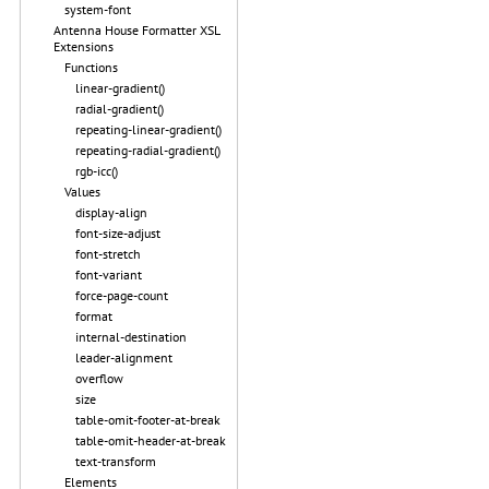
system-font
Antenna House Formatter XSL
Extensions
Functions
linear-gradient()
radial-gradient()
repeating-linear-gradient()
repeating-radial-gradient()
rgb-icc()
Values
display-align
font-size-adjust
font-stretch
font-variant
force-page-count
format
internal-destination
leader-alignment
overflow
size
table-omit-footer-at-break
table-omit-header-at-break
text-transform
Elements