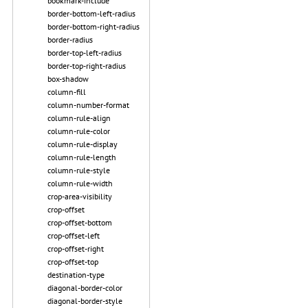
bookmark-include
border-bottom-left-radius
border-bottom-right-radius
border-radius
border-top-left-radius
border-top-right-radius
box-shadow
column-fill
column-number-format
column-rule-align
column-rule-color
column-rule-display
column-rule-length
column-rule-style
column-rule-width
crop-area-visibility
crop-offset
crop-offset-bottom
crop-offset-left
crop-offset-right
crop-offset-top
destination-type
diagonal-border-color
diagonal-border-style