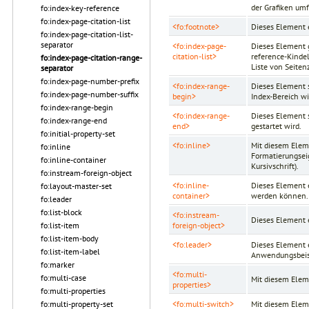
der Grafiken umf
fo:index-key-reference
fo:index-page-citation-list
<fo:footnote>
Dieses Element 
fo:index-page-citation-list-
separator
<fo:index-page-
Dieses Element g
citation-list>
reference-Kindel
fo:index-page-citation-range-
Liste von Seiten
separator
fo:index-page-number-prefix
<fo:index-range-
Dieses Element s
fo:index-page-number-suffix
begin>
Index-Bereich wi
fo:index-range-begin
<fo:index-range-
Dieses Element s
fo:index-range-end
end>
gestartet wird.
fo:initial-property-set
<fo:inline>
Mit diesem Eleme
fo:inline
Formatierungsei
fo:inline-container
Kursivschrift).
fo:instream-foreign-object
<fo:inline-
Dieses Element 
fo:layout-master-set
container>
werden können.
fo:leader
fo:list-block
<fo:instream-
Dieses Element e
foreign-object>
fo:list-item
fo:list-item-body
<fo:leader>
Dieses Element 
fo:list-item-label
Anwendungsbeisp
fo:marker
<fo:multi-
fo:multi-case
Mit diesem Elem
properties>
fo:multi-properties
<fo:multi-switch>
Mit diesem Elem
fo:multi-property-set