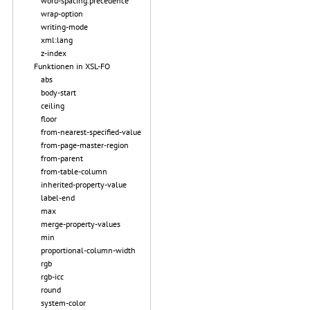
word-spacing.precedence
wrap-option
writing-mode
xml:lang
z-index
Funktionen in XSL-FO
abs
body-start
ceiling
floor
from-nearest-specified-value
from-page-master-region
from-parent
from-table-column
inherited-property-value
label-end
max
merge-property-values
min
proportional-column-width
rgb
rgb-icc
round
system-color