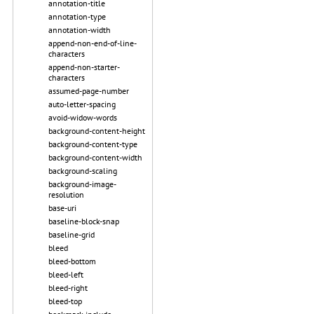
annotation-title
annotation-type
annotation-width
append-non-end-of-line-
characters
append-non-starter-
characters
assumed-page-number
auto-letter-spacing
avoid-widow-words
background-content-height
background-content-type
background-content-width
background-scaling
background-image-
resolution
base-uri
baseline-block-snap
baseline-grid
bleed
bleed-bottom
bleed-left
bleed-right
bleed-top