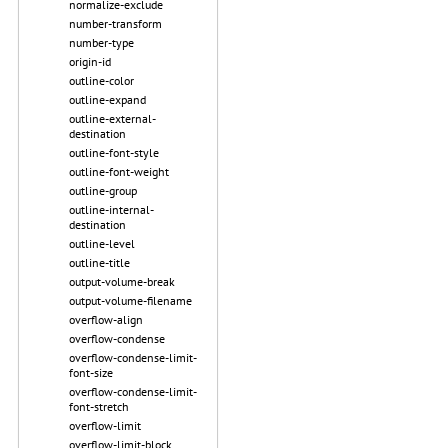
normalize-exclude
number-transform
number-type
origin-id
outline-color
outline-expand
outline-external-
destination
outline-font-style
outline-font-weight
outline-group
outline-internal-
destination
outline-level
outline-title
output-volume-break
output-volume-filename
overflow-align
overflow-condense
overflow-condense-limit-
font-size
overflow-condense-limit-
font-stretch
overflow-limit
overflow-limit-block