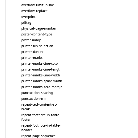
overflow-limit-inline
overflow-replace
overprint
pdftag
physical-page-number
poster-content-type
poster-image
printer-bin-selection
printer-duplex
printer-marks
printer-marks-line-color
printer-marks-line-length
printer-marks-line-width
printer-marks-spine-width
printer-marks-zero-margin
punctuation-spacing
punctuation-trim
repeat-cell-content-at-
break
repeat-footnote-in-table-
footer
repeat-footnote-in-table-
header
repeat-page-sequence-