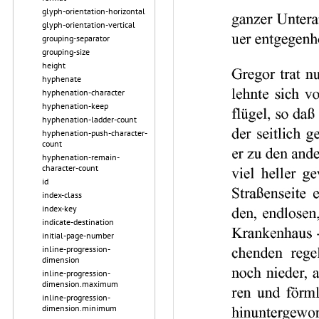
glyph-orientation-horizontal
glyph-orientation-vertical
grouping-separator
grouping-size
height
hyphenate
hyphenation-character
hyphenation-keep
hyphenation-ladder-count
hyphenation-push-character-
count
hyphenation-remain-
character-count
id
index-class
index-key
indicate-destination
initial-page-number
inline-progression-
dimension
inline-progression-
dimension.maximum
inline-progression-
dimension.minimum