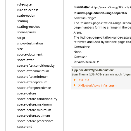
rule-style
rule-thickness
scale-option
scaling
scaling-method
score-spaces
script
show-destination
size
source-document
space-after
space-after.conditionality
Tipp der data2type-Redaktion:
space-after.maximum
Zum Thema
XSL-FO
bieten wir auch folge
space-after.minimum
XSL-FO
space-after.optimum
XML-Workflows in Verlagen
space-after.precedence
space-before
space-before.conditionality
space-before.maximum
space-before.minimum
space-before.optimum
space-before.precedence
space-end