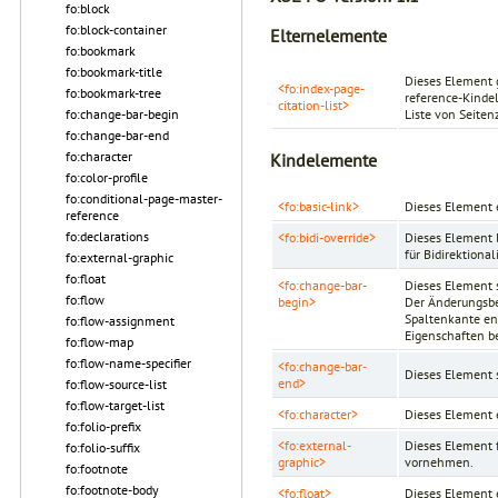
fo:block
fo:block-container
Elternelemente
fo:bookmark
fo:bookmark-title
Dieses Element g
<fo:index-page-
fo:bookmark-tree
reference-Kinde
citation-list>
fo:change-bar-begin
Liste von Seiten
fo:change-bar-end
fo:character
Kindelemente
fo:color-profile
fo:conditional-page-master-
<fo:basic-link>
Dieses Element 
reference
fo:declarations
<fo:bidi-override>
Dieses Element l
für Bidirektiona
fo:external-graphic
fo:float
<fo:change-bar-
Dieses Element s
fo:flow
begin>
Der Änderungsbe
Spaltenkante en
fo:flow-assignment
Eigenschaften b
fo:flow-map
fo:flow-name-specifier
<fo:change-bar-
Dieses Element s
end>
fo:flow-source-list
fo:flow-target-list
<fo:character>
Dieses Element e
fo:folio-prefix
<fo:external-
Dieses Element f
fo:folio-suffix
graphic>
vornehmen.
fo:footnote
fo:footnote-body
<fo:float>
Dieses Element 