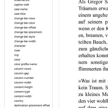
caption-side
case-name
case-title
change-bar-class
change-bar-color
change-bar-offset
change-bar-placement
change-bar-style
change-bar-width
character
clear
clip
color
color-profile-name
column-count
column-gap
column-number
column-width
content-height
content-type
content-width
country
destination-placement-offset