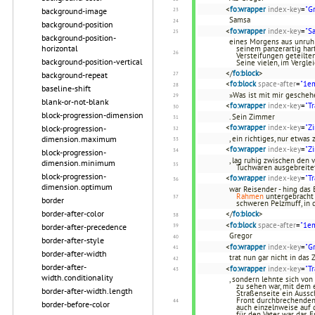
<
fo:wrapper
index-key
=
"G
background-image
Samsa
background-position
<
fo:wrapper
index-key
=
"S
background-position-
eines Morgens aus unruhi
horizontal
seinem panzerartig har
Versteifungen geteilte
background-position-vertical
Seine vielen, im Vergl
</
fo:block
>
background-repeat
<
fo:block
space-after
=
"1e
baseline-shift
»Was ist mit mir geschehe
blank-or-not-blank
<
fo:wrapper
index-key
=
"T
block-progression-dimension
. Sein Zimmer
<
fo:wrapper
index-key
=
"Z
block-progression-
dimension.maximum
, ein richtiges, nur etw
<
fo:wrapper
index-key
=
"Z
block-progression-
, lag ruhig zwischen den
dimension.minimum
Tuchwaren ausgebreitet
block-progression-
<
fo:wrapper
index-key
=
"T
dimension.optimum
war Reisender - hing das 
Rahmen
untergebracht 
border
schweren Pelzmuff, in
border-after-color
</
fo:block
>
<
fo:block
space-after
=
"1e
border-after-precedence
Gregor
border-after-style
<
fo:wrapper
index-key
=
"G
border-after-width
trat nun gar nicht in das
border-after-
<
fo:wrapper
index-key
=
"T
width.conditionality
, sondern lehnte sich von
zu sehen war, mit dem 
border-after-width.length
Straßenseite ein Aussc
Front durchbrechenden 
border-before-color
auch einzelnweise auf 
für den Vater war das F