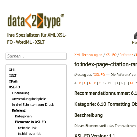
Ihre Spezialisten für XML XSL-
FO - WordML - XSLT
Ho
XML-Technologien
/
XSL-FO
/
Referenz
/
fo:index-page-citation-ra
XML
(Auszug aus "
XSL-FO
― Die Referenz" von
XSLT
XPath
A |
B
|
C
|
D
|
E
|
F
| G | H |
I
| J | K |
L
|
M
| 
XSL-FO
Recommendationnummer: 6.1
Einführung
Anwendungsbeispiele
Kategorie: 6.10 Formatting Ob
In drei Schritten zum Druck
Referenz
Beschreibung
Kategorien
Elemente in XSL-FO
Dieses Element stellt das Trennzeichen f
fo:basic-link
fo:bidi-override
XSL-FO Version:
1.1