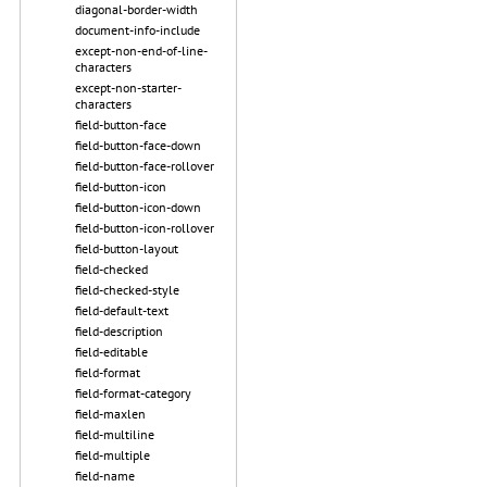
diagonal-border-width
document-info-include
except-non-end-of-line-
characters
except-non-starter-
characters
field-button-face
field-button-face-down
field-button-face-rollover
field-button-icon
field-button-icon-down
field-button-icon-rollover
field-button-layout
field-checked
field-checked-style
field-default-text
field-description
field-editable
field-format
field-format-category
field-maxlen
field-multiline
field-multiple
field-name