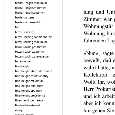
leader-length.maximum
leader-length.minimum
leader-length.optimum
leader-pattern
leader-pattern-width
left
letter-spacing
letter-spacing.conditionality
letter-spacing.maximum
letter-spacing.minimum
letter-spacing.optimum
letter-spacing.precedence
letter-value
line-height
line-height-shift-adjustment
line-height.conditionality
line-height.maximum
line-height.minimum
line-height.optimum
line-height.precedence
line-stacking-strategy
linefeed-treatment
margin
margin-bottom