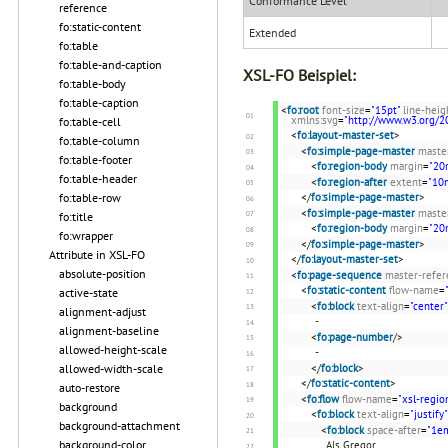
Conformance Level
reference
fo:static-content
Extended
fo:table
fo:table-and-caption
XSL-FO Beispiel:
fo:table-body
fo:table-caption
<
fo:root
font-size
=
"15pt"
line-heig
xmlns:svg
=
"http://www.w3.org/2
fo:table-cell
<
fo:layout-master-set
>
fo:table-column
<
fo:simple-page-master
maste
fo:table-footer
<
fo:region-body
margin
=
"20
fo:table-header
<
fo:region-after
extent
=
"10
fo:table-row
</
fo:simple-page-master
>
<
fo:simple-page-master
maste
fo:title
<
fo:region-body
margin
=
"20
fo:wrapper
</
fo:simple-page-master
>
Attribute in XSL-FO
</
fo:layout-master-set
>
absolute-position
<
fo:page-sequence
master-refer
<
fo:static-content
flow-name
=
active-state
<
fo:block
text-align
=
"center"
alignment-adjust
-
alignment-baseline
<
fo:page-number
/>
allowed-height-scale
-
allowed-width-scale
</
fo:block
>
</
fo:static-content
>
auto-restore
<
fo:flow
flow-name
=
"xsl-regio
background
<
fo:block
text-align
=
"justify"
background-attachment
<
fo:block
space-after
=
"1e
background-color
Als Gregor