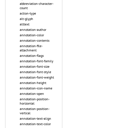
abbreviation-character-
count
action-type
alt-glyph
alttext
annotation-author
annotation-color
annotation-contents
annotation-file-
attachment
annotation-flags
annotation-font-family
annotation-font-size
annotation-font-style
annotation-font-weight
annotation-height
annotation-icon-name
annotation-open
annotation-position-
horizontal
annotation-position-
vertical
annotation-text-align
annotation-text-color