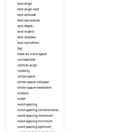
text-align
text-align-last
text-altitude
text-decoration
text-depth
text-indent
text-shadow
text-transform
top
treat-as-word-space
unicode-bidi
vertical-align
visibility
white-space
white-space-collapse
white-space-treatment
widows
width
word-spacing
word-spacing.conditionality
word-spacing.maximum
word-spacing.minimum
word-spacing.optimum