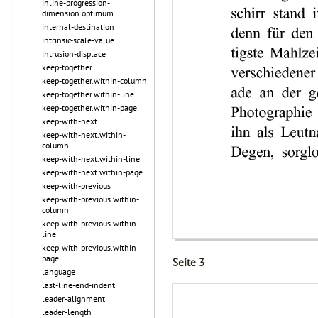
inline-progression-
dimension.optimum
internal-destination
intrinsic-scale-value
intrusion-displace
keep-together
keep-together.within-column
keep-together.within-line
keep-together.within-page
keep-with-next
keep-with-next.within-
column
keep-with-next.within-line
keep-with-next.within-page
keep-with-previous
keep-with-previous.within-
column
keep-with-previous.within-
line
keep-with-previous.within-
page
Seite 3
language
last-line-end-indent
leader-alignment
leader-length