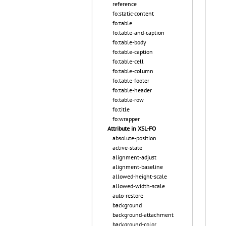
reference
fo:static-content
fo:table
fo:table-and-caption
fo:table-body
fo:table-caption
fo:table-cell
fo:table-column
fo:table-footer
fo:table-header
fo:table-row
fo:title
fo:wrapper
Attribute in XSL-FO
absolute-position
active-state
alignment-adjust
alignment-baseline
allowed-height-scale
allowed-width-scale
auto-restore
background
background-attachment
background-color