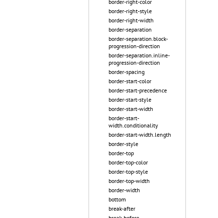
border-right-color
border-right-style
border-right-width
border-separation
border-separation.block-
progression-direction
border-separation.inline-
progression-direction
border-spacing
border-start-color
border-start-precedence
border-start-style
border-start-width
border-start-
width.conditionality
border-start-width.length
border-style
border-top
border-top-color
border-top-style
border-top-width
border-width
bottom
break-after
break-before