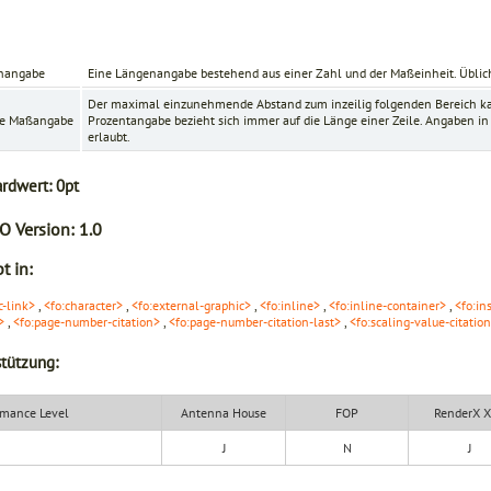
nangabe
Eine Längenangabe bestehend aus einer Zahl und der Maßeinheit. Üblich
Der maximal einzunehmende Abstand zum inzeilig folgenden Bereich ka
ve Maßangabe
Prozentangabe bezieht sich immer auf die Länge einer Zeile. Angaben in R
erlaubt.
ardwert:
0pt
O Version:
1.0
t in:
c-link>
,
<fo:character>
,
<fo:external-graphic>
,
<fo:inline>
,
<fo:inline-container>
,
<fo:in
>
,
<fo:page-number-citation>
,
<fo:page-number-citation-last>
,
<fo:scaling-value-citatio
tützung:
mance Level
Antenna House
FOP
RenderX 
J
N
J