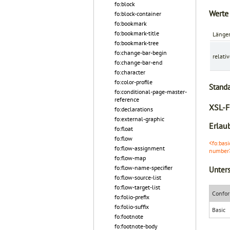
fo:block
Werte
fo:block-container
fo:bookmark
fo:bookmark-title
Länge
fo:bookmark-tree
fo:change-bar-begin
relati
fo:change-bar-end
fo:character
fo:color-profile
Stand
fo:conditional-page-master-
reference
XSL-F
fo:declarations
fo:external-graphic
Erlaub
fo:float
fo:flow
<fo:basi
fo:flow-assignment
number
fo:flow-map
fo:flow-name-specifier
Unters
fo:flow-source-list
fo:flow-target-list
Confor
fo:folio-prefix
fo:folio-suffix
Basic
fo:footnote
fo:footnote-body