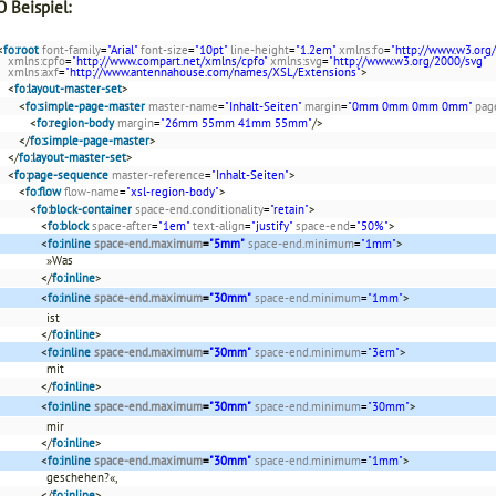
 Beispiel:
<
fo:root
font-family
=
"Arial"
font-size
=
"10pt"
line-height
=
"1.2em"
xmlns:fo
=
"http://www.w3.org
xmlns:cpfo
=
"http://www.compart.net/xmlns/cpfo"
xmlns:svg
=
"http://www.w3.org/2000/svg"
xmlns:axf
=
"http://www.antennahouse.com/names/XSL/Extensions"
>
<
fo:layout-master-set
>
<
fo:simple-page-master
master-name
=
"Inhalt-Seiten"
margin
=
"0mm 0mm 0mm 0mm"
pag
<
fo:region-body
margin
=
"26mm 55mm 41mm 55mm"
/>
</
fo:simple-page-master
>
</
fo:layout-master-set
>
<
fo:page-sequence
master-reference
=
"Inhalt-Seiten"
>
<
fo:flow
flow-name
=
"xsl-region-body"
>
<
fo:block-container
space-end.conditionality
=
"retain"
>
<
fo:block
space-after
=
"1em"
text-align
=
"justify"
space-end
=
"50%"
>
<
fo:inline
space-end.maximum
=
"5mm"
space-end.minimum
=
"1mm"
>
»Was
</
fo:inline
>
<
fo:inline
space-end.maximum
=
"30mm"
space-end.minimum
=
"1mm"
>
ist
</
fo:inline
>
<
fo:inline
space-end.maximum
=
"30mm"
space-end.minimum
=
"3em"
>
mit
</
fo:inline
>
<
fo:inline
space-end.maximum
=
"30mm"
space-end.minimum
=
"30mm"
>
mir
</
fo:inline
>
<
fo:inline
space-end.maximum
=
"30mm"
space-end.minimum
=
"1mm"
>
geschehen?«,
</
fo:inline
>