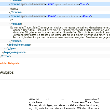
<
fo:inline
space-end.maximum
=
"5mm"
space-end.minimum
=
"1mm"
>
dachte
</
fo:inline
>
<
fo:inline
space-end.maximum
=
"30mm"
space-end.minimum
=
"40mm"
>
er.
</
fo:inline
>
Es war kein Traum. Sein Zimmer, ein richtiges, nur etwas zu kleines Menschenzimmer
Wänden. Über dem Tisch, auf dem eine auseinandergepackte Musterkollektion von 
- hing das Bild, das er vor kurzem aus einer illustrierten Zeitschrift ausgeschnitt
untergebracht hatte. Es stellte eine Dame dar, die mit einem Pelzhut und einer P
Pelzmuff, in dem ihr ganzer Unterarm verschwunden war, dem Beschauer entgegen
</
fo:block
>
</
fo:block-container
>
</
fo:flow
>
</
fo:page-sequence
>
</
fo:root
>
d der Beispiele
 Ausgabe: