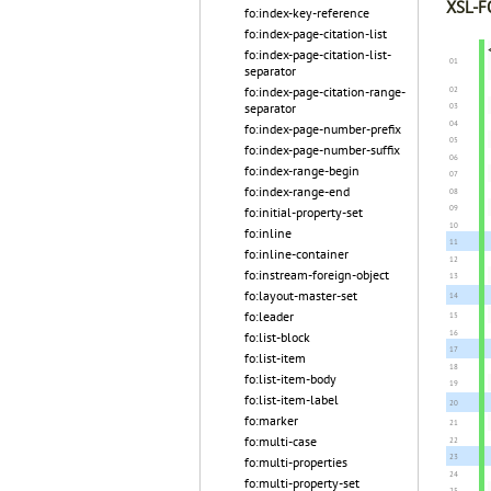
XSL-FO
fo:index-key-reference
fo:index-page-citation-list
fo:index-page-citation-list-
separator
fo:index-page-citation-range-
separator
fo:index-page-number-prefix
fo:index-page-number-suffix
fo:index-range-begin
fo:index-range-end
fo:initial-property-set
fo:inline
fo:inline-container
fo:instream-foreign-object
fo:layout-master-set
fo:leader
fo:list-block
fo:list-item
fo:list-item-body
fo:list-item-label
fo:marker
fo:multi-case
fo:multi-properties
fo:multi-property-set