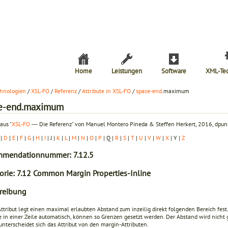
Home
Leistungen
Software
XML-Te
hnologien
/
XSL-FO
/
Referenz
/
Attribute in XSL-FO
/
space-end
.maximum
e-end.maximum
aus "
XSL-FO
― Die Referenz" von Manuel Montero Pineda & Steffen Herkert, 2016, dpunk
|
D
|
E
|
F
|
G
|
H
|
I
| J |
K
|
L
|
M
|
N
|
O
|
P
| Q |
R
|
S
|
T
|
U
|
V
|
W
|
X
| Y |
Z
mendationnummer: 7.12.5
orie: 7.12 Common Margin Properties-Inline
reibung
ttribut legt einen maximal erlaubten Abstand zum inzeilig direkt folgenden Bereich fest.
e in einer Zeile automatisch, können so Grenzen gesetzt werden. Der Abstand wird nicht 
unterscheidet sich das Attribut von den
margin
-Attributen.