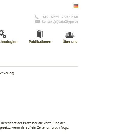
+49 - 6221 - 739 12 60
kontakt(at)data2type.de
chnologien
Publikationen
Über uns
t.verlag)
 Berechnet der Prozessor die Verteilung der
gesetzt, wenn darauf ein Zeilenumbruch folgt.