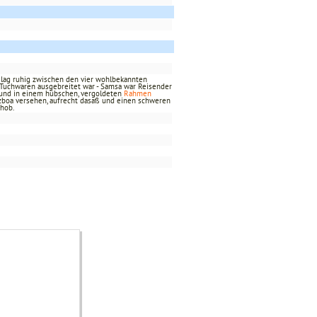
, lag ruhig zwischen den vier wohlbekannten
Tuchwaren ausgebreitet war - Samsa war Reisender
en und in einem hübschen, vergoldeten
Rahmen
elzboa versehen, aufrecht dasaß und einen schweren
hob.