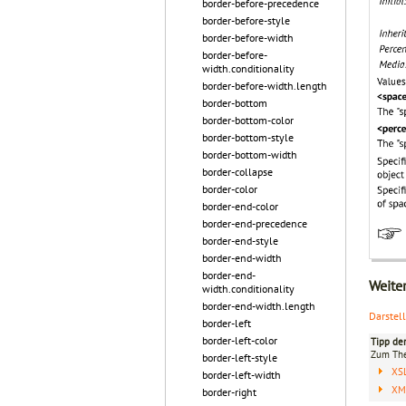
border-before-precedence
border-before-style
border-before-width
border-before-
width.conditionality
border-before-width.length
border-bottom
border-bottom-color
border-bottom-style
border-bottom-width
border-collapse
border-color
border-end-color
border-end-precedence
border-end-style
border-end-width
border-end-
Weite
width.conditionality
border-end-width.length
Darstel
border-left
border-left-color
Tipp de
Zum T
border-left-style
XS
border-left-width
XML
border-right