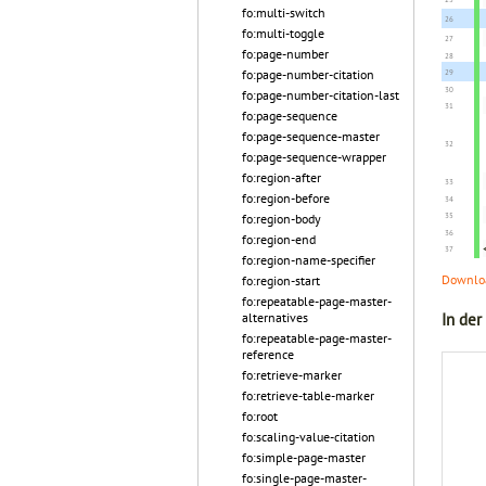
fo:multi-switch
fo:multi-toggle
fo:page-number
fo:page-number-citation
fo:page-number-citation-last
fo:page-sequence
fo:page-sequence-master
fo:page-sequence-wrapper
fo:region-after
fo:region-before
fo:region-body
fo:region-end
fo:region-name-specifier
Downloa
fo:region-start
fo:repeatable-page-master-
In der
alternatives
fo:repeatable-page-master-
reference
fo:retrieve-marker
fo:retrieve-table-marker
fo:root
fo:scaling-value-citation
fo:simple-page-master
fo:single-page-master-