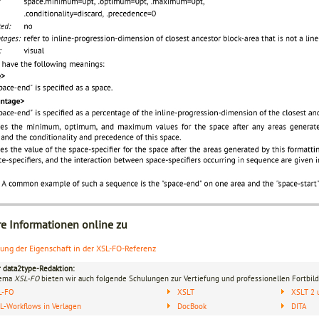
re Informationen online zu
lung der Eigenschaft in der XSL-FO-Referenz
r data2type-Redaktion:
hema
XSL-FO
bieten wir auch folgende Schulungen zur Vertiefung und professionellen Fortbild
L-FO
XSLT
XSLT 2 
-Workflows in Verlagen
DocBook
DITA