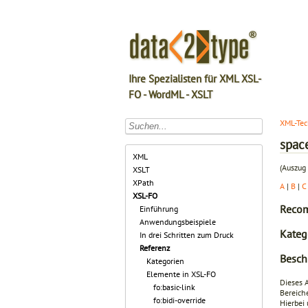
Ihre Spezialisten für XML XSL-
FO - WordML - XSLT
XML-Tec
spac
XML
(Auszug 
XSLT
XPath
A
|
B
|
C
XSL-FO
Recom
Einführung
Anwendungsbeispiele
Kateg
In drei Schritten zum Druck
Referenz
Besch
Kategorien
Elemente in XSL-FO
Dieses A
fo:basic-link
Bereich
fo:bidi-override
Hierbei 