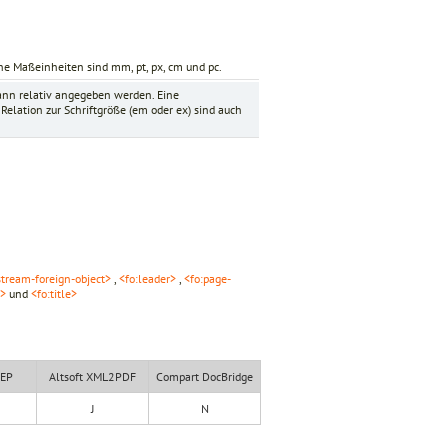
e Maßeinheiten sind mm, pt, px, cm und pc.
nn relativ angegeben werden. Eine
elation zur Schriftgröße (
em
oder
ex
) sind auch
stream-foreign-object>
,
<fo:leader>
,
<fo:page-
n>
und
<fo:title>
XEP
Altsoft XML2PDF
Compart DocBridge
J
N