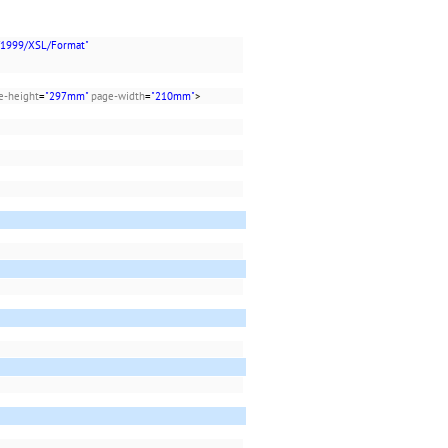
/1999/XSL/Format"
e-height
=
"297mm"
page-width
=
"210mm"
>