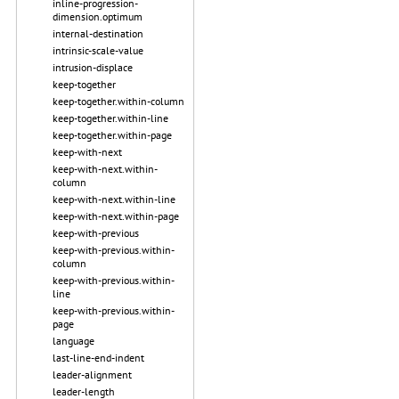
inline-progression-
dimension.optimum
internal-destination
intrinsic-scale-value
intrusion-displace
keep-together
keep-together.within-column
keep-together.within-line
keep-together.within-page
keep-with-next
keep-with-next.within-
column
keep-with-next.within-line
keep-with-next.within-page
keep-with-previous
keep-with-previous.within-
column
keep-with-previous.within-
line
keep-with-previous.within-
page
language
last-line-end-indent
leader-alignment
leader-length