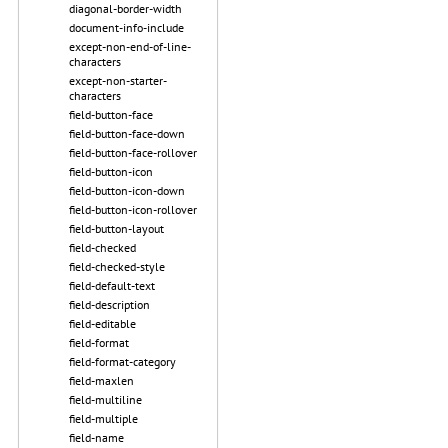
diagonal-border-width
document-info-include
except-non-end-of-line-
characters
except-non-starter-
characters
field-button-face
field-button-face-down
field-button-face-rollover
field-button-icon
field-button-icon-down
field-button-icon-rollover
field-button-layout
field-checked
field-checked-style
field-default-text
field-description
field-editable
field-format
field-format-category
field-maxlen
field-multiline
field-multiple
field-name