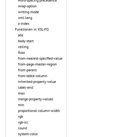
word-spacing.precedence
wrap-option
writing-mode
xml:lang
z-index
Funktionen in XSL-FO
abs
body-start
ceiling
floor
from-nearest-specified-value
from-page-master-region
from-parent
from-table-column
inherited-property-value
label-end
max
merge-property-values
min
proportional-column-width
rgb
rgb-icc
round
system-color