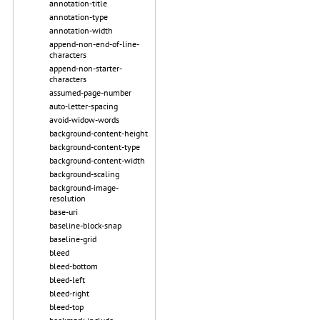
annotation-title
annotation-type
annotation-width
append-non-end-of-line-
characters
append-non-starter-
characters
assumed-page-number
auto-letter-spacing
avoid-widow-words
background-content-height
background-content-type
background-content-width
background-scaling
background-image-
resolution
base-uri
baseline-block-snap
baseline-grid
bleed
bleed-bottom
bleed-left
bleed-right
bleed-top