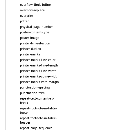
overflow-limit-inline
overflow-replace
overprint
pdftag
physical-page-number
poster-content-type
poster-image
printer-bin-selection
printer-duplex
printer-marks
printer-marks-line-color
printer-marks-line-length
printer-marks-line-width
printer-marks-spine-width
printer-marks-zero-margin
punctuation-spacing
punctuation-trim
repeat-cell-content-at-
break
repeat-footnote-in-table-
footer
repeat-footnote-in-table-
header
repeat-page-sequence-