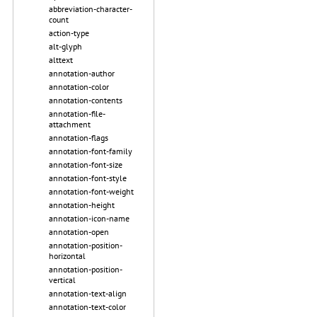
abbreviation-character-
count
action-type
alt-glyph
alttext
annotation-author
annotation-color
annotation-contents
annotation-file-
attachment
annotation-flags
annotation-font-family
annotation-font-size
annotation-font-style
annotation-font-weight
annotation-height
annotation-icon-name
annotation-open
annotation-position-
horizontal
annotation-position-
vertical
annotation-text-align
annotation-text-color