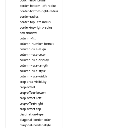
bookmark-include
border-bottom-left-radius
border-bottom-right-radius
border-radius
border-top-left-radius
border-top-right-radius
box-shadow
column-fill
column-number-format
column-rule-align
column-rule-color
column-rule-display
column-rule-length
column-rule-style
column-rule-width
crop-area-visibility
crop-offset
crop-offset-bottom
crop-offset-left
crop-offset-right
crop-offset-top
destination-type
diagonal-border-color
diagonal-border-style