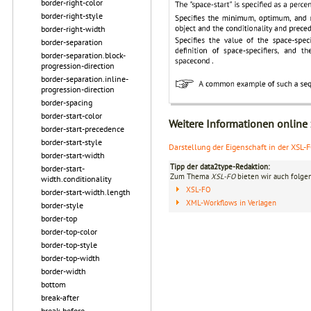
border-right-color
border-right-style
border-right-width
border-separation
border-separation.block-
progression-direction
border-separation.inline-
progression-direction
border-spacing
border-start-color
Weitere Informationen online
border-start-precedence
border-start-style
Darstellung der Eigenschaft in der XSL-
border-start-width
Tipp der data2type-Redaktion:
border-start-
Zum Thema
XSL-FO
bieten wir auch folge
width.conditionality
XSL-FO
border-start-width.length
XML-Workflows in Verlagen
border-style
border-top
border-top-color
border-top-style
border-top-width
border-width
bottom
break-after
break-before