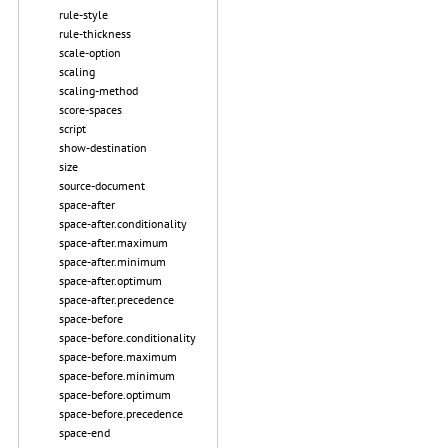
rule-style
rule-thickness
scale-option
scaling
scaling-method
score-spaces
script
show-destination
size
source-document
space-after
space-after.conditionality
space-after.maximum
space-after.minimum
space-after.optimum
space-after.precedence
space-before
space-before.conditionality
space-before.maximum
space-before.minimum
space-before.optimum
space-before.precedence
space-end