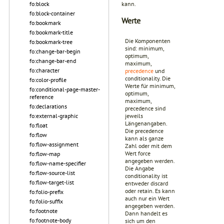
kann.
fo:block
fo:block-container
Werte
fo:bookmark
fo:bookmark-title
Die Komponenten
fo:bookmark-tree
sind: minimum,
fo:change-bar-begin
optimum,
fo:change-bar-end
maximum,
fo:character
precedence
und
conditionality. Die
fo:color-profile
Werte für minimum,
fo:conditional-page-master-
optimum,
reference
maximum,
fo:declarations
precedence sind
fo:external-graphic
jeweils
Längenangaben.
fo:float
Die precedence
fo:flow
kann als ganze
fo:flow-assignment
Zahl oder mit dem
Wert force
fo:flow-map
angegeben werden.
fo:flow-name-specifier
Die Angabe
fo:flow-source-list
conditionality ist
fo:flow-target-list
entweder discard
oder retain. Es kann
fo:folio-prefix
auch nur ein Wert
fo:folio-suffix
angegeben werden.
fo:footnote
Dann handelt es
fo:footnote-body
sich um den