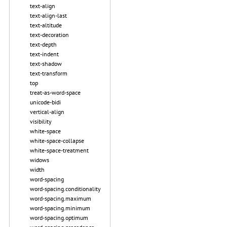
text-align
text-align-last
text-altitude
text-decoration
text-depth
text-indent
text-shadow
text-transform
top
treat-as-word-space
unicode-bidi
vertical-align
visibility
white-space
white-space-collapse
white-space-treatment
widows
width
word-spacing
word-spacing.conditionality
word-spacing.maximum
word-spacing.minimum
word-spacing.optimum