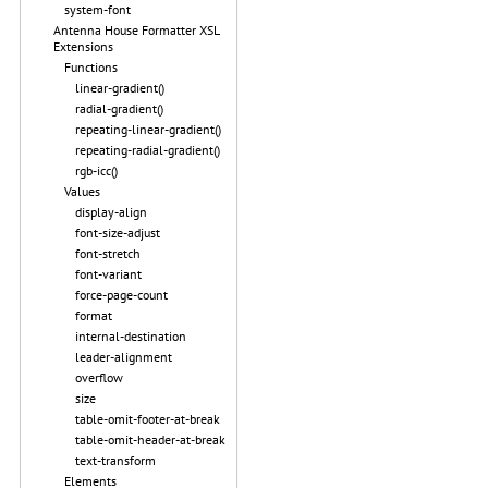
system-font
Antenna House Formatter XSL
Extensions
Functions
linear-gradient()
radial-gradient()
repeating-linear-gradient()
repeating-radial-gradient()
rgb-icc()
Values
display-align
font-size-adjust
font-stretch
font-variant
force-page-count
format
internal-destination
leader-alignment
overflow
size
table-omit-footer-at-break
table-omit-header-at-break
text-transform
Elements