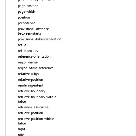
page-position
page-width
position
precedence
provisional-distance-
between-starts
provisional-label-separation
ref-id
ref-index-key
reference-orientation
region-name
region-name-reference
relative-align
relative-position
rendering-intent
retrieve-boundary
retrieve-boundary-within-
table
retrieve-class-name
retrieve-position
retrieve-position-within-
table
right
role