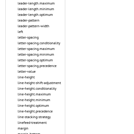
leader-length.maximum
leader-length.minimum
leader-length.optimum
leader-pattern
leader-pattern-width
left
letter-spacing
letter-spacing.conditionality
letter-spacing.maximum
letter-spacing.minimum
letter-spacing.optimum
letter-spacing.precedence
letter-value
line-height
line-height-shift-adjustment
line-height.conditionality
line-height.maximum
line-height.minimum
line-height.optimum
line-height.precedence
line-stacking-strategy
linefeed-treatment
margin
margin-bottom