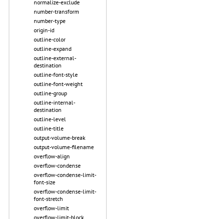
normalize-exclude
number-transform
number-type
origin-id
outline-color
outline-expand
outline-external-
destination
outline-font-style
outline-font-weight
outline-group
outline-internal-
destination
outline-level
outline-title
output-volume-break
output-volume-filename
overflow-align
overflow-condense
overflow-condense-limit-
font-size
overflow-condense-limit-
font-stretch
overflow-limit
overflow-limit-block