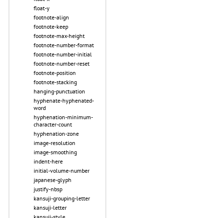
float-y
footnote-align
footnote-keep
footnote-max-height
footnote-number-format
footnote-number-initial
footnote-number-reset
footnote-position
footnote-stacking
hanging-punctuation
hyphenate-hyphenated-
word
hyphenation-minimum-
character-count
hyphenation-zone
image-resolution
image-smoothing
indent-here
initial-volume-number
japanese-glyph
justify-nbsp
kansuji-grouping-letter
kansuji-letter
kansuji-style