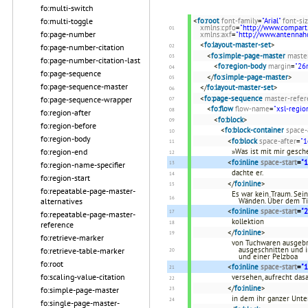
fo:multi-switch
fo:multi-toggle
<
fo:root
font-family
=
"Arial"
font-si
xmlns:cpfo
=
"http://www.compart
fo:page-number
xmlns:axf
=
"http://www.antenna
<
fo:layout-master-set
>
fo:page-number-citation
<
fo:simple-page-master
maste
fo:page-number-citation-last
<
fo:region-body
margin
=
"2
fo:page-sequence
</
fo:simple-page-master
>
fo:page-sequence-master
</
fo:layout-master-set
>
<
fo:page-sequence
master-refer
fo:page-sequence-wrapper
<
fo:flow
flow-name
=
"xsl-regio
fo:region-after
<
fo:block
>
fo:region-before
<
fo:block-container
space-
fo:region-body
<
fo:block
space-after
=
"
fo:region-end
»Was ist mit mir gesch
<
fo:inline
space-start
=
"
fo:region-name-specifier
dachte er.
fo:region-start
</
fo:inline
>
fo:repeatable-page-master-
Es war kein Traum. Sei
alternatives
Wänden. Über dem Ti
<
fo:inline
space-start
=
"
fo:repeatable-page-master-
kollektion
reference
</
fo:inline
>
fo:retrieve-marker
von Tuchwaren ausgebrei
ausgeschnitten und 
fo:retrieve-table-marker
und einer Pelzboa
fo:root
<
fo:inline
space-start
=
"
fo:scaling-value-citation
versehen, aufrecht das
</
fo:inline
>
fo:simple-page-master
in dem ihr ganzer Unt
fo:single-page-master-