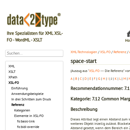
Ihre Spezialisten für XML XSL-
FO - WordML - XSLT
Ho
XML-Technologien
/
XSL-FO
/
Referenz
/
space-start
XML
(Auszug aus "
XSL-FO
― Die Referenz" von
XSLT
XPath
A
|
B
|
C
|
D
|
E
|
F
|
G
|
H
|
I
| J |
K
|
L
|
M
|
XSL-FO
Recommendationnummer: 7.1
Einführung
Anwendungsbeispiele
Kategorie: 7.12 Common Margi
In drei Schritten zum Druck
Referenz
Beschreibung
Kategorien
Elemente in XSL-FO
Dieses Attribut legt einen Abstand zum i
fo:basic-link
weiteres Objekt inzeilig zulässt. Blocke
fo:bidi-override
Abstand gesetzt, wenn dem Bereich ein 