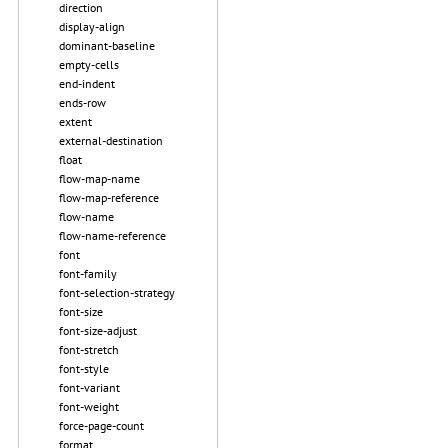
direction
display-align
dominant-baseline
empty-cells
end-indent
ends-row
extent
external-destination
float
flow-map-name
flow-map-reference
flow-name
flow-name-reference
font
font-family
font-selection-strategy
font-size
font-size-adjust
font-stretch
font-style
font-variant
font-weight
force-page-count
format