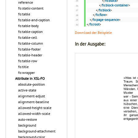
</
fo:block
>
reference
</
fo:block-container
>
fo:static-content
</
fo:block
>
fo:table
</
fo:flow
>
fo:table-and-caption
</
fo:page-sequence
>
</
fo:root
>
fo:table-body
fo:table-caption
Download der Beispiele
fo:table-cell
In der Ausgabe:
fo:table-column
fo:table-footer
fo:table-header
fo:table-row
fo:title
fo:wrapper
Attribute in XSL-FO
absolute-position
active-state
alignment-adjust
alignment-baseline
allowed-height-scale
allowed-width-scale
auto-restore
background
background-attachment
background-color