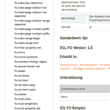
Optimumwert. Dies
fo:index-key-reference
ist auch die übliche
fo:index-page-citation-list
Verwendung.
fo:index-page-citation-list-
separator
Der Abstand zum 
percentage
Prozentzeichens 
fo:index-page-citation-range-
separator
Vererbt:
ja
fo:index-page-number-prefix
fo:index-page-number-suffix
Standardwert:
0pt
fo:index-range-begin
fo:index-range-end
XSL-FO Version:
1.0
fo:initial-property-set
fo:inline
Erlaubt in:
fo:inline-container
fo:instream-foreign-object
<fo:basic-link>
,
<fo:character>
,
<fo:exte
fo:layout-master-set
number>
,
<fo:page-number-citation>
,
<
fo:leader
fo:list-block
Unterstützung:
fo:list-item
fo:list-item-body
Conformance Level
fo:list-item-label
fo:marker
Basic
fo:multi-case
fo:multi-properties
XSL-FO Beispiel:
fo:multi-property-set