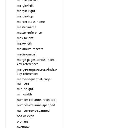
margin-left
margin-right
margin-top
marker-class-name
master-name
master-reference
max-height
max-width
maximum-repeats
media-usage
merge-pages-across-index-
key-references
merge-ranges-across-index-
key-references
merge-sequential-page-
numbers
min-height
min-width
number-columns-repeated
number-columns-spanned
number-rows-spanned
odd-or-even
orphans
overflow