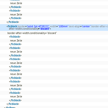
neue Zeile
</
fo:block
>
<
fo:block
>
neue Zeile
</
fo:block
>
</
fo:block
>
<
fo:block
border
=
"solid 2pt #F38222"
width
=
"100mm"
text-align
=
"center"
border-after-c
after-width.conditionality
=
"discard"
>
border-after-width.conditionality="discard"
<
fo:block
>
neue Zeile
</
fo:block
>
<
fo:block
>
neue Zeile
</
fo:block
>
<
fo:block
>
neue Zeile
</
fo:block
>
<
fo:block
>
neue Zeile
</
fo:block
>
<
fo:block
>
neue Zeile
</
fo:block
>
<
fo:block
>
neue Zeile
</
fo:block
>
</
fo:block
>
</
fo:flow
>