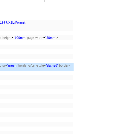
/1999/XSL/Format"
e-height
=
"100mm"
page-width
=
"80mm"
>
olor
=
"green"
border-after-style
=
"dashed"
border-