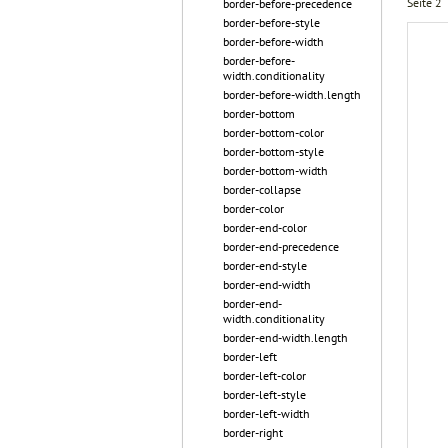
Seite 2
border-before-precedence
border-before-style
border-before-width
border-before-
width.conditionality
border-before-width.length
border-bottom
border-bottom-color
border-bottom-style
border-bottom-width
border-collapse
border-color
border-end-color
border-end-precedence
border-end-style
border-end-width
border-end-
width.conditionality
border-end-width.length
border-left
border-left-color
border-left-style
border-left-width
border-right