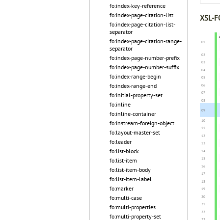
fo:index-key-reference
fo:index-page-citation-list
XSL-FO
fo:index-page-citation-list-
separator
fo:index-page-citation-range-
separator
fo:index-page-number-prefix
fo:index-page-number-suffix
fo:index-range-begin
fo:index-range-end
fo:initial-property-set
fo:inline
fo:inline-container
fo:instream-foreign-object
fo:layout-master-set
fo:leader
fo:list-block
fo:list-item
fo:list-item-body
fo:list-item-label
fo:marker
fo:multi-case
fo:multi-properties
fo:multi-property-set