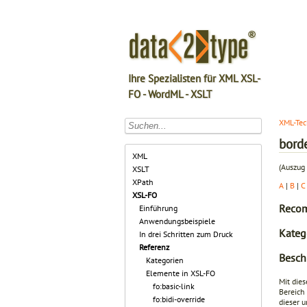
Ihre Spezialisten für XML XSL-
FO - WordML - XSLT
XML-Tec
borde
XML
(Auszug 
XSLT
XPath
A
|
B
|
C
XSL-FO
Recom
Einführung
Anwendungsbeispiele
Kateg
In drei Schritten zum Druck
Referenz
Besch
Kategorien
Elemente in XSL-FO
Mit dies
fo:basic-link
Bereich 
fo:bidi-override
dieser u