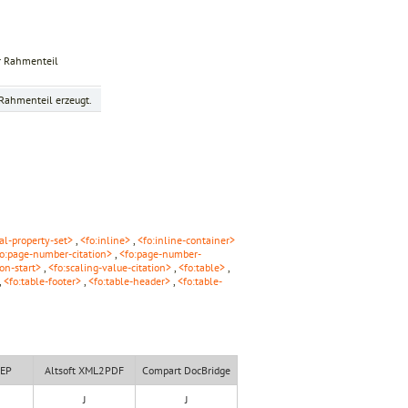
r Rahmenteil
Rahmenteil erzeugt.
ial-property-set>
,
<fo:inline>
,
<fo:inline-container>
o:page-number-citation>
,
<fo:page-number-
ion-start>
,
<fo:scaling-value-citation>
,
<fo:table>
,
,
<fo:table-footer>
,
<fo:table-header>
,
<fo:table-
XEP
Altsoft XML2PDF
Compart DocBridge
J
J