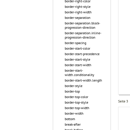
border-right-color
border-right-style
border-right-width
border-separation
border-separation.block-
progression-direction
border-separation.inline-
progression-direction
border-spacing
border-start-color
border-start-precedence
border-start-style
border-start-width
border-start-
width.conditionality
border-start-width.length
border-style
border-top
border-top-color
Seite 3
border-top-style
border-top-width
border-width
bottom
break-after
break-before