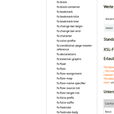
fo:block
Werte
fo:block-container
fo:bookmark
fo:bookmark-title
discar
fo:bookmark-tree
fo:change-bar-begin
retain
fo:change-bar-end
fo:character
Stand
fo:color-profile
fo:conditional-page-master-
XSL-F
reference
fo:declarations
Erlaub
fo:external-graphic
fo:float
<fo:basi
fo:flow
,
<fo:ins
fo:flow-assignment
citation
fo:flow-map
<fo:tab
row>
u
fo:flow-name-specifier
fo:flow-source-list
Unters
fo:flow-target-list
fo:folio-prefix
fo:folio-suffix
Confor
fo:footnote
Basic
fo:footnote-body