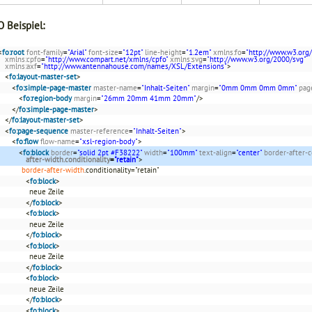
 Beispiel:
<
fo:root
font-family
=
"Arial"
font-size
=
"12pt"
line-height
=
"1.2em"
xmlns:fo
=
"http://www.w3.org
xmlns:cpfo
=
"http://www.compart.net/xmlns/cpfo"
xmlns:svg
=
"http://www.w3.org/2000/svg"
xmlns:axf
=
"http://www.antennahouse.com/names/XSL/Extensions"
>
<
fo:layout-master-set
>
<
fo:simple-page-master
master-name
=
"Inhalt-Seiten"
margin
=
"0mm 0mm 0mm 0mm"
pag
<
fo:region-body
margin
=
"26mm 20mm 41mm 20mm"
/>
</
fo:simple-page-master
>
</
fo:layout-master-set
>
<
fo:page-sequence
master-reference
=
"Inhalt-Seiten"
>
<
fo:flow
flow-name
=
"xsl-region-body"
>
<
fo:block
border
=
"solid 2pt #F38222"
width
=
"100mm"
text-align
=
"center"
border-after-c
after-width.conditionality
=
"retain"
>
border-after-width
.conditionality="retain"
<
fo:block
>
neue Zeile
</
fo:block
>
<
fo:block
>
neue Zeile
</
fo:block
>
<
fo:block
>
neue Zeile
</
fo:block
>
<
fo:block
>
neue Zeile
</
fo:block
>
<
fo:block
>