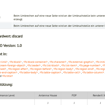
Beim Umbrechen auf eine neue Seite wird an der Umbruchstelle kein untere
d
erzeugt.
Beim Umbrechen auf eine neue Seite wird an der Umbruchstelle ein unterer 
ardwert:
discard
O Version:
1.0
t in:
c-link>
,
<fo:block>
,
<fo:block-container>
,
<fo:character>
,
<fo:external-graphic>
,
<fo:init
tream-foreign-object>
,
<fo:leader>
,
<fo:list-block>
,
<fo:list-item>
,
<fo:page-number>
,
<f
-last>
,
<fo:region-after>
,
<fo:region-before>
,
<fo:region-body>
,
<fo:region-end>
,
<fo:reg
le-and-caption>
,
<fo:table-body>
,
<fo:table-caption>
,
<fo:table-cell>
,
<fo:table-column>
nd
<fo:title>
tützung:
mance Level
Antenna House
FOP
RenderX 
J
J
J