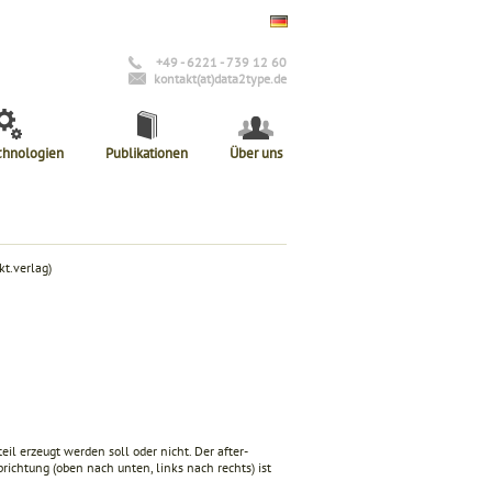
+49 - 6221 - 739 12 60
kontakt(at)data2type.de
chnologien
Publikationen
Über uns
t.verlag)
il erzeugt werden soll oder nicht. Der after-
richtung (oben nach unten, links nach rechts) ist