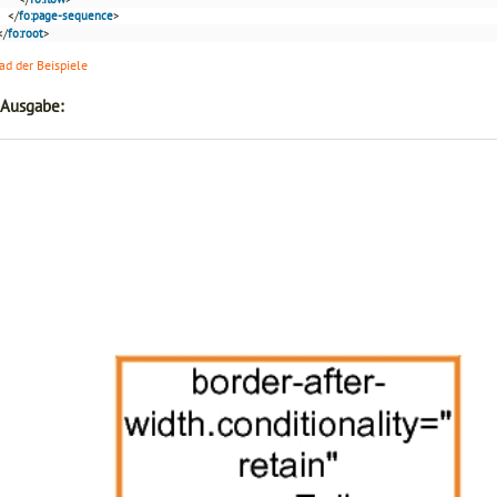
</
fo:page-sequence
>
</
fo:root
>
d der Beispiele
 Ausgabe: