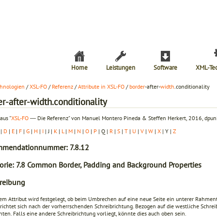
Home
Leistungen
Software
XML-Te
hnologien
/
XSL-FO
/
Referenz
/
Attribute in XSL-FO
/
border
-after-
width
.conditionality
r-after-width.conditionality
aus "
XSL-FO
― Die Referenz" von Manuel Montero Pineda & Steffen Herkert, 2016, dpunk
|
D
|
E
|
F
|
G
|
H
|
I
| J |
K
|
L
|
M
|
N
|
O
|
P
| Q |
R
|
S
|
T
|
U
|
V
|
W
|
X
| Y |
Z
mendationnummer: 7.8.12
orie: 7.8 Common Border, Padding and Background Properties
reibung
em Attribut wird festgelegt, ob beim Umbrechen auf eine neue Seite ein unterer Rahmente
richtet sich nach der vorherrschenden Schreibrichtung. Bezogen auf die westliche Schreib
nten. Falls eine andere Schreibrichtung vorliegt, könnte dies auch oben sein.