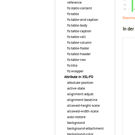
reference
fo:static-content
fo:table
Downloa
fo:table-and-caption
fo:table-body
In der
fo:table-caption
fo:table-cell
fo:table-column
fo:table-footer
fo:table-header
fo:table-row
fo:title
fo:wrapper
Attribute in XSL-FO
absolute-position
active-state
alignment-adjust
alignment-baseline
allowed-height-scale
allowed-width-scale
auto-restore
background
background-attachment
background-color