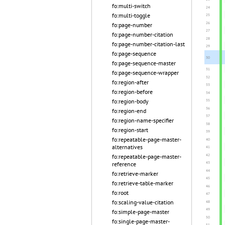
fo:multi-switch
fo:multi-toggle
fo:page-number
fo:page-number-citation
fo:page-number-citation-last
fo:page-sequence
fo:page-sequence-master
fo:page-sequence-wrapper
fo:region-after
fo:region-before
fo:region-body
fo:region-end
fo:region-name-specifier
fo:region-start
fo:repeatable-page-master-
alternatives
fo:repeatable-page-master-
reference
fo:retrieve-marker
fo:retrieve-table-marker
fo:root
fo:scaling-value-citation
fo:simple-page-master
fo:single-page-master-