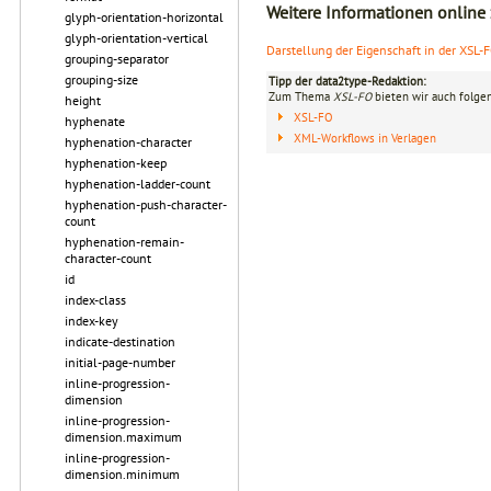
Weitere Informationen online
glyph-orientation-horizontal
glyph-orientation-vertical
Darstellung der Eigenschaft in der XSL-
grouping-separator
grouping-size
Tipp der data2type-Redaktion:
Zum Thema
XSL-FO
bieten wir auch folge
height
XSL-FO
hyphenate
XML-Workflows in Verlagen
hyphenation-character
hyphenation-keep
hyphenation-ladder-count
hyphenation-push-character-
count
hyphenation-remain-
character-count
id
index-class
index-key
indicate-destination
initial-page-number
inline-progression-
dimension
inline-progression-
dimension.maximum
inline-progression-
dimension.minimum