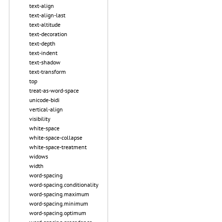
text-align
text-align-last
text-altitude
text-decoration
text-depth
text-indent
text-shadow
text-transform
top
treat-as-word-space
unicode-bidi
vertical-align
visibility
white-space
white-space-collapse
white-space-treatment
widows
width
word-spacing
word-spacing.conditionality
word-spacing.maximum
word-spacing.minimum
word-spacing.optimum