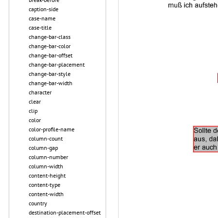
caption-side
case-name
case-title
change-bar-class
change-bar-color
change-bar-offset
change-bar-placement
change-bar-style
change-bar-width
character
clear
clip
color
color-profile-name
column-count
column-gap
column-number
column-width
content-height
content-type
content-width
country
destination-placement-offset