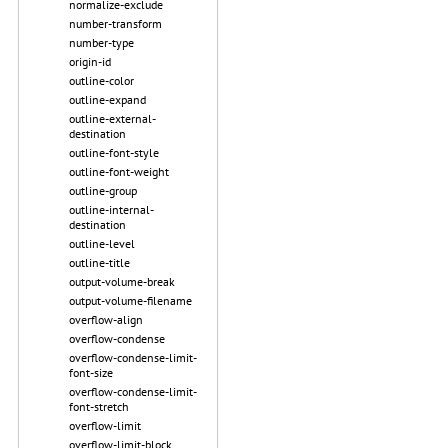
normalize-exclude
number-transform
number-type
origin-id
outline-color
outline-expand
outline-external-
destination
outline-font-style
outline-font-weight
outline-group
outline-internal-
destination
outline-level
outline-title
output-volume-break
output-volume-filename
overflow-align
overflow-condense
overflow-condense-limit-
font-size
overflow-condense-limit-
font-stretch
overflow-limit
overflow-limit-block