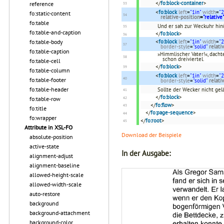
</
fo:block-container
>
reference
<
fo:block
left
=
"1in"
width
=
"2
fo:static-content
relative-position
=
"relative
fo:table
Und er sah zur Weckuhr hinü
fo:table-and-caption
</
fo:block
>
fo:table-body
<
fo:block
left
=
"1in"
width
=
"2
border-style
=
"solid"
relati
fo:table-caption
»Himmlischer Vater!«, dachte
schon dreiviertel.
fo:table-cell
</
fo:block
>
fo:table-column
<
fo:block
left
=
"1in"
width
=
"2
fo:table-footer
border-style
=
"solid"
relati
fo:table-header
Sollte der Wecker nicht gel
</
fo:block
>
fo:table-row
</
fo:flow
>
fo:title
</
fo:page-sequence
>
fo:wrapper
</
fo:root
>
Attribute in XSL-FO
Download der Beispiele
absolute-position
active-state
In der Ausgabe:
alignment-adjust
alignment-baseline
allowed-height-scale
allowed-width-scale
auto-restore
background
background-attachment
background-color