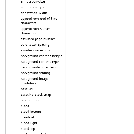
annotation-title
annotation-type
annotation-width
append-non-end-of-line-
characters
append-non-starter-
characters
assumed-page-number
auto-letter-spacing
avoid-widow-words
background-content-height
background-content-type
background-content-width
background-scaling
background-image-
resolution
base-uri
baseline-block-snap
baseline-grid
bleed
bleed-bottom
bleed-left
bleed-right
bleed-top