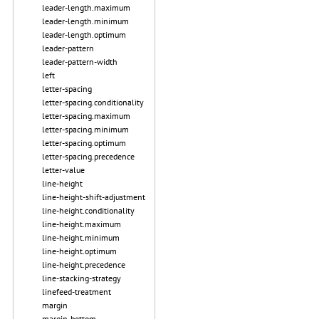
leader-length.maximum
leader-length.minimum
leader-length.optimum
leader-pattern
leader-pattern-width
left
letter-spacing
letter-spacing.conditionality
letter-spacing.maximum
letter-spacing.minimum
letter-spacing.optimum
letter-spacing.precedence
letter-value
line-height
line-height-shift-adjustment
line-height.conditionality
line-height.maximum
line-height.minimum
line-height.optimum
line-height.precedence
line-stacking-strategy
linefeed-treatment
margin
margin-bottom