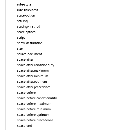
rule-style
rule-thickness
scale-option
scaling
scaling-method
score-spaces
script
show-destination
size
source-document
space-after
space-after.conditionality
space-after.maximum
space-after.minimum
space-after.optimum
space-after.precedence
space-before
space-before.conditionality
space-before.maximum
space-before.minimum
space-before.optimum
space-before.precedence
space-end