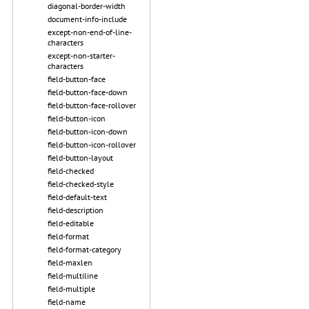
diagonal-border-width
document-info-include
except-non-end-of-line-
characters
except-non-starter-
characters
field-button-face
field-button-face-down
field-button-face-rollover
field-button-icon
field-button-icon-down
field-button-icon-rollover
field-button-layout
field-checked
field-checked-style
field-default-text
field-description
field-editable
field-format
field-format-category
field-maxlen
field-multiline
field-multiple
field-name