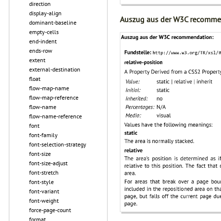
direction
display-align
Auszug aus der W3C recomme
dominant-baseline
empty-cells
end-indent
ends-row
extent
external-destination
float
flow-map-name
flow-map-reference
flow-name
flow-name-reference
font
font-family
font-selection-strategy
font-size
font-size-adjust
font-stretch
font-style
font-variant
font-weight
force-page-count
format