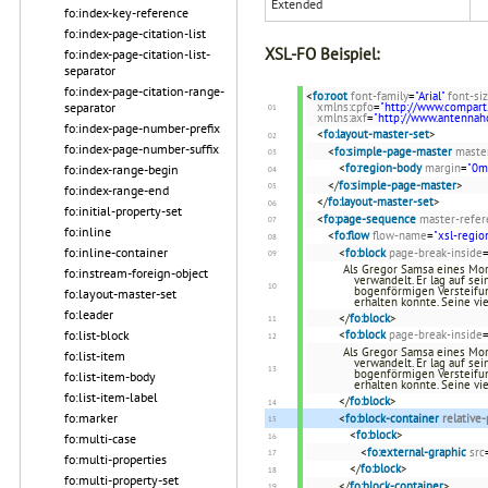
Extended
fo:index-key-reference
fo:index-page-citation-list
XSL-FO Beispiel:
fo:index-page-citation-list-
separator
fo:index-page-citation-range-
<
fo:root
font-family
=
"Arial"
font-si
separator
xmlns:cpfo
=
"http://www.compart
xmlns:axf
=
"http://www.antenna
fo:index-page-number-prefix
<
fo:layout-master-set
>
fo:index-page-number-suffix
<
fo:simple-page-master
maste
<
fo:region-body
margin
=
"0
fo:index-range-begin
</
fo:simple-page-master
>
fo:index-range-end
</
fo:layout-master-set
>
fo:initial-property-set
<
fo:page-sequence
master-refer
fo:inline
<
fo:flow
flow-name
=
"xsl-regio
fo:inline-container
<
fo:block
page-break-inside
Als Gregor Samsa eines Mor
fo:instream-foreign-object
verwandelt. Er lag auf se
bogenförmigen Versteifun
fo:layout-master-set
erhalten konnte. Seine vi
fo:leader
</
fo:block
>
fo:list-block
<
fo:block
page-break-inside
Als Gregor Samsa eines Mor
fo:list-item
verwandelt. Er lag auf se
bogenförmigen Versteifun
fo:list-item-body
erhalten konnte. Seine vi
fo:list-item-label
</
fo:block
>
fo:marker
<
fo:block-container
relative-
<
fo:block
>
fo:multi-case
<
fo:external-graphic
src
fo:multi-properties
</
fo:block
>
fo:multi-property-set
</
fo:block-container
>