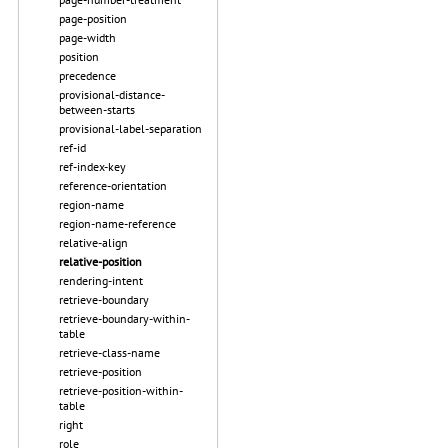
page-position
page-width
position
precedence
provisional-distance-
between-starts
provisional-label-separation
ref-id
ref-index-key
reference-orientation
region-name
region-name-reference
relative-align
relative-position
rendering-intent
retrieve-boundary
retrieve-boundary-within-
table
retrieve-class-name
retrieve-position
retrieve-position-within-
table
right
role