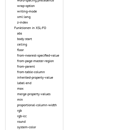
word-spacing.precedence
wrap-option
writing-mode
xml:lang
z-index
Funktionen in XSL-FO
abs
body-start
ceiling
floor
from-nearest-specified-value
from-page-master-region
from-parent
from-table-column
inherited-property-value
label-end
max
merge-property-values
min
proportional-column-width
rgb
rgb-icc
round
system-color