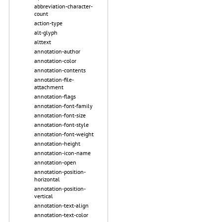
abbreviation-character-
count
action-type
alt-glyph
alttext
annotation-author
annotation-color
annotation-contents
annotation-file-
attachment
annotation-flags
annotation-font-family
annotation-font-size
annotation-font-style
annotation-font-weight
annotation-height
annotation-icon-name
annotation-open
annotation-position-
horizontal
annotation-position-
vertical
annotation-text-align
annotation-text-color