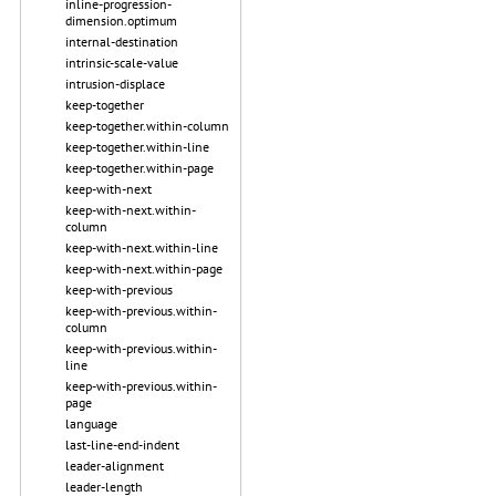
inline-progression-
dimension.optimum
internal-destination
intrinsic-scale-value
intrusion-displace
keep-together
keep-together.within-column
keep-together.within-line
keep-together.within-page
keep-with-next
keep-with-next.within-
column
keep-with-next.within-line
keep-with-next.within-page
keep-with-previous
keep-with-previous.within-
column
keep-with-previous.within-
line
keep-with-previous.within-
page
language
last-line-end-indent
leader-alignment
leader-length