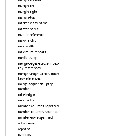
margin-left
margin-right
margin-top
marker-class-name
master-name
master-reference
max-height
max-width
maximum-repeats
media-usage
merge-pages-across-index-
key-references
merge-ranges-across-index-
key-references
merge-sequential-page-
numbers
min-height
min-width
number-columns-repeated
number-columns-spanned
number-rows-spanned
odd-or-even
orphans
overflow