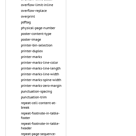
overflow-limit-inline
overflow-replace
overprint
pdftag
physical-page-number
poster-content-type
poster-image
printer-bin-selection
printer-duplex
printer-marks
printer-marks-line-color
printer-marks-line-length
printer-marks-line-width
printer-marks-spine-width
printer-marks-zero-margin
punctuation-spacing
punctuation-trim
repeat-cell-content-at-
break
repeat-footnote-in-table-
footer
repeat-footnote-in-table-
header
repeat-page-sequence-