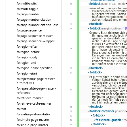
fo:multi-switch
<
fo:block
page-break-inside
»Was ist mit mir geschehen?
fo:multi-toggle
zwischen den vier wohlb
fo:page-number
ausgebreitet war - Samsa 
hübschen, vergoldeten
R
fo:page-number-citation
aufrecht dasaß und eine
</
fo:block
>
fo:page-number-citation-last
<
fo:block
margin-bottom
=
"1
fo:page-sequence
Gregors Blick richtete sich
fo:page-sequence-master
ihn ganz melancholisch. »
gänzlich undurchführbar, 
fo:page-sequence-wrapper
nicht in diese Lage bring
zurück. Er versuchte es w
fo:region-after
der Seite einen noch nie 
Beruf habe ich gewählt! T
fo:region-before
Hause, und außerdem ist 
Essen, ein immer wechseln
fo:region-body
ein leichtes Jucken oben
können; fand die juckende
fo:region-end
mit einem Bein die Stelle
fo:region-name-specifier
</
fo:block
>
<
fo:block
>
fo:region-start
Er glitt wieder in seine fr
fo:repeatable-page-master-
seinen Schlaf haben. And
zurückgehe, um die erlang
alternatives
versuchen; ich würde auf 
fo:repeatable-page-master-
meiner Eltern zurückhielt
Herzens aus gesagt. Vom P
reference
herab mit dem Angestellt
Hoffnung ist noch nicht g
fo:retrieve-marker
dürfte noch fünf bis sech
muß ich aufstehen, denn 
fo:retrieve-table-marker
</
fo:block
>
fo:root
<
fo:block-container
position
fo:scaling-value-citation
<
fo:block
>
fo:simple-page-master
<
fo:external-graphic
src
</
fo:block
>
fo:single-page-master-