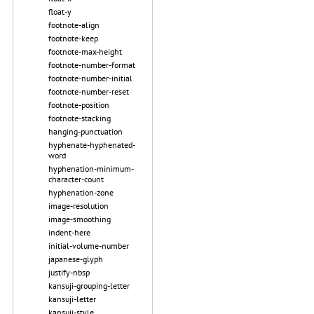
float-y
footnote-align
footnote-keep
footnote-max-height
footnote-number-format
footnote-number-initial
footnote-number-reset
footnote-position
footnote-stacking
hanging-punctuation
hyphenate-hyphenated-
word
hyphenation-minimum-
character-count
hyphenation-zone
image-resolution
image-smoothing
indent-here
initial-volume-number
japanese-glyph
justify-nbsp
kansuji-grouping-letter
kansuji-letter
kansuji-style