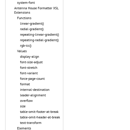
system-font
Antenna House Formatter XSL
Extensions
Functions
linear-gradient()
radial-gradient()
repeating-linear-gradient()
repeating-radial-gradient()
rgb-icc()
Values
display-align
font-size-adjust
font-stretch
font-variant
force-page-count
format
internal-destination
leader-alignment
overflow
size
table-omit-footer-at-break
table-omit-header-at-break
text-transform
Elements