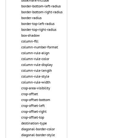
bookmark-include
border-bottom-left-radius
border-bottom-right-radius
border-radius
border-top-left-radius
border-top-right-radius
box-shadow
column-fill
column-number-format
column-rule-align
column-rule-color
column-rule-display
column-rule-length
column-rule-style
column-rule-width
crop-area-visibility
crop-offset
crop-offset-bottom
crop-offset-left
crop-offset-right
crop-offset-top
destination-type
diagonal-border-color
diagonal-border-style