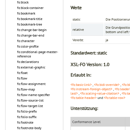
fo:block
Werte
fo:block-container
fo:bookmark
fo:bookmark-title
static
Die Positionierun
fo:bookmark-tree
Die Grundpositio
relative
fo:change-bar-begin
bottom
und
left
fo:change-bar-end
Vererbt:
ja
fo:character
fo:color-profile
fo:conditional-page-master-
Standardwert:
static
reference
fo:declarations
XSL-FO Version:
1.0
fo:external-graphic
fo:float
Erlaubt in:
fo:flow
fo:flow-assignment
<fo:basic-link>
,
<fo:bidi-override>
,
<fo:b
<fo:instream-foreign-object>
,
<fo:leader
fo:flow-map
last>
,
<fo:scaling-value-citation>
,
<fo:t
fo:flow-name-specifier
<fo:table-header>
und
<fo:table-row>
fo:flow-source-list
fo:flow-target-list
Unterstützung:
fo:folio-prefix
fo:folio-suffix
Conformance Level
fo:footnote
fo:footnote-body