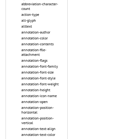
abbreviation-character-
count
action-type
alt-glyph
alttext
annotation-author
annotation-color
annotation-contents
annotation-file-
attachment
annotation-flags
annotation-font-family
annotation-font-size
annotation-font-style
annotation-font-weight
annotation-height
annotation-icon-name
annotation-open
annotation-position-
horizontal
annotation-position-
vertical
annotation-text-align
annotation-text-color