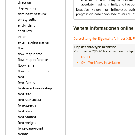
direction
display-align
dominant-baseline
empty-cells
end-indent
Weitere Informationen online
ends-row
extent
Darstellung der Eigenschaft in der XSL-
external-destination
Tipp der data2type-Redaktion:
float
Zum Thema
XSL-FO
bieten wir auch folge
flow-map-name
XSL-FO
flow-map-reference
XML-Workflows in Verlagen
flow-name
flow-name-reference
font
font-family
font-selection-strategy
font-size
font-size-adjust
font-stretch
font-style
font-variant
font-weight
force-page-count
format