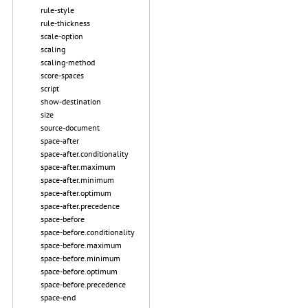
rule-style
rule-thickness
scale-option
scaling
scaling-method
score-spaces
script
show-destination
size
source-document
space-after
space-after.conditionality
space-after.maximum
space-after.minimum
space-after.optimum
space-after.precedence
space-before
space-before.conditionality
space-before.maximum
space-before.minimum
space-before.optimum
space-before.precedence
space-end