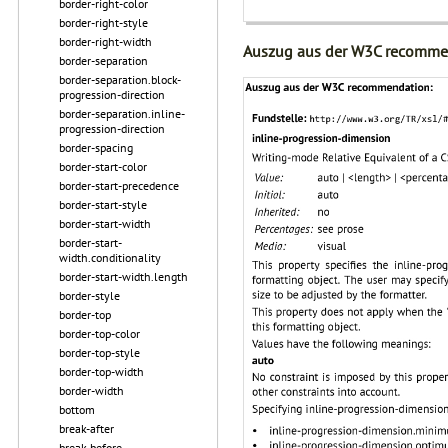
border-right-color
border-right-style
border-right-width
Auszug aus der W3C recomme
border-separation
border-separation.block-
progression-direction
border-separation.inline-
progression-direction
border-spacing
border-start-color
border-start-precedence
border-start-style
border-start-width
border-start-
width.conditionality
border-start-width.length
border-style
border-top
border-top-color
border-top-style
border-top-width
border-width
bottom
break-after
break-before