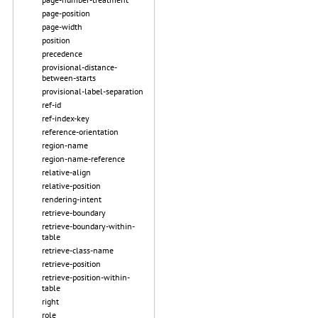
page-position
page-width
position
precedence
provisional-distance-
between-starts
provisional-label-separation
ref-id
ref-index-key
reference-orientation
region-name
region-name-reference
relative-align
relative-position
rendering-intent
retrieve-boundary
retrieve-boundary-within-
table
retrieve-class-name
retrieve-position
retrieve-position-within-
table
right
role