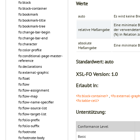
fo:block
Werte
fo:block-container
fo:bookmark
auto
Es wird keine Br
fo:bookmark-title
Eine minimale Br
fo:bookmark-tree
relative Maßangabe
der verwendeten 
fo:change-bar-begin
(
%
) in Relation
fo:change-bar-end
absolute
fo:character
Eine minimale Br
Maßangabe
fo:color-profile
fo:conditional-page-master-
reference
Standardwert:
auto
fo:declarations
fo:external-graphic
XSL-FO Version:
1.0
fo:float
fo:flow
Erlaubt in:
fo:flow-assignment
<fo:block-container>
,
<fo:external-graph
fo:flow-map
<fo:table-cell>
fo:flow-name-specifier
fo:flow-source-list
Unterstützung:
fo:flow-target-list
fo:folio-prefix
fo:folio-suffix
Conformance Level
fo:footnote
Basic
fo:footnote-body