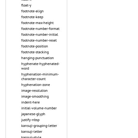
float-y
footnote-align
footnote-keep
footnote-max-height
footnote-number-format
footnote-number-initial
footnote-number-reset
footnote-position
footnote-stacking
hanging-punctuation
hyphenate-hyphenated-
word
hyphenation-minimum-
character-count
hyphenation-zone
image-resolution
image-smoothing
indent-here
initial-volume-number
japanese-glyph
justify-nbsp
kansuji-grouping-letter
kansuji-letter
kansuji-style