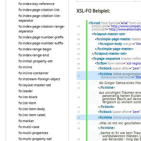
fo:index-key-reference
fo:index-page-citation-list
XSL-FO Beispiel:
fo:index-page-citation-list-
separator
<
fo:root
font-family
=
"Arial"
font-si
fo:index-page-citation-range-
xmlns:cpfo
=
"http://www.compart
xmlns:axf
=
"http://www.antenna
separator
<
fo:layout-master-set
>
fo:index-page-number-prefix
<
fo:simple-page-master
maste
fo:index-page-number-suffix
<
fo:region-body
margin
=
"0
fo:index-range-begin
</
fo:simple-page-master
>
</
fo:layout-master-set
>
fo:index-range-end
<
fo:page-sequence
master-refer
fo:initial-property-set
<
fo:flow
flow-name
=
"xsl-regio
fo:inline
<
fo:block
space-after
=
"1em"
fo:inline-container
<
fo:inline
inline-progressi
dimension.maximum
=
"30
fo:instream-foreign-object
Als Gregor Samsa eines Mo
fo:layout-master-set
</
fo:inline
>
fo:leader
aus unruhigen Träumen erwa
panzerartig harten Rücke
fo:list-block
geteilten Bauch, auf dess
Vergleich zu seinem sons
fo:list-item
</
fo:block
>
fo:list-item-body
<
fo:block
space-after
=
"1em"
fo:list-item-label
<
fo:inline
inline-progressi
fo:marker
»Was ist mit mir geschehen
fo:multi-case
</
fo:inline
>
fo:multi-properties
, dachte er. Es war kein Tr
wohlbekannten Wänden. Üb
fo:multi-property-set
war Reisender - hing das 