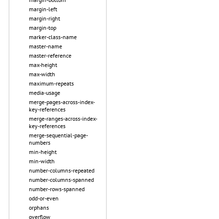
margin-left
margin-right
margin-top
marker-class-name
master-name
master-reference
max-height
max-width
maximum-repeats
media-usage
merge-pages-across-index-
key-references
merge-ranges-across-index-
key-references
merge-sequential-page-
numbers
min-height
min-width
number-columns-repeated
number-columns-spanned
number-rows-spanned
odd-or-even
orphans
overflow