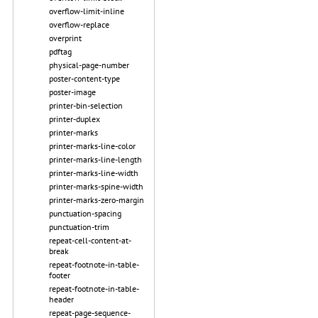
overflow-limit-inline
overflow-replace
overprint
pdftag
physical-page-number
poster-content-type
poster-image
printer-bin-selection
printer-duplex
printer-marks
printer-marks-line-color
printer-marks-line-length
printer-marks-line-width
printer-marks-spine-width
printer-marks-zero-margin
punctuation-spacing
punctuation-trim
repeat-cell-content-at-
break
repeat-footnote-in-table-
footer
repeat-footnote-in-table-
header
repeat-page-sequence-