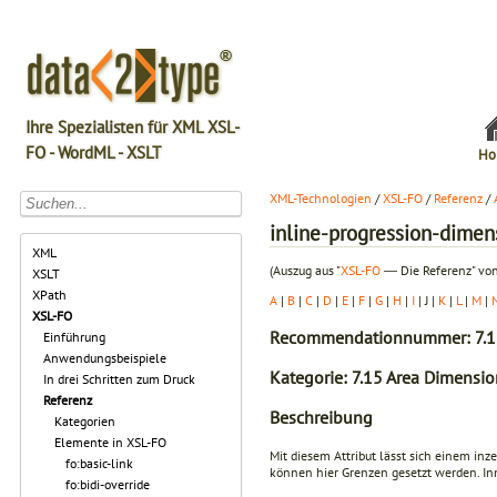
Ihre Spezialisten für XML XSL-
FO - WordML - XSLT
Ho
XML-Technologien
/
XSL-FO
/
Referenz
/
inline-progression-dime
XML
(Auszug aus "
XSL-FO
― Die Referenz" von
XSLT
XPath
A
|
B
|
C
|
D
|
E
|
F
|
G
|
H
|
I
| J |
K
|
L
|
M
|
XSL-FO
Recommendationnummer: 7.1
Einführung
Anwendungsbeispiele
Kategorie: 7.15 Area Dimensio
In drei Schritten zum Druck
Referenz
Beschreibung
Kategorien
Elemente in XSL-FO
Mit diesem Attribut lässt sich einem inz
fo:basic-link
können hier Grenzen gesetzt werden. Inn
fo:bidi-override