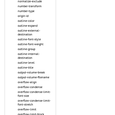
normalize-exclude
number-transform
number-type
origin-id
outline-color
outline-expand
outline-external-
destination
outline-font-style
outline-font-weight
outline-group
outline-internal-
destination
outline-level
outline-title
output-volume-break
output-volume-filename
overflow-align
overflow-condense
overflow-condense-limit-
font-size
overflow-condense-limit-
font-stretch
overflow-limit
overflow-limit-block