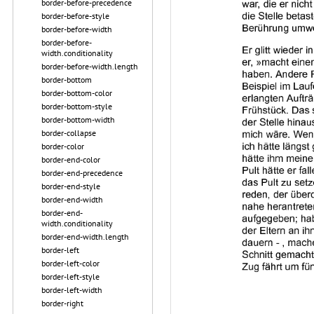
border-before-precedence
border-before-style
border-before-width
border-before-
width.conditionality
border-before-width.length
border-bottom
border-bottom-color
border-bottom-style
border-bottom-width
border-collapse
border-color
border-end-color
border-end-precedence
border-end-style
border-end-width
border-end-
width.conditionality
border-end-width.length
border-left
border-left-color
border-left-style
border-left-width
border-right