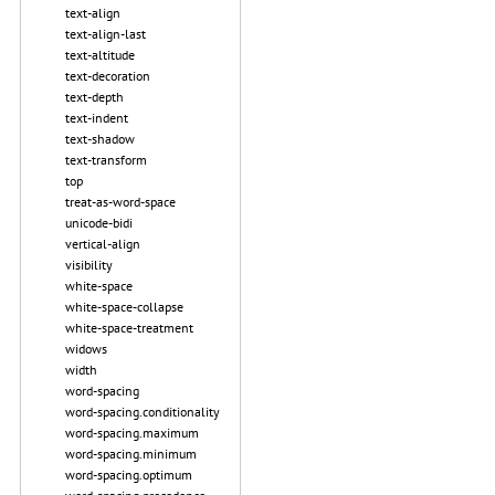
text-align
text-align-last
text-altitude
text-decoration
text-depth
text-indent
text-shadow
text-transform
top
treat-as-word-space
unicode-bidi
vertical-align
visibility
white-space
white-space-collapse
white-space-treatment
widows
width
word-spacing
word-spacing.conditionality
word-spacing.maximum
word-spacing.minimum
word-spacing.optimum