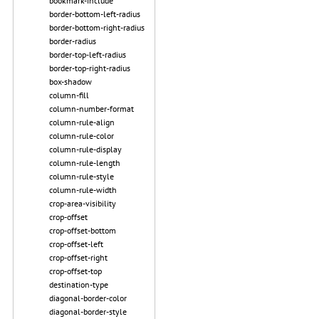
bookmark-include
border-bottom-left-radius
border-bottom-right-radius
border-radius
border-top-left-radius
border-top-right-radius
box-shadow
column-fill
column-number-format
column-rule-align
column-rule-color
column-rule-display
column-rule-length
column-rule-style
column-rule-width
crop-area-visibility
crop-offset
crop-offset-bottom
crop-offset-left
crop-offset-right
crop-offset-top
destination-type
diagonal-border-color
diagonal-border-style