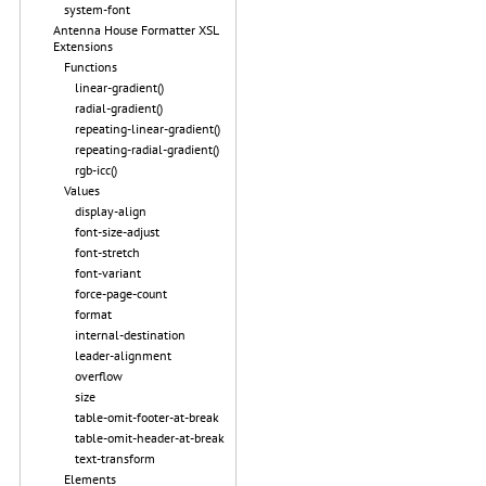
system-font
Antenna House Formatter XSL
Extensions
Functions
linear-gradient()
radial-gradient()
repeating-linear-gradient()
repeating-radial-gradient()
rgb-icc()
Values
display-align
font-size-adjust
font-stretch
font-variant
force-page-count
format
internal-destination
leader-alignment
overflow
size
table-omit-footer-at-break
table-omit-header-at-break
text-transform
Elements