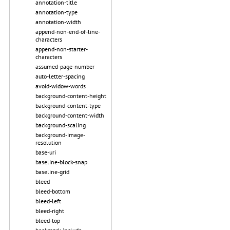
annotation-title
annotation-type
annotation-width
append-non-end-of-line-
characters
append-non-starter-
characters
assumed-page-number
auto-letter-spacing
avoid-widow-words
background-content-height
background-content-type
background-content-width
background-scaling
background-image-
resolution
base-uri
baseline-block-snap
baseline-grid
bleed
bleed-bottom
bleed-left
bleed-right
bleed-top