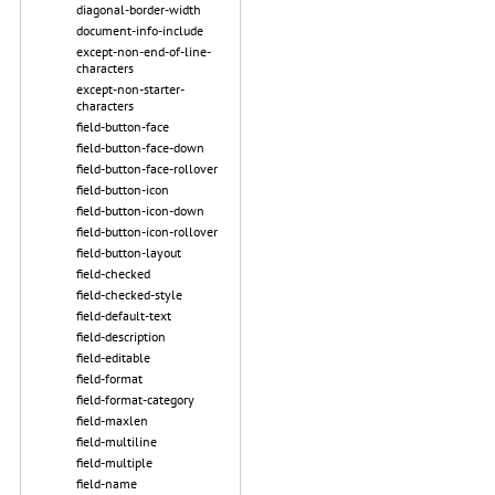
diagonal-border-width
document-info-include
except-non-end-of-line-
characters
except-non-starter-
characters
field-button-face
field-button-face-down
field-button-face-rollover
field-button-icon
field-button-icon-down
field-button-icon-rollover
field-button-layout
field-checked
field-checked-style
field-default-text
field-description
field-editable
field-format
field-format-category
field-maxlen
field-multiline
field-multiple
field-name