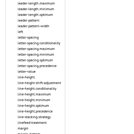
leader-length.maximum
leader-length.minimum
leader-length.optimum
leader-pattern
leader-pattern-width
left
letter-spacing
letter-spacing.conditionality
letter-spacing.maximum
letter-spacing.minimum
letter-spacing.optimum
letter-spacing.precedence
letter-value
line-height
line-height-shift-adjustment
line-height.conditionality
line-height.maximum
line-height.minimum
line-height.optimum
line-height.precedence
line-stacking-strategy
linefeed-treatment
margin
margin-bottom