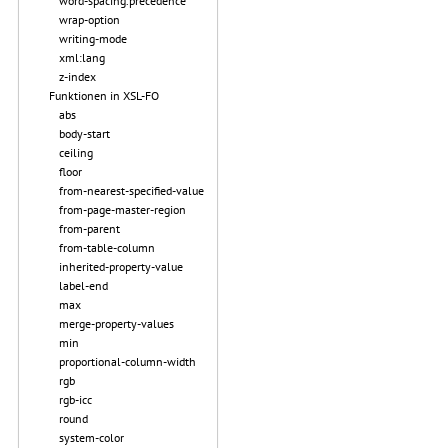
word-spacing.precedence
wrap-option
writing-mode
xml:lang
z-index
Funktionen in XSL-FO
abs
body-start
ceiling
floor
from-nearest-specified-value
from-page-master-region
from-parent
from-table-column
inherited-property-value
label-end
max
merge-property-values
min
proportional-column-width
rgb
rgb-icc
round
system-color