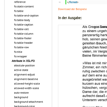
reference
</
fo:root
>
fo:static-content
Download der Beispiele
fo:table
fo:table-and-caption
In der Ausgabe:
fo:table-body
fo:table-caption
fo:table-cell
fo:table-column
fo:table-footer
fo:table-header
fo:table-row
fo:title
fo:wrapper
Attribute in XSL-FO
absolute-position
active-state
alignment-adjust
alignment-baseline
allowed-height-scale
allowed-width-scale
auto-restore
background
background-attachment
background-color