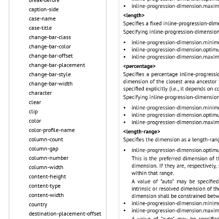
caption-side
case-name
case-title
change-bar-class
change-bar-color
change-bar-offset
change-bar-placement
change-bar-style
change-bar-width
character
clear
clip
color
color-profile-name
column-count
column-gap
column-number
column-width
content-height
content-type
content-width
country
destination-placement-offset