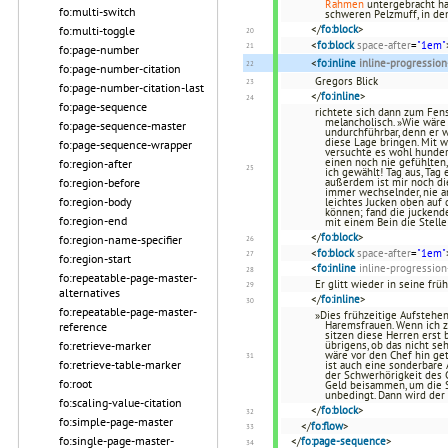
Rahmen
untergebracht hat
fo:multi-switch
schweren Pelzmuff, in d
</
fo:block
>
fo:multi-toggle
<
fo:block
space-after
=
"1em"
fo:page-number
<
fo:inline
inline-progressi
fo:page-number-citation
Gregors Blick
fo:page-number-citation-last
</
fo:inline
>
fo:page-sequence
richtete sich dann zum Fens
melancholisch. »Wie wäre 
fo:page-sequence-master
undurchführbar, denn er w
diese Lage bringen. Mit w
fo:page-sequence-wrapper
versuchte es wohl hundert
einen noch nie gefühlten,
fo:region-after
ich gewählt! Tag aus, Tag
fo:region-before
außerdem ist mir noch di
immer wechselnder, nie an
fo:region-body
leichtes Jucken oben auf
können; fand die juckende
fo:region-end
mit einem Bein die Stelle
</
fo:block
>
fo:region-name-specifier
<
fo:block
space-after
=
"1em"
fo:region-start
<
fo:inline
inline-progressio
fo:repeatable-page-master-
Er glitt wieder in seine frü
alternatives
</
fo:inline
>
fo:repeatable-page-master-
»Dies frühzeitige Aufstehe
Haremsfrauen. Wenn ich z
reference
sitzen diese Herren erst 
fo:retrieve-marker
übrigens, ob das nicht se
wäre vor den Chef hin ge
fo:retrieve-table-marker
ist auch eine sonderbare 
der Schwerhörigkeit des 
fo:root
Geld beisammen, um die Sc
unbedingt. Dann wird der 
fo:scaling-value-citation
</
fo:block
>
fo:simple-page-master
</
fo:flow
>
fo:single-page-master-
</
fo:page-sequence
>