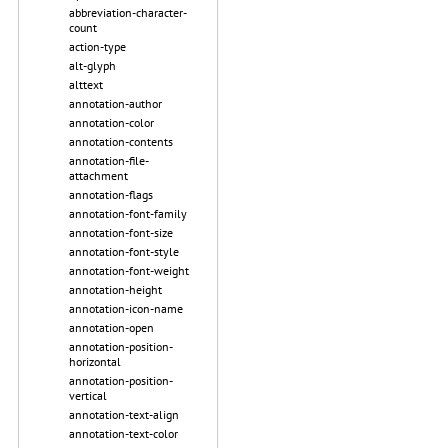
abbreviation-character-
count
action-type
alt-glyph
alttext
annotation-author
annotation-color
annotation-contents
annotation-file-
attachment
annotation-flags
annotation-font-family
annotation-font-size
annotation-font-style
annotation-font-weight
annotation-height
annotation-icon-name
annotation-open
annotation-position-
horizontal
annotation-position-
vertical
annotation-text-align
annotation-text-color