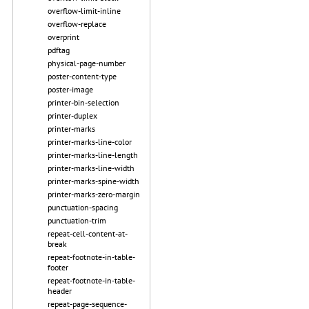
overflow-limit-inline
overflow-replace
overprint
pdftag
physical-page-number
poster-content-type
poster-image
printer-bin-selection
printer-duplex
printer-marks
printer-marks-line-color
printer-marks-line-length
printer-marks-line-width
printer-marks-spine-width
printer-marks-zero-margin
punctuation-spacing
punctuation-trim
repeat-cell-content-at-
break
repeat-footnote-in-table-
footer
repeat-footnote-in-table-
header
repeat-page-sequence-