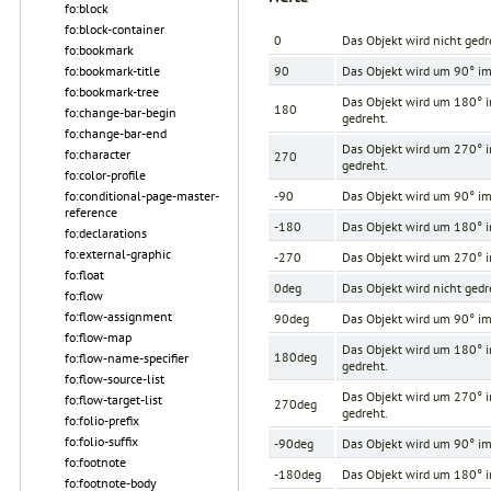
fo:block
fo:block-container
0
Das Objekt wird nicht gedr
fo:bookmark
fo:bookmark-title
90
Das Objekt wird um 90° im
fo:bookmark-tree
Das Objekt wird um 180° i
180
fo:change-bar-begin
gedreht.
fo:change-bar-end
Das Objekt wird um 270° i
fo:character
270
gedreht.
fo:color-profile
fo:conditional-page-master-
-90
Das Objekt wird um 90° im
reference
-180
Das Objekt wird um 180° i
fo:declarations
fo:external-graphic
-270
Das Objekt wird um 270° i
fo:float
0deg
Das Objekt wird nicht gedr
fo:flow
fo:flow-assignment
90deg
Das Objekt wird um 90° im
fo:flow-map
Das Objekt wird um 180° i
180deg
fo:flow-name-specifier
gedreht.
fo:flow-source-list
Das Objekt wird um 270° i
fo:flow-target-list
270deg
gedreht.
fo:folio-prefix
fo:folio-suffix
-90deg
Das Objekt wird um 90° im
fo:footnote
-180deg
Das Objekt wird um 180° i
fo:footnote-body