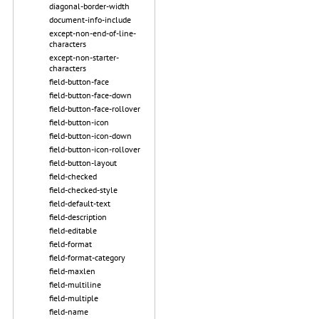
diagonal-border-width
document-info-include
except-non-end-of-line-
characters
except-non-starter-
characters
field-button-face
field-button-face-down
field-button-face-rollover
field-button-icon
field-button-icon-down
field-button-icon-rollover
field-button-layout
field-checked
field-checked-style
field-default-text
field-description
field-editable
field-format
field-format-category
field-maxlen
field-multiline
field-multiple
field-name