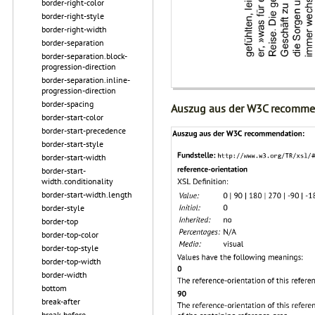
border-right-color
border-right-style
border-right-width
border-separation
border-separation.block-
progression-direction
border-separation.inline-
progression-direction
border-spacing
Auszug aus der W3C recomme
border-start-color
border-start-precedence
border-start-style
border-start-width
border-start-
width.conditionality
border-start-width.length
border-style
border-top
border-top-color
border-top-style
border-top-width
border-width
bottom
break-after
break-before