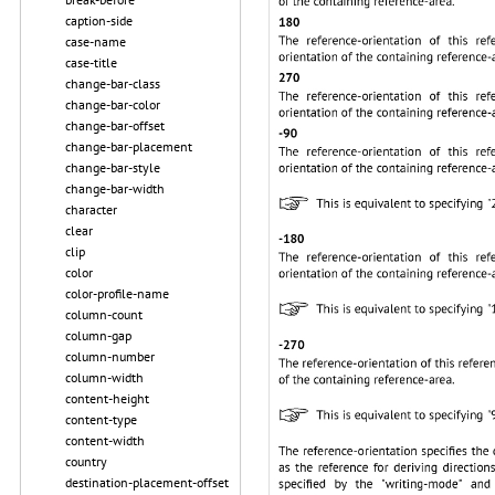
caption-side
case-name
case-title
change-bar-class
change-bar-color
change-bar-offset
change-bar-placement
change-bar-style
change-bar-width
character
clear
clip
color
color-profile-name
column-count
column-gap
column-number
column-width
content-height
content-type
content-width
country
destination-placement-offset