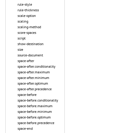
rule-style
rule-thickness
scale-option
scaling
scaling-method
score-spaces
script
show-destination
size
source-document
space-after
space-after.conditionality
space-after.maximum
space-after.minimum
space-after.optimum
space-after.precedence
space-before
space-before.conditionality
space-before.maximum
space-before.minimum
space-before.optimum
space-before.precedence
space-end