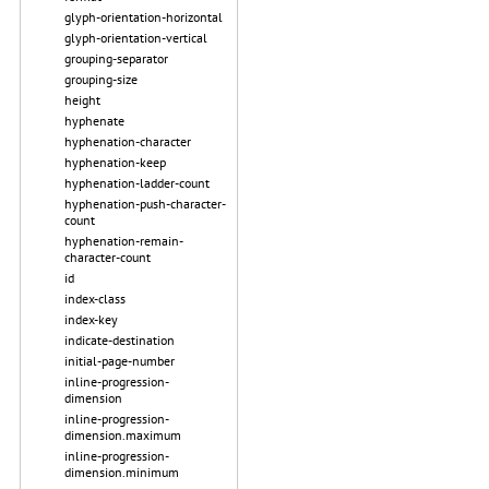
glyph-orientation-horizontal
glyph-orientation-vertical
grouping-separator
grouping-size
height
hyphenate
hyphenation-character
hyphenation-keep
hyphenation-ladder-count
hyphenation-push-character-
count
hyphenation-remain-
character-count
id
index-class
index-key
indicate-destination
initial-page-number
inline-progression-
dimension
inline-progression-
dimension.maximum
inline-progression-
dimension.minimum