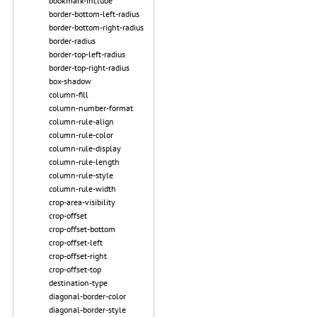
bookmark-include
border-bottom-left-radius
border-bottom-right-radius
border-radius
border-top-left-radius
border-top-right-radius
box-shadow
column-fill
column-number-format
column-rule-align
column-rule-color
column-rule-display
column-rule-length
column-rule-style
column-rule-width
crop-area-visibility
crop-offset
crop-offset-bottom
crop-offset-left
crop-offset-right
crop-offset-top
destination-type
diagonal-border-color
diagonal-border-style