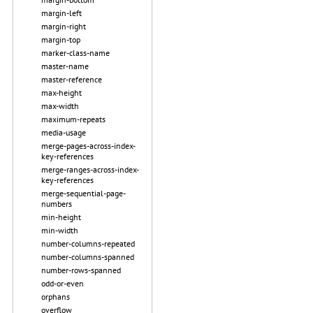
margin-left
margin-right
margin-top
marker-class-name
master-name
master-reference
max-height
max-width
maximum-repeats
media-usage
merge-pages-across-index-
key-references
merge-ranges-across-index-
key-references
merge-sequential-page-
numbers
min-height
min-width
number-columns-repeated
number-columns-spanned
number-rows-spanned
odd-or-even
orphans
overflow