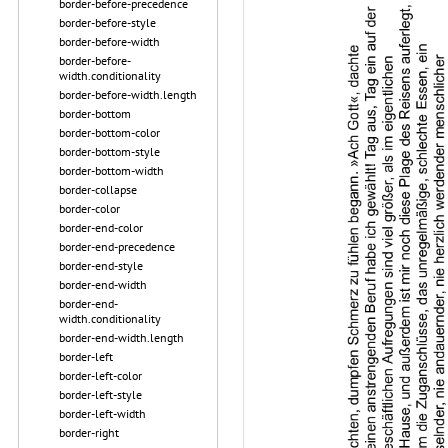
border-before-precedence
border-before-style
border-before-width
border-before-
width.conditionality
border-before-width.length
border-bottom
border-bottom-color
border-bottom-style
border-bottom-width
border-collapse
border-color
border-end-color
border-end-precedence
border-end-style
border-end-width
border-end-
width.conditionality
border-end-width.length
border-left
border-left-color
border-left-style
border-left-width
border-right