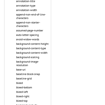
annotation-title
annotation-type
annotation-width
append-non-end-of-line-
characters
append-non-starter-
characters
assumed-page-number
auto-letter-spacing
avoid-widow-words
background-content-height
background-content-type
background-content-width
background-scaling
background-image-
resolution
base-uri
baseline-block-snap
baseline-grid
bleed
bleed-bottom
bleed-left
bleed-right
bleed-top