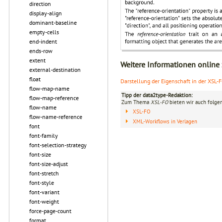
direction
display-align
dominant-baseline
empty-cells
end-indent
ends-row
extent
Weitere Informationen online
external-destination
float
Darstellung der Eigenschaft in der XSL-
flow-map-name
Tipp der data2type-Redaktion:
flow-map-reference
Zum Thema
XSL-FO
bieten wir auch folge
flow-name
XSL-FO
flow-name-reference
XML-Workflows in Verlagen
font
font-family
font-selection-strategy
font-size
font-size-adjust
font-stretch
font-style
font-variant
font-weight
force-page-count
format