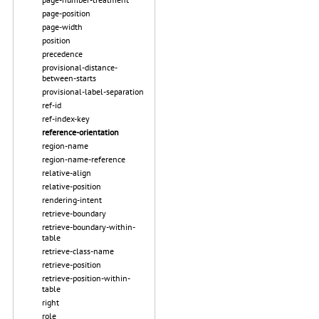
page-position
page-width
position
precedence
provisional-distance-
between-starts
provisional-label-separation
ref-id
ref-index-key
reference-orientation
region-name
region-name-reference
relative-align
relative-position
rendering-intent
retrieve-boundary
retrieve-boundary-within-
table
retrieve-class-name
retrieve-position
retrieve-position-within-
table
right
role