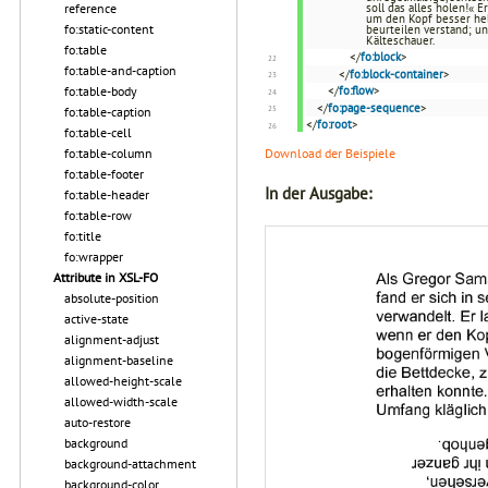
reference
soll das alles holen!«
um den Kopf besser hebe
fo:static-content
beurteilen verstand; u
Kälteschauer.
fo:table
</
fo:block
>
fo:table-and-caption
</
fo:block-container
>
fo:table-body
</
fo:flow
>
</
fo:page-sequence
>
fo:table-caption
</
fo:root
>
fo:table-cell
fo:table-column
Download der Beispiele
fo:table-footer
In der Ausgabe:
fo:table-header
fo:table-row
fo:title
fo:wrapper
Attribute in XSL-FO
absolute-position
active-state
alignment-adjust
alignment-baseline
allowed-height-scale
allowed-width-scale
auto-restore
background
background-attachment
background-color