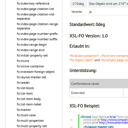
fo:index-key-reference
-270deg
Das Objekt wird um 270° i
fo:index-page-citation-list
Vererbt:
ja
fo:index-page-citation-list-
separator
Standardwert:
0deg
fo:index-page-citation-range-
separator
fo:index-page-number-prefix
XSL-FO Version:
1.0
fo:index-page-number-suffix
fo:index-range-begin
Erlaubt in:
fo:index-range-end
fo:initial-property-set
<fo:block-container>
,
<fo:inline-contain
<fo:region-start>
und
<fo:simple-page-m
fo:inline
fo:inline-container
Unterstützung:
fo:instream-foreign-object
fo:layout-master-set
fo:leader
Conformance Level
fo:list-block
Extended
fo:list-item
fo:list-item-body
fo:list-item-label
XSL-FO Beispiel:
fo:marker
fo:multi-case
<
fo:root
font-family
=
"Arial"
font-si
xmlns:cpfo
=
"http://www.compart
fo:multi-properties
xmlns:axf
=
"http://www.antenna
fo:multi-property-set
<
fo:layout-master-set
>