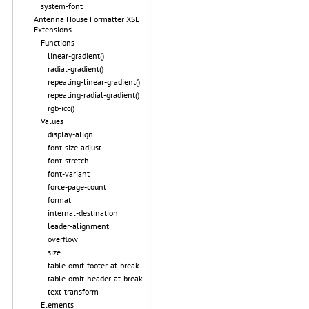
system-font
Antenna House Formatter XSL
Extensions
Functions
linear-gradient()
radial-gradient()
repeating-linear-gradient()
repeating-radial-gradient()
rgb-icc()
Values
display-align
font-size-adjust
font-stretch
font-variant
force-page-count
format
internal-destination
leader-alignment
overflow
size
table-omit-footer-at-break
table-omit-header-at-break
text-transform
Elements