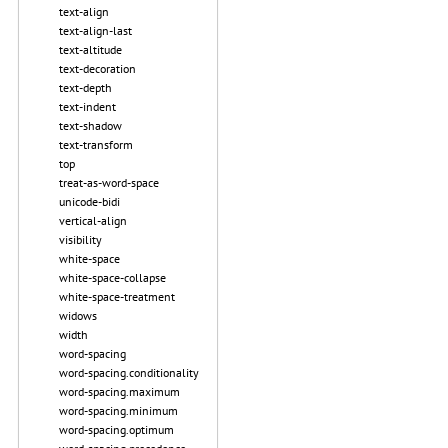
text-align
text-align-last
text-altitude
text-decoration
text-depth
text-indent
text-shadow
text-transform
top
treat-as-word-space
unicode-bidi
vertical-align
visibility
white-space
white-space-collapse
white-space-treatment
widows
width
word-spacing
word-spacing.conditionality
word-spacing.maximum
word-spacing.minimum
word-spacing.optimum