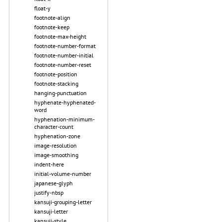
float-y
footnote-align
footnote-keep
footnote-max-height
footnote-number-format
footnote-number-initial
footnote-number-reset
footnote-position
footnote-stacking
hanging-punctuation
hyphenate-hyphenated-
word
hyphenation-minimum-
character-count
hyphenation-zone
image-resolution
image-smoothing
indent-here
initial-volume-number
japanese-glyph
justify-nbsp
kansuji-grouping-letter
kansuji-letter
kansuji-style