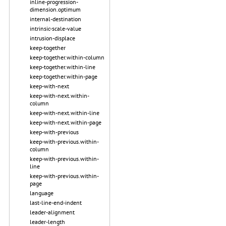
inline-progression-
dimension.optimum
internal-destination
intrinsic-scale-value
intrusion-displace
keep-together
keep-together.within-column
keep-together.within-line
keep-together.within-page
keep-with-next
keep-with-next.within-
column
keep-with-next.within-line
keep-with-next.within-page
keep-with-previous
keep-with-previous.within-
column
keep-with-previous.within-
line
keep-with-previous.within-
page
language
last-line-end-indent
leader-alignment
leader-length