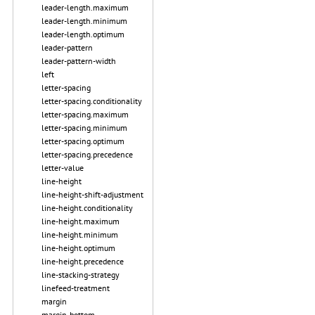
leader-length.maximum
leader-length.minimum
leader-length.optimum
leader-pattern
leader-pattern-width
left
letter-spacing
letter-spacing.conditionality
letter-spacing.maximum
letter-spacing.minimum
letter-spacing.optimum
letter-spacing.precedence
letter-value
line-height
line-height-shift-adjustment
line-height.conditionality
line-height.maximum
line-height.minimum
line-height.optimum
line-height.precedence
line-stacking-strategy
linefeed-treatment
margin
margin-bottom