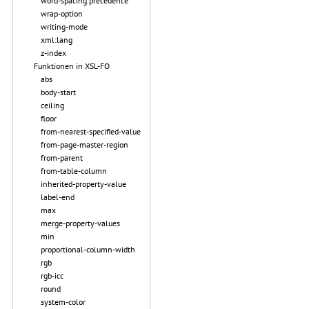
word-spacing.precedence
wrap-option
writing-mode
xml:lang
z-index
Funktionen in XSL-FO
abs
body-start
ceiling
floor
from-nearest-specified-value
from-page-master-region
from-parent
from-table-column
inherited-property-value
label-end
max
merge-property-values
min
proportional-column-width
rgb
rgb-icc
round
system-color