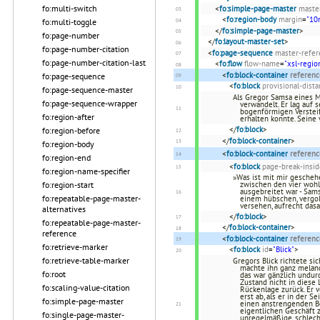
fo:multi-switch
<
fo:simple-page-master
maste
<
fo:region-body
margin
=
"1
fo:multi-toggle
</
fo:simple-page-master
>
fo:page-number
</
fo:layout-master-set
>
fo:page-number-citation
<
fo:page-sequence
master-refer
fo:page-number-citation-last
<
fo:flow
flow-name
=
"xsl-regio
<
fo:block-container
referenc
fo:page-sequence
<
fo:block
provisional-dist
fo:page-sequence-master
Als Gregor Samsa eines 
fo:page-sequence-wrapper
verwandelt. Er lag auf
bogenförmigen Versteif
fo:region-after
erhalten konnte. Seine
</
fo:block
>
fo:region-before
</
fo:block-container
>
fo:region-body
<
fo:block-container
referenc
fo:region-end
<
fo:block
page-break-insid
fo:region-name-specifier
»Was ist mit mir geschehe
fo:region-start
zwischen den vier woh
ausgebreitet war - Sams
fo:repeatable-page-master-
einem hübschen, vergo
versehen, aufrecht da
alternatives
</
fo:block
>
fo:repeatable-page-master-
</
fo:block-container
>
reference
<
fo:block-container
referenc
fo:retrieve-marker
<
fo:block
id
=
"Blick"
>
fo:retrieve-table-marker
Gregors Blick richtete s
machte ihn ganz melanch
fo:root
das war gänzlich undur
Zustand nicht in diese 
fo:scaling-value-citation
Rückenlage zurück. Er 
erst ab, als er in der 
fo:simple-page-master
einen anstrengenden Ber
eigentlichen Geschäft 
fo:single-page-master-
unregelmäßige, schlech