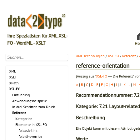
Ihre Spezialisten für XML XSL-
FO - WordML - XSLT
Ho
XML-Technologien
/
XSL-FO
/
Referenz
/
reference-orientation
XML
(Auszug aus "
XSL-FO
― Die Referenz" von
XSLT
XPath
A
|
B
|
C
|
D
|
E
|
F
|
G
|
H
|
I
| J |
K
|
L
|
M
|
XSL-FO
Recommendationnummer: 7.2
Einführung
Anwendungsbeispiele
Kategorie: 7.21 Layout-related
In drei Schritten zum Druck
Referenz
Beschreibung
Kategorien
Elemente in XSL-FO
Ein Objekt kann mit diesem Attribut gedr
fo:basic-link
fo:bidi-override
Werte