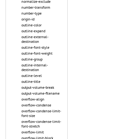
normalize-exclude
number-transform
number-type
origin-id
outline-color
outline-expand
outline-external-
destination
outline-font-style
outline-font-weight
outline-group
outline-internal-
destination
outline-level
outline-title
output-volume-break
output-volume-filename
overflow-align
overflow-condense
overflow-condense-limit-
font-size
overflow-condense-limit-
font-stretch
overflow-limit
overflow-limit-block