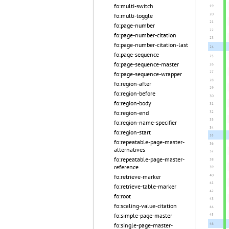
fo:multi-switch
fo:multi-toggle
fo:page-number
fo:page-number-citation
fo:page-number-citation-last
fo:page-sequence
fo:page-sequence-master
fo:page-sequence-wrapper
fo:region-after
fo:region-before
fo:region-body
fo:region-end
fo:region-name-specifier
fo:region-start
fo:repeatable-page-master-
alternatives
fo:repeatable-page-master-
reference
fo:retrieve-marker
fo:retrieve-table-marker
fo:root
fo:scaling-value-citation
fo:simple-page-master
fo:single-page-master-