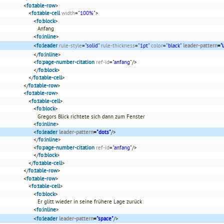
<
fo:table-row
>
<
fo:table-cell
width
=
"100%"
>
<
fo:block
>
Anfang
<
fo:inline
>
<
fo:leader
rule-style
=
"solid"
rule-thickness
=
"1pt"
color
=
"black"
leader-pattern
=
"
</
fo:inline
>
<
fo:page-number-citation
ref-id
=
"anfang"
/>
</
fo:block
>
</
fo:table-cell
>
</
fo:table-row
>
<
fo:table-row
>
<
fo:table-cell
>
<
fo:block
>
Gregors Blick richtete sich dann zum Fenster
<
fo:inline
>
<
fo:leader
leader-pattern
=
"dots"
/>
</
fo:inline
>
<
fo:page-number-citation
ref-id
=
"anfang"
/>
</
fo:block
>
</
fo:table-cell
>
</
fo:table-row
>
<
fo:table-row
>
<
fo:table-cell
>
<
fo:block
>
Er glitt wieder in seine frühere Lage zurück
<
fo:inline
>
<
fo:leader
leader-pattern
=
"space"
/>