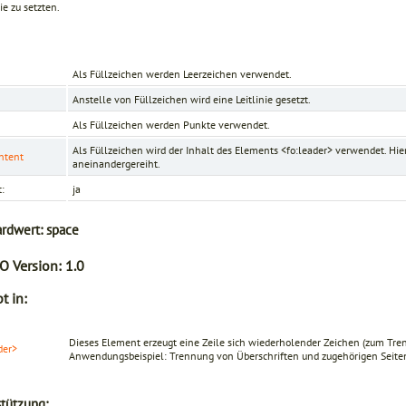
ie zu setzten.
Als Füllzeichen werden Leerzeichen verwendet.
Anstelle von Füllzeichen wird eine Leitlinie gesetzt.
Als Füllzeichen werden Punkte verwendet.
Als Füllzeichen wird der Inhalt des Elements
<fo:leader>
verwendet. Hie
ntent
aneinandergereiht.
t:
ja
ardwert:
space
O Version:
1.0
t in:
Dieses Element erzeugt eine Zeile sich wiederholender Zeichen (zum Tre
der>
Anwendungsbeispiel: Trennung von Überschriften und zugehörigen Seiten
tützung: