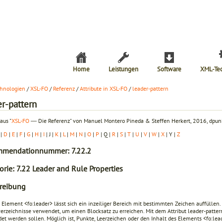
Home
Leistungen
Software
XML-Te
hnologien
/
XSL-FO
/
Referenz
/
Attribute in XSL-FO
/
leader-
pattern
er-pattern
aus "
XSL-FO
― Die Referenz" von Manuel Montero Pineda & Steffen Herkert, 2016, dpunk
|
D
|
E
|
F
|
G
|
H
|
I
| J |
K
|
L
|
M
|
N
|
O
|
P
| Q |
R
|
S
|
T
|
U
|
V
|
W
|
X
| Y |
Z
mendationnummer: 7.22.2
orie: 7.22 Leader and Rule Properties
reibung
m Element
<fo:leader>
lässt sich ein inzeiliger Bereich mit bestimmten Zeichen auffüllen. 
verzeichnisse verwendet, um einen Blocksatz zu erreichen. Mit dem Attribut
leader-patter
et werden sollen. Möglich ist, Punkte, Leerzeichen oder den Inhalt des Elements
<fo:lea