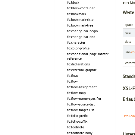
eine Lin
fo:block
fo:block-container
Werte
fo:bookmark
fo:bookmark-title
space
fo:bookmark-tree
fo:change-bar-begin
rule
fo:change-bar-end
dots
fo:character
fo:color-profile
use-
co
fo:conditional-page-master-
reference
Vererb
fo:declarations
fo:external-graphic
fo:float
Stand
fo:flow
fo:flow-assignment
XSL-F
fo:flow-map
fo:flow-name-specifier
Erlaub
fo:flow-source-list
fo:flow-target-list
fo:folio-prefix
<fo:lea
fo:folio-suffix
fo:footnote
fo:footnote-body
Unters