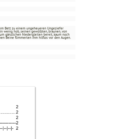
inem Bett zu einem ungeheueren Ungeziefer
ein wenig hob, seinen gewölbten, braunen, von
zum gänzlichen Niedergleiten bereit, kaum noch
nen Beine flimmerten ihm hilflos vor den Augen.