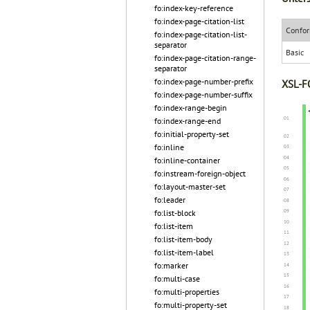
fo:index-key-reference
fo:index-page-citation-list
Confor
fo:index-page-citation-list-
separator
Basic
fo:index-page-citation-range-
separator
fo:index-page-number-prefix
XSL-FO
fo:index-page-number-suffix
fo:index-range-begin
fo:index-range-end
fo:initial-property-set
fo:inline
fo:inline-container
fo:instream-foreign-object
fo:layout-master-set
fo:leader
fo:list-block
fo:list-item
fo:list-item-body
fo:list-item-label
fo:marker
fo:multi-case
fo:multi-properties
fo:multi-property-set