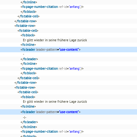
</
fo:inline
>
<
fo:page-number-citation
ref-id
=
"anfang"
/>
</
fo:block
>
</
fo:table-cell
>
</
fo:table-row
>
<
fo:table-row
>
<
fo:table-cell
>
<
fo:block
>
Er glitt wieder in seine frühere Lage zurück
<
fo:inline
>
<
fo:leader
leader-pattern
=
"use-content"
>
-
</
fo:leader
>
</
fo:inline
>
<
fo:page-number-citation
ref-id
=
"anfang"
/>
</
fo:block
>
</
fo:table-cell
>
</
fo:table-row
>
<
fo:table-row
>
<
fo:table-cell
>
<
fo:block
>
Er glitt wieder in seine frühere Lage zurück
<
fo:inline
>
<
fo:leader
leader-pattern
=
"use-content"
>
-|-
</
fo:leader
>
</
fo:inline
>
<
fo:page-number-citation
ref-id
=
"anfang"
/>
</
fo:block
>