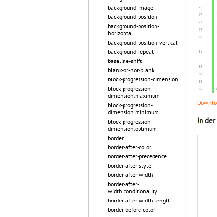
background-image
background-position
background-position-
horizontal
background-position-vertical
background-repeat
baseline-shift
blank-or-not-blank
block-progression-dimension
block-progression-
dimension.maximum
Downloa
block-progression-
dimension.minimum
In der
block-progression-
dimension.optimum
border
border-after-color
border-after-precedence
border-after-style
border-after-width
border-after-
width.conditionality
border-after-width.length
border-before-color