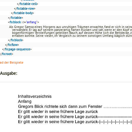
</
fo:table-cell
>
</
fo:table-row
>
</
fo:table-body
>
</
fo:table
>
<
fo:block
id
=
"anfang"
>
Als Gregor Samsa eines Morgens aus unruhigen Träumen erwachte, fand er sich in se
verwandelt. Er lag auf seinem panzerartig harten Rücken und sah, wenn er den Kopf 
bogenförmigen Versteifungen geteilten Bauch, auf dessen Höhe sich die Bettdecke, 
erhalten konnte. Seine vielen, im Vergleich zu seinem sonstigen Umfang kläglich dün
</
fo:block
>
</
fo:flow
>
</
fo:page-sequence
>
</
fo:root
>
d der Beispiele
 Ausgabe: