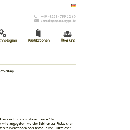
+49 - 6221 - 739 12 60
kontakt(at)data2type.de
chnologien
Publikationen
Über uns
t.verlag)
Hauptsächlich wird dieser "Leader" für
n
wird angegeben, welche Zeichen als Füllzeichen
der>
zu verwenden oder anstelle von Füllzeichen