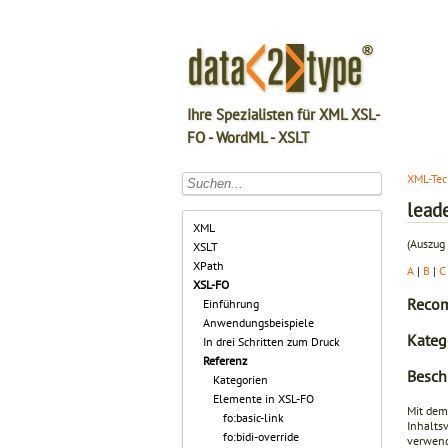
Ihre Spezialisten für XML XSL-
FO - WordML - XSLT
XML-Tec
lead
XML
(Auszug 
XSLT
XPath
A
|
B
|
C
XSL-FO
Recom
Einführung
Anwendungsbeispiele
Kateg
In drei Schritten zum Druck
Referenz
Besch
Kategorien
Elemente in XSL-FO
Mit de
fo:basic-link
Inhalts
fo:bidi-override
verwend