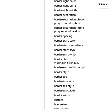
border-right-color
Seite 2
border-right-style
border-right-width
border-separation
border-separation.block-
progression-direction
border-separation.inline-
progression-direction
border-spacing
border-start-color
border-start-precedence
border-start-style
border-start-width
border-start-
width.conditionality
border-start-width.length
border-style
border-top
border-top-color
border-top-style
border-top-width
border-width
bottom
break-after
break-before