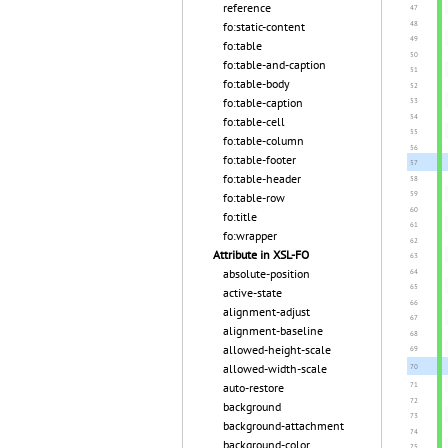
reference
fo:static-content
fo:table
fo:table-and-caption
fo:table-body
fo:table-caption
fo:table-cell
fo:table-column
fo:table-footer
fo:table-header
fo:table-row
fo:title
fo:wrapper
Attribute in XSL-FO
absolute-position
active-state
alignment-adjust
alignment-baseline
allowed-height-scale
allowed-width-scale
auto-restore
background
background-attachment
background-color