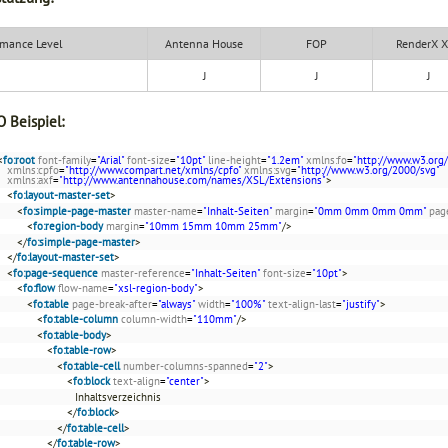
mance Level
Antenna House
FOP
RenderX 
J
J
J
 Beispiel:
<
fo:root
font-family
=
"Arial"
font-size
=
"10pt"
line-height
=
"1.2em"
xmlns:fo
=
"http://www.w3.org
xmlns:cpfo
=
"http://www.compart.net/xmlns/cpfo"
xmlns:svg
=
"http://www.w3.org/2000/svg"
xmlns:axf
=
"http://www.antennahouse.com/names/XSL/Extensions"
>
<
fo:layout-master-set
>
<
fo:simple-page-master
master-name
=
"Inhalt-Seiten"
margin
=
"0mm 0mm 0mm 0mm"
pag
<
fo:region-body
margin
=
"10mm 15mm 10mm 25mm"
/>
</
fo:simple-page-master
>
</
fo:layout-master-set
>
<
fo:page-sequence
master-reference
=
"Inhalt-Seiten"
font-size
=
"10pt"
>
<
fo:flow
flow-name
=
"xsl-region-body"
>
<
fo:table
page-break-after
=
"always"
width
=
"100%"
text-align-last
=
"justify"
>
<
fo:table-column
column-width
=
"110mm"
/>
<
fo:table-body
>
<
fo:table-row
>
<
fo:table-cell
number-columns-spanned
=
"2"
>
<
fo:block
text-align
=
"center"
>
Inhaltsverzeichnis
</
fo:block
>
</
fo:table-cell
>
</
fo:table-row
>