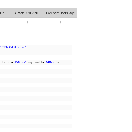
XEP
Altsoft XML2PDF
Compart DocBridge
J
J
/1999/XSL/Format"
e-height
=
"150mm"
page-width
=
"148mm"
>