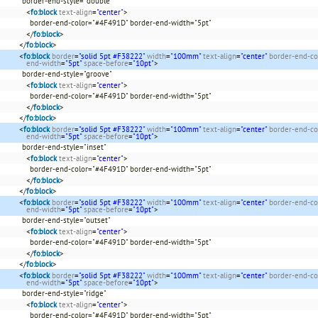
border-end-style="double"
<
fo:block
text-align
=
"center"
>
border-end-color="#4F491D" border-end-width="5pt"
</
fo:block
>
</
fo:block
>
<
fo:block
border
=
"solid 5pt #F38222"
width
=
"100mm"
text-align
=
"center"
border-end-co
end-width
=
"5pt"
space-before
=
"10pt"
>
border-end-style="groove"
<
fo:block
text-align
=
"center"
>
border-end-color="#4F491D" border-end-width="5pt"
</
fo:block
>
</
fo:block
>
<
fo:block
border
=
"solid 5pt #F38222"
width
=
"100mm"
text-align
=
"center"
border-end-co
end-width
=
"5pt"
space-before
=
"10pt"
>
border-end-style="inset"
<
fo:block
text-align
=
"center"
>
border-end-color="#4F491D" border-end-width="5pt"
</
fo:block
>
</
fo:block
>
<
fo:block
border
=
"solid 5pt #F38222"
width
=
"100mm"
text-align
=
"center"
border-end-co
end-width
=
"5pt"
space-before
=
"10pt"
>
border-end-style="outset"
<
fo:block
text-align
=
"center"
>
border-end-color="#4F491D" border-end-width="5pt"
</
fo:block
>
</
fo:block
>
<
fo:block
border
=
"solid 5pt #F38222"
width
=
"100mm"
text-align
=
"center"
border-end-co
end-width
=
"5pt"
space-before
=
"10pt"
>
border-end-style="ridge"
<
fo:block
text-align
=
"center"
>
border-end-color="#4F491D" border-end-width="5pt"