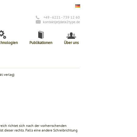
+49 - 6221 - 739 12 60
kontakt(at)data2type.de
chnologien
Publikationen
Über uns
t.verlag)
eich richtet sich nach der vorherrschenden
st dieser rechts. Falls eine andere Schreibrichtung