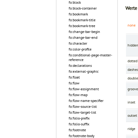
fo:block
Werte
fo:block-container
fo:bookmark
fo:bookmark-title
none
fo:bookmark-tree
fo:change-bar-begin
fo:change-bar-end
fo:character
hidde
fo:color-profile
fo:conditional-page-master-
reference
dotted
fo:declarations
dashe
fo:external-graphic
fo:float
double
fo:flow
fo:flow-assignment
groove
fo:flow-map
fo:flow-name-specifier
inset
fo:flow-source-list
fo:flow-target-list
outset
fo:folio-prefix
fo:folio-suffix
ridge
fo:footnote
fo:footnote-body