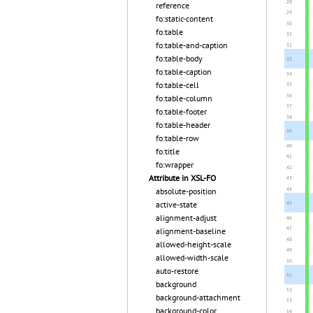
reference
fo:static-content
fo:table
fo:table-and-caption
fo:table-body
fo:table-caption
fo:table-cell
fo:table-column
fo:table-footer
fo:table-header
fo:table-row
fo:title
fo:wrapper
Attribute in XSL-FO
absolute-position
active-state
alignment-adjust
alignment-baseline
allowed-height-scale
allowed-width-scale
auto-restore
background
background-attachment
background-color