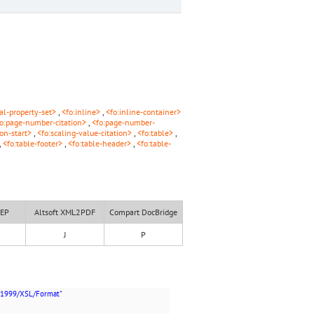
ial-property-set>
,
<fo:inline>
,
<fo:inline-container>
o:page-number-citation>
,
<fo:page-number-
ion-start>
,
<fo:scaling-value-citation>
,
<fo:table>
,
,
<fo:table-footer>
,
<fo:table-header>
,
<fo:table-
XEP
Altsoft XML2PDF
Compart DocBridge
J
P
/1999/XSL/Format"