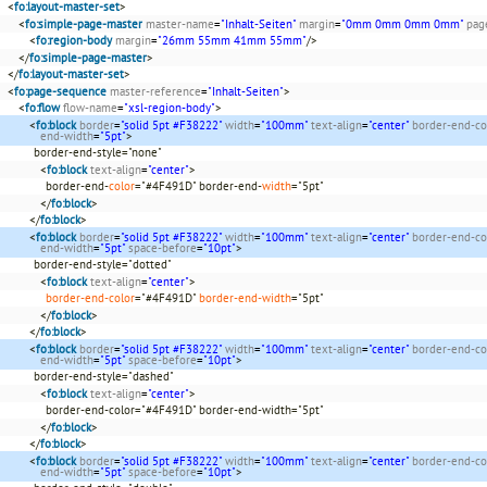
<
fo:layout-master-set
>
<
fo:simple-page-master
master-name
=
"Inhalt-Seiten"
margin
=
"0mm 0mm 0mm 0mm"
pag
<
fo:region-body
margin
=
"26mm 55mm 41mm 55mm"
/>
</
fo:simple-page-master
>
</
fo:layout-master-set
>
<
fo:page-sequence
master-reference
=
"Inhalt-Seiten"
>
<
fo:flow
flow-name
=
"xsl-region-body"
>
<
fo:block
border
=
"solid 5pt #F38222"
width
=
"100mm"
text-align
=
"center"
border-end-co
end-width
=
"5pt"
>
border-end-style="none"
<
fo:block
text-align
=
"center"
>
border-end-
color
="#4F491D" border-end-
width
="5pt"
</
fo:block
>
</
fo:block
>
<
fo:block
border
=
"solid 5pt #F38222"
width
=
"100mm"
text-align
=
"center"
border-end-co
end-width
=
"5pt"
space-before
=
"10pt"
>
border-end-style="dotted"
<
fo:block
text-align
=
"center"
>
border-end-color
="#4F491D"
border-end-width
="5pt"
</
fo:block
>
</
fo:block
>
<
fo:block
border
=
"solid 5pt #F38222"
width
=
"100mm"
text-align
=
"center"
border-end-co
end-width
=
"5pt"
space-before
=
"10pt"
>
border-end-style="dashed"
<
fo:block
text-align
=
"center"
>
border-end-color="#4F491D" border-end-width="5pt"
</
fo:block
>
</
fo:block
>
<
fo:block
border
=
"solid 5pt #F38222"
width
=
"100mm"
text-align
=
"center"
border-end-co
end-width
=
"5pt"
space-before
=
"10pt"
>