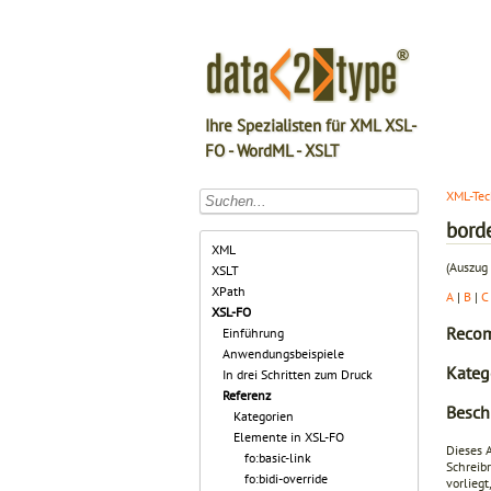
Ihre Spezialisten für XML XSL-
FO - WordML - XSLT
XML-Tec
bord
XML
(Auszug 
XSLT
XPath
A
|
B
|
C
XSL-FO
Recom
Einführung
Anwendungsbeispiele
Kateg
In drei Schritten zum Druck
Referenz
Besch
Kategorien
Elemente in XSL-FO
Dieses 
fo:basic-link
Schreibr
fo:bidi-override
vorliegt