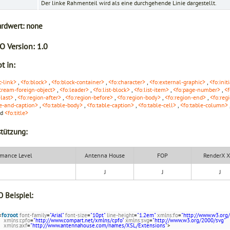
Der linke Rahmenteil wird als eine durchgehende Linie dargestellt.
ardwert:
none
O Version:
1.0
t in:
c-link>
,
<fo:block>
,
<fo:block-container>
,
<fo:character>
,
<fo:external-graphic>
,
<fo:init
tream-foreign-object>
,
<fo:leader>
,
<fo:list-block>
,
<fo:list-item>
,
<fo:page-number>
,
<f
-last>
,
<fo:region-after>
,
<fo:region-before>
,
<fo:region-body>
,
<fo:region-end>
,
<fo:reg
le-and-caption>
,
<fo:table-body>
,
<fo:table-caption>
,
<fo:table-cell>
,
<fo:table-column>
nd
<fo:title>
tützung:
mance Level
Antenna House
FOP
RenderX 
J
J
J
 Beispiel:
<
fo:root
font-family
=
"Arial"
font-size
=
"10pt"
line-height
=
"1.2em"
xmlns:fo
=
"http://www.w3.org
xmlns:cpfo
=
"http://www.compart.net/xmlns/cpfo"
xmlns:svg
=
"http://www.w3.org/2000/svg"
xmlns:axf
=
"http://www.antennahouse.com/names/XSL/Extensions"
>