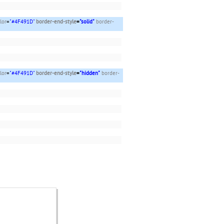
lor
=
"#4F491D"
border-end-style
=
"solid"
border-
lor
=
"#4F491D"
border-end-style
=
"hidden"
border-