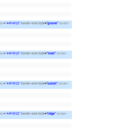
lor
=
"#4F491D"
border-end-style
=
"groove"
border-
lor
=
"#4F491D"
border-end-style
=
"inset"
border-
lor
=
"#4F491D"
border-end-style
=
"outset"
border-
lor
=
"#4F491D"
border-end-style
=
"ridge"
border-