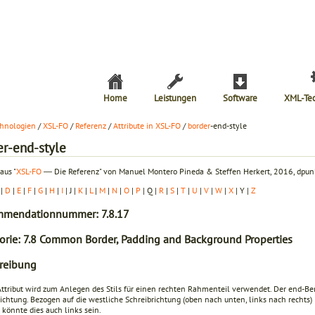
Home
Leistungen
Software
XML-Te
hnologien
/
XSL-FO
/
Referenz
/
Attribute in XSL-FO
/
border
-end-style
er-end-style
aus "
XSL-FO
― Die Referenz" von Manuel Montero Pineda & Steffen Herkert, 2016, dpunk
|
D
|
E
|
F
|
G
|
H
|
I
| J |
K
|
L
|
M
|
N
|
O
|
P
| Q |
R
|
S
|
T
|
U
|
V
|
W
|
X
| Y |
Z
mendationnummer: 7.8.17
orie: 7.8 Common Border, Padding and Background Properties
reibung
Attribut wird zum Anlegen des Stils für einen rechten Rahmenteil verwendet. Der end-Ber
ichtung. Bezogen auf die westliche Schreibrichtung (oben nach unten, links nach rechts) i
, könnte dies auch links sein.