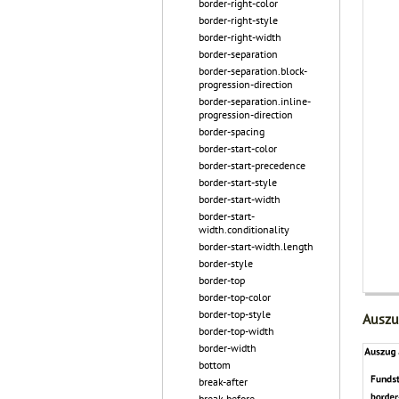
border-right-color
border-right-style
border-right-width
border-separation
border-separation.block-
progression-direction
border-separation.inline-
progression-direction
border-spacing
border-start-color
border-start-precedence
border-start-style
border-start-width
border-start-
width.conditionality
border-start-width.length
border-style
border-top
border-top-color
border-top-style
Auszu
border-top-width
border-width
bottom
break-after
break-before