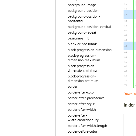
background-image
background-position
background-position-
horizontal
background-position-vertical
background-repeat
baseline-shift
blank-or-not-blank
block-progression-dimension
block-progression-
dimension.maximum
block-progression-
dimension.minimum
block-progression-
dimension.optimum
border
border-after-color
Downloa
border-after-precedence
border-after-style
In der
border-after-width
border-after-
width.conditionality
border-after-width.length
border-before-color