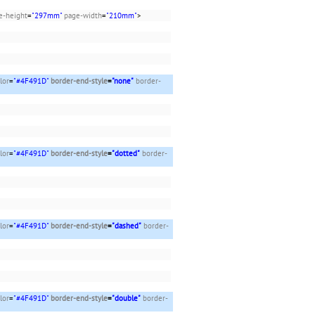
e-height
=
"297mm"
page-width
=
"210mm"
>
lor
=
"#4F491D"
border-end-style
=
"none"
border-
lor
=
"#4F491D"
border-end-style
=
"dotted"
border-
lor
=
"#4F491D"
border-end-style
=
"dashed"
border-
lor
=
"#4F491D"
border-end-style
=
"double"
border-