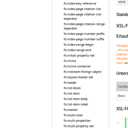
solid
fo:index-key-reference
fo:index-page-citation-list
Stand
fo:index-page-citation-list-
separator
fo:index-page-citation-range-
XSL-F
separator
fo:index-page-number-prefix
Erlaub
fo:index-page-number-suffix
fo:index-range-begin
<fo:basi
fo:index-range-end
,
<fo:ins
citation
fo:initial-property-set
<fo:tab
fo:inline
row>
u
fo:inline-container
fo:instream-foreign-object
Unters
fo:layout-master-set
fo:leader
Confor
fo:list-block
fo:list-item
Basic
fo:list-item-body
fo:list-item-label
XSL-FO
fo:marker
fo:multi-case
fo:multi-properties
fo:multi-property-set