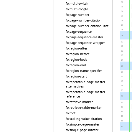
fo:multi-switch
fo:multi-toggle
fo:page-number
fo:page-number-citation
fo:page-number-citation-last
fo:page-sequence
fo:page-sequence-master
fo:page-sequence-wrapper
fo:region-after
fo:region-before
fo:region-body
fo:region-end
fo:region-name-specifier
fo:region-start
fo:repeatable-page-master-
alternatives
fo:repeatable-page-master-
reference
fo:retrieve-marker
fo:retrieve-table-marker
fo:root
fo:scaling-value-citation
fo:simple-page-master
fo:single-page-master-