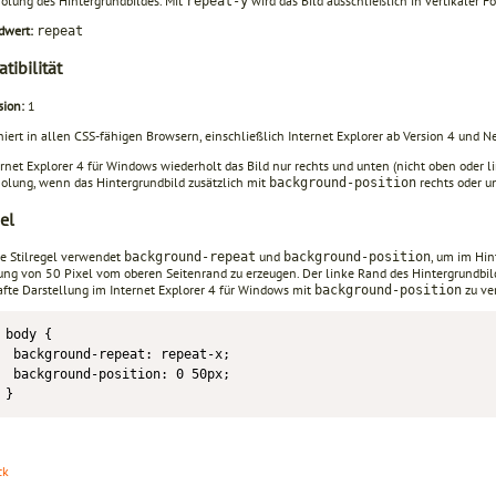
olung des Hintergrundbildes. Mit
wird das Bild ausschließlich in vertikaler F
repeat-y
dwert:
repeat
tibilität
sion:
1
iert in allen CSS-fähigen Browsern, einschließlich Internet Explorer ab Version 4 und N
rnet Explorer 4 für Windows wiederholt das Bild nur rechts und unten (nicht oben oder li
olung, wenn das Hintergrundbild zusätzlich mit
rechts oder u
background-position
el
e Stilregel verwendet
und
, um im Hin
background-repeat
background-position
ung von 50 Pixel vom oberen Seitenrand zu erzeugen. Der linke Rand des Hintergrundbild
afte Darstellung im Internet Explorer 4 für Windows mit
zu ve
background-position
body {

 background-repeat: repeat-x;

 background-position: 0 50px;

}
ck