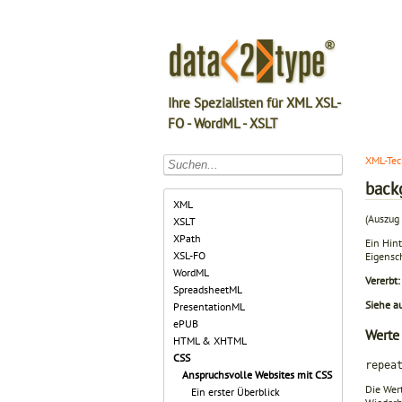
Ihre Spezialisten für XML XSL-
FO - WordML - XSLT
XML-Tec
back
XML
(Auszug 
XSLT
XPath
Ein Hint
XSL-FO
Eigensc
WordML
Vererbt:
SpreadsheetML
Siehe a
PresentationML
ePUB
Werte
HTML & XHTML
CSS
repea
Anspruchsvolle Websites mit CSS
Die Wer
Ein erster Überblick