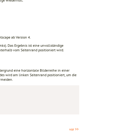
olge wiederholt.
etscape ab Version 4.
nks). Das Ergebnis ist eine unvollständige
nterhalb vom Seitenrand positioniert wird.
tergrund eine horizontale Bilderreihe in einer
es wird am linken Seitenrand positioniert, um die
rmeiden.
vor >>