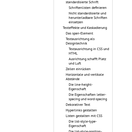
standardisierte Schrift
Schriftenlisten definieren
Nicht standardisierte und
herunterladbare Schriften
einsetzen
Texteffekte und Kaskadierung
Das span-Element
Textausrichtung als
Designtechnik
Textausrichtung in CSS und
HTML
Ausrichtung schafft Platz
und Luft
Zeilen einrücken
Horizontale und vertikale
Abstände
Die line-height-
Eigenschaft
Die Eigenschaften letter-
spacing und word-spacing
Dekorativer Text
Hyperlinks gestalten
Listen gestalten mit CSS
Die list-style-type-
Eigenschaft
Die list-style-position-