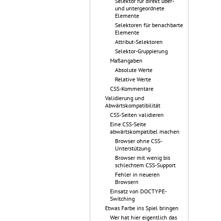
Selektor für direkt über-
und untergeordnete
Elemente
Selektoren für benachbarte
Elemente
Attribut-Selektoren
Selektor-Gruppierung
Maßangaben
Absolute Werte
Relative Werte
CSS-Kommentare
Validierung und
Abwärtskompatibilität
CSS-Seiten validieren
Eine CSS-Seite
abwärtskompatibel machen
Browser ohne CSS-
Unterstützung
Browser mit wenig bis
schlechtem CSS-Support
Fehler in neueren
Browsern
Einsatz von DOCTYPE-
Switching
Etwas Farbe ins Spiel bringen
Wer hat hier eigentlich das