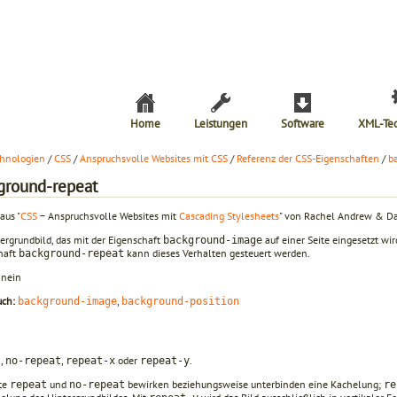
Home
Leistungen
Software
XML-Te
hnologien
/
CSS
/
Anspruchsvolle Websites mit CSS
/
Referenz der CSS-Eigenschaften
/
b
ground-repeat
aus "
CSS
− Anspruchsvolle Websites mit
Cascading Stylesheets
" von Rachel Andrew & Da
ergrundbild, das mit der Eigenschaft
auf einer Seite eingesetzt wir
background-image
haft
kann dieses Verhalten gesteuert werden.
background-repeat
nein
uch:
,
background-image
background-position
,
,
oder
.
t
no-repeat
repeat-x
repeat-y
te
und
bewirken beziehungsweise unterbinden eine Kachelung;
repeat
no-repeat
re