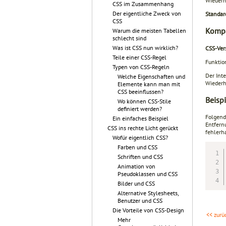
Wiederh
CSS im Zusammenhang
Der eigentliche Zweck von
Standar
CSS
Kompa
Warum die meisten Tabellen
schlecht sind
Was ist CSS nun wirklich?
CSS-Ver
Teile einer CSS-Regel
Funktion
Typen von CSS-Regeln
Der Inte
Welche Eigenschaften und
Wiederh
Elemente kann man mit
CSS beeinflussen?
Beispi
Wo können CSS-Stile
definiert werden?
Folgend
Ein einfaches Beispiel
Entfern
CSS ins rechte Licht gerückt
fehlerh
Wofür eigentlich CSS?
Farben und CSS
Schriften und CSS
Animation von
Pseudoklassen und CSS
Bilder und CSS
Alternative Stylesheets,
Benutzer und CSS
Die Vorteile von CSS-Design
<< zurü
Mehr