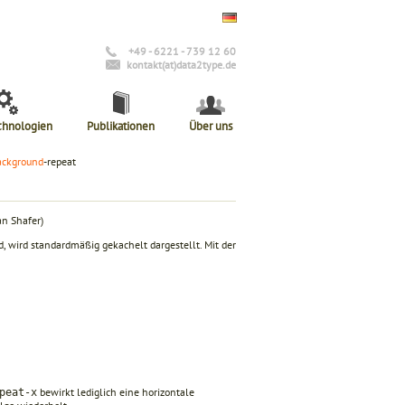
+49 - 6221 - 739 12 60
kontakt(at)data2type.de
chnologien
Publikationen
Über uns
ackground
-repeat
n Shafer)
d, wird standardmäßig gekachelt dargestellt. Mit der
bewirkt lediglich eine horizontale
peat-x