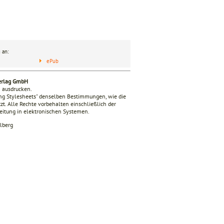
 an:
ePub
verlag GmbH
n ausdrucken.
ing Stylesheets" denselben Bestimmungen, wie die
zt. Alle Rechte vorbehalten einschließlich der
beitung in elektronischen Systemen.
lberg