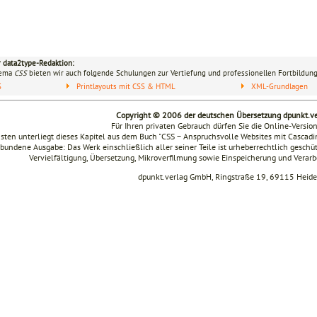
r data2type-Redaktion:
hema
CSS
bieten wir auch folgende Schulungen zur Vertiefung und professionellen Fortbildung
S
Printlayouts mit CSS & HTML
XML-Grundlagen
Copyright © 2006 der deutschen Übersetzung dpunkt.
Für Ihren privaten Gebrauch dürfen Sie die Online-Versio
sten unterliegt dieses Kapitel aus dem Buch "CSS − Anspruchsvolle Websites mit Cascad
bundene Ausgabe: Das Werk einschließlich aller seiner Teile ist urheberrechtlich geschüt
Vervielfältigung, Übersetzung, Mikroverfilmung sowie Einspeicherung und Verar
dpunkt.verlag GmbH, Ringstraße 19, 69115 Heide