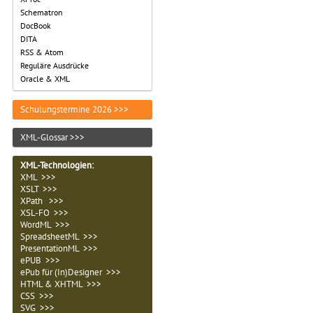
Schematron
DocBook
DITA
RSS & Atom
Reguläre Ausdrücke
Oracle & XML
Schulungstermine 2026 >>>
XML-Glossar >>>
XML-Technologien
:
XML >>>
XSLT >>>
XPath >>>
XSL-FO >>>
WordML >>>
SpreadsheetML >>>
PresentationML >>>
ePUB >>>
ePub für (In)Designer >>>
HTML & XHTML >>>
CSS >>>
SVG >>>