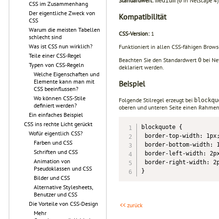
Standardwert:
(
in Netscape 4)
medium
0
CSS im Zusammenhang
Der eigentliche Zweck von
Kompatibilität
CSS
Warum die meisten Tabellen
CSS-Version:
1
schlecht sind
Was ist CSS nun wirklich?
Funktioniert in allen CSS-fähigen Browse
Teile einer CSS-Regel
Beachten Sie den Standardwert
bei Ne
0
Typen von CSS-Regeln
deklariert werden.
Welche Eigenschaften und
Elemente kann man mit
Beispiel
CSS beeinflussen?
Wo können CSS-Stile
Folgende Stilregel erzeugt bei
blockqu
definiert werden?
oberen und unteren Seite einen Rahmen 
Ein einfaches Beispiel
CSS ins rechte Licht gerückt
blockquote {

Wofür eigentlich CSS?
 border-top-width: 1px;
Farben und CSS
 border-bottom-width: 1
Schriften und CSS
 border-left-width: 2px
Animation von
 border-right-width: 2p
Pseudoklassen und CSS
}
Bilder und CSS
Alternative Stylesheets,
Benutzer und CSS
Die Vorteile von CSS-Design
<< zurück
Mehr