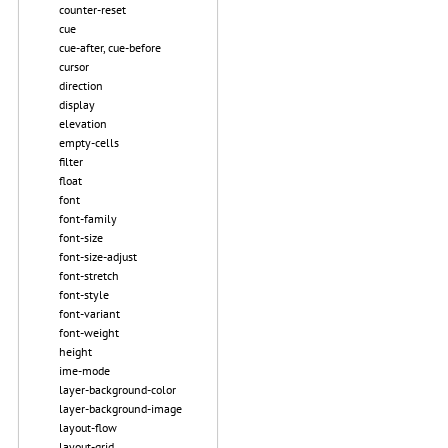
counter-reset
cue
cue-after, cue-before
cursor
direction
display
elevation
empty-cells
filter
float
font
font-family
font-size
font-size-adjust
font-stretch
font-style
font-variant
font-weight
height
ime-mode
layer-background-color
layer-background-image
layout-flow
layout-grid