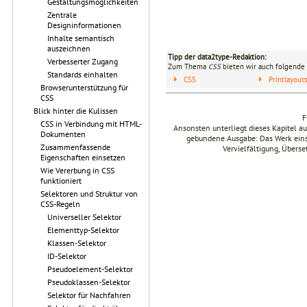
Gestaltungsmöglichkeiten
Zentrale
Designinformationen
Inhalte semantisch
auszeichnen
Tipp der data2type-Redaktion:
Verbesserter Zugang
Zum Thema
CSS
bieten wir auch folgende 
Standards einhalten
CSS
Printlayou
Browserunterstützung für
CSS
Blick hinter die Kulissen
F
CSS in Verbindung mit HTML-
Ansonsten unterliegt dieses Kapitel 
Dokumenten
gebundene Ausgabe: Das Werk einsch
Zusammenfassende
Vervielfältigung, Übers
Eigenschaften einsetzen
Wie Vererbung in CSS
funktioniert
Selektoren und Struktur von
CSS-Regeln
Universeller Selektor
Elementtyp-Selektor
Klassen-Selektor
ID-Selektor
Pseudoelement-Selektor
Pseudoklassen-Selektor
Selektor für Nachfahren