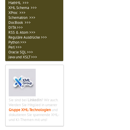
MathML >>>
XML Schema >>>
XProc >>>
Schematron >>>
DocBook >>>
DITA >>>
RSS & Atom >>>
Reguläre Ausdrücke >>>
Python >>>
Perl >>>
Oracle SQL >>>
Java und XSLT >>>
Sie sind bei
LinkedIn
? Wir auch.
Werden Sie Mitglied in unserer
Gruppe XML-Technologien
und
diskutieren Sie spannende XML-
und KI-Themen mit uns!