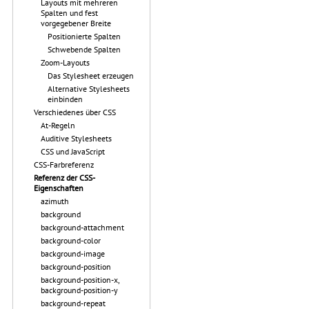
Layouts mit mehreren
Spalten und fest
vorgegebener Breite
Positionierte Spalten
Schwebende Spalten
Zoom-Layouts
Das Stylesheet erzeugen
Alternative Stylesheets
einbinden
Verschiedenes über CSS
At-Regeln
Auditive Stylesheets
CSS und JavaScript
CSS-Farbreferenz
Referenz der CSS-
Eigenschaften
azimuth
background
background-attachment
background-color
background-image
background-position
background-position-x,
background-position-y
background-repeat