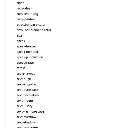
right
ruby-align
ruby-overhang
ruby-position
scrollbar-base-color
scrollbar-element-color
size
speak
speak-header
speak-numeral
speak-punctuation
speech-rate
stress
table-layout
text-align
text-align-last
text-autospace
text-decoration
text-indent
text-justify
text-kashida-space
text-overflow
text-shadow
text-transform