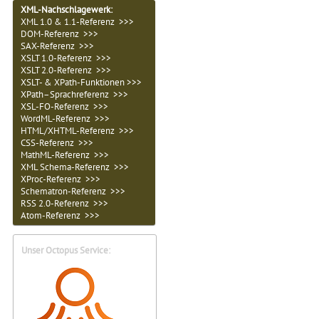
XML-Nachschlagewerk:
XML 1.0 & 1.1-Referenz >>>
DOM-Referenz >>>
SAX-Referenz >>>
XSLT 1.0-Referenz >>>
XSLT 2.0-Referenz >>>
XSLT- & XPath-Funktionen >>>
XPath–Sprachreferenz >>>
XSL-FO-Referenz >>>
WordML-Referenz >>>
HTML/XHTML-Referenz >>>
CSS-Referenz >>>
MathML-Referenz >>>
XML Schema-Referenz >>>
XProc-Referenz >>>
Schematron-Referenz >>>
RSS 2.0-Referenz >>>
Atom-Referenz >>>
Unser Octopus Service: