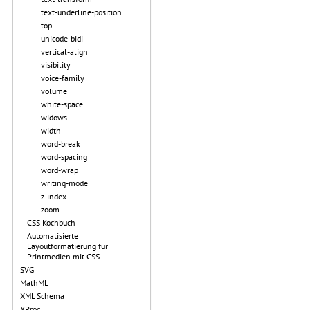
text-underline-position
top
unicode-bidi
vertical-align
visibility
voice-family
volume
white-space
widows
width
word-break
word-spacing
word-wrap
writing-mode
z-index
zoom
CSS Kochbuch
Automatisierte
Layoutformatierung für
Printmedien mit CSS
SVG
MathML
XML Schema
XProc