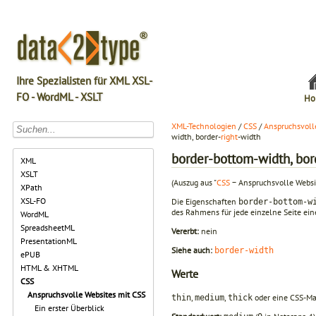
Ihre Spezialisten für XML XSL-
FO - WordML - XSLT
Ho
XML-Technologien
/
CSS
/
Anspruchsvoll
width, border-
right
-width
border-bottom-width, bord
XML
XSLT
(Auszug aus "
CSS
− Anspruchsvolle Websi
XPath
XSL-FO
Die Eigenschaften
border-bottom-w
des Rahmens für jede einzelne Seite ei
WordML
SpreadsheetML
Vererbt:
nein
PresentationML
Siehe auch:
border-width
ePUB
HTML & XHTML
Werte
CSS
Anspruchsvolle Websites mit CSS
,
,
oder eine CSS-M
thin
medium
thick
Ein erster Überblick