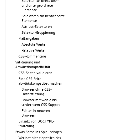
Selektor für direkt über-
und untergeordnete
Elemente
Selektoren für benachbarte
Elemente
Attribut-Selektoren
Selektor-Gruppierung
Maßangaben
Absolute Werte
Relative Werte
CSS-Kommentare
Validierung und
Abwärtskompatibilität
CSS-Seiten validieren
Eine CSS-Seite
abwärtskompatibel machen
Browser ohne CSS-
Unterstützung
Browser mit wenig bis
schlechtem CSS-Support
Fehler in neueren
Browsern
Einsatz von DOCTYPE-
Switching
Etwas Farbe ins Spiel bringen
Wer hat hier eigentlich das