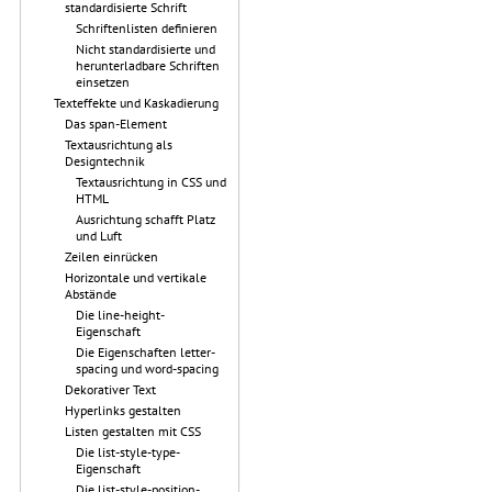
standardisierte Schrift
Schriftenlisten definieren
Nicht standardisierte und
herunterladbare Schriften
einsetzen
Texteffekte und Kaskadierung
Das span-Element
Textausrichtung als
Designtechnik
Textausrichtung in CSS und
HTML
Ausrichtung schafft Platz
und Luft
Zeilen einrücken
Horizontale und vertikale
Abstände
Die line-height-
Eigenschaft
Die Eigenschaften letter-
spacing und word-spacing
Dekorativer Text
Hyperlinks gestalten
Listen gestalten mit CSS
Die list-style-type-
Eigenschaft
Die list-style-position-