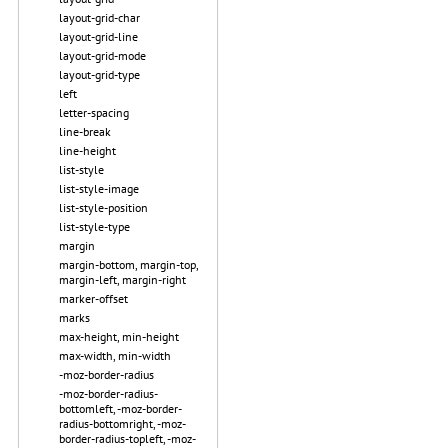
layout-grid-char
layout-grid-line
layout-grid-mode
layout-grid-type
left
letter-spacing
line-break
line-height
list-style
list-style-image
list-style-position
list-style-type
margin
margin-bottom, margin-top,
margin-left, margin-right
marker-offset
marks
max-height, min-height
max-width, min-width
-moz-border-radius
-moz-border-radius-
bottomleft, -moz-border-
radius-bottomright, -moz-
border-radius-topleft, -moz-