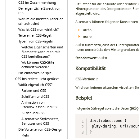
CSS im Zusammenhang
steht für die absolute oder relative
uri
Der eigentliche Zweck von
Hintergrundton des übergeordneten Ele
CSS
abgespielt wird.
Warum die meisten Tabellen
Alternativ können folgende Konstanten 
schlecht sind
Was ist CSS nun wirklich?
auto
Teile einer CSS-Regel
none
Typen von CSS-Regeln
führt dazu, dass der Hintergrundt
auto
Welche Eigenschaften und
unterdrückt den Hintergrundton d
none
Elemente kann man mit
CSS beeinflussen?
Standardwert:
auto
Wo können CSS-Stile
definiert werden?
Kompatibilität
Ein einfaches Beispiel
CSS ins rechte Licht gerückt
CSS-Version:
2
Wofür eigentlich CSS?
Wird von keinem aktuellen visuellen Bro
Farben und CSS
Schriften und CSS
Beispiel
Animation von
Pseudoklassen und CSS
Folgende Stilregel spielt die Datei
geig
Bilder und CSS
Alternative Stylesheets,
div.liebesszene {

Benutzer und CSS
 play-during: url(/soun
Die Vorteile von CSS-Design
}
Mehr