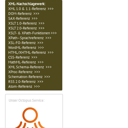
XML-Nachschlagewerk:
XML 1.0 & 1.1-Referenz >>>
DOM-Referenz >>>
SAX-Referenz >>>
XSLT 1.0-Referenz >>>
XSLT 2.0-Referenz >>>
XSLT- & XPath-Funktionen >>>
XPath–Sprachreferenz >>>
XSL-FO-Referenz >>>
WordML-Referenz >>>
HTML/XHTML-Referenz >>>
CSS-Referenz >>>
MathML-Referenz >>>
XML Schema-Referenz >>>
XProc-Referenz >>>
Schematron-Referenz >>>
RSS 2.0-Referenz >>>
Atom-Referenz >>>
Unser Octopus Service: