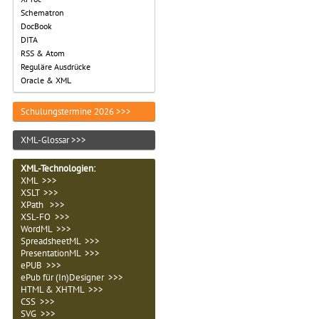
Schematron
DocBook
DITA
RSS & Atom
Reguläre Ausdrücke
Oracle & XML
Schulungstermine 2026 >>>
XML-Glossar >>>
XML-Technologien
:
XML >>>
XSLT >>>
XPath >>>
XSL-FO >>>
WordML >>>
SpreadsheetML >>>
PresentationML >>>
ePUB >>>
ePub für (In)Designer >>>
HTML & XHTML >>>
CSS >>>
SVG >>>