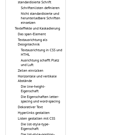
standardisierte Schrift
Schriftenlisten definieren
Nicht standardisierte und
herunterladbare Schriften
einsetzen
Texteffekte und Kaskadierung
Das span-Element
Textausrichtung als
Designtechnik
Textausrichtung in CSS und
HTML
Ausrichtung schafft Platz
und Luft
Zeilen einrücken
Horizontale und vertikale
Abstände
Die line-height-
Eigenschaft
Die Eigenschaften letter-
spacing und word-spacing
Dekorativer Text
Hyperlinks gestalten
Listen gestalten mit CSS
Die list-style-type-
Eigenschaft
Die list-style-position-