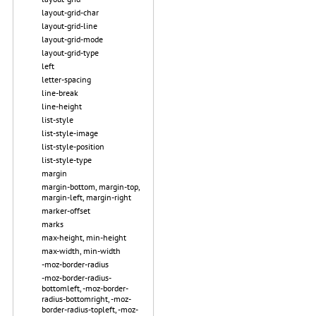
layout-grid-char
layout-grid-line
layout-grid-mode
layout-grid-type
left
letter-spacing
line-break
line-height
list-style
list-style-image
list-style-position
list-style-type
margin
margin-bottom, margin-top,
margin-left, margin-right
marker-offset
marks
max-height, min-height
max-width, min-width
-moz-border-radius
-moz-border-radius-
bottomleft, -moz-border-
radius-bottomright, -moz-
border-radius-topleft, -moz-