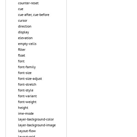
counter-reset
cue
cue-after, cue-before
cursor
direction
display
elevation
empty-cells
filter
float
font
font-family
font-size
font-size-adjust
font-stretch
font-style
font-variant
font-weight
height
ime-mode
layer-background-color
layer-background-image
layout-flow
layout-grid