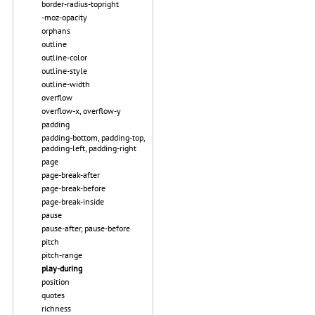
border-radius-topright
-moz-opacity
orphans
outline
outline-color
outline-style
outline-width
overflow
overflow-x, overflow-y
padding
padding-bottom, padding-top,
padding-left, padding-right
page
page-break-after
page-break-before
page-break-inside
pause
pause-after, pause-before
pitch
pitch-range
play-during
position
quotes
richness