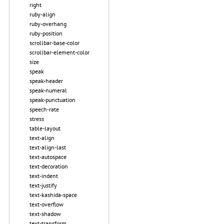
right
ruby-align
ruby-overhang
ruby-position
scrollbar-base-color
scrollbar-element-color
size
speak
speak-header
speak-numeral
speak-punctuation
speech-rate
stress
table-layout
text-align
text-align-last
text-autospace
text-decoration
text-indent
text-justify
text-kashida-space
text-overflow
text-shadow
text-transform