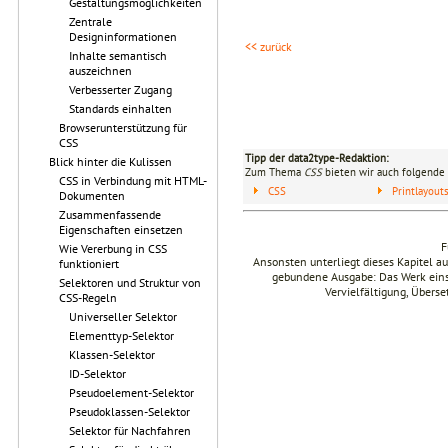
Gestaltungsmöglichkeiten
Zentrale
Designinformationen
<< zurück
Inhalte semantisch
auszeichnen
Verbesserter Zugang
Standards einhalten
Browserunterstützung für
CSS
Tipp der data2type-Redaktion:
Blick hinter die Kulissen
Zum Thema
CSS
bieten wir auch folgende 
CSS in Verbindung mit HTML-
CSS
Printlayou
Dokumenten
Zusammenfassende
Eigenschaften einsetzen
F
Wie Vererbung in CSS
Ansonsten unterliegt dieses Kapitel 
funktioniert
gebundene Ausgabe: Das Werk einsch
Selektoren und Struktur von
Vervielfältigung, Übers
CSS-Regeln
Universeller Selektor
Elementtyp-Selektor
Klassen-Selektor
ID-Selektor
Pseudoelement-Selektor
Pseudoklassen-Selektor
Selektor für Nachfahren