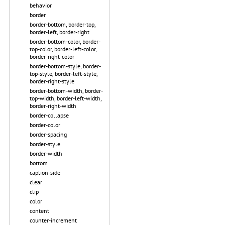
behavior
border
border-bottom, border-top,
border-left, border-right
border-bottom-color, border-
top-color, border-left-color,
border-right-color
border-bottom-style, border-
top-style, border-left-style,
border-right-style
border-bottom-width, border-
top-width, border-left-width,
border-right-width
border-collapse
border-color
border-spacing
border-style
border-width
bottom
caption-side
clear
clip
color
content
counter-increment