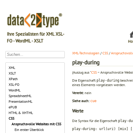
Ihre Spezialisten für XML XSL-
FO - WordML - XSLT
Ho
XML-Technologien
/
CSS
/
Anspruchsvoll
play-during
XML
(Auszug aus "
CSS
− Anspruchsvolle Websi
XSLT
XPath
Die Eigenschaft
beschrei
play-during
XSL-FO
eines Elements vorgelesen werden.
WordML
Vererbt:
nein
SpreadsheetML
Siehe auch:
cue
PresentationML
ePUB
Werte
HTML & XHTML
CSS
Die Syntax für die Eigenschaft
play-du
Anspruchsvolle Websites mit CSS
play-during: url(
uri
) [mix] [
Ein erster Überblick