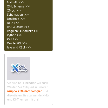
MathML >>>
XML Schema >>>
XProc >>>
Schematron >>>
DocBook >>>
DITA >>>
RSS & Atom >>>
Reguläre Ausdrücke >>>
Python >>>
Perl >>>
Oracle SQL >>>
Java und XSLT >>>
Sie sind bei
LinkedIn
? Wir auch.
Werden Sie Mitglied in unserer
Gruppe XML-Technologien
und
diskutieren Sie spannende XML-
und KI-Themen mit uns!