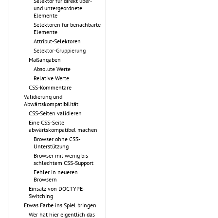
Selektor für direkt über-
und untergeordnete
Elemente
Selektoren für benachbarte
Elemente
Attribut-Selektoren
Selektor-Gruppierung
Maßangaben
Absolute Werte
Relative Werte
CSS-Kommentare
Validierung und
Abwärtskompatibilität
CSS-Seiten validieren
Eine CSS-Seite
abwärtskompatibel machen
Browser ohne CSS-
Unterstützung
Browser mit wenig bis
schlechtem CSS-Support
Fehler in neueren
Browsern
Einsatz von DOCTYPE-
Switching
Etwas Farbe ins Spiel bringen
Wer hat hier eigentlich das