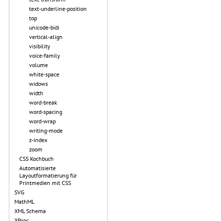
text-underline-position
top
unicode-bidi
vertical-align
visibility
voice-family
volume
white-space
widows
width
word-break
word-spacing
word-wrap
writing-mode
z-index
zoom
CSS Kochbuch
Automatisierte
Layoutformatierung für
Printmedien mit CSS
SVG
MathML
XML Schema
XProc