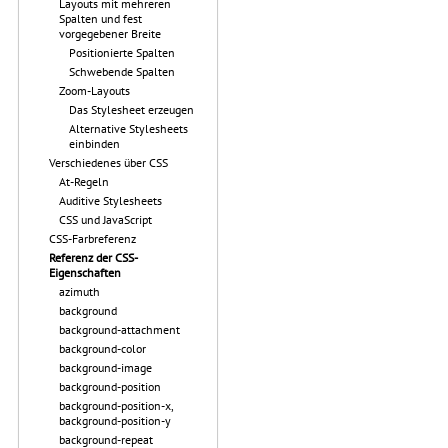
Layouts mit mehreren
Spalten und fest
vorgegebener Breite
Positionierte Spalten
Schwebende Spalten
Zoom-Layouts
Das Stylesheet erzeugen
Alternative Stylesheets
einbinden
Verschiedenes über CSS
At-Regeln
Auditive Stylesheets
CSS und JavaScript
CSS-Farbreferenz
Referenz der CSS-
Eigenschaften
azimuth
background
background-attachment
background-color
background-image
background-position
background-position-x,
background-position-y
background-repeat