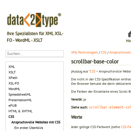
Ihre Spezialisten für XML XSL-
FO - WordML - XSLT
Ho
XML-Technologien
/
CSS
/
Anspruchsvoll
scrollbar-base-color
XML
(Auszug aus "
CSS
− Anspruchsvolle Websi
XSLT
XPath
Die nicht in der CSS-Spezifikation enth
XSL-FO
Der Browser benutzt die darin deklariert
WordML
Die Farben der Einzelteile eines Scroll
SpreadsheetML
Vererbt:
ja
PresentationML
ePUB
Siehe auch:
scrollbar-element-co
HTML & XHTML
Werte
CSS
Anspruchsvolle Websites mit CSS
Jeder gültige CSS-Farbwert (siehe
CSS-Fa
Ein erster Überblick