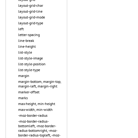
layout-grid-char
layout-grid-line
layout-grid-mode
layout-grid-type
left
letter-spacing
line-break
line-height
list-style
list-style-image
list-style-position
list-style-type
margin
margin-bottom, margin-top,
margin-left, margin-right
marker-offset
marks
max-height, min-height
max-width, min-width
-moz-border-radius
-moz-border-radius-
bottomleft, -moz-border-
radius-bottomright, -moz-
border-radius-topleft, -moz-