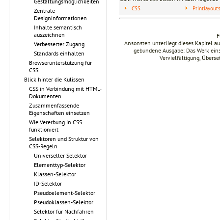
Gestaltungsmöglichkeiten
CSS
Printlayou
Zentrale
Designinformationen
Inhalte semantisch
auszeichnen
F
Ansonsten unterliegt dieses Kapitel 
Verbesserter Zugang
gebundene Ausgabe: Das Werk einsch
Standards einhalten
Vervielfältigung, Übers
Browserunterstützung für
CSS
Blick hinter die Kulissen
CSS in Verbindung mit HTML-
Dokumenten
Zusammenfassende
Eigenschaften einsetzen
Wie Vererbung in CSS
funktioniert
Selektoren und Struktur von
CSS-Regeln
Universeller Selektor
Elementtyp-Selektor
Klassen-Selektor
ID-Selektor
Pseudoelement-Selektor
Pseudoklassen-Selektor
Selektor für Nachfahren