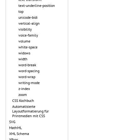
text-underline-position
top
unicode-bidi
vertical-align
visibility
voice-family
volume
white-space
widows
width
word-break
word-spacing
word-wrap
writing-mode
z-index
zoom
CSS Kochbuch
Automatisierte
Layoutformatierung für
Printmedien mit CSS
SVG
MathML
XML Schema
XProc