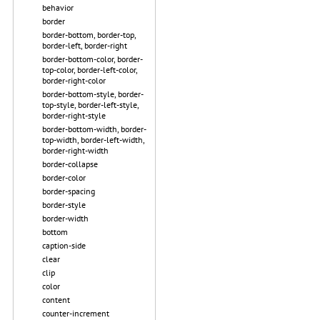
behavior
border
border-bottom, border-top,
border-left, border-right
border-bottom-color, border-
top-color, border-left-color,
border-right-color
border-bottom-style, border-
top-style, border-left-style,
border-right-style
border-bottom-width, border-
top-width, border-left-width,
border-right-width
border-collapse
border-color
border-spacing
border-style
border-width
bottom
caption-side
clear
clip
color
content
counter-increment