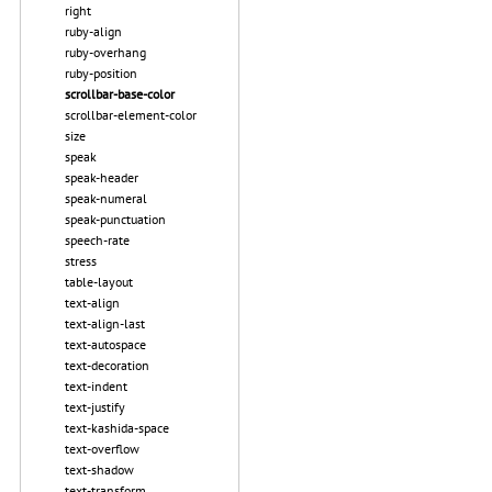
right
ruby-align
ruby-overhang
ruby-position
scrollbar-base-color
scrollbar-element-color
size
speak
speak-header
speak-numeral
speak-punctuation
speech-rate
stress
table-layout
text-align
text-align-last
text-autospace
text-decoration
text-indent
text-justify
text-kashida-space
text-overflow
text-shadow
text-transform