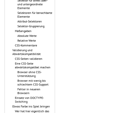
Selektor für direkt über-
und untergeordnete
Elemente
Selektoren für benachbarte
Elemente
Attribut-Selektoren
Selektor-Gruppierung
Maßangaben
Absolute Werte
Relative Werte
CSS-Kommentare
Validierung und
Abwärtskompatibilität
CSS-Seiten validieren
Eine CSS-Seite
abwärtskompatibel machen
Browser ohne CSS-
Unterstützung
Browser mit wenig bis
schlechtem CSS-Support
Fehler in neueren
Browsern
Einsatz von DOCTYPE-
Switching
Etwas Farbe ins Spiel bringen
Wer hat hier eigentlich das