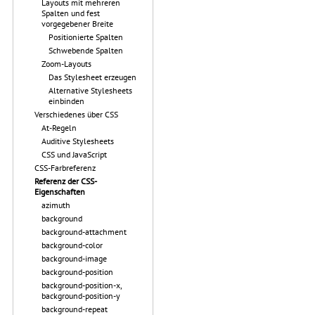
Layouts mit mehreren
Spalten und fest
vorgegebener Breite
Positionierte Spalten
Schwebende Spalten
Zoom-Layouts
Das Stylesheet erzeugen
Alternative Stylesheets
einbinden
Verschiedenes über CSS
At-Regeln
Auditive Stylesheets
CSS und JavaScript
CSS-Farbreferenz
Referenz der CSS-
Eigenschaften
azimuth
background
background-attachment
background-color
background-image
background-position
background-position-x,
background-position-y
background-repeat