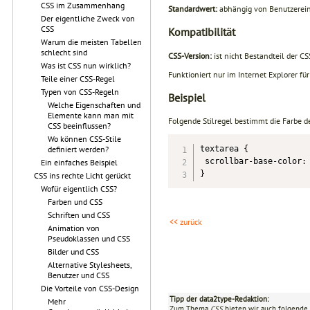
CSS im Zusammenhang
Standardwert:
abhängig von Benutzerein
Der eigentliche Zweck von
CSS
Kompatibilität
Warum die meisten Tabellen
schlecht sind
CSS-Version:
ist nicht Bestandteil der CS
Was ist CSS nun wirklich?
Funktioniert nur im Internet Explorer f
Teile einer CSS-Regel
Typen von CSS-Regeln
Beispiel
Welche Eigenschaften und
Elemente kann man mit
Folgende Stilregel bestimmt die Farbe 
CSS beeinflussen?
Wo können CSS-Stile
definiert werden?
textarea {

 scrollbar-base-color: 
Ein einfaches Beispiel
}
CSS ins rechte Licht gerückt
Wofür eigentlich CSS?
Farben und CSS
Schriften und CSS
<< zurück
Animation von
Pseudoklassen und CSS
Bilder und CSS
Alternative Stylesheets,
Benutzer und CSS
Die Vorteile von CSS-Design
Tipp der data2type-Redaktion:
Mehr
Zum Thema
CSS
bieten wir auch folgende 