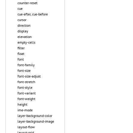
counter-reset
cue
cue-after, cue-before
cursor
direction
display
elevation
empty-cells
filter
float
font
font-family
font-size
font-size-adjust
font-stretch
font-style
font-variant
font-weight
height
ime-mode
layer-background-color
layer-background-image
layout-flow
layout-grid