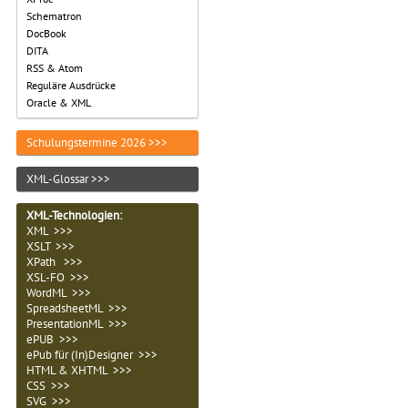
Schematron
DocBook
DITA
RSS & Atom
Reguläre Ausdrücke
Oracle & XML
Schulungstermine 2026 >>>
XML-Glossar >>>
XML-Technologien
:
XML >>>
XSLT >>>
XPath >>>
XSL-FO >>>
WordML >>>
SpreadsheetML >>>
PresentationML >>>
ePUB >>>
ePub für (In)Designer >>>
HTML & XHTML >>>
CSS >>>
SVG >>>