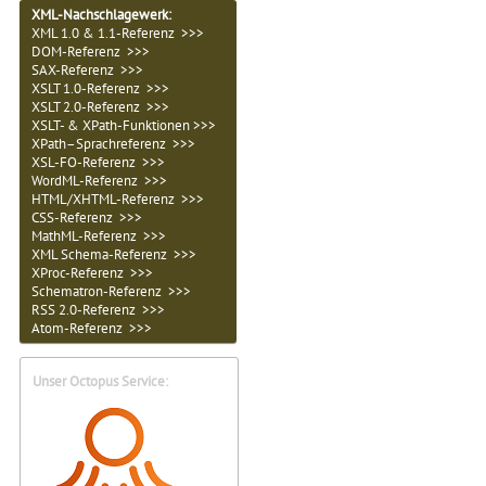
XML-Nachschlagewerk:
XML 1.0 & 1.1-Referenz >>>
DOM-Referenz >>>
SAX-Referenz >>>
XSLT 1.0-Referenz >>>
XSLT 2.0-Referenz >>>
XSLT- & XPath-Funktionen >>>
XPath–Sprachreferenz >>>
XSL-FO-Referenz >>>
WordML-Referenz >>>
HTML/XHTML-Referenz >>>
CSS-Referenz >>>
MathML-Referenz >>>
XML Schema-Referenz >>>
XProc-Referenz >>>
Schematron-Referenz >>>
RSS 2.0-Referenz >>>
Atom-Referenz >>>
Unser Octopus Service: