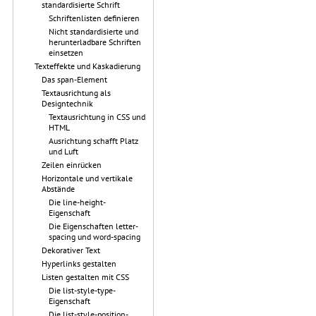
standardisierte Schrift
Schriftenlisten definieren
Nicht standardisierte und
herunterladbare Schriften
einsetzen
Texteffekte und Kaskadierung
Das span-Element
Textausrichtung als
Designtechnik
Textausrichtung in CSS und
HTML
Ausrichtung schafft Platz
und Luft
Zeilen einrücken
Horizontale und vertikale
Abstände
Die line-height-
Eigenschaft
Die Eigenschaften letter-
spacing und word-spacing
Dekorativer Text
Hyperlinks gestalten
Listen gestalten mit CSS
Die list-style-type-
Eigenschaft
Die list-style-position-