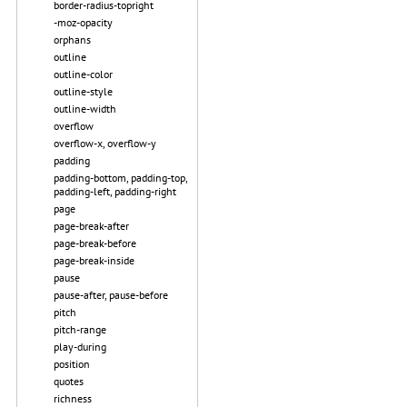
border-radius-topright
-moz-opacity
orphans
outline
outline-color
outline-style
outline-width
overflow
overflow-x, overflow-y
padding
padding-bottom, padding-top,
padding-left, padding-right
page
page-break-after
page-break-before
page-break-inside
pause
pause-after, pause-before
pitch
pitch-range
play-during
position
quotes
richness