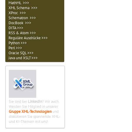
MathML >>>
XML Schema >>>
XProc >>>
Schematron >>>
DocBook >>>
DITA >>>
RSS & Atom >>>
Reguläre Ausdrücke >>>
Python >>>
Perl >>>
Oracle SQL >>>
Java und XSLT >>>
Sie sind bei
LinkedIn
? Wir auch.
Werden Sie Mitglied in unserer
Gruppe XML-Technologien
und
diskutieren Sie spannende XML-
und KI-Themen mit uns!