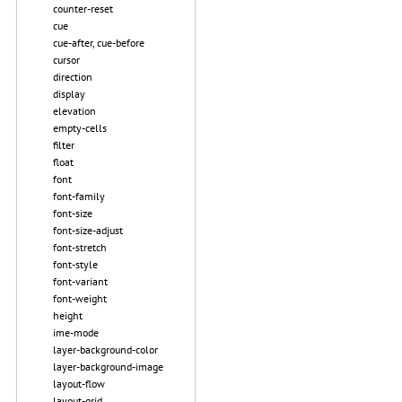
counter-reset
cue
cue-after, cue-before
cursor
direction
display
elevation
empty-cells
filter
float
font
font-family
font-size
font-size-adjust
font-stretch
font-style
font-variant
font-weight
height
ime-mode
layer-background-color
layer-background-image
layout-flow
layout-grid