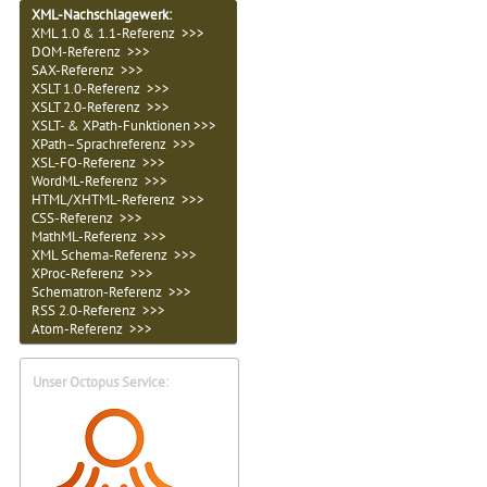
XML-Nachschlagewerk:
XML 1.0 & 1.1-Referenz >>>
DOM-Referenz >>>
SAX-Referenz >>>
XSLT 1.0-Referenz >>>
XSLT 2.0-Referenz >>>
XSLT- & XPath-Funktionen >>>
XPath–Sprachreferenz >>>
XSL-FO-Referenz >>>
WordML-Referenz >>>
HTML/XHTML-Referenz >>>
CSS-Referenz >>>
MathML-Referenz >>>
XML Schema-Referenz >>>
XProc-Referenz >>>
Schematron-Referenz >>>
RSS 2.0-Referenz >>>
Atom-Referenz >>>
Unser Octopus Service: