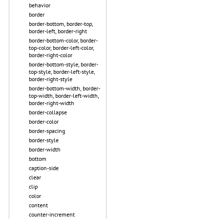
behavior
border
border-bottom, border-top,
border-left, border-right
border-bottom-color, border-
top-color, border-left-color,
border-right-color
border-bottom-style, border-
top-style, border-left-style,
border-right-style
border-bottom-width, border-
top-width, border-left-width,
border-right-width
border-collapse
border-color
border-spacing
border-style
border-width
bottom
caption-side
clear
clip
color
content
counter-increment