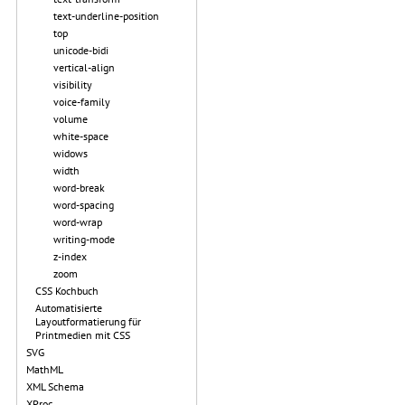
text-underline-position
top
unicode-bidi
vertical-align
visibility
voice-family
volume
white-space
widows
width
word-break
word-spacing
word-wrap
writing-mode
z-index
zoom
CSS Kochbuch
Automatisierte
Layoutformatierung für
Printmedien mit CSS
SVG
MathML
XML Schema
XProc