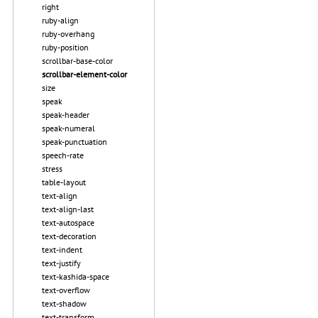
right
ruby-align
ruby-overhang
ruby-position
scrollbar-base-color
scrollbar-element-color
size
speak
speak-header
speak-numeral
speak-punctuation
speech-rate
stress
table-layout
text-align
text-align-last
text-autospace
text-decoration
text-indent
text-justify
text-kashida-space
text-overflow
text-shadow
text-transform