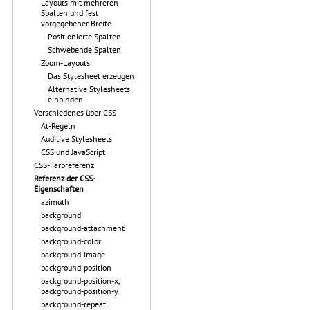
Layouts mit mehreren
Spalten und fest
vorgegebener Breite
Positionierte Spalten
Schwebende Spalten
Zoom-Layouts
Das Stylesheet erzeugen
Alternative Stylesheets
einbinden
Verschiedenes über CSS
At-Regeln
Auditive Stylesheets
CSS und JavaScript
CSS-Farbreferenz
Referenz der CSS-
Eigenschaften
azimuth
background
background-attachment
background-color
background-image
background-position
background-position-x,
background-position-y
background-repeat