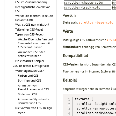
CSS im Zusammenhang
in
scrollbar-shadow-color
Der eigentliche Zweck von
Hi
scrollbar-track-color
CSS
Vererbt:
ja
Warum die meisten Tabellen
schlecht sind
Siehe auch:
scrollbar-base-color
Was ist CSS nun wirklich?
Teile einer CSS-Regel
Werte
Typen von CSS-Regeln
Welche Eigenschaften und
Jeder gültige CSS-Farbwert (siehe
CSS-Fa
Elemente kann man mit
Standardwert:
abhängig von Benutzerein
CSS beeinflussen?
Wo können CSS-Stile
Kompatibilität
definiert werden?
Ein einfaches Beispiel
CSS-Version:
ist nicht Bestandteil der CS
CSS ins rechte Licht gerückt
Wofür eigentlich CSS?
Funktioniert nur im Internet Explorer f
Farben und CSS
Beispiel
Schriften und CSS
Animation von
Folgende Stilregel hebt im Element
tex
Pseudoklassen und CSS
Bilder und CSS
Alternative Stylesheets,
textarea {

Benutzer und CSS
 scrollbar-3dLight-colo
Die Vorteile von CSS-Design
 scrollbar-arrow-color:
Mehr
 scrollbar-darkShadow-c