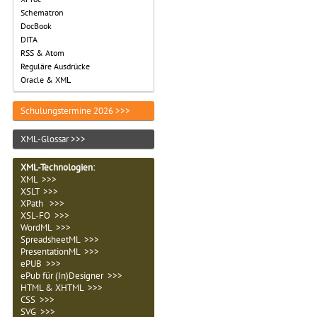
Schematron
DocBook
DITA
RSS & Atom
Reguläre Ausdrücke
Oracle & XML
Schulungstermine 2026 >>>
XML-Glossar >>>
XML-Technologien
:
XML >>>
XSLT >>>
XPath >>>
XSL-FO >>>
WordML >>>
SpreadsheetML >>>
PresentationML >>>
ePUB >>>
ePub für (In)Designer >>>
HTML & XHTML >>>
CSS >>>
SVG >>>