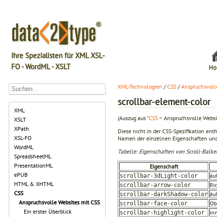
Ihre Spezialisten für XML XSL-
FO - WordML - XSLT
Ho
XML-Technologien
/
CSS
/
Anspruchsvoll
scrollbar-element-color
XML
(Auszug aus "
CSS
− Anspruchsvolle Websi
XSLT
XPath
Diese nicht in der CSS-Spezifikation ent
XSL-FO
Namen der einzelnen Eigenschaften und d
WordML
Tabelle: Eigenschaften von Scroll-Balken
SpreadsheetML
PresentationML
Eigenschaft
ePUB
äu
scrollbar-3dLight-color
HTML & XHTML
Ri
scrollbar-arrow-color
CSS
äu
scrollbar-darkShadow-color
Anspruchsvolle Websites mit CSS
Ob
scrollbar-face-color
Ein erster Überblick
in
scrollbar-highlight-color