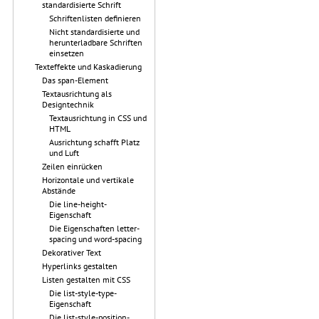
standardisierte Schrift
Schriftenlisten definieren
Nicht standardisierte und
herunterladbare Schriften
einsetzen
Texteffekte und Kaskadierung
Das span-Element
Textausrichtung als
Designtechnik
Textausrichtung in CSS und
HTML
Ausrichtung schafft Platz
und Luft
Zeilen einrücken
Horizontale und vertikale
Abstände
Die line-height-
Eigenschaft
Die Eigenschaften letter-
spacing und word-spacing
Dekorativer Text
Hyperlinks gestalten
Listen gestalten mit CSS
Die list-style-type-
Eigenschaft
Die list-style-position-