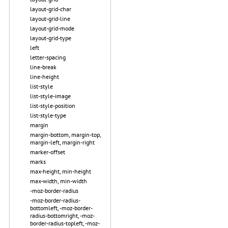
layout-grid-char
layout-grid-line
layout-grid-mode
layout-grid-type
left
letter-spacing
line-break
line-height
list-style
list-style-image
list-style-position
list-style-type
margin
margin-bottom, margin-top,
margin-left, margin-right
marker-offset
marks
max-height, min-height
max-width, min-width
-moz-border-radius
-moz-border-radius-
bottomleft, -moz-border-
radius-bottomright, -moz-
border-radius-topleft, -moz-