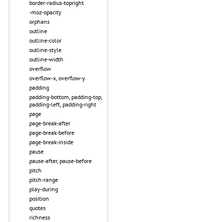
border-radius-topright
-moz-opacity
orphans
outline
outline-color
outline-style
outline-width
overflow
overflow-x, overflow-y
padding
padding-bottom, padding-top,
padding-left, padding-right
page
page-break-after
page-break-before
page-break-inside
pause
pause-after, pause-before
pitch
pitch-range
play-during
position
quotes
richness