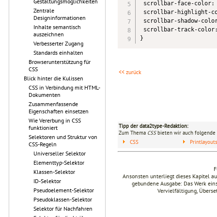
Gestaltungsmöglichkeiten
 scrollbar-face-color: 
Zentrale
 scrollbar-highlight-co
Designinformationen
 scrollbar-shadow-color
Inhalte semantisch
 scrollbar-track-color:
auszeichnen
}
Verbesserter Zugang
Standards einhalten
Browserunterstützung für
CSS
<< zurück
Blick hinter die Kulissen
CSS in Verbindung mit HTML-
Dokumenten
Zusammenfassende
Eigenschaften einsetzen
Wie Vererbung in CSS
Tipp der data2type-Redaktion:
funktioniert
Zum Thema
CSS
bieten wir auch folgende 
Selektoren und Struktur von
CSS
Printlayou
CSS-Regeln
Universeller Selektor
Elementtyp-Selektor
F
Klassen-Selektor
Ansonsten unterliegt dieses Kapitel 
ID-Selektor
gebundene Ausgabe: Das Werk einsch
Pseudoelement-Selektor
Vervielfältigung, Übers
Pseudoklassen-Selektor
Selektor für Nachfahren