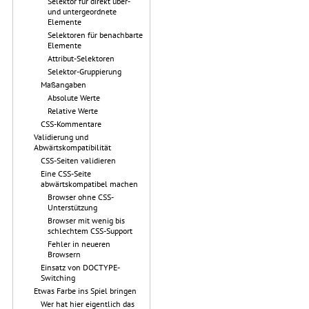
Selektor für direkt über-
und untergeordnete
Elemente
Selektoren für benachbarte
Elemente
Attribut-Selektoren
Selektor-Gruppierung
Maßangaben
Absolute Werte
Relative Werte
CSS-Kommentare
Validierung und
Abwärtskompatibilität
CSS-Seiten validieren
Eine CSS-Seite
abwärtskompatibel machen
Browser ohne CSS-
Unterstützung
Browser mit wenig bis
schlechtem CSS-Support
Fehler in neueren
Browsern
Einsatz von DOCTYPE-
Switching
Etwas Farbe ins Spiel bringen
Wer hat hier eigentlich das