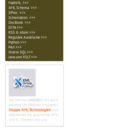
MathML >>>
XML Schema >>>
XProc >>>
Schematron >>>
DocBook >>>
DITA >>>
RSS & Atom >>>
Reguläre Ausdrücke >>>
Python >>>
Perl >>>
Oracle SQL >>>
Java und XSLT >>>
Sie sind bei
LinkedIn
? Wir auch.
Werden Sie Mitglied in unserer
Gruppe XML-Technologien
und
diskutieren Sie spannende XML-
und KI-Themen mit uns!