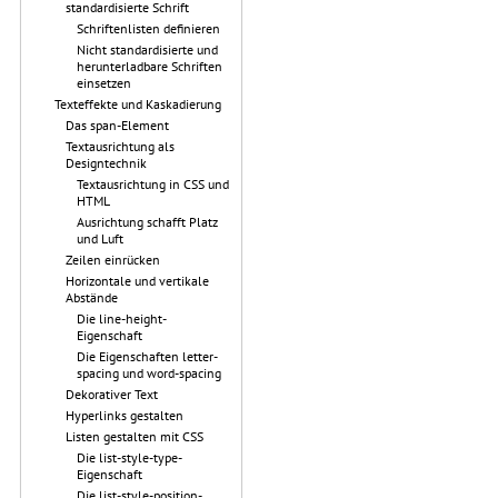
standardisierte Schrift
Schriftenlisten definieren
Nicht standardisierte und
herunterladbare Schriften
einsetzen
Texteffekte und Kaskadierung
Das span-Element
Textausrichtung als
Designtechnik
Textausrichtung in CSS und
HTML
Ausrichtung schafft Platz
und Luft
Zeilen einrücken
Horizontale und vertikale
Abstände
Die line-height-
Eigenschaft
Die Eigenschaften letter-
spacing und word-spacing
Dekorativer Text
Hyperlinks gestalten
Listen gestalten mit CSS
Die list-style-type-
Eigenschaft
Die list-style-position-