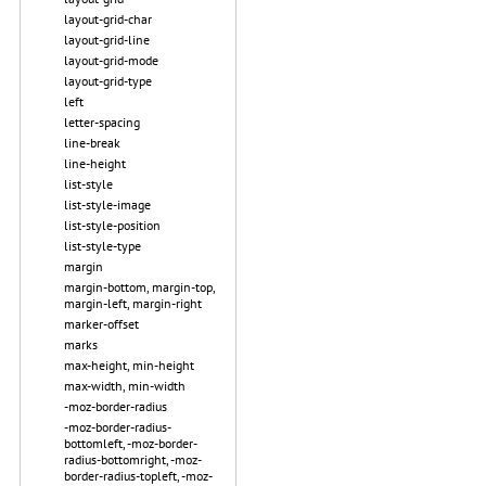
layout-grid-char
layout-grid-line
layout-grid-mode
layout-grid-type
left
letter-spacing
line-break
line-height
list-style
list-style-image
list-style-position
list-style-type
margin
margin-bottom, margin-top,
margin-left, margin-right
marker-offset
marks
max-height, min-height
max-width, min-width
-moz-border-radius
-moz-border-radius-
bottomleft, -moz-border-
radius-bottomright, -moz-
border-radius-topleft, -moz-