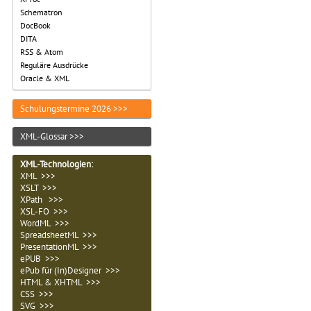
Schematron
DocBook
DITA
RSS & Atom
Reguläre Ausdrücke
Oracle & XML
Schulungstermine 2026 >>>
XML-Glossar >>>
XML-Technologien
:
XML >>>
XSLT >>>
XPath >>>
XSL-FO >>>
WordML >>>
SpreadsheetML >>>
PresentationML >>>
ePUB >>>
ePub für (In)Designer >>>
HTML & XHTML >>>
CSS >>>
SVG >>>