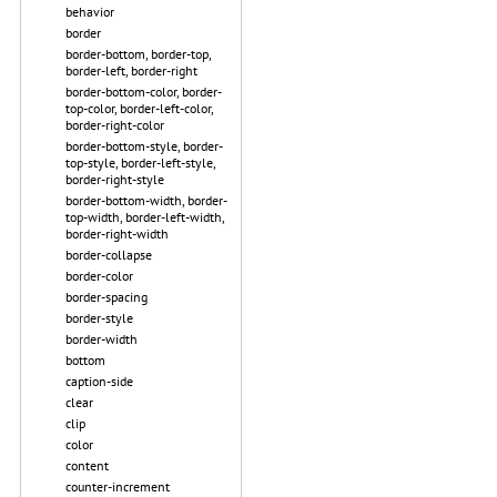
behavior
border
border-bottom, border-top,
border-left, border-right
border-bottom-color, border-
top-color, border-left-color,
border-right-color
border-bottom-style, border-
top-style, border-left-style,
border-right-style
border-bottom-width, border-
top-width, border-left-width,
border-right-width
border-collapse
border-color
border-spacing
border-style
border-width
bottom
caption-side
clear
clip
color
content
counter-increment