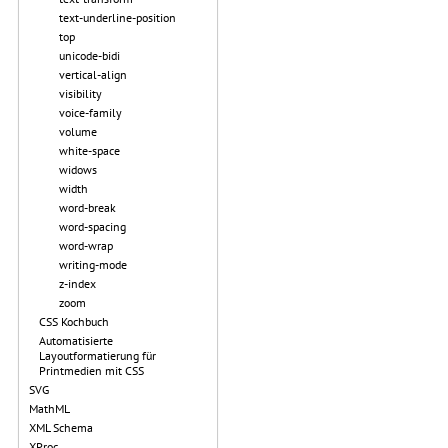
text-underline-position
top
unicode-bidi
vertical-align
visibility
voice-family
volume
white-space
widows
width
word-break
word-spacing
word-wrap
writing-mode
z-index
zoom
CSS Kochbuch
Automatisierte
Layoutformatierung für
Printmedien mit CSS
SVG
MathML
XML Schema
XProc