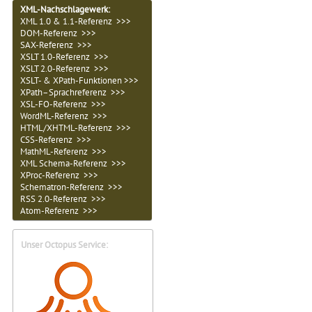
XML-Nachschlagewerk:
XML 1.0 & 1.1-Referenz >>>
DOM-Referenz >>>
SAX-Referenz >>>
XSLT 1.0-Referenz >>>
XSLT 2.0-Referenz >>>
XSLT- & XPath-Funktionen >>>
XPath–Sprachreferenz >>>
XSL-FO-Referenz >>>
WordML-Referenz >>>
HTML/XHTML-Referenz >>>
CSS-Referenz >>>
MathML-Referenz >>>
XML Schema-Referenz >>>
XProc-Referenz >>>
Schematron-Referenz >>>
RSS 2.0-Referenz >>>
Atom-Referenz >>>
Unser Octopus Service: