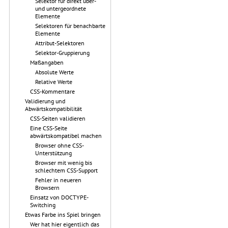
Selektor für direkt über-
und untergeordnete
Elemente
Selektoren für benachbarte
Elemente
Attribut-Selektoren
Selektor-Gruppierung
Maßangaben
Absolute Werte
Relative Werte
CSS-Kommentare
Validierung und
Abwärtskompatibilität
CSS-Seiten validieren
Eine CSS-Seite
abwärtskompatibel machen
Browser ohne CSS-
Unterstützung
Browser mit wenig bis
schlechtem CSS-Support
Fehler in neueren
Browsern
Einsatz von DOCTYPE-
Switching
Etwas Farbe ins Spiel bringen
Wer hat hier eigentlich das