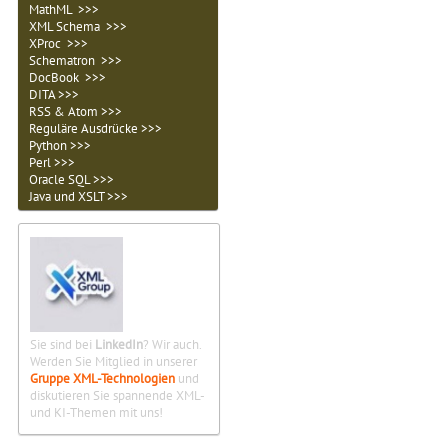
MathML >>>
XML Schema >>>
XProc >>>
Schematron >>>
DocBook >>>
DITA >>>
RSS & Atom >>>
Reguläre Ausdrücke >>>
Python >>>
Perl >>>
Oracle SQL >>>
Java und XSLT >>>
Sie sind bei
LinkedIn
? Wir auch.
Werden Sie Mitglied in unserer
Gruppe XML-Technologien
und
diskutieren Sie spannende XML-
und KI-Themen mit uns!