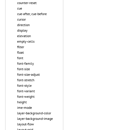
counter-reset
cue
cue-after, cue-before
cursor
direction
display
elevation
empty-cells
filter
float
font
font-family
font-size
font-size-adjust
font-stretch
font-style
font-variant
font-weight
height
ime-mode
layer-background-color
layer-background-image
layout-flow
layout-grid