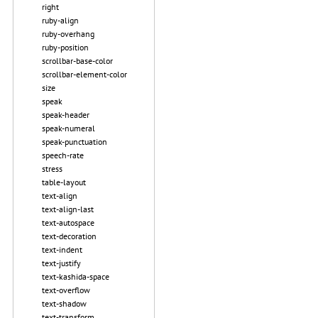
right
ruby-align
ruby-overhang
ruby-position
scrollbar-base-color
scrollbar-element-color
size
speak
speak-header
speak-numeral
speak-punctuation
speech-rate
stress
table-layout
text-align
text-align-last
text-autospace
text-decoration
text-indent
text-justify
text-kashida-space
text-overflow
text-shadow
text-transform