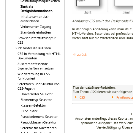
Gestaltungsmöglichkeiten
Zentrale
Designinformationen
Inhalte semantisch
Abbildung: CSS stellt den Designcode für
auszeichnen
Verbesserter Zugang
In der obigen Abbildung kann man deutl
Standards einhalten
HTML-Version. Besonders bei profession
vorteilhaft auf die Wartezeiten und Onl
Browserunterstützung für
CSS
Blick hinter die Kulissen
CSS in Verbindung mit HTML-
<< zurück
Dokumenten
Zusammenfassende
Eigenschaften einsetzen
Wie Vererbung in CSS
funktioniert
Selektoren und Struktur von
Tipp der data2type-Redaktion:
CSS-Regeln
Zum Thema
CSS
bieten wir auch folgende 
Universeller Selektor
CSS
Printlayou
Elementtyp-Selektor
Klassen-Selektor
ID-Selektor
F
Pseudoelement-Selektor
Ansonsten unterliegt dieses Kapitel 
Pseudoklassen-Selektor
gebundene Ausgabe: Das Werk einsch
Vervielfältigung, Übers
Selektor für Nachfahren