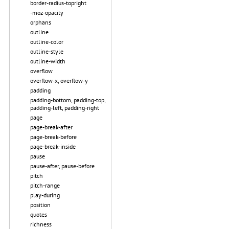
border-radius-topright
-moz-opacity
orphans
outline
outline-color
outline-style
outline-width
overflow
overflow-x, overflow-y
padding
padding-bottom, padding-top,
padding-left, padding-right
page
page-break-after
page-break-before
page-break-inside
pause
pause-after, pause-before
pitch
pitch-range
play-during
position
quotes
richness