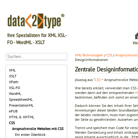
Ihre Spezialisten für XML XSL-
FO - WordML - XSLT
Ho
XML-Technologien
/
CSS
/
Anspruchsvoll
Designinformationen
Zentrale Designinformati
XML
XSLT
(Auszug aus "
CSS
− Anspruchsvolle Websi
XPath
XSL-FO
Wie bereits erklärt, verwendet man CSS
werden dann auf den entsprechenden
H
WordML
bestimmen, befinden sich somit an einer
SpreadsheetML
PresentationML
Dadurch können Sie den Inhalt Ihrer Se
Anweisungen dieser beiden Grundbestand
ePUB
der beiden verändern, muss man zuglei
HTML & XHTML
der Seite zu gewährleisten. Aussehen u
CSS
Trennt und speichert man Code für vers
Anspruchsvolle Websites mit CSS
Werden Darstellung und Inhalt
entkoppe
Ein erster Überblick
seine Inhalte ausschließlich in die
.htm