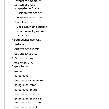
Layouts mit mehreren
Spalten und fest
vorgegebener Breite
Positionierte Spalten
Schwebende Spalten
Zoom-Layouts
Das Stylesheet erzeugen
Alternative Stylesheets
einbinden
Verschiedenes über CSS
At-Regeln
Auditive Stylesheets
CSS und JavaScript
CSS-Farbreferenz
Referenz der CSS-
Eigenschaften
azimuth
background
background-attachment
background-color
background-image
background-position
background-position-x,
background-position-y
background-repeat