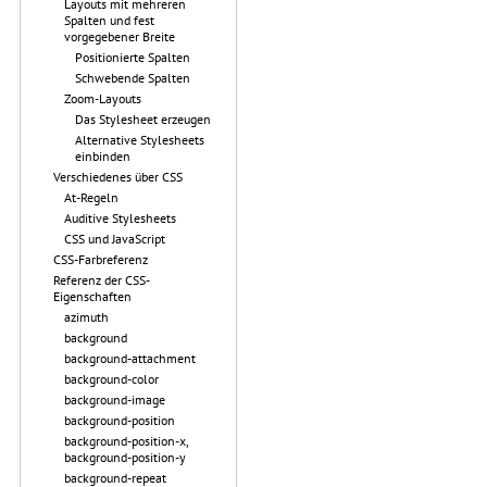
Layouts mit mehreren
Spalten und fest
vorgegebener Breite
Positionierte Spalten
Schwebende Spalten
Zoom-Layouts
Das Stylesheet erzeugen
Alternative Stylesheets
einbinden
Verschiedenes über CSS
At-Regeln
Auditive Stylesheets
CSS und JavaScript
CSS-Farbreferenz
Referenz der CSS-
Eigenschaften
azimuth
background
background-attachment
background-color
background-image
background-position
background-position-x,
background-position-y
background-repeat