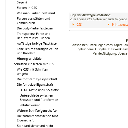
Sagen?
Farben in CSS
Wie man Farben bestimmt
Tipp der data2type-Redaktion:
Farben auswählen und
Zum Thema
CSS
bieten wir auch folgende 
kombinieren
CSS
Printlayou
Die body-Farbe festlegen
Transparenz, Farbe und
Benutzereinstellungen
F
Auffällige farbige Textkästen
Ansonsten unterliegt dieses Kapitel 
Tabellen mit farbigen Zeilen
gebundene Ausgabe: Das Werk einsch
und Rändern
Vervielfältigung, Übers
Hintergrundbilder
Schriften einsetzen mit CSS
Wie CSS mit Schriften
umgeht
Die font-family-Eigenschaft
Die font-size-Eigenschaft
HTML-Maße und CSS-Maße
Unterschiede zwischen
Browsern und Plattformen
Relativ wozu?
Weitere Schrifteigenschaften
Die zusammenfassende font-
Eigenschaft
Standardisierte und nicht