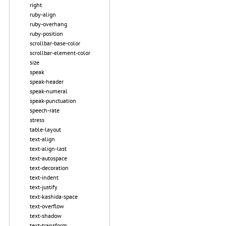
right
ruby-align
ruby-overhang
ruby-position
scrollbar-base-color
scrollbar-element-color
size
speak
speak-header
speak-numeral
speak-punctuation
speech-rate
stress
table-layout
text-align
text-align-last
text-autospace
text-decoration
text-indent
text-justify
text-kashida-space
text-overflow
text-shadow
text-transform