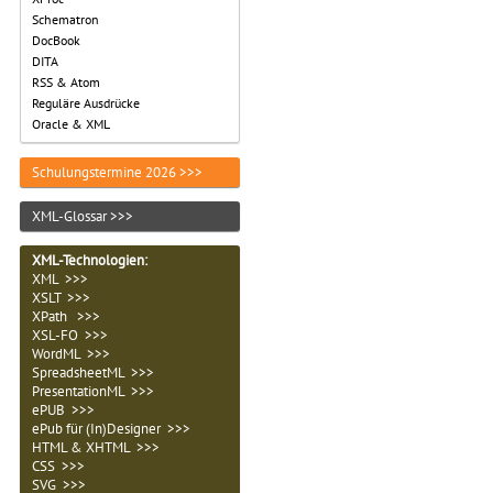
Schematron
DocBook
DITA
RSS & Atom
Reguläre Ausdrücke
Oracle & XML
Schulungstermine 2026 >>>
XML-Glossar >>>
XML-Technologien
:
XML >>>
XSLT >>>
XPath >>>
XSL-FO >>>
WordML >>>
SpreadsheetML >>>
PresentationML >>>
ePUB >>>
ePub für (In)Designer >>>
HTML & XHTML >>>
CSS >>>
SVG >>>