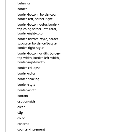
behavior
border
border-bottom, border-top,
border-left, border-right
border-bottom-color, border-
top-color, border-left-color,
border-right-color
border-bottom-style, border-
top-style, border-left-style,
border-right-style
border-bottom-width, border-
top-width, border-left-width,
border-right-width
border-collapse
border-color
border-spacing
border-style
border-width
bottom
caption-side
clear
clip
color
content
counter-increment