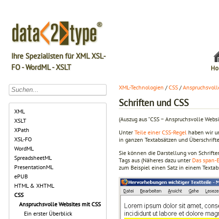
Ihre Spezialisten für XML XSL-
FO - WordML - XSLT
Ho
XML-Technologien
/
CSS
/
Anspruchsvoll
Schriften und CSS
XML
(Auszug aus "CSS − Anspruchsvolle Webs
XSLT
XPath
Unter
Teile einer CSS-Regel
haben wir uns
XSL-FO
in ganzen Textabsätzen und Überschrift
WordML
Sie können die Darstellung von Schrifte
SpreadsheetML
Tags aus (Näheres dazu unter
Das span-
PresentationML
zum Beispiel einen Satz in einem Textab
ePUB
HTML & XHTML
CSS
Anspruchsvolle Websites mit CSS
Ein erster Überblick