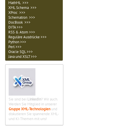
MathML >>>
XML Schema >>>
XProc >>>
Schematron >>>
DocBook >>>
DITA >>>
RSS & Atom >>>
Reguläre Ausdrücke >>>
Python >>>
Perl >>>
Oracle SQL >>>
Java und XSLT >>>
Sie sind bei
LinkedIn
? Wir auch.
Werden Sie Mitglied in unserer
Gruppe XML-Technologien
und
diskutieren Sie spannende XML-
und KI-Themen mit uns!