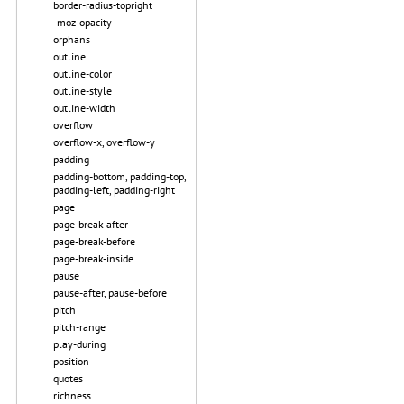
border-radius-topright
-moz-opacity
orphans
outline
outline-color
outline-style
outline-width
overflow
overflow-x, overflow-y
padding
padding-bottom, padding-top,
padding-left, padding-right
page
page-break-after
page-break-before
page-break-inside
pause
pause-after, pause-before
pitch
pitch-range
play-during
position
quotes
richness