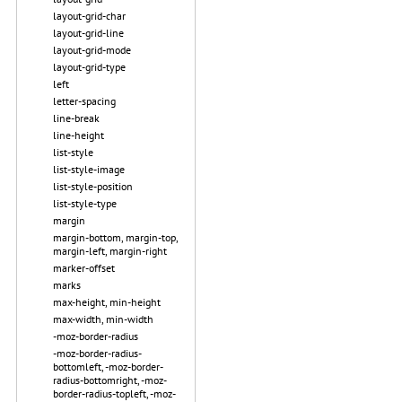
layout-grid-char
layout-grid-line
layout-grid-mode
layout-grid-type
left
letter-spacing
line-break
line-height
list-style
list-style-image
list-style-position
list-style-type
margin
margin-bottom, margin-top,
margin-left, margin-right
marker-offset
marks
max-height, min-height
max-width, min-width
-moz-border-radius
-moz-border-radius-
bottomleft, -moz-border-
radius-bottomright, -moz-
border-radius-topleft, -moz-