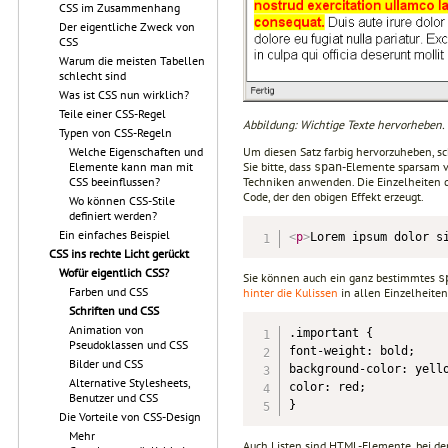
CSS im Zusammenhang
Der eigentliche Zweck von
CSS
Warum die meisten Tabellen
schlecht sind
Was ist CSS nun wirklich?
Teile einer CSS-Regel
Abbildung: Wichtige Texte hervorheben.
Typen von CSS-Regeln
Um diesen Satz farbig hervorzuheben, sc
Welche Eigenschaften und
Sie bitte, dass
-Elemente sparsam v
Elemente kann man mit
span
Techniken anwenden. Die Einzelheiten d
CSS beeinflussen?
Code, der den obigen Effekt erzeugt.
Wo können CSS-Stile
definiert werden?
Ein einfaches Beispiel
<
p
>
Lorem ipsum dolor s
CSS ins rechte Licht gerückt
Wofür eigentlich CSS?
Sie können auch ein ganz bestimmtes
s
Farben und CSS
hinter die Kulissen
in allen Einzelheit
Schriften und CSS
Animation von
.important {

Pseudoklassen und CSS
font-weight: bold;

Bilder und CSS
background-color: yello
Alternative Stylesheets,
color: red;

Benutzer und CSS
}
Die Vorteile von CSS-Design
Mehr
Auch Listen sind HTML-Elemente, bei de