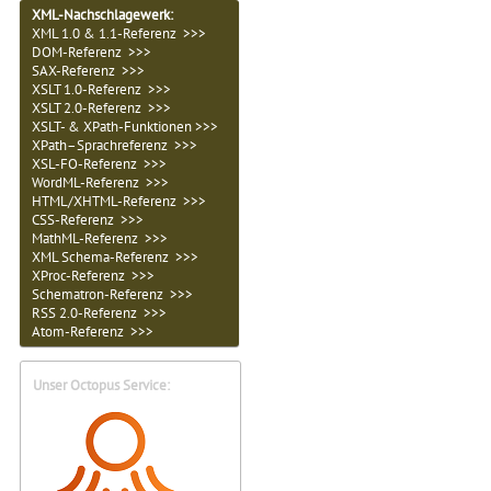
XML-Nachschlagewerk:
XML 1.0 & 1.1-Referenz >>>
DOM-Referenz >>>
SAX-Referenz >>>
XSLT 1.0-Referenz >>>
XSLT 2.0-Referenz >>>
XSLT- & XPath-Funktionen >>>
XPath–Sprachreferenz >>>
XSL-FO-Referenz >>>
WordML-Referenz >>>
HTML/XHTML-Referenz >>>
CSS-Referenz >>>
MathML-Referenz >>>
XML Schema-Referenz >>>
XProc-Referenz >>>
Schematron-Referenz >>>
RSS 2.0-Referenz >>>
Atom-Referenz >>>
Unser Octopus Service: