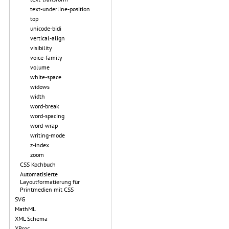
text-underline-position
top
unicode-bidi
vertical-align
visibility
voice-family
volume
white-space
widows
width
word-break
word-spacing
word-wrap
writing-mode
z-index
zoom
CSS Kochbuch
Automatisierte
Layoutformatierung für
Printmedien mit CSS
SVG
MathML
XML Schema
XProc