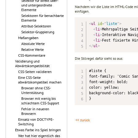
Selektor für direkt über-
und untergeordnete
Nachdem wir die Liste im HTML-Code m
Elemente
einfügen.
Selektoren für benachbarte
Elemente
<
ul
id
=
"
liste
"
>
Attribut-Selektoren
<
li
>
Mehrspaltige Sei
Selektor-Gruppierung
<
li
>
Interaktive Navi
Maßangaben
<
li
>
Fest fixierte Hi
Absolute Werte
</
ul
>
Relative Werte
CSS-Kommentare
Die Stilregel dafür sieht so aus:
Validierung und
Abwärtskompatibilität
#liste {

CSS-Seiten validieren
font-family: 'Comic San
Eine CSS-Seite
font-weight: bold;

abwärtskompatibel machen
color: yellow;

Browser ohne CSS-
Unterstützung
background-color: black
Browser mit wenig bis
}
schlechtem CSS-Support
Fehler in neueren
Browsern
Einsatz von DOCTYPE-
<< zurück
Switching
Etwas Farbe ins Spiel bringen
Wer hat hier eigentlich das