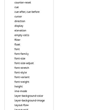
counter-reset
cue
cue-after, cue-before
cursor
direction
display
elevation
empty-cells
filter
float
font
font-family
font-size
font-size-adjust
font-stretch
font-style
font-variant
font-weight
height
ime-mode
layer-background-color
layer-background-image
layout-flow
layout-grid