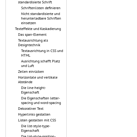
standardisierte Schrift
Schriftenlisten definieren
Nicht standardisierte und
herunterladbare Schriften
einsetzen
Texteffekte und Kaskadierung
Das span-Element
Textausrichtung als
Designtechnik
Textausrichtung in CSS und
HTML
Ausrichtung schafft Platz
und Luft
Zeilen einrücken
Horizontale und vertikale
Abstände
Die line-height-
Eigenschaft
Die Eigenschaften letter-
spacing und word-spacing
Dekorativer Text
Hyperlinks gestalten
Listen gestalten mit CSS
Die list-style-type-
Eigenschaft
Die list-style-position-