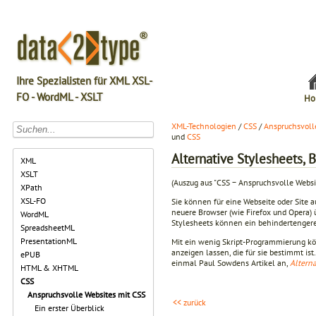
Ihre Spezialisten für XML XSL-
FO - WordML - XSLT
Ho
XML-Technologien
/
CSS
/
Anspruchsvoll
und
CSS
Alternative Stylesheets,
XML
XSLT
(Auszug aus "CSS − Anspruchsvolle Webs
XPath
XSL-FO
Sie können für eine Webseite oder Site a
neuere Browser (wie Firefox und Opera)
WordML
Stylesheets können ein behindertengere
SpreadsheetML
PresentationML
Mit ein wenig Skript-Programmierung kö
anzeigen lassen, die für sie bestimmt ist
ePUB
einmal Paul Sowdens Artikel an,
Alterna
HTML & XHTML
CSS
Anspruchsvolle Websites mit CSS
<< zurück
Ein erster Überblick