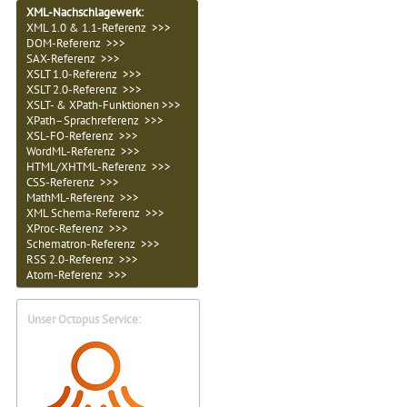
XML-Nachschlagewerk:
XML 1.0 & 1.1-Referenz >>>
DOM-Referenz >>>
SAX-Referenz >>>
XSLT 1.0-Referenz >>>
XSLT 2.0-Referenz >>>
XSLT- & XPath-Funktionen >>>
XPath–Sprachreferenz >>>
XSL-FO-Referenz >>>
WordML-Referenz >>>
HTML/XHTML-Referenz >>>
CSS-Referenz >>>
MathML-Referenz >>>
XML Schema-Referenz >>>
XProc-Referenz >>>
Schematron-Referenz >>>
RSS 2.0-Referenz >>>
Atom-Referenz >>>
Unser Octopus Service: