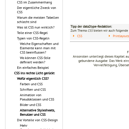
CSS im Zusammenhang
Der eigentliche Zweck von
CSS
Warum die meisten Tabellen
schlecht sind
Tipp der data2type-Redaktion:
Was ist CSS nun wirklich?
Zum Thema
CSS
bieten wir auch folgende 
Teile einer CSS-Regel
CSS
Printlayou
Typen von CSS-Regeln
Welche Eigenschaften und
Elemente kann man mit
F
CSS beeinflussen?
Ansonsten unterliegt dieses Kapitel 
Wo können CSS-Stile
gebundene Ausgabe: Das Werk einsch
definiert werden?
Vervielfältigung, Übers
Ein einfaches Beispiel
CSS ins rechte Licht gerückt
Wofür eigentlich CSS?
Farben und CSS
Schriften und CSS
Animation von
Pseudoklassen und CSS
Bilder und CSS
Alternative Stylesheets,
Benutzer und CSS
Die Vorteile von CSS-Design
Mehr