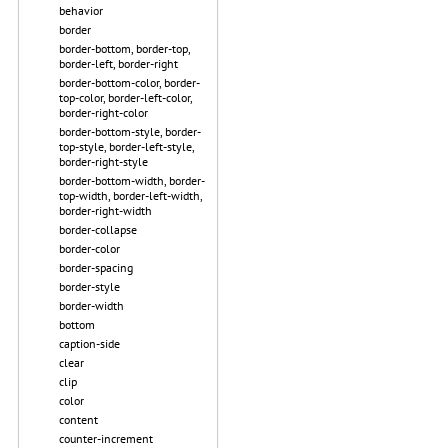
behavior
border
border-bottom, border-top,
border-left, border-right
border-bottom-color, border-
top-color, border-left-color,
border-right-color
border-bottom-style, border-
top-style, border-left-style,
border-right-style
border-bottom-width, border-
top-width, border-left-width,
border-right-width
border-collapse
border-color
border-spacing
border-style
border-width
bottom
caption-side
clear
clip
color
content
counter-increment