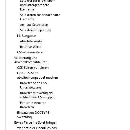
Selektor für direkt über-
und untergeordnete
Elemente
Selektoren für benachbarte
Elemente
Attribut-Selektoren
Selektor-Gruppierung
Maßangaben
Absolute Werte
Relative Werte
CSS-Kommentare
Validierung und
Abwärtskompatibilität
CSS-Seiten validieren
Eine CSS-Seite
abwärtskompatibel machen
Browser ohne CSS-
Unterstützung
Browser mit wenig bis
schlechtem CSS-Support
Fehler in neueren
Browsern
Einsatz von DOCTYPE-
Switching
Etwas Farbe ins Spiel bringen
Wer hat hier eigentlich das