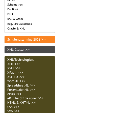
Schematron
DocBook
DITA
RSS & Atom
Reguläre Ausdrücke
Oracle & XML
Schulungstermine 2026 >>>
XML-Glossar >>>
XML-Technologien
:
XML >>>
XSLT >>>
XPath >>>
XSL-FO >>>
WordML >>>
SpreadsheetML >>>
PresentationML >>>
ePUB >>>
ePub für (In)Designer >>>
HTML & XHTML >>>
CSS >>>
SVG >>>