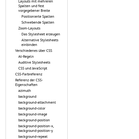
Layouts mit mehreren
Spalten und fest
vorgegebener Breite
Positionierte Spalten
Schwebende Spalten
Zoom-Layouts
Das Stylesheet erzeugen
Alternative Stylesheets
einbinden
Verschiedenes über CSS
At-Regeln
Auditive Stylesheets
CSS und JavaScript
CSS-Farbreferenz
Referenz der CSS-
Eigenschaften
azimuth
background
background-attachment
background-color
background-image
background-position
background-position-x,
background-position-y
background-repeat