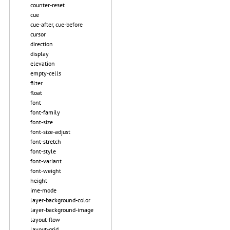
counter-reset
cue
cue-after, cue-before
cursor
direction
display
elevation
empty-cells
filter
float
font
font-family
font-size
font-size-adjust
font-stretch
font-style
font-variant
font-weight
height
ime-mode
layer-background-color
layer-background-image
layout-flow
layout-grid