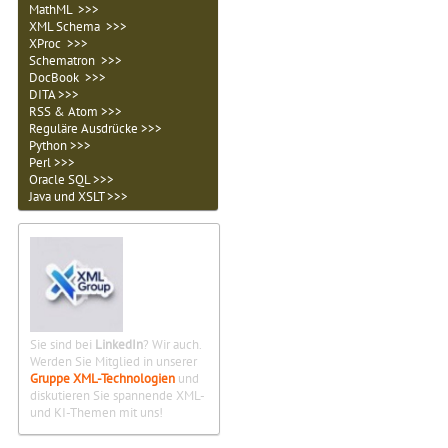
MathML >>>
XML Schema >>>
XProc >>>
Schematron >>>
DocBook >>>
DITA >>>
RSS & Atom >>>
Reguläre Ausdrücke >>>
Python >>>
Perl >>>
Oracle SQL >>>
Java und XSLT >>>
Sie sind bei
LinkedIn
? Wir auch.
Werden Sie Mitglied in unserer
Gruppe XML-Technologien
und
diskutieren Sie spannende XML-
und KI-Themen mit uns!