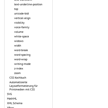
text-underline-position
top
unicode-bidi
vertical-align
visibility
voice-family
volume
white-space
widows
width
word-break
word-spacing
word-wrap
writing-mode
z-index
zoom
CSS Kochbuch
Automatisierte
Layoutformatierung für
Printmedien mit CSS
SVG
MathML
XML Schema
XProc