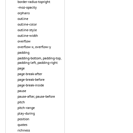
border-radius-topright
-moz-opacity
orphans
outline
outline-color
outline-style
outline-width
overflow
overflow-x, overflow-y
padding
padding-bottom, padding-top,
padding-left, padding-right
page
page-break-after
page-break-before
page-break-inside
pause
pause-after, pause-before
pitch
pitch-range
play-during
position
quotes
richness