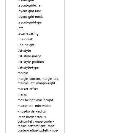
layout-grid-char
layout-grid-line
layout-grid-mode
layout-grid-type
left
letter-spacing
line-break
line-height
list-style
list-style-image
list-style-position
list-style-type
margin
margin-bottom, margin-top,
margin-left, margin-right
marker-offset
marks
max-height, min-height
max-width, min-width
-moz-border-radius
-moz-border-radius-
bottomleft, -moz-border-
radius-bottomright, -moz-
border-radius-topleft, -moz-