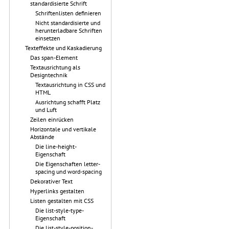
standardisierte Schrift
Schriftenlisten definieren
Nicht standardisierte und
herunterladbare Schriften
einsetzen
Texteffekte und Kaskadierung
Das span-Element
Textausrichtung als
Designtechnik
Textausrichtung in CSS und
HTML
Ausrichtung schafft Platz
und Luft
Zeilen einrücken
Horizontale und vertikale
Abstände
Die line-height-
Eigenschaft
Die Eigenschaften letter-
spacing und word-spacing
Dekorativer Text
Hyperlinks gestalten
Listen gestalten mit CSS
Die list-style-type-
Eigenschaft
Die list-style-position-