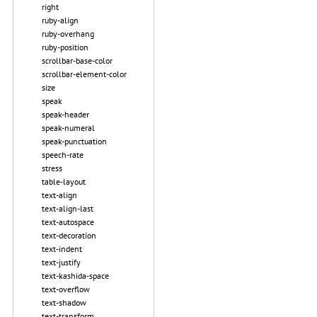
right
ruby-align
ruby-overhang
ruby-position
scrollbar-base-color
scrollbar-element-color
size
speak
speak-header
speak-numeral
speak-punctuation
speech-rate
stress
table-layout
text-align
text-align-last
text-autospace
text-decoration
text-indent
text-justify
text-kashida-space
text-overflow
text-shadow
text-transform