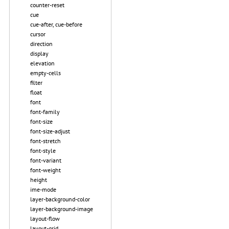
counter-reset
cue
cue-after, cue-before
cursor
direction
display
elevation
empty-cells
filter
float
font
font-family
font-size
font-size-adjust
font-stretch
font-style
font-variant
font-weight
height
ime-mode
layer-background-color
layer-background-image
layout-flow
layout-grid