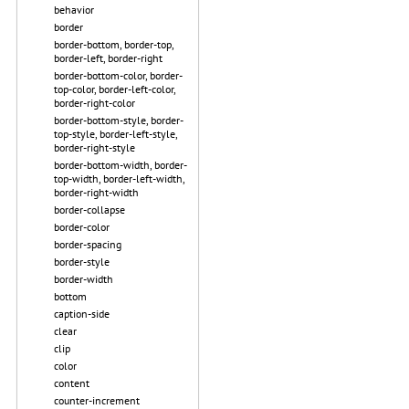
behavior
border
border-bottom, border-top,
border-left, border-right
border-bottom-color, border-
top-color, border-left-color,
border-right-color
border-bottom-style, border-
top-style, border-left-style,
border-right-style
border-bottom-width, border-
top-width, border-left-width,
border-right-width
border-collapse
border-color
border-spacing
border-style
border-width
bottom
caption-side
clear
clip
color
content
counter-increment