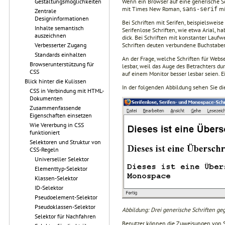
Wenn ein Browser auf eine generische Sc
Gestaltungsmöglichkeiten
mit Times New Roman,
mi
sans-serif
Zentrale
Designinformationen
Bei Schriften mit Serifen, beispielswei
Inhalte semantisch
Serifenlose Schriften, wie etwa Arial, 
auszeichnen
dick. Bei Schriften mit konstanter Laufw
Schriften deuten verbundene Buchstaben 
Verbesserter Zugang
Standards einhalten
An der Frage, welche Schriften für Websei
Browserunterstützung für
lesbar, weil das Auge des Betrachters du
CSS
auf einem Monitor besser lesbar seien. 
Blick hinter die Kulissen
In der folgenden Abbildung sehen Sie di
CSS in Verbindung mit HTML-
Dokumenten
Zusammenfassende
Eigenschaften einsetzen
Wie Vererbung in CSS
funktioniert
Selektoren und Struktur von
CSS-Regeln
Universeller Selektor
Elementtyp-Selektor
Klassen-Selektor
ID-Selektor
Pseudoelement-Selektor
Pseudoklassen-Selektor
Abbildung: Drei generische Schriften ge
Selektor für Nachfahren
Benutzer können die Zuweisungen von Sta