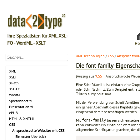
Ihre Spezialisten für XML XSL-
FO - WordML - XSLT
Ho
XML-Technologien
/
CSS
/
Anspruchsvoll
Die font-family-Eigenscha
XML
(Auszug aus "
CSS
− Anspruchsvolle Websi
XSLT
XPath
Eine Schriftfamilie ist einfach eine Gru
XSL-FO
oder Schriftschnitt. Zum Beispiel enthält
aufgebaut sind.
Times
WordML
SpreadsheetML
Mit der Verwendung von Schriftfamilien a
PresentationML
ein ganzer Abschnitt dieses Kapitels gew
eingehend damit beschäftigen werden.
ePUB
HTML & XHTML
Mit
lassen sich einzelne
font-family
CSS
kann entweder ein einzelner Wert oder g
allgemeine Schriftgattung stehen, der d
Anspruchsvolle Websites mit CSS
Ein erster Überblick