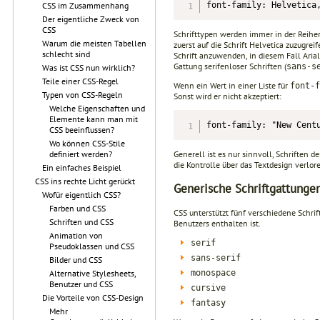
font-family: Helvetica
CSS im Zusammenhang
Der eigentliche Zweck von
CSS
Schrifttypen werden immer in der Reihenf
Warum die meisten Tabellen
zuerst auf die Schrift Helvetica zuzugre
schlecht sind
Schrift anzuwenden, in diesem Fall Arial. 
Gattung serifenloser Schriften (
sans-s
Was ist CSS nun wirklich?
Teile einer CSS-Regel
Wenn ein Wert in einer Liste für
font-f
Typen von CSS-Regeln
Sonst wird er nicht akzeptiert:
Welche Eigenschaften und
Elemente kann man mit
font-family: "New Cent
CSS beeinflussen?
Wo können CSS-Stile
Generell ist es nur sinnvoll, Schriften 
definiert werden?
die Kontrolle über das Textdesign verlo
Ein einfaches Beispiel
CSS ins rechte Licht gerückt
Generische Schriftgattunge
Wofür eigentlich CSS?
Farben und CSS
CSS unterstützt fünf verschiedene Schrif
Schriften und CSS
Benutzers enthalten ist.
Animation von
serif
Pseudoklassen und CSS
sans-serif
Bilder und CSS
monospace
Alternative Stylesheets,
Benutzer und CSS
cursive
Die Vorteile von CSS-Design
fantasy
Mehr