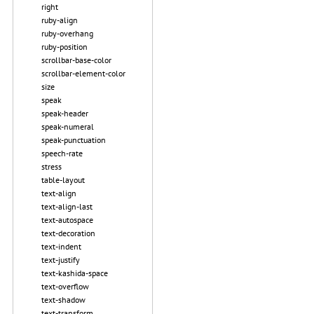
right
ruby-align
ruby-overhang
ruby-position
scrollbar-base-color
scrollbar-element-color
size
speak
speak-header
speak-numeral
speak-punctuation
speech-rate
stress
table-layout
text-align
text-align-last
text-autospace
text-decoration
text-indent
text-justify
text-kashida-space
text-overflow
text-shadow
text-transform