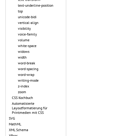
text-underline-position
top
unicode-bidi
vertical-align
visibility
voice-family
volume
white-space
widows
width
word-break
word-spacing
word-wrap
writing-mode
z-index
zoom
CSS Kochbuch
Automatisierte
Layoutformatierung für
Printmedien mit CSS
SVG
MathML
XML Schema
XProc