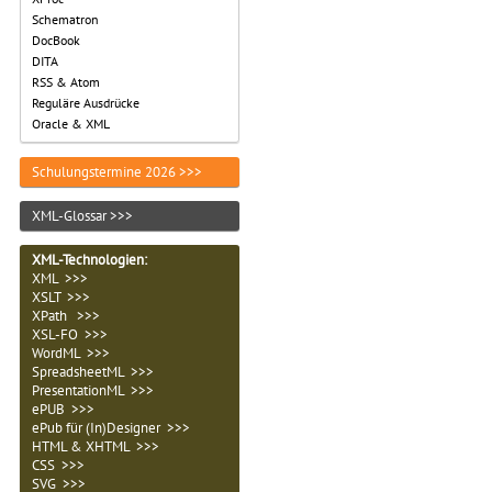
Schematron
DocBook
DITA
RSS & Atom
Reguläre Ausdrücke
Oracle & XML
Schulungstermine 2026 >>>
XML-Glossar >>>
XML-Technologien
:
XML >>>
XSLT >>>
XPath >>>
XSL-FO >>>
WordML >>>
SpreadsheetML >>>
PresentationML >>>
ePUB >>>
ePub für (In)Designer >>>
HTML & XHTML >>>
CSS >>>
SVG >>>