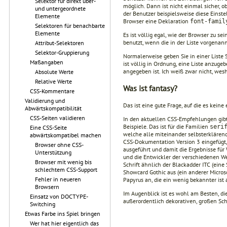
Selektor für direkt über-
möglich. Dann ist nicht einmal sicher, o
und untergeordnete
der Benutzer beispielsweise diese Einst
Elemente
Browser eine Deklaration
font-famil
Selektoren für benachbarte
Elemente
Es ist völlig egal, wie der Browser zu se
benutzt, wenn die in der Liste vorgenann
Attribut-Selektoren
Selektor-Gruppierung
Normalerweise geben Sie in einer Liste S
Maßangaben
ist völlig in Ordnung, eine Liste anzuge
angegeben ist. Ich weiß zwar nicht, wesh
Absolute Werte
Relative Werte
Was ist fantasy?
CSS-Kommentare
Validierung und
Das ist eine gute Frage, auf die es keine
Abwärtskompatibilität
CSS-Seiten validieren
In den aktuellen CSS-Empfehlungen gibt
Beispiele. Das ist für die Familien
seri
Eine CSS-Seite
welche alle miteinander selbsterklärend
abwärtskompatibel machen
CSS-Dokumentation Version 3 eingefügt, 
Browser ohne CSS-
ausgeführt und damit die Ergebnisse für
Unterstützung
und die Entwickler der verschiedenen We
Browser mit wenig bis
Schrift ähnlich der Blackadder ITC (eine 
schlechtem CSS-Support
Showcard Gothic aus (ein anderer Microsof
Fehler in neueren
Papyrus an, die ein wenig bekannter ist 
Browsern
Im Augenblick ist es wohl am Besten, di
Einsatz von DOCTYPE-
außerordentlich dekorativen, großen Sc
Switching
Etwas Farbe ins Spiel bringen
Wer hat hier eigentlich das