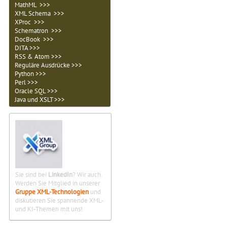
MathML >>>
XML Schema >>>
XProc >>>
Schematron >>>
DocBook >>>
DITA >>>
RSS & Atom >>>
Reguläre Ausdrücke >>>
Python >>>
Perl >>>
Oracle SQL >>>
Java und XSLT >>>
Sie sind bei
LinkedIn
? Wir auch.
Werden Sie Mitglied in unserer
Gruppe XML-Technologien
und
diskutieren Sie spannende XML-
und KI-Themen mit uns!