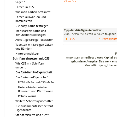
<< zurück
Sagen?
Farben in CSS
Wie man Farben bestimmt
Farben auswählen und
kombinieren
Die body-Farbe festlegen
Tipp der data2type-Redaktion:
Transparenz, Farbe und
Zum Thema
CSS
bieten wir auch folgende 
Benutzereinstellungen
CSS
Printlayou
Auffällige farbige Textkästen
Tabellen mit farbigen Zeilen
und Rändern
Hintergrundbilder
F
Ansonsten unterliegt dieses Kapitel 
Schriften einsetzen mit CSS
gebundene Ausgabe: Das Werk einsch
Wie CSS mit Schriften
Vervielfältigung, Übers
umgeht
Die font-family-Eigenschaft
Die font-size-Eigenschaft
HTML-Maße und CSS-Maße
Unterschiede zwischen
Browsern und Plattformen
Relativ wozu?
Weitere Schrifteigenschaften
Die zusammenfassende font-
Eigenschaft
Standardisierte und nicht