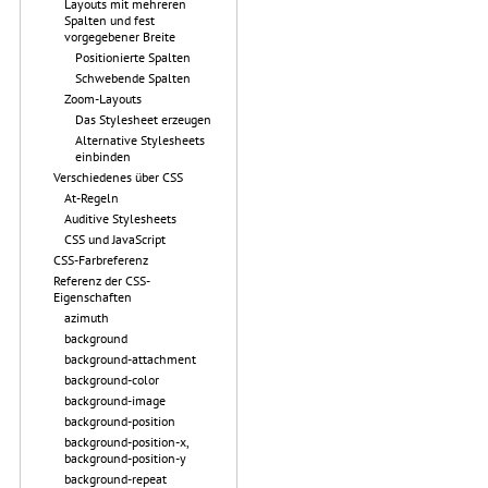
Layouts mit mehreren
Spalten und fest
vorgegebener Breite
Positionierte Spalten
Schwebende Spalten
Zoom-Layouts
Das Stylesheet erzeugen
Alternative Stylesheets
einbinden
Verschiedenes über CSS
At-Regeln
Auditive Stylesheets
CSS und JavaScript
CSS-Farbreferenz
Referenz der CSS-
Eigenschaften
azimuth
background
background-attachment
background-color
background-image
background-position
background-position-x,
background-position-y
background-repeat