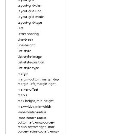
layout-grid-char
layout-grid-line
layout-grid-mode
layout-grid-type
left
letter-spacing
line-break
line-height
list-style
list-style-image
list-style-position
list-style-type
margin
margin-bottom, margin-top,
margin-left, margin-right
marker-offset
marks
max-height, min-height
max-width, min-width
-moz-border-radius
-moz-border-radius-
bottomleft, -moz-border-
radius-bottomright, -moz-
border-radius-topleft, -moz-