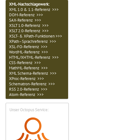
XML-Nachschlagewerk:
XML 1.0 & 1.1-Referenz >>>
DOM-Referenz >>>
SAX-Referenz >>>
XSLT 1.0-Referenz >>>
XSLT 2.0-Referenz >>>
XSLT- & XPath-Funktionen >>>
XPath–Sprachreferenz >>>
XSL-FO-Referenz >>>
WordML-Referenz >>>
HTML/XHTML-Referenz >>>
CSS-Referenz >>>
MathML-Referenz >>>
XML Schema-Referenz >>>
XProc-Referenz >>>
Schematron-Referenz >>>
RSS 2.0-Referenz >>>
Atom-Referenz >>>
Unser Octopus Service: