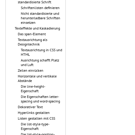
standardisierte Schrift
Schriftenlisten definieren
Nicht standardisierte und
herunterladbare Schriften
einsetzen
Texteffekte und Kaskadierung
Das span-Element
Textausrichtung als
Designtechnik
Textausrichtung in CSS und
HTML
Ausrichtung schafft Platz
und Luft
Zeilen einrücken
Horizontale und vertikale
Abstände
Die line-height-
Eigenschaft
Die Eigenschaften letter-
spacing und word-spacing
Dekorativer Text
Hyperlinks gestalten
Listen gestalten mit CSS
Die list-style-type-
Eigenschaft
Die list-style-position-