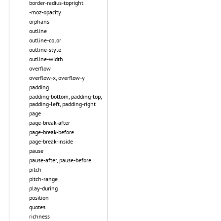
border-radius-topright
-moz-opacity
orphans
outline
outline-color
outline-style
outline-width
overflow
overflow-x, overflow-y
padding
padding-bottom, padding-top,
padding-left, padding-right
page
page-break-after
page-break-before
page-break-inside
pause
pause-after, pause-before
pitch
pitch-range
play-during
position
quotes
richness