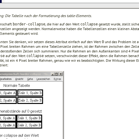
ng: Die Tabelle nach der Formatierung des table-Elements.
enschaft
, die hier auf den Wert
gesetzt wurde, stellt sic
border-collapse
collapse
nzellen angezeigt werden. Normalerweise haben die Tabellenzellen einen kleinen Absta
Elements gesteuert wird.
nten Sie denken, wir setzen dieses Attribut einfach auf den Wert
und das Problem ist a
0
 Pixel breiten Rahmen um eine Tabellenzelle ziehen, ist der Rahmen zwischen den Zellen
derstoßenden Zellen sich summieren. Nur die Rahmen an den Außenkanten sind 4 Pixel 
auf den Wert
setzen, verschwindet dieser Effekt, denn die Rahmen benac
pse
collapse
bt, ist ein 4 Pixel breiter Rahmen, genau wie wir es beabsichtigten. Die Wirkung dieser
riert: