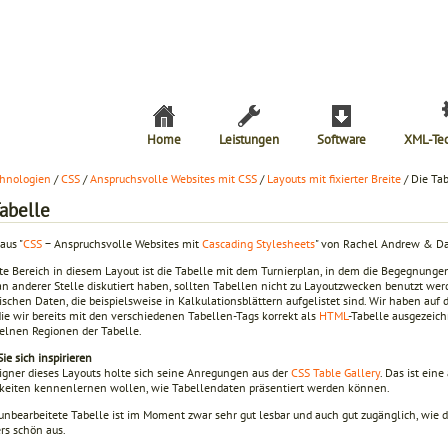
Home
Leistungen
Software
XML-Te
hnologien
/
CSS
/
Anspruchsvolle Websites mit CSS
/
Layouts mit fixierter Breite
/ Die Ta
Tabelle
aus "
CSS
− Anspruchsvolle Websites mit
Cascading Stylesheets
" von Rachel Andrew & Da
zte Bereich in diesem Layout ist die Tabelle mit dem Turnierplan, in dem die Begegnunge
an anderer Stelle diskutiert haben, sollten Tabellen nicht zu Layoutzwecken benutzt werd
ischen Daten, die beispielsweise in Kalkulationsblättern aufgelistet sind. Wir haben auf 
die wir bereits mit den verschiedenen Tabellen-Tags korrekt als
HTML
-Tabelle ausgezeich
zelnen Regionen der Tabelle.
ie sich inspirieren
igner dieses Layouts holte sich seine Anregungen aus der
CSS Table Gallery
. Das ist ein
keiten kennenlernen wollen, wie Tabellendaten präsentiert werden können.
nbearbeitete Tabelle ist im Moment zwar sehr gut lesbar und auch gut zugänglich, wie die
rs schön aus.