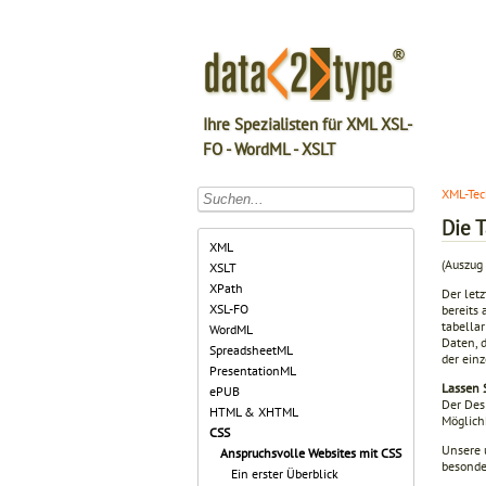
Ihre Spezialisten für XML XSL-
FO - WordML - XSLT
XML-Tec
Die 
XML
(Auszug 
XSLT
XPath
Der let
XSL-FO
bereits 
tabellar
WordML
Daten, 
SpreadsheetML
der ein
PresentationML
Lassen S
ePUB
Der Des
HTML & XHTML
Möglich
CSS
Unsere u
Anspruchsvolle Websites mit CSS
besonde
Ein erster Überblick