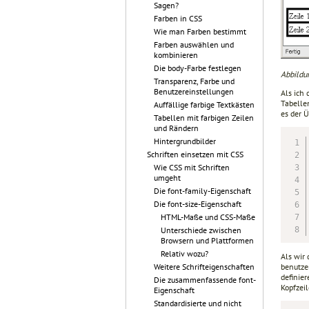
Sagen?
Farben in CSS
Wie man Farben bestimmt
Farben auswählen und
kombinieren
Die body-Farbe festlegen
Abbildun
Transparenz, Farbe und
Benutzereinstellungen
Als ich
Tabelle
Auffällige farbige Textkästen
es der Ü
Tabellen mit farbigen Zeilen
und Rändern
Hintergrundbilder
Schriften einsetzen mit CSS
Wie CSS mit Schriften
umgeht
Die font-family-Eigenschaft
Die font-size-Eigenschaft
HTML-Maße und CSS-Maße
Unterschiede zwischen
Browsern und Plattformen
Relativ wozu?
Als wir 
benutzen
Weitere Schrifteigenschaften
definie
Die zusammenfassende font-
Kopfzei
Eigenschaft
Standardisierte und nicht