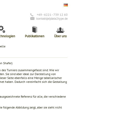
+49 - 6221 - 739 12 60
kontakt(at)data2type.de
chnologien
Publikationen
Über uns
belle
n Shafer)
n des Turniers zusammengefasst sind. Wie wir
en. Sie sind aber ideal zur Darstellung von
dieser Seite ebenfalls eine Menge tabellarischer
net haben. Dadurch vereinfacht sich die Gestaltung
e ausgezeichnete Referenz für alle, die verschiedene
 folgende Abbildung zeigt, aber sie sieht nicht