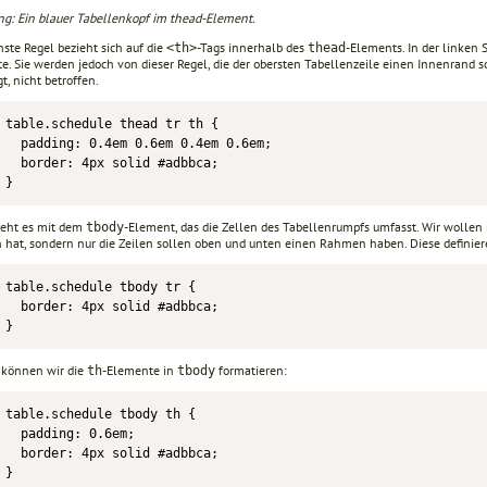
ng: Ein blauer Tabellenkopf im thead-Element.
ste Regel bezieht sich auf die
-Tags innerhalb des
-Elements. In der linken 
<th>
thead
e. Sie werden jedoch von dieser Regel, die der obersten Tabellenzeile einen Innenrand 
t, nicht betroffen.
table.schedule thead tr th {

  padding: 0.4em 0.6em 0.4em 0.6em;

  border: 4px solid #adbbca;

}
geht es mit dem
-Element, das die Zellen des Tabellenrumpfs umfasst. Wir wollen ni
tbody
hat, sondern nur die Zeilen sollen oben und unten einen Rahmen haben. Diese definiere
table.schedule tbody tr {

  border: 4px solid #adbbca;

}
können wir die
-Elemente in
formatieren:
th
tbody
table.schedule tbody th {

  padding: 0.6em;

  border: 4px solid #adbbca;

}