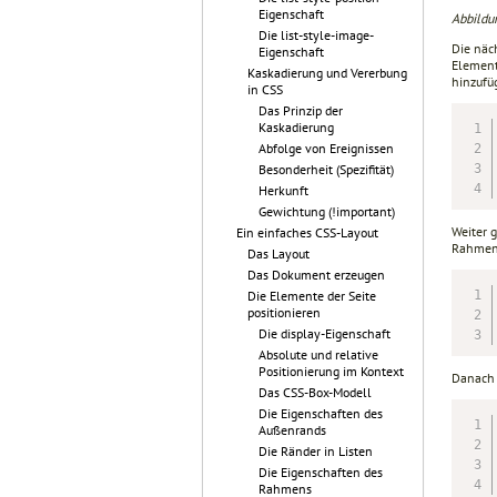
Eigenschaft
Abbildu
Die list-style-image-
Die näch
Eigenschaft
Element
Kaskadierung und Vererbung
hinzufüg
in CSS
Das Prinzip der
Kaskadierung
Abfolge von Ereignissen
Besonderheit (Spezifität)
Herkunft
Gewichtung (!important)
Weiter 
Ein einfaches CSS-Layout
Rahmen 
Das Layout
Das Dokument erzeugen
Die Elemente der Seite
positionieren
Die display-Eigenschaft
Absolute und relative
Positionierung im Kontext
Danach 
Das CSS-Box-Modell
Die Eigenschaften des
Außenrands
Die Ränder in Listen
Die Eigenschaften des
Rahmens