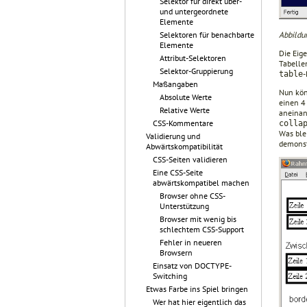
Selektor für direkt über-
und untergeordnete
Elemente
Abbildu
Selektoren für benachbarte
Elemente
Die Eig
Attribut-Selektoren
Tabelle
Selektor-Gruppierung
-
table
Maßangaben
Nun kön
Absolute Werte
einen 4
Relative Werte
aneinan
CSS-Kommentare
colla
Was blei
Validierung und
demonst
Abwärtskompatibilität
CSS-Seiten validieren
Eine CSS-Seite
abwärtskompatibel machen
Browser ohne CSS-
Unterstützung
Browser mit wenig bis
schlechtem CSS-Support
Fehler in neueren
Browsern
Einsatz von DOCTYPE-
Switching
Etwas Farbe ins Spiel bringen
Wer hat hier eigentlich das