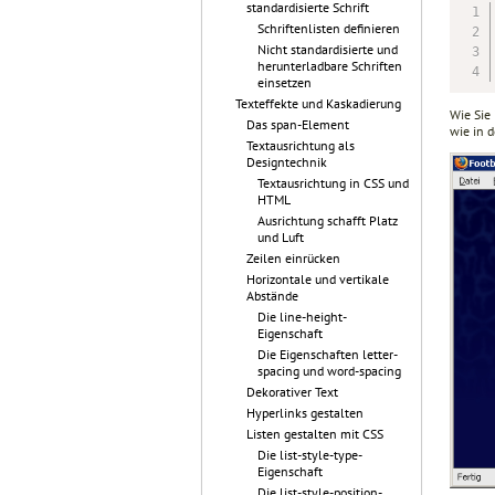
standardisierte Schrift
Schriftenlisten definieren
Nicht standardisierte und
herunterladbare Schriften
einsetzen
Texteffekte und Kaskadierung
Wie Sie 
Das span-Element
wie in 
Textausrichtung als
Designtechnik
Textausrichtung in CSS und
HTML
Ausrichtung schafft Platz
und Luft
Zeilen einrücken
Horizontale und vertikale
Abstände
Die line-height-
Eigenschaft
Die Eigenschaften letter-
spacing und word-spacing
Dekorativer Text
Hyperlinks gestalten
Listen gestalten mit CSS
Die list-style-type-
Eigenschaft
Die list-style-position-