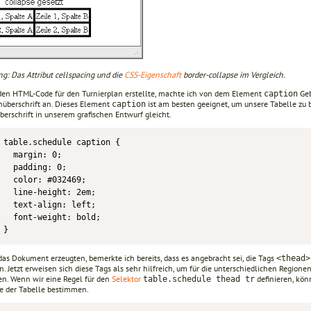
g: Das Attribut cellspacing und die
CSS-Eigenschaft
border-collapse im Vergleich.
 den HTML-Code für den Turnierplan erstellte, machte ich von dem Element
Geb
caption
nüberschrift an. Dieses Element
ist am besten geeignet, um unsere Tabelle zu 
caption
berschrift in unserem grafischen Entwurf gleicht.
table.schedule caption {

  margin: 0;

  padding: 0;

  color: #032469;

  line-height: 2em;

  text-align: left;

  font-weight: bold;

}
das Dokument erzeugten, bemerkte ich bereits, dass es angebracht sei, die Tags
<thead>
. Jetzt erweisen sich diese Tags als sehr hilfreich, um für die unterschiedlichen Region
ren. Wenn wir eine Regel für den
Selektor
definieren, kön
table.schedule thead tr
le der Tabelle bestimmen.