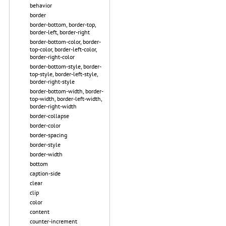
behavior
border
border-bottom, border-top,
border-left, border-right
border-bottom-color, border-
top-color, border-left-color,
border-right-color
border-bottom-style, border-
top-style, border-left-style,
border-right-style
border-bottom-width, border-
top-width, border-left-width,
border-right-width
border-collapse
border-color
border-spacing
border-style
border-width
bottom
caption-side
clear
clip
color
content
counter-increment