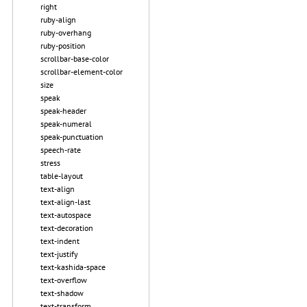
right
ruby-align
ruby-overhang
ruby-position
scrollbar-base-color
scrollbar-element-color
size
speak
speak-header
speak-numeral
speak-punctuation
speech-rate
stress
table-layout
text-align
text-align-last
text-autospace
text-decoration
text-indent
text-justify
text-kashida-space
text-overflow
text-shadow
text-transform