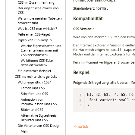
oder
.
normal
small-caps
CSS im Zusammenhang
Der eigentliche Zweck von
Standardwert:
normal
CSS
Kompatibilität
Warum die meisten Tabellen
schlecht sind
Was ist CSS nun wirklich?
CSS-Version:
1
Teile einer CSS-Regel
Wird von den meisten CSS-fähigen Brow
Typen von CSS-Regeln
Der Internet Explorer in Version 6 (auß
Welche Eigenschaften und
für Macintosh zeigen bei
n
small-caps
Elemente kann man mit
Mode« und der Internet Explorer 5 für M
CSS beeinflussen?
Wo können CSS-Stile
Kein im Moment verfügbarer Browser benu
definiert werden?
Ein einfaches Beispiel
Beispiel
CSS ins rechte Licht gerückt
Wofür eigentlich CSS?
Folgende Stilregel zeigt alle Überschrif
Farben und CSS
Schriften und CSS
h1, h2, h3, h4, h5, h6 
Animation von
 font-variant: small-ca
Pseudoklassen und CSS
}
Bilder und CSS
Alternative Stylesheets,
Benutzer und CSS
Die Vorteile von CSS-Design
<< zurück
Mehr