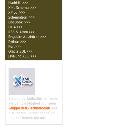
MathML >>>
XML Schema >>>
XProc >>>
Schematron >>>
DocBook >>>
DITA >>>
RSS & Atom >>>
Reguläre Ausdrücke >>>
Python >>>
Perl >>>
Oracle SQL >>>
Java und XSLT >>>
Sie sind bei
LinkedIn
? Wir auch.
Werden Sie Mitglied in unserer
Gruppe XML-Technologien
und
diskutieren Sie spannende XML-
und KI-Themen mit uns!