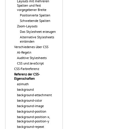
Layouts mit mehreren
Spalten und fest
vorgegebener Breite
Positionierte Spalten
Schwebende Spalten
Zoom-Layouts
Das Stylesheet erzeugen
Alternative Stylesheets
einbinden
Verschiedenes über CSS
At-Regeln
Auditive Stylesheets
CSS und JavaScript
CSS-Farbreferenz
Referenz der CSS-
Eigenschaften
azimuth
background
background-attachment
background-color
background-image
background-position
background-position-x,
background-position-y
background-repeat