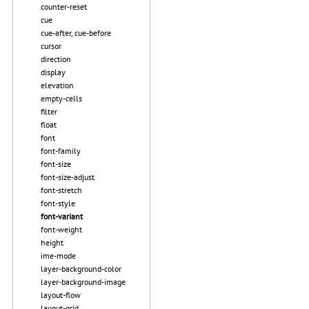
counter-reset
cue
cue-after, cue-before
cursor
direction
display
elevation
empty-cells
filter
float
font
font-family
font-size
font-size-adjust
font-stretch
font-style
font-variant
font-weight
height
ime-mode
layer-background-color
layer-background-image
layout-flow
layout-grid