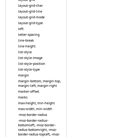
layout-grid-char
layout-grid-line
layout-grid-mode
layout-grid-type
left
letter-spacing
line-break
line-height
list-style
list-style-image
list-style-position
list-style-type
margin
margin-bottom, margin-top,
margin-left, margin-right
marker-offset
marks
max-height, min-height
max-width, min-width
-moz-border-radius
-moz-border-radius-
bottomleft, -moz-border-
radius-bottomright, -moz-
border-radius-topleft, -moz-