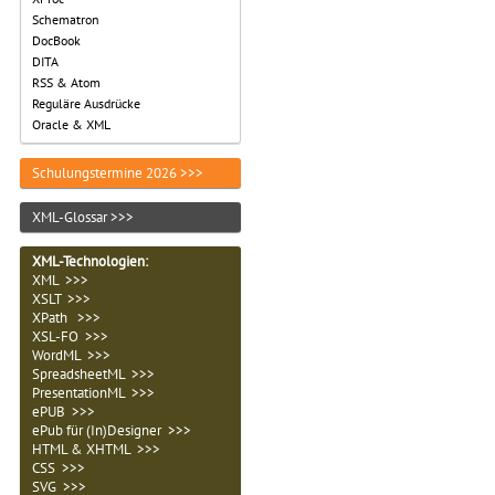
Schematron
DocBook
DITA
RSS & Atom
Reguläre Ausdrücke
Oracle & XML
Schulungstermine 2026 >>>
XML-Glossar >>>
XML-Technologien
:
XML >>>
XSLT >>>
XPath >>>
XSL-FO >>>
WordML >>>
SpreadsheetML >>>
PresentationML >>>
ePUB >>>
ePub für (In)Designer >>>
HTML & XHTML >>>
CSS >>>
SVG >>>