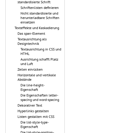
standardisierte Schrift
Schriftenlisten definieren
Nicht standardisierte und
herunterladbare Schriften
einsetzen
Texteffekte und Kaskadierung
Das span-Element
Textausrichtung als
Designtechnik
Textausrichtung in CSS und
HTML
Ausrichtung schafft Platz
und Luft
Zeilen einrücken
Horizontale und vertikale
Abstände
Die line-height-
Eigenschaft
Die Eigenschaften letter-
spacing und word-spacing
Dekorativer Text
Hyperlinks gestalten
Listen gestalten mit CSS
Die list-style-type-
Eigenschaft
Die list-style-position-