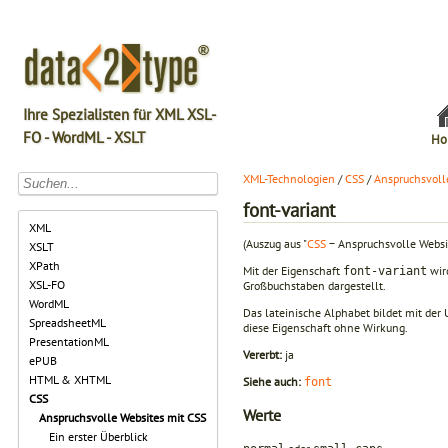
Ihre Spezialisten für XML XSL-
FO - WordML - XSLT
Ho
XML-Technologien
/
CSS
/
Anspruchsvoll
font-variant
XML
(Auszug aus "
CSS
− Anspruchsvolle Websi
XSLT
XPath
Mit der Eigenschaft
wir
font-variant
XSL-FO
Großbuchstaben dargestellt.
WordML
Das lateinische Alphabet bildet mit der
SpreadsheetML
diese Eigenschaft ohne Wirkung.
PresentationML
Vererbt:
ja
ePUB
HTML & XHTML
Siehe auch:
font
CSS
Werte
Anspruchsvolle Websites mit CSS
Ein erster Überblick