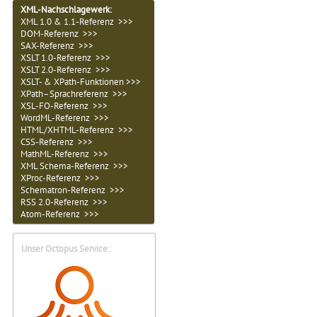
XML-Nachschlagewerk:
XML 1.0 & 1.1-Referenz >>>
DOM-Referenz >>>
SAX-Referenz >>>
XSLT 1.0-Referenz >>>
XSLT 2.0-Referenz >>>
XSLT- & XPath-Funktionen >>>
XPath–Sprachreferenz >>>
XSL-FO-Referenz >>>
WordML-Referenz >>>
HTML/XHTML-Referenz >>>
CSS-Referenz >>>
MathML-Referenz >>>
XML Schema-Referenz >>>
XProc-Referenz >>>
Schematron-Referenz >>>
RSS 2.0-Referenz >>>
Atom-Referenz >>>
Unser Octopus Service: