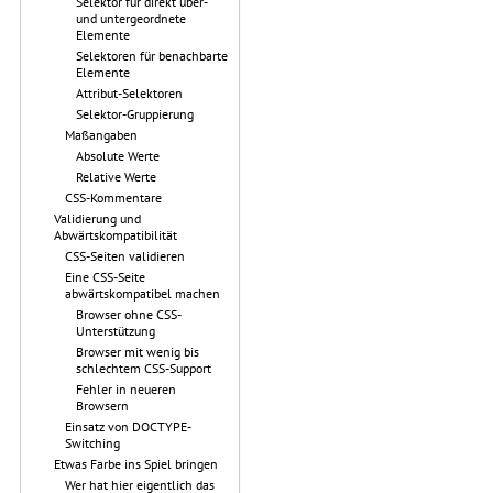
Selektor für direkt über-
und untergeordnete
Elemente
Selektoren für benachbarte
Elemente
Attribut-Selektoren
Selektor-Gruppierung
Maßangaben
Absolute Werte
Relative Werte
CSS-Kommentare
Validierung und
Abwärtskompatibilität
CSS-Seiten validieren
Eine CSS-Seite
abwärtskompatibel machen
Browser ohne CSS-
Unterstützung
Browser mit wenig bis
schlechtem CSS-Support
Fehler in neueren
Browsern
Einsatz von DOCTYPE-
Switching
Etwas Farbe ins Spiel bringen
Wer hat hier eigentlich das