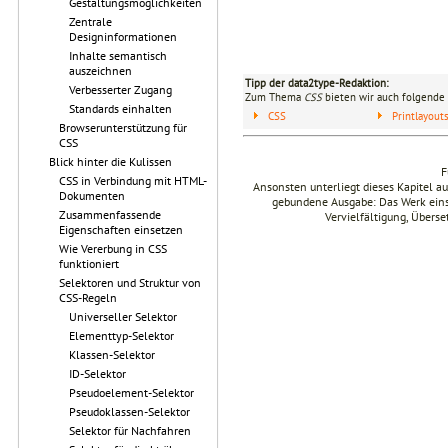
Gestaltungsmöglichkeiten
Zentrale
Designinformationen
Inhalte semantisch
auszeichnen
Tipp der data2type-Redaktion:
Verbesserter Zugang
Zum Thema
CSS
bieten wir auch folgende 
Standards einhalten
CSS
Printlayou
Browserunterstützung für
CSS
Blick hinter die Kulissen
F
CSS in Verbindung mit HTML-
Ansonsten unterliegt dieses Kapitel 
Dokumenten
gebundene Ausgabe: Das Werk einsch
Zusammenfassende
Vervielfältigung, Übers
Eigenschaften einsetzen
Wie Vererbung in CSS
funktioniert
Selektoren und Struktur von
CSS-Regeln
Universeller Selektor
Elementtyp-Selektor
Klassen-Selektor
ID-Selektor
Pseudoelement-Selektor
Pseudoklassen-Selektor
Selektor für Nachfahren