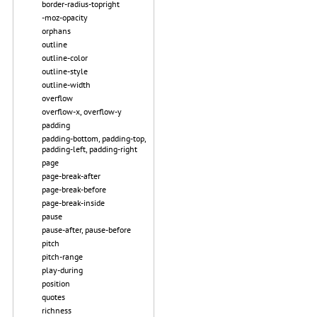
border-radius-topright
-moz-opacity
orphans
outline
outline-color
outline-style
outline-width
overflow
overflow-x, overflow-y
padding
padding-bottom, padding-top,
padding-left, padding-right
page
page-break-after
page-break-before
page-break-inside
pause
pause-after, pause-before
pitch
pitch-range
play-during
position
quotes
richness