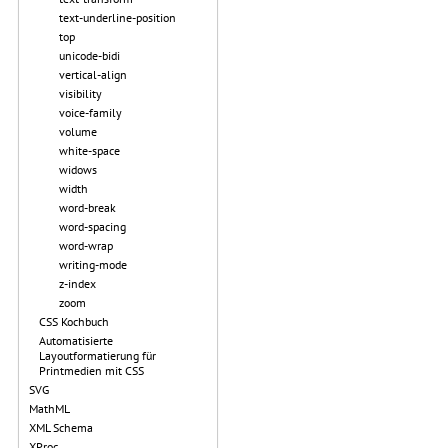
text-underline-position
top
unicode-bidi
vertical-align
visibility
voice-family
volume
white-space
widows
width
word-break
word-spacing
word-wrap
writing-mode
z-index
zoom
CSS Kochbuch
Automatisierte
Layoutformatierung für
Printmedien mit CSS
SVG
MathML
XML Schema
XProc