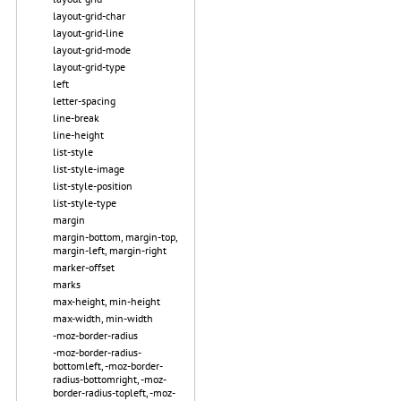
layout-grid-char
layout-grid-line
layout-grid-mode
layout-grid-type
left
letter-spacing
line-break
line-height
list-style
list-style-image
list-style-position
list-style-type
margin
margin-bottom, margin-top,
margin-left, margin-right
marker-offset
marks
max-height, min-height
max-width, min-width
-moz-border-radius
-moz-border-radius-
bottomleft, -moz-border-
radius-bottomright, -moz-
border-radius-topleft, -moz-