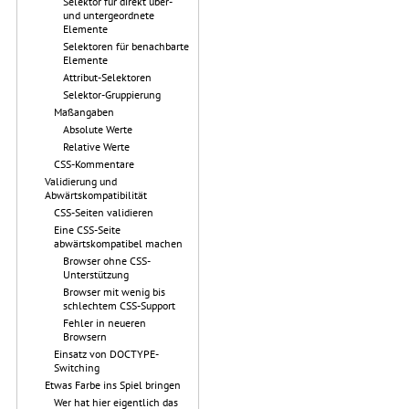
Selektor für direkt über-
und untergeordnete
Elemente
Selektoren für benachbarte
Elemente
Attribut-Selektoren
Selektor-Gruppierung
Maßangaben
Absolute Werte
Relative Werte
CSS-Kommentare
Validierung und
Abwärtskompatibilität
CSS-Seiten validieren
Eine CSS-Seite
abwärtskompatibel machen
Browser ohne CSS-
Unterstützung
Browser mit wenig bis
schlechtem CSS-Support
Fehler in neueren
Browsern
Einsatz von DOCTYPE-
Switching
Etwas Farbe ins Spiel bringen
Wer hat hier eigentlich das