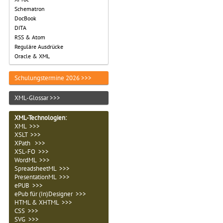
Schematron
DocBook
DITA
RSS & Atom
Reguläre Ausdrücke
Oracle & XML
Schulungstermine 2026 >>>
XML-Glossar >>>
XML-Technologien
:
XML >>>
XSLT >>>
XPath >>>
XSL-FO >>>
WordML >>>
SpreadsheetML >>>
PresentationML >>>
ePUB >>>
ePub für (In)Designer >>>
HTML & XHTML >>>
CSS >>>
SVG >>>