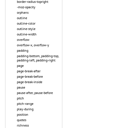
border-radius-topright
-moz-opacity
orphans
outline
outline-color
outline-style
outline-width
overflow
overflow-x, overflow-y
padding
padding-bottom, padding-top,
padding-left, padding-right
page
page-break-after
page-break-before
page-break-inside
pause
pause-after, pause-before
pitch
pitch-range
play-during
position
quotes
richness