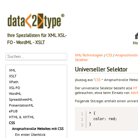
Ihre Spezialisten für XML XSL-
FO - WordML - XSLT
Ho
XML-Technologien
/
CSS
/
Anspruchsvoll
Selektor
Universeller Selektor
XML
XSLT
(Auszug aus "
CSS
− Anspruchsvolle Websi
XPath
XSL-FO
Der universelle Selektor bezieht alle
HT
gebrauchen, etwa beim Einsatz von
Attr
WordML
SpreadsheetML
Folgende Stilregel enthält einen univer
PresentationML
ePUB
* {

HTML & XHTML
  color: red;

CSS
}
Anspruchsvolle Websites mit CSS
Ein erster Überblick