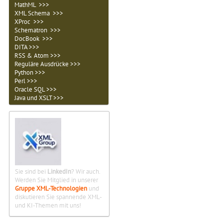
MathML >>>
XML Schema >>>
XProc >>>
Schematron >>>
DocBook >>>
DITA >>>
RSS & Atom >>>
Reguläre Ausdrücke >>>
Python >>>
Perl >>>
Oracle SQL >>>
Java und XSLT >>>
Sie sind bei
LinkedIn
? Wir auch.
Werden Sie Mitglied in unserer
Gruppe XML-Technologien
und
diskutieren Sie spannende XML-
und KI-Themen mit uns!