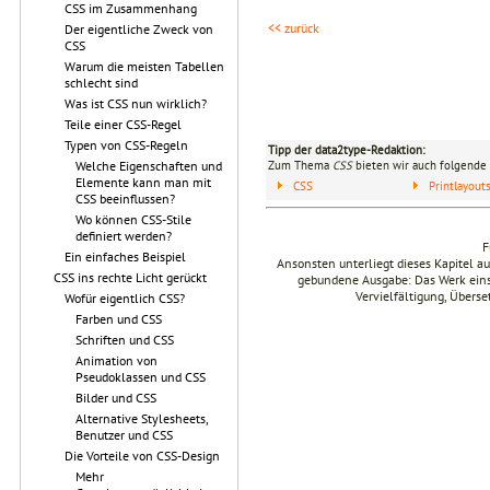
CSS im Zusammenhang
<< zurück
Der eigentliche Zweck von
CSS
Warum die meisten Tabellen
schlecht sind
Was ist CSS nun wirklich?
Teile einer CSS-Regel
Typen von CSS-Regeln
Tipp der data2type-Redaktion:
Zum Thema
CSS
bieten wir auch folgende 
Welche Eigenschaften und
Elemente kann man mit
CSS
Printlayou
CSS beeinflussen?
Wo können CSS-Stile
definiert werden?
F
Ein einfaches Beispiel
Ansonsten unterliegt dieses Kapitel 
CSS ins rechte Licht gerückt
gebundene Ausgabe: Das Werk einsch
Vervielfältigung, Übers
Wofür eigentlich CSS?
Farben und CSS
Schriften und CSS
Animation von
Pseudoklassen und CSS
Bilder und CSS
Alternative Stylesheets,
Benutzer und CSS
Die Vorteile von CSS-Design
Mehr