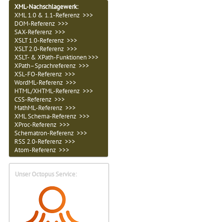
XML-Nachschlagewerk:
XML 1.0 & 1.1-Referenz >>>
DOM-Referenz >>>
SAX-Referenz >>>
XSLT 1.0-Referenz >>>
XSLT 2.0-Referenz >>>
XSLT- & XPath-Funktionen >>>
XPath–Sprachreferenz >>>
XSL-FO-Referenz >>>
WordML-Referenz >>>
HTML/XHTML-Referenz >>>
CSS-Referenz >>>
MathML-Referenz >>>
XML Schema-Referenz >>>
XProc-Referenz >>>
Schematron-Referenz >>>
RSS 2.0-Referenz >>>
Atom-Referenz >>>
Unser Octopus Service: