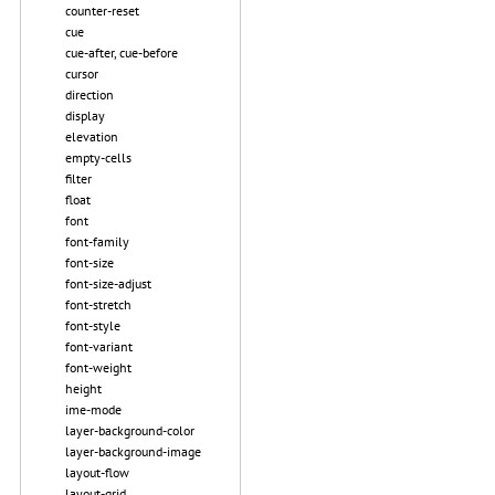
counter-reset
cue
cue-after, cue-before
cursor
direction
display
elevation
empty-cells
filter
float
font
font-family
font-size
font-size-adjust
font-stretch
font-style
font-variant
font-weight
height
ime-mode
layer-background-color
layer-background-image
layout-flow
layout-grid