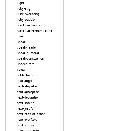
right
ruby-align
ruby-overhang
ruby-position
scrollbar-base-color
scrollbar-element-color
size
speak
speak-header
speak-numeral
speak-punctuation
speech-rate
stress
table-layout
text-align
text-align-last
text-autospace
text-decoration
text-indent
text-justify
text-kashida-space
text-overflow
text-shadow
text-transform