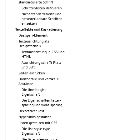
standardisierte Schrift
Schriftenlisten definieren
Nicht standardisierte und
herunterladbare Schriften
einsetzen
Texteffekte und Kaskadierung
Das span-Element
Textausrichtung als
Designtechnik
Textausrichtung in CSS und
HTML
Ausrichtung schafft Platz
und Luft
Zeilen einrücken
Horizontale und vertikale
Abstände
Die line-height-
Eigenschaft
Die Eigenschaften letter-
spacing und word-spacing
Dekorativer Text
Hyperlinks gestalten
Listen gestalten mit CSS
Die list-style-type-
Eigenschaft
Die list-style-position-