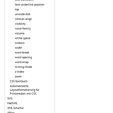
text-underline-position
top
unicode-bidi
vertical-align
visibility
voice-family
volume
white-space
widows
width
word-break
word-spacing
word-wrap
writing-mode
z-index
zoom
CSS Kochbuch
Automatisierte
Layoutformatierung für
Printmedien mit CSS
SVG
MathML
XML Schema
XProc