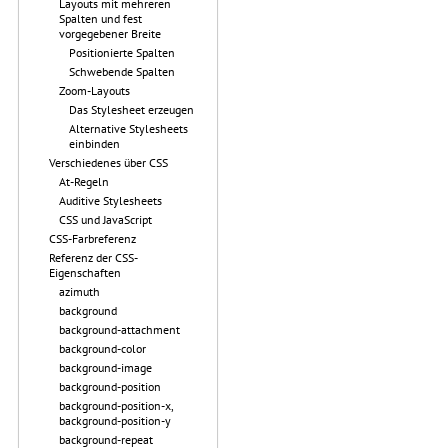
Layouts mit mehreren
Spalten und fest
vorgegebener Breite
Positionierte Spalten
Schwebende Spalten
Zoom-Layouts
Das Stylesheet erzeugen
Alternative Stylesheets
einbinden
Verschiedenes über CSS
At-Regeln
Auditive Stylesheets
CSS und JavaScript
CSS-Farbreferenz
Referenz der CSS-
Eigenschaften
azimuth
background
background-attachment
background-color
background-image
background-position
background-position-x,
background-position-y
background-repeat