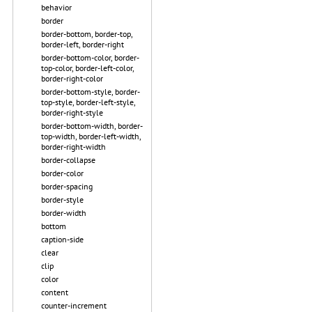
behavior
border
border-bottom, border-top,
border-left, border-right
border-bottom-color, border-
top-color, border-left-color,
border-right-color
border-bottom-style, border-
top-style, border-left-style,
border-right-style
border-bottom-width, border-
top-width, border-left-width,
border-right-width
border-collapse
border-color
border-spacing
border-style
border-width
bottom
caption-side
clear
clip
color
content
counter-increment