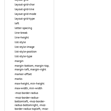
layout-grid-char
layout-grid-line
layout-grid-mode
layout-grid-type
left
letter-spacing
line-break
line-height
list-style
list-style-image
list-style-position
list-style-type
margin
margin-bottom, margin-top,
margin-left, margin-right
marker-offset
marks
max-height, min-height
max-width, min-width
-moz-border-radius
-moz-border-radius-
bottomleft, -moz-border-
radius-bottomright, -moz-
border-radius-topleft, -moz-