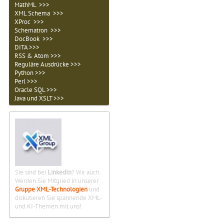
MathML >>>
XML Schema >>>
XProc >>>
Schematron >>>
DocBook >>>
DITA >>>
RSS & Atom >>>
Reguläre Ausdrücke >>>
Python >>>
Perl >>>
Oracle SQL >>>
Java und XSLT >>>
Sie sind bei
LinkedIn
? Wir auch.
Werden Sie Mitglied in unserer
Gruppe XML-Technologien
und
diskutieren Sie spannende XML-
und KI-Themen mit uns!