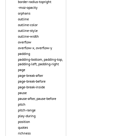
border-radius-topright
-moz-opacity
orphans
outline
outline-color
outline-style
outline-width
overflow
overflow-x, overflow-y
padding
padding-bottom, padding-top,
padding-left, padding-right
page
page-break-after
page-break-before
page-break-inside
pause
pause-after, pause-before
pitch
pitch-range
play-during
position
quotes
richness