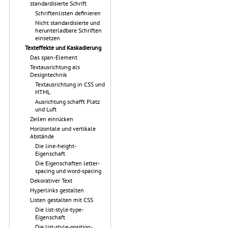
standardisierte Schrift
Schriftenlisten definieren
Nicht standardisierte und
herunterladbare Schriften
einsetzen
Texteffekte und Kaskadierung
Das span-Element
Textausrichtung als
Designtechnik
Textausrichtung in CSS und
HTML
Ausrichtung schafft Platz
und Luft
Zeilen einrücken
Horizontale und vertikale
Abstände
Die line-height-
Eigenschaft
Die Eigenschaften letter-
spacing und word-spacing
Dekorativer Text
Hyperlinks gestalten
Listen gestalten mit CSS
Die list-style-type-
Eigenschaft
Die list-style-position-