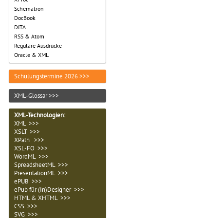
Schematron
DocBook
DITA
RSS & Atom
Reguläre Ausdrücke
Oracle & XML
Schulungstermine 2026 >>>
XML-Glossar >>>
XML-Technologien
:
XML >>>
XSLT >>>
XPath >>>
XSL-FO >>>
WordML >>>
SpreadsheetML >>>
PresentationML >>>
ePUB >>>
ePub für (In)Designer >>>
HTML & XHTML >>>
CSS >>>
SVG >>>