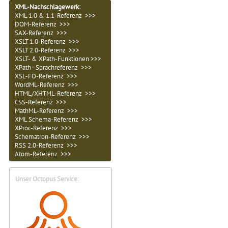
XML-Nachschlagewerk:
XML 1.0 & 1.1-Referenz >>>
DOM-Referenz >>>
SAX-Referenz >>>
XSLT 1.0-Referenz >>>
XSLT 2.0-Referenz >>>
XSLT- & XPath-Funktionen >>>
XPath–Sprachreferenz >>>
XSL-FO-Referenz >>>
WordML-Referenz >>>
HTML/XHTML-Referenz >>>
CSS-Referenz >>>
MathML-Referenz >>>
XML Schema-Referenz >>>
XProc-Referenz >>>
Schematron-Referenz >>>
RSS 2.0-Referenz >>>
Atom-Referenz >>>
Unser Octopus Service: