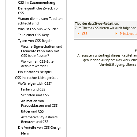
CSS im Zusammenhang
Der eigentliche Zweck von
CSS
Warum die meisten Tabellen
schlecht sind
Tipp der data2type-Redaktion:
Zum Thema
CSS
bieten wir auch folgende 
Was ist CSS nun wirklich?
CSS
Printlayou
Teile einer CSS-Regel
Typen von CSS-Regeln
Welche Eigenschaften und
F
Elemente kann man mit
Ansonsten unterliegt dieses Kapitel 
CSS beeinflussen?
gebundene Ausgabe: Das Werk einsch
Wo können CSS-Stile
Vervielfältigung, Übers
definiert werden?
Ein einfaches Beispiel
CSS ins rechte Licht gerückt
Wofür eigentlich CSS?
Farben und CSS
Schriften und CSS
Animation von
Pseudoklassen und CSS
Bilder und CSS
Alternative Stylesheets,
Benutzer und CSS
Die Vorteile von CSS-Design
Mehr