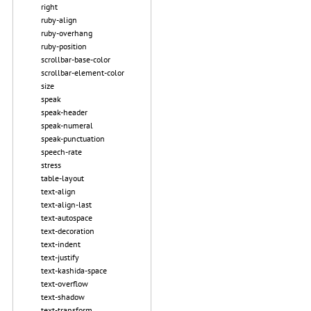
right
ruby-align
ruby-overhang
ruby-position
scrollbar-base-color
scrollbar-element-color
size
speak
speak-header
speak-numeral
speak-punctuation
speech-rate
stress
table-layout
text-align
text-align-last
text-autospace
text-decoration
text-indent
text-justify
text-kashida-space
text-overflow
text-shadow
text-transform