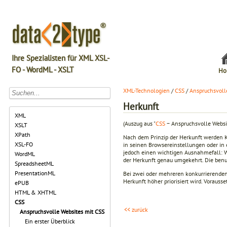
Ihre Spezialisten für XML XSL-
FO - WordML - XSLT
Ho
XML-Technologien
/
CSS
/
Anspruchsvoll
Herkunft
XML
(Auszug aus "
CSS
− Anspruchsvolle Websi
XSLT
XPath
Nach dem Prinzip der Herkunft werden Ko
XSL-FO
in seinen Browsereinstellungen oder in e
jedoch einen wichtigen Ausnahmefall: 
WordML
der Herkunft genau umgekehrt. Die benu
SpreadsheetML
PresentationML
Bei zwei oder mehreren konkurrierenden 
Herkunft höher priorisiert wird. Vorauss
ePUB
HTML & XHTML
CSS
<< zurück
Anspruchsvolle Websites mit CSS
Ein erster Überblick