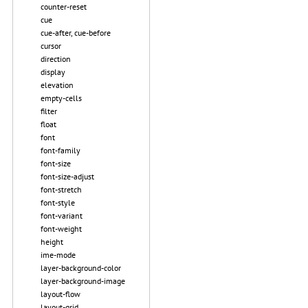
counter-reset
cue
cue-after, cue-before
cursor
direction
display
elevation
empty-cells
filter
float
font
font-family
font-size
font-size-adjust
font-stretch
font-style
font-variant
font-weight
height
ime-mode
layer-background-color
layer-background-image
layout-flow
layout-grid