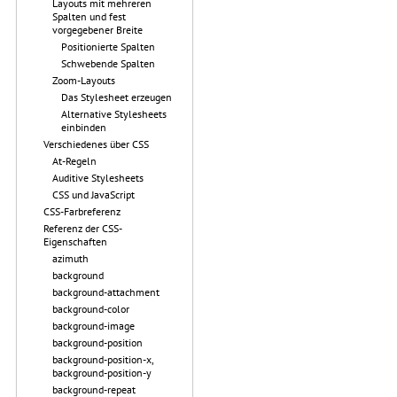
Layouts mit mehreren
Spalten und fest
vorgegebener Breite
Positionierte Spalten
Schwebende Spalten
Zoom-Layouts
Das Stylesheet erzeugen
Alternative Stylesheets
einbinden
Verschiedenes über CSS
At-Regeln
Auditive Stylesheets
CSS und JavaScript
CSS-Farbreferenz
Referenz der CSS-
Eigenschaften
azimuth
background
background-attachment
background-color
background-image
background-position
background-position-x,
background-position-y
background-repeat