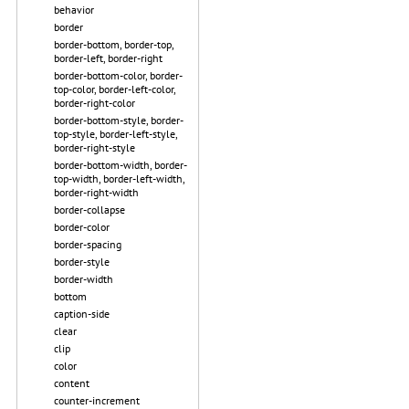
behavior
border
border-bottom, border-top,
border-left, border-right
border-bottom-color, border-
top-color, border-left-color,
border-right-color
border-bottom-style, border-
top-style, border-left-style,
border-right-style
border-bottom-width, border-
top-width, border-left-width,
border-right-width
border-collapse
border-color
border-spacing
border-style
border-width
bottom
caption-side
clear
clip
color
content
counter-increment