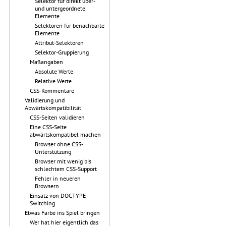
Selektor für direkt über-
und untergeordnete
Elemente
Selektoren für benachbarte
Elemente
Attribut-Selektoren
Selektor-Gruppierung
Maßangaben
Absolute Werte
Relative Werte
CSS-Kommentare
Validierung und
Abwärtskompatibilität
CSS-Seiten validieren
Eine CSS-Seite
abwärtskompatibel machen
Browser ohne CSS-
Unterstützung
Browser mit wenig bis
schlechtem CSS-Support
Fehler in neueren
Browsern
Einsatz von DOCTYPE-
Switching
Etwas Farbe ins Spiel bringen
Wer hat hier eigentlich das