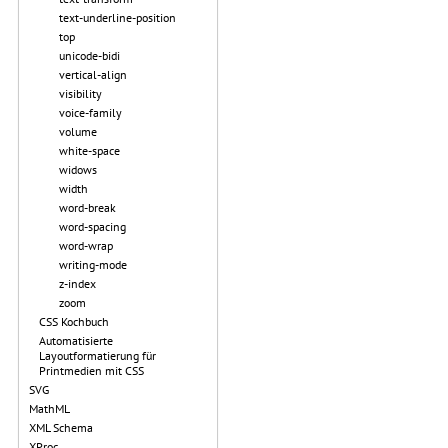
text-underline-position
top
unicode-bidi
vertical-align
visibility
voice-family
volume
white-space
widows
width
word-break
word-spacing
word-wrap
writing-mode
z-index
zoom
CSS Kochbuch
Automatisierte
Layoutformatierung für
Printmedien mit CSS
SVG
MathML
XML Schema
XProc