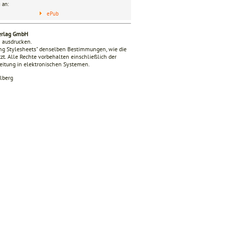
 an:
ePub
verlag GmbH
n ausdrucken.
ing Stylesheets" denselben Bestimmungen, wie die
zt. Alle Rechte vorbehalten einschließlich der
beitung in elektronischen Systemen.
lberg