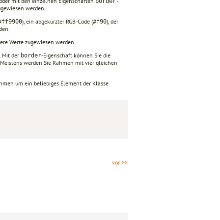
oder mit den einzelnen Eigenschaften
border-
gewiesen werden.
), ein abgekürzter RGB-Code (
), der
#ff9900
#f90
den.
re Werte zugewiesen werden.
. Mit der
-Eigenschaft können Sie die
border
. Meistens werden Sie Rahmen mit vier gleichen
 Rahmen um ein beliebiges Element der Klasse
vor >>