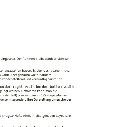
 eingesetzt. Der Rahmen bleibt damit unsichtbar.
ser auszusehen haben. Es überrascht daher nicht,
n kann. Aber genauso wie für andere
ufriedenstellend und vernünftig darstellen.
,
border-right-width
border-bottom-width
gelegt werden. Definieren kann man die
n oder Zoll) oder mit den in CSS vorgegebenen
eise interpretiert, ihre Darstellung unterscheidet
ichtigste Maßeinheit in pixelgenauen Layouts, in