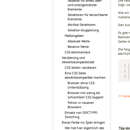
Die Far
Selektor für direkt über-
und untergeordnete
top-c
Elemente
Wie wir
Selektoren für benachbarte
numeris
Elemente
Attribut-Selektoren
Den Ku
Selektor-Gruppierung
Es gibt 
Maßangaben
Rahmena
Absolute Werte
Seiten 
Relative Werte
Die folg
CSS-Kommentare
warni
Validierung und
Abwärtskompatibilität
CSS-Seiten validieren
Eine CSS-Seite
abwärtskompatibel machen
Browser ohne CSS-
Unterstützung
Browser mit wenig bis
<< zurü
schlechtem CSS-Support
Fehler in neueren
Browsern
Einsatz von DOCTYPE-
Switching
Etwas Farbe ins Spiel bringen
Wer hat hier eigentlich das
Tipp de