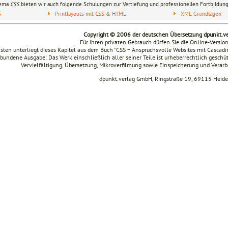
hema
CSS
bieten wir auch folgende Schulungen zur Vertiefung und professionellen Fortbildung
S
Printlayouts mit CSS & HTML
XML-Grundlagen
Copyright © 2006 der deutschen Übersetzung dpunkt.
Für Ihren privaten Gebrauch dürfen Sie die Online-Versio
sten unterliegt dieses Kapitel aus dem Buch "CSS − Anspruchsvolle Websites mit Cascad
bundene Ausgabe: Das Werk einschließlich aller seiner Teile ist urheberrechtlich geschüt
Vervielfältigung, Übersetzung, Mikroverfilmung sowie Einspeicherung und Verar
dpunkt.verlag GmbH, Ringstraße 19, 69115 Heide