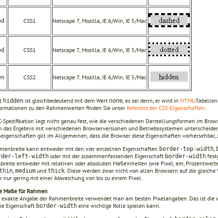
CSS1
Netscape 7, Mozilla, IE 6/Win, IE 5/Mac
ed
CSS1
Netscape 7, Mozilla, IE 6/Win, IE 5/Mac
ed
CSS2
Netscape 7, Mozilla, IE 6/Win, IE 5/Mac
en
rt
ist gleichbedeutend mit dem Wert
, es sei denn, er wird in
HTML
-Tabellen
hidden
none
formationen zu den Rahmenwerten finden Sie unter
Referenz der CSS-Eigenschaften
.
-Spezifikation legt nicht genau fest, wie die verschiedenen Darstellungsformen im Brow
ch das Ergebnis mit verschiedenen Browserversionen und Betriebssystemen unterscheide
igenschaften gilt im Allgemeinen, dass die Browser diese Eigenschaften vorhersehbar, z
menbreite kann entweder mit den vier einzelnen Eigenschaften
,
border-top-width
oder mit der zusammenfassenden Eigenschaft
fest
rder-left-width
border-width
reite entweder mit relativen oder absoluten Maßeinheiten (wie Pixel, em, Prozentwerte
,
und
. Diese werden zwar nicht von allen Browsern auf die gleiche W
thin
medium
thick
er nur gering mit einer Abweichung von bis zu einem Pixel.
e Maße für Rahmen
e exakte Angabe der Rahmenbreite verwendet man am besten Pixelangaben. Das ist die w
ie Eigenschaft
eine wichtige Rolle spielen kann.
border-width