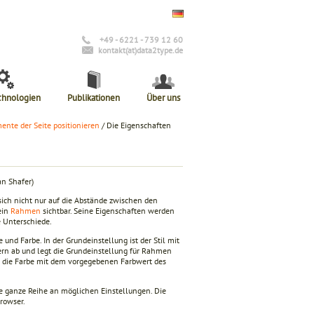
+49 - 6221 - 739 12 60
kontakt(at)data2type.de
chnologien
Publikationen
Über uns
ente der Seite positionieren
/ Die Eigenschaften
n Shafer)
 sich nicht nur auf die Abstände zwischen den
ein
Rahmen
sichtbar. Seine Eigenschaften werden
e Unterschiede.
und Farbe. In der Grundeinstellung ist der Stil mit
rn ab und legt die Grundeinstellung für Rahmen
und die Farbe mit dem vorgegebenen Farbwert des
ine ganze Reihe an möglichen Einstellungen. Die
rowser.