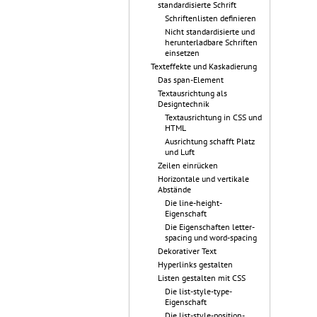
standardisierte Schrift
Schriftenlisten definieren
Nicht standardisierte und
herunterladbare Schriften
einsetzen
Texteffekte und Kaskadierung
Das span-Element
Textausrichtung als
Designtechnik
Textausrichtung in CSS und
HTML
Ausrichtung schafft Platz
und Luft
Zeilen einrücken
Horizontale und vertikale
Abstände
Die line-height-
Eigenschaft
Die Eigenschaften letter-
spacing und word-spacing
Dekorativer Text
Hyperlinks gestalten
Listen gestalten mit CSS
Die list-style-type-
Eigenschaft
Die list-style-position-