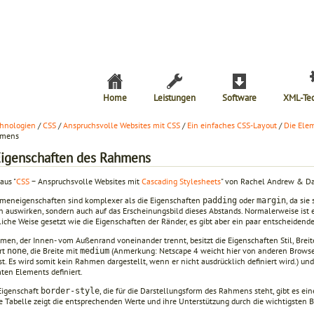
Home
Leistungen
Software
XML-Te
hnologien
/
CSS
/
Anspruchsvolle Websites mit CSS
/
Ein einfaches CSS-Layout
/
Die Elem
hmens
Eigenschaften des Rahmens
aus "
CSS
− Anspruchsvolle Websites mit
Cascading Stylesheets
" von Rachel Andrew & Da
meneigenschaften sind komplexer als die Eigenschaften
oder
, da sie
padding
margin
n auswirken, sondern auch auf das Erscheinungsbild dieses Abstands. Normalerweise ist 
iche Weise gesetzt wie die Eigenschaften der Ränder, es gibt aber ein paar entscheidend
en, der Innen- vom Außenrand voneinander trennt, besitzt die Eigenschaften Stil, Breite 
rt
, die Breite mit
(Anmerkung: Netscape 4 weicht hier von anderen Browse
none
medium
st. Es wird somit kein Rahmen dargestellt, wenn er nicht ausdrücklich definiert wird.) 
en Elements definiert.
 Eigenschaft
, die für die Darstellungsform des Rahmens steht, gibt es e
border-style
e Tabelle zeigt die entsprechenden Werte und ihre Unterstützung durch die wichtigsten B