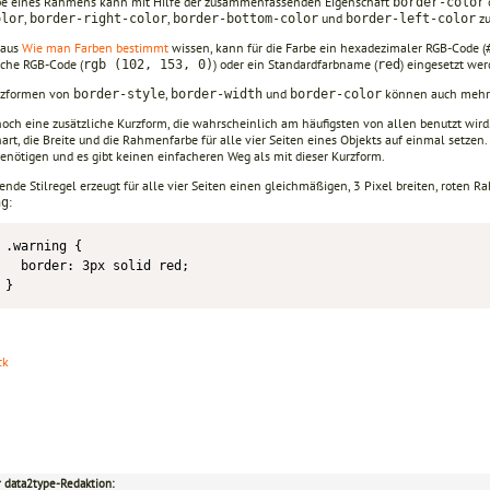
be eines Rahmens kann mit Hilfe der zusammenfassenden Eigenschaft
border-color
,
,
und
zu
olor
border-right-color
border-bottom-color
border-left-color
 aus
Wie man Farben bestimmt
wissen, kann für die Farbe ein hexadezimaler RGB-Code (
che RGB-Code (
) oder ein Standardfarbname (
) eingesetzt wer
rgb (102, 153, 0)
red
rzformen von
,
und
können auch mehre
border-style
border-width
border-color
noch eine zusätzliche Kurzform, die wahrscheinlich am häufigsten von allen benutzt wird
rt, die Breite und die Rahmenfarbe für alle vier Seiten eines Objekts auf einmal setzen
benötigen und es gibt keinen einfacheren Weg als mit dieser Kurzform.
ende Stilregel erzeugt für alle vier Seiten einen gleichmäßigen, 3 Pixel breiten, roten
:
ng
.warning {

  border: 3px solid red;

}
ck
r data2type-Redaktion: