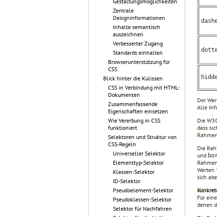
Gestaltungsmöglichkeiten
Zentrale
Designinformationen
dash
Inhalte semantisch
auszeichnen
Verbesserter Zugang
dott
Standards einhalten
Browserunterstützung für
CSS
hidd
Blick hinter die Kulissen
CSS in Verbindung mit HTML-
Dokumenten
Der We
Zusammenfassende
Alle In
Eigenschaften einsetzen
Die W3C
Wie Vererbung in CSS
dass si
funktioniert
Rahmene
Selektoren und Struktur von
CSS-Regeln
Die Rah
Universeller Selektor
und
bo
Rahmenb
Elementtyp-Selektor
Werten
Klassen-Selektor
sich ab
ID-Selektor
Konkret
Pseudoelement-Selektor
Für ein
Pseudoklassen-Selektor
denen d
Selektor für Nachfahren