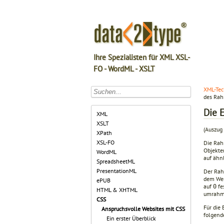
Ihre Spezialisten für XML XSL-
FO - WordML - XSLT
XML-Tec
des Ra
Die 
XML
XSLT
(Auszug 
XPath
XSL-FO
Die Rah
Objekte
WordML
auf ähnl
SpreadsheetML
PresentationML
Der Rahm
dem We
ePUB
auf
fe
0
HTML & XHTML
umrahmt
CSS
Für die
Anspruchsvolle Websites mit CSS
folgend
Ein erster Überblick