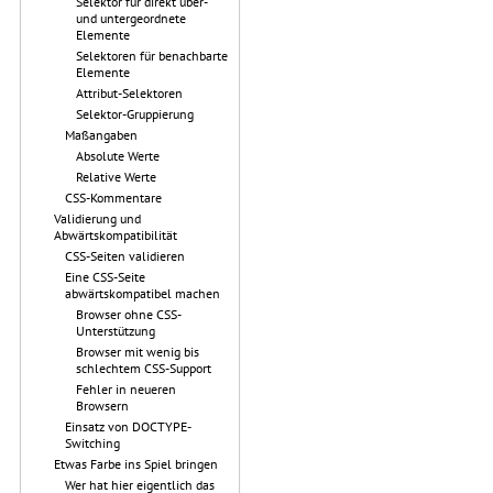
Selektor für direkt über-
und untergeordnete
Elemente
Selektoren für benachbarte
Elemente
Attribut-Selektoren
Selektor-Gruppierung
Maßangaben
Absolute Werte
Relative Werte
CSS-Kommentare
Validierung und
Abwärtskompatibilität
CSS-Seiten validieren
Eine CSS-Seite
abwärtskompatibel machen
Browser ohne CSS-
Unterstützung
Browser mit wenig bis
schlechtem CSS-Support
Fehler in neueren
Browsern
Einsatz von DOCTYPE-
Switching
Etwas Farbe ins Spiel bringen
Wer hat hier eigentlich das