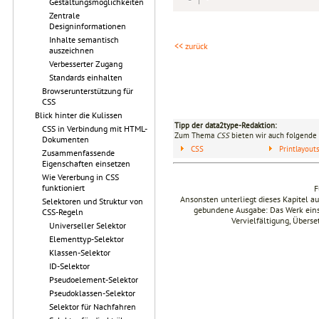
Gestaltungsmöglichkeiten
Zentrale
Designinformationen
Inhalte semantisch
<< zurück
auszeichnen
Verbesserter Zugang
Standards einhalten
Browserunterstützung für
CSS
Blick hinter die Kulissen
Tipp der data2type-Redaktion:
CSS in Verbindung mit HTML-
Zum Thema
CSS
bieten wir auch folgende 
Dokumenten
CSS
Printlayou
Zusammenfassende
Eigenschaften einsetzen
Wie Vererbung in CSS
funktioniert
F
Ansonsten unterliegt dieses Kapitel 
Selektoren und Struktur von
gebundene Ausgabe: Das Werk einsch
CSS-Regeln
Vervielfältigung, Übers
Universeller Selektor
Elementtyp-Selektor
Klassen-Selektor
ID-Selektor
Pseudoelement-Selektor
Pseudoklassen-Selektor
Selektor für Nachfahren