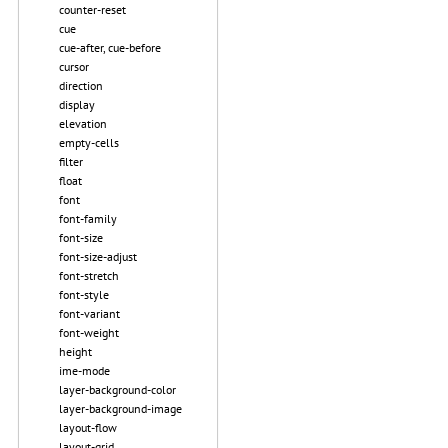
counter-reset
cue
cue-after, cue-before
cursor
direction
display
elevation
empty-cells
filter
float
font
font-family
font-size
font-size-adjust
font-stretch
font-style
font-variant
font-weight
height
ime-mode
layer-background-color
layer-background-image
layout-flow
layout-grid