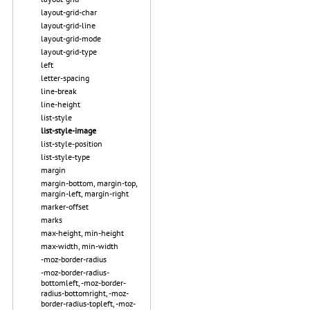
layout-grid-char
layout-grid-line
layout-grid-mode
layout-grid-type
left
letter-spacing
line-break
line-height
list-style
list-style-image
list-style-position
list-style-type
margin
margin-bottom, margin-top,
margin-left, margin-right
marker-offset
marks
max-height, min-height
max-width, min-width
-moz-border-radius
-moz-border-radius-
bottomleft, -moz-border-
radius-bottomright, -moz-
border-radius-topleft, -moz-