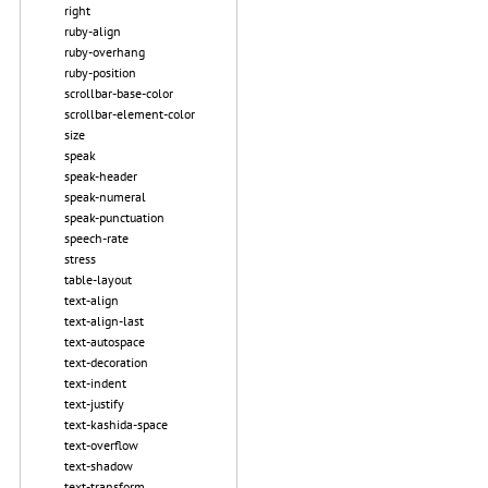
right
ruby-align
ruby-overhang
ruby-position
scrollbar-base-color
scrollbar-element-color
size
speak
speak-header
speak-numeral
speak-punctuation
speech-rate
stress
table-layout
text-align
text-align-last
text-autospace
text-decoration
text-indent
text-justify
text-kashida-space
text-overflow
text-shadow
text-transform