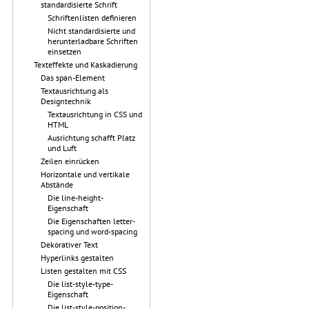
standardisierte Schrift
Schriftenlisten definieren
Nicht standardisierte und
herunterladbare Schriften
einsetzen
Texteffekte und Kaskadierung
Das span-Element
Textausrichtung als
Designtechnik
Textausrichtung in CSS und
HTML
Ausrichtung schafft Platz
und Luft
Zeilen einrücken
Horizontale und vertikale
Abstände
Die line-height-
Eigenschaft
Die Eigenschaften letter-
spacing und word-spacing
Dekorativer Text
Hyperlinks gestalten
Listen gestalten mit CSS
Die list-style-type-
Eigenschaft
Die list-style-position-