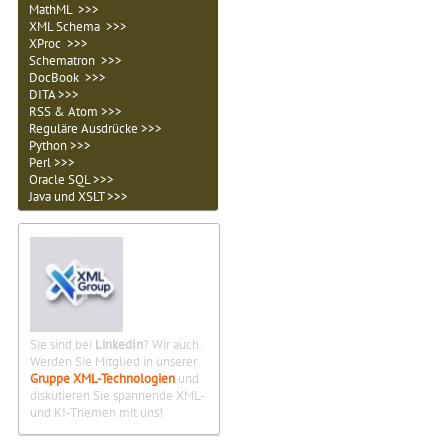
MathML >>>
XML Schema >>>
XProc >>>
Schematron >>>
DocBook >>>
DITA >>>
RSS & Atom >>>
Reguläre Ausdrücke >>>
Python >>>
Perl >>>
Oracle SQL >>>
Java und XSLT >>>
Sie sind bei
LinkedIn
? Wir auch.
Werden Sie Mitglied in unserer
Gruppe XML-Technologien
und
diskutieren Sie spannende XML-
und KI-Themen mit uns!