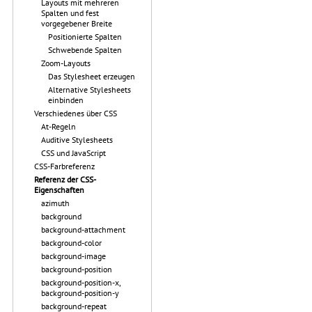
Layouts mit mehreren
Spalten und fest
vorgegebener Breite
Positionierte Spalten
Schwebende Spalten
Zoom-Layouts
Das Stylesheet erzeugen
Alternative Stylesheets
einbinden
Verschiedenes über CSS
At-Regeln
Auditive Stylesheets
CSS und JavaScript
CSS-Farbreferenz
Referenz der CSS-
Eigenschaften
azimuth
background
background-attachment
background-color
background-image
background-position
background-position-x,
background-position-y
background-repeat