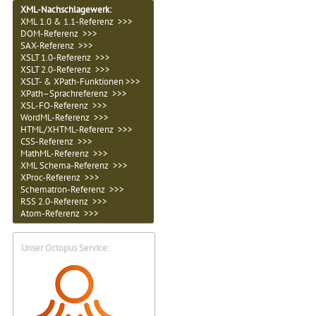
XML-Nachschlagewerk:
XML 1.0 & 1.1-Referenz >>>
DOM-Referenz >>>
SAX-Referenz >>>
XSLT 1.0-Referenz >>>
XSLT 2.0-Referenz >>>
XSLT- & XPath-Funktionen >>>
XPath–Sprachreferenz >>>
XSL-FO-Referenz >>>
WordML-Referenz >>>
HTML/XHTML-Referenz >>>
CSS-Referenz >>>
MathML-Referenz >>>
XML Schema-Referenz >>>
XProc-Referenz >>>
Schematron-Referenz >>>
RSS 2.0-Referenz >>>
Atom-Referenz >>>
Unser Octopus Service: