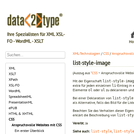
Ihre Spezialisten für XML XSL-
FO - WordML - XSLT
Ho
XML-Technologien
/
CSS
/
Anspruchsvoll
list-style-image
XML
(Auszug aus "
CSS
− Anspruchsvolle Websi
XSLT
XPath
Mit der Eigenschaft
list-style-imag
XSL-FO
extra für jeden einzelnen
-Eintrag in
li
Elemente
oder
zu deklarieren un
ol
ul
WordML
SpreadsheetML
Bei einer Deklaration von
list-style
PresentationML
als Alternative, falls das Bild für die
ePUB
Beachten Sie das Verhalten dieser Eigen
HTML & XHTML
erklärt die Beschreibung von
list-sty
CSS
Vererbt:
Ja
Anspruchsvolle Websites mit CSS
Ein erster Überblick
Siehe auch:
,
list-style
list-styl