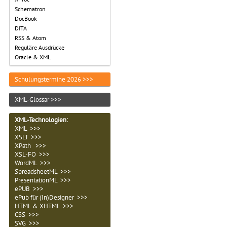
Schematron
DocBook
DITA
RSS & Atom
Reguläre Ausdrücke
Oracle & XML
Schulungstermine 2026 >>>
XML-Glossar >>>
XML-Technologien
:
XML >>>
XSLT >>>
XPath >>>
XSL-FO >>>
WordML >>>
SpreadsheetML >>>
PresentationML >>>
ePUB >>>
ePub für (In)Designer >>>
HTML & XHTML >>>
CSS >>>
SVG >>>