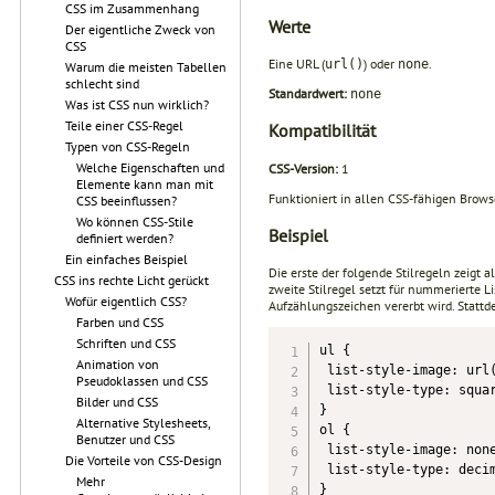
CSS im Zusammenhang
Werte
Der eigentliche Zweck von
CSS
Eine URL (
) oder
.
url()
none
Warum die meisten Tabellen
schlecht sind
Standardwert:
none
Was ist CSS nun wirklich?
Teile einer CSS-Regel
Kompatibilität
Typen von CSS-Regeln
Welche Eigenschaften und
CSS-Version:
1
Elemente kann man mit
Funktioniert in allen CSS-fähigen Brow
CSS beeinflussen?
Wo können CSS-Stile
Beispiel
definiert werden?
Ein einfaches Beispiel
Die erste der folgende Stilregeln zeigt a
CSS ins rechte Licht gerückt
zweite Stilregel setzt für nummerierte L
Wofür eigentlich CSS?
Aufzählungszeichen vererbt wird. Statt
Farben und CSS
Schriften und CSS
ul {

Animation von
 list-style-image: url(
Pseudoklassen und CSS
 list-style-type: squar
Bilder und CSS
}

Alternative Stylesheets,
ol {

Benutzer und CSS
 list-style-image: none
Die Vorteile von CSS-Design
 list-style-type: decim
Mehr
}