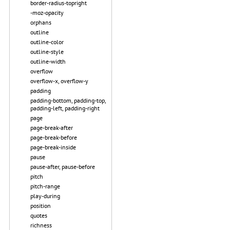
border-radius-topright
-moz-opacity
orphans
outline
outline-color
outline-style
outline-width
overflow
overflow-x, overflow-y
padding
padding-bottom, padding-top,
padding-left, padding-right
page
page-break-after
page-break-before
page-break-inside
pause
pause-after, pause-before
pitch
pitch-range
play-during
position
quotes
richness