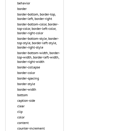
behavior
border
border-bottom, border-top,
border-left, border-right
border-bottom-color, border-
top-color, border-left-color,
border-right-color
border-bottom-style, border-
top-style, border-left-style,
border-right-style
border-bottom-width, border-
top-width, border-left-width,
border-right-width
border-collapse
border-color
border-spacing
border-style
border-width
bottom
caption-side
clear
clip
color
content
counter-increment