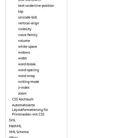
text-underline-position
top
unicode-bidi
vertical-align
visibility
voice-family
volume
white-space
widows
width
word-break
word-spacing
word-wrap
writing-mode
z-index
zoom
CSS Kochbuch
Automatisierte
Layoutformatierung für
Printmedien mit CSS
SVG
MathML
XML Schema
XProc