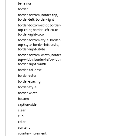
behavior
border
border-bottom, border-top,
border-left, border-right
border-bottom-color, border-
top-color, border-left-color,
border-right-color
border-bottom-style, border-
top-style, border-left-style,
border-right-style
border-bottom-width, border-
top-width, border-left-width,
border-right-width
border-collapse
border-color
border-spacing
border-style
border-width
bottom
caption-side
clear
clip
color
content
counter-increment