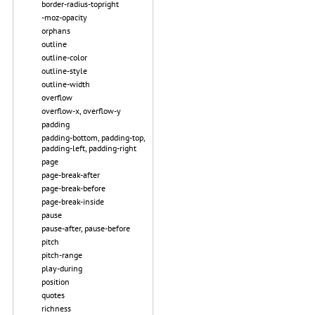
border-radius-topright
-moz-opacity
orphans
outline
outline-color
outline-style
outline-width
overflow
overflow-x, overflow-y
padding
padding-bottom, padding-top,
padding-left, padding-right
page
page-break-after
page-break-before
page-break-inside
pause
pause-after, pause-before
pitch
pitch-range
play-during
position
quotes
richness