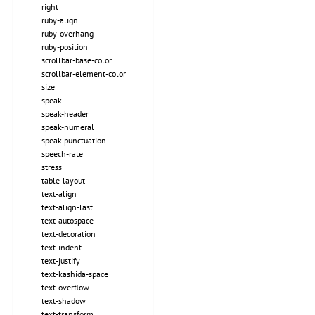
right
ruby-align
ruby-overhang
ruby-position
scrollbar-base-color
scrollbar-element-color
size
speak
speak-header
speak-numeral
speak-punctuation
speech-rate
stress
table-layout
text-align
text-align-last
text-autospace
text-decoration
text-indent
text-justify
text-kashida-space
text-overflow
text-shadow
text-transform