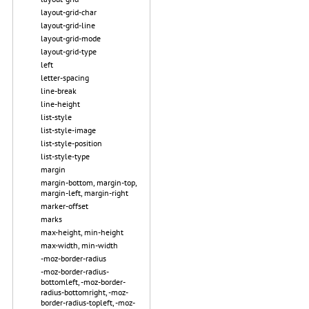
layout-grid-char
layout-grid-line
layout-grid-mode
layout-grid-type
left
letter-spacing
line-break
line-height
list-style
list-style-image
list-style-position
list-style-type
margin
margin-bottom, margin-top,
margin-left, margin-right
marker-offset
marks
max-height, min-height
max-width, min-width
-moz-border-radius
-moz-border-radius-
bottomleft, -moz-border-
radius-bottomright, -moz-
border-radius-topleft, -moz-