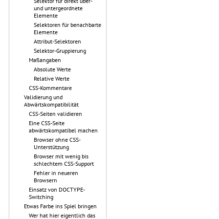
Selektor für direkt über-
und untergeordnete
Elemente
Selektoren für benachbarte
Elemente
Attribut-Selektoren
Selektor-Gruppierung
Maßangaben
Absolute Werte
Relative Werte
CSS-Kommentare
Validierung und
Abwärtskompatibilität
CSS-Seiten validieren
Eine CSS-Seite
abwärtskompatibel machen
Browser ohne CSS-
Unterstützung
Browser mit wenig bis
schlechtem CSS-Support
Fehler in neueren
Browsern
Einsatz von DOCTYPE-
Switching
Etwas Farbe ins Spiel bringen
Wer hat hier eigentlich das