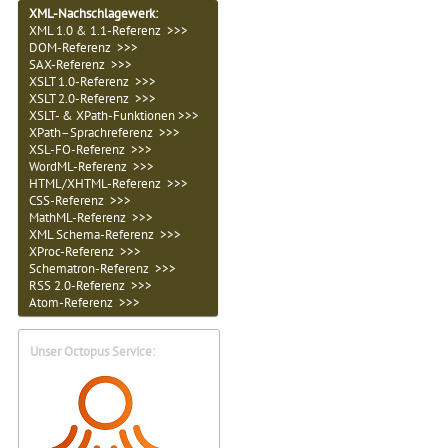
XML-Nachschlagewerk:
XML 1.0 & 1.1-Referenz >>>
DOM-Referenz >>>
SAX-Referenz >>>
XSLT 1.0-Referenz >>>
XSLT 2.0-Referenz >>>
XSLT- & XPath-Funktionen >>>
XPath–Sprachreferenz >>>
XSL-FO-Referenz >>>
WordML-Referenz >>>
HTML/XHTML-Referenz >>>
CSS-Referenz >>>
MathML-Referenz >>>
XML Schema-Referenz >>>
XProc-Referenz >>>
Schematron-Referenz >>>
RSS 2.0-Referenz >>>
Atom-Referenz >>>
Unser Octopus Service: