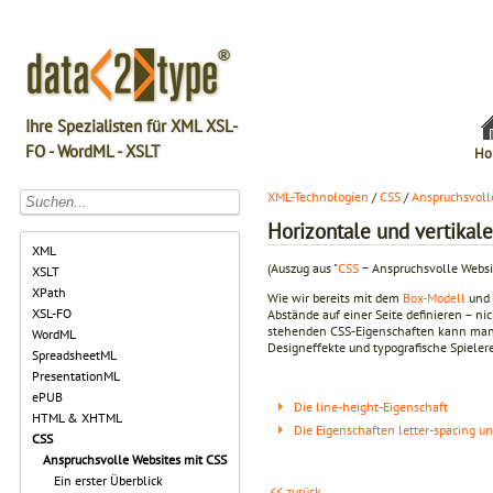
Ihre Spezialisten für XML XSL-
FO - WordML - XSLT
Ho
XML-Technologien
/
CSS
/
Anspruchsvoll
Horizontale und vertikal
XML
(Auszug aus "
CSS
− Anspruchsvolle Websi
XSLT
XPath
Wie wir bereits mit dem
Box-Modell
und 
XSL-FO
Abstände auf einer Seite definieren – ni
stehenden CSS-Eigenschaften kann man d
WordML
Designeffekte und typografische Spiele
SpreadsheetML
PresentationML
ePUB
Die line-height-Eigenschaft
HTML & XHTML
Die Eigenschaften letter-spacing u
CSS
Anspruchsvolle Websites mit CSS
Ein erster Überblick
<< zurück