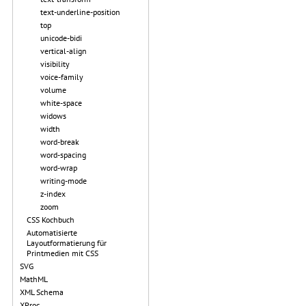
text-underline-position
top
unicode-bidi
vertical-align
visibility
voice-family
volume
white-space
widows
width
word-break
word-spacing
word-wrap
writing-mode
z-index
zoom
CSS Kochbuch
Automatisierte
Layoutformatierung für
Printmedien mit CSS
SVG
MathML
XML Schema
XProc