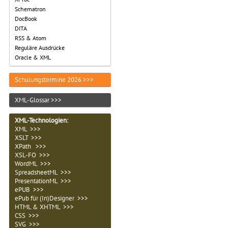
Schematron
DocBook
DITA
RSS & Atom
Reguläre Ausdrücke
Oracle & XML
Schulungstermine 2026 >>>
XML-Glossar >>>
XML-Technologien
:
XML >>>
XSLT >>>
XPath >>>
XSL-FO >>>
WordML >>>
SpreadsheetML >>>
PresentationML >>>
ePUB >>>
ePub für (In)Designer >>>
HTML & XHTML >>>
CSS >>>
SVG >>>