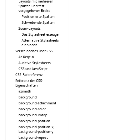
Layouts mit mehreren
Spalten und fest
vorgegebener Breite
Positionierte Spalten
Schwebende Spalten
Zoom-Layouts
Das Stylesheet erzeugen
Alternative Stylesheets
einbinden
Verschiedenes über CSS
At-Regeln
Auditive Stylesheets
CSS und JavaScript
CSS-Farbreferenz
Referenz der CSS-
Eigenschaften
azimuth
background
background-attachment
background-color
background-image
background-position
background-position-x,
background-position-y
background-repeat