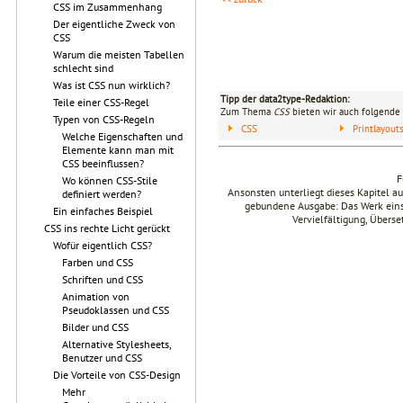
CSS im Zusammenhang
Der eigentliche Zweck von
CSS
Warum die meisten Tabellen
schlecht sind
Was ist CSS nun wirklich?
Tipp der data2type-Redaktion:
Teile einer CSS-Regel
Zum Thema
CSS
bieten wir auch folgende 
Typen von CSS-Regeln
CSS
Printlayou
Welche Eigenschaften und
Elemente kann man mit
CSS beeinflussen?
F
Wo können CSS-Stile
Ansonsten unterliegt dieses Kapitel 
definiert werden?
gebundene Ausgabe: Das Werk einsch
Ein einfaches Beispiel
Vervielfältigung, Übers
CSS ins rechte Licht gerückt
Wofür eigentlich CSS?
Farben und CSS
Schriften und CSS
Animation von
Pseudoklassen und CSS
Bilder und CSS
Alternative Stylesheets,
Benutzer und CSS
Die Vorteile von CSS-Design
Mehr