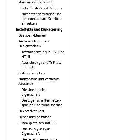
standardisierte Schrift
Schriftenlisten definieren
Nicht standardisierte und
herunterladbare Schriften
einsetzen
Texteffekte und Kaskadierung
Das span-Element
Textausrichtung als
Designtechnik
Textausrichtung in CSS und
HTML
Ausrichtung schafft Platz
und Luft
Zeilen einrücken
Horizontale und vertikale
Abstände
Die line-height-
Eigenschaft
Die Eigenschaften letter-
spacing und word-spacing
Dekorativer Text
Hyperlinks gestalten
Listen gestalten mit CSS
Die list-style-type-
Eigenschaft
Die list-style-position-