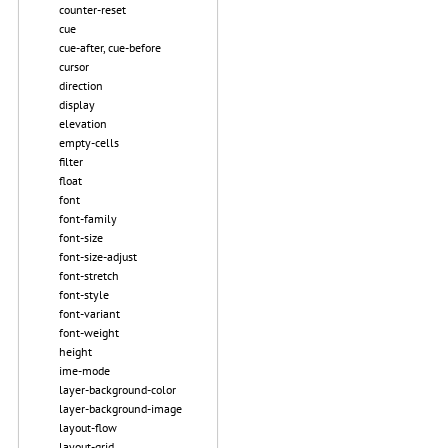
counter-reset
cue
cue-after, cue-before
cursor
direction
display
elevation
empty-cells
filter
float
font
font-family
font-size
font-size-adjust
font-stretch
font-style
font-variant
font-weight
height
ime-mode
layer-background-color
layer-background-image
layout-flow
layout-grid