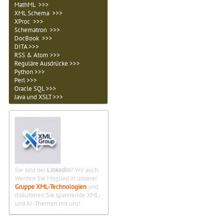
MathML >>>
XML Schema >>>
XProc >>>
Schematron >>>
DocBook >>>
DITA >>>
RSS & Atom >>>
Reguläre Ausdrücke >>>
Python >>>
Perl >>>
Oracle SQL >>>
Java und XSLT >>>
Sie sind bei
LinkedIn
? Wir auch.
Werden Sie Mitglied in unserer
Gruppe XML-Technologien
und
diskutieren Sie spannende XML-
und KI-Themen mit uns!