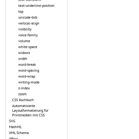
text-underline-position
top
unicode-bidi
vertical-align
visibility
voice-family
volume
white-space
widows
width
word-break
word-spacing
word-wrap
writing-mode
z-index
zoom
CSS Kochbuch
Automatisierte
Layoutformatierung für
Printmedien mit CSS
SVG
MathML
XML Schema
XProc