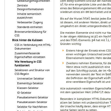
Dem
-Element sind auf der nächs
Gestaltungsmöglichkeiten
body
für eine eingerückte Liste und das 
ul
Zentrale
eines das Betonungselement
und das
em
Designinformationen
wiederum eines ein
beinhaltet und d
em
Inhalte semantisch
auszeichnen
Bis auf die Wurzel
besitzt jedes E
html
ist diesem, mit anderen Worten, direkt 
Verbesserter Zugang
umgekehrt ein direkt untergeordnetes E
Standards einhalten
Browserunterstützung für
Die meisten Elemente sind nicht nur Na
CSS
In der obigen Abbildung ist
ein Nachf
p1
und des
-Elements.
hat mit
,
Blick hinter die Kulissen
html
p4
li
Gründen wichtig:
CSS in Verbindung mit HTML-
Dokumenten
Erstens hängt der Einsatz eines CSS
Zusammenfassende
einen wichtigen Unterschied zwis
Eigenschaften einsetzen
Elternelement bezieht. Mehr darübe
Wie Vererbung in CSS
Zweitens nehmen Elemente, für die n
funktioniert
Wenn etwa nicht ausdrücklich eine
Selektoren und Struktur von
auf den Schrifttyp zurück, der im
<b
CSS-Regeln
verwenden sowohl der Text im
bod
die Definition der Eigenschaft
widt
Universeller Selektor
eine vererbbare Eigenschaft ist und
Elementtyp-Selektor
Klassen-Selektor
Alle automatisch vererbten Eigenschaft
mit dem speziellen Wert
dazu 
inherit
ID-Selektor
Pseudoelement-Selektor
Besonders in komplexen HTML-Dokumenten
Pseudoklassen-Selektor
allem bei Seiten mit unübersichtlichen T
die Ursache häufig daran, dass einige 
Selektor für Nachfahren
solche Seiten leicht zu retten.