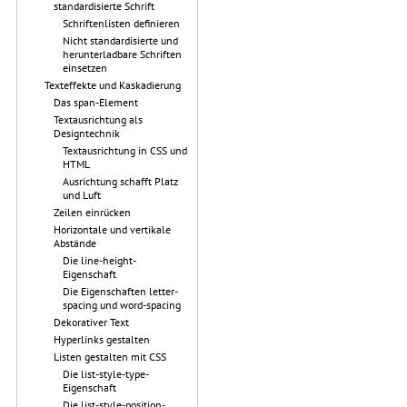
standardisierte Schrift
Schriftenlisten definieren
Nicht standardisierte und
herunterladbare Schriften
einsetzen
Texteffekte und Kaskadierung
Das span-Element
Textausrichtung als
Designtechnik
Textausrichtung in CSS und
HTML
Ausrichtung schafft Platz
und Luft
Zeilen einrücken
Horizontale und vertikale
Abstände
Die line-height-
Eigenschaft
Die Eigenschaften letter-
spacing und word-spacing
Dekorativer Text
Hyperlinks gestalten
Listen gestalten mit CSS
Die list-style-type-
Eigenschaft
Die list-style-position-