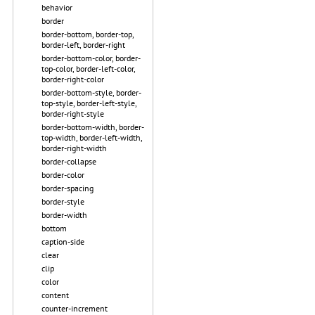
behavior
border
border-bottom, border-top,
border-left, border-right
border-bottom-color, border-
top-color, border-left-color,
border-right-color
border-bottom-style, border-
top-style, border-left-style,
border-right-style
border-bottom-width, border-
top-width, border-left-width,
border-right-width
border-collapse
border-color
border-spacing
border-style
border-width
bottom
caption-side
clear
clip
color
content
counter-increment