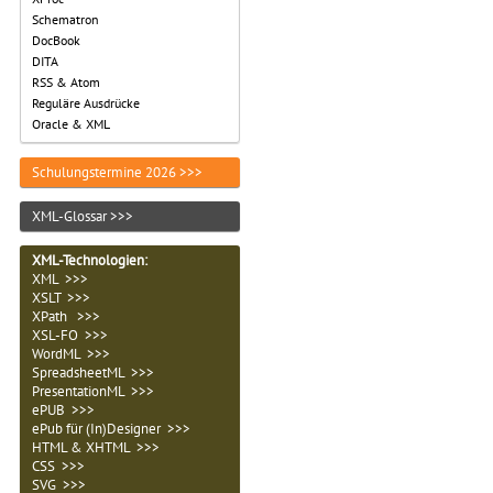
Schematron
DocBook
DITA
RSS & Atom
Reguläre Ausdrücke
Oracle & XML
Schulungstermine 2026 >>>
XML-Glossar >>>
XML-Technologien
:
XML >>>
XSLT >>>
XPath >>>
XSL-FO >>>
WordML >>>
SpreadsheetML >>>
PresentationML >>>
ePUB >>>
ePub für (In)Designer >>>
HTML & XHTML >>>
CSS >>>
SVG >>>