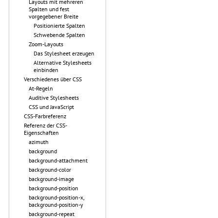
Layouts mit mehreren
Spalten und fest
vorgegebener Breite
Positionierte Spalten
Schwebende Spalten
Zoom-Layouts
Das Stylesheet erzeugen
Alternative Stylesheets
einbinden
Verschiedenes über CSS
At-Regeln
Auditive Stylesheets
CSS und JavaScript
CSS-Farbreferenz
Referenz der CSS-
Eigenschaften
azimuth
background
background-attachment
background-color
background-image
background-position
background-position-x,
background-position-y
background-repeat