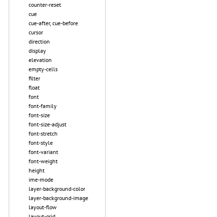
counter-reset
cue
cue-after, cue-before
cursor
direction
display
elevation
empty-cells
filter
float
font
font-family
font-size
font-size-adjust
font-stretch
font-style
font-variant
font-weight
height
ime-mode
layer-background-color
layer-background-image
layout-flow
layout-grid