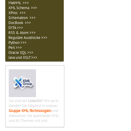
MathML >>>
XML Schema >>>
XProc >>>
Schematron >>>
DocBook >>>
DITA >>>
RSS & Atom >>>
Reguläre Ausdrücke >>>
Python >>>
Perl >>>
Oracle SQL >>>
Java und XSLT >>>
Sie sind bei
LinkedIn
? Wir auch.
Werden Sie Mitglied in unserer
Gruppe XML-Technologien
und
diskutieren Sie spannende XML-
und KI-Themen mit uns!