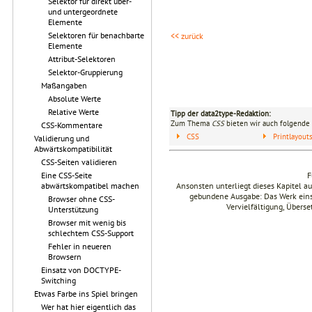
Selektor für direkt über-
und untergeordnete
Elemente
Selektoren für benachbarte
<< zurück
Elemente
Attribut-Selektoren
Selektor-Gruppierung
Maßangaben
Absolute Werte
Relative Werte
Tipp der data2type-Redaktion:
Zum Thema
CSS
bieten wir auch folgende 
CSS-Kommentare
CSS
Printlayou
Validierung und
Abwärtskompatibilität
CSS-Seiten validieren
F
Eine CSS-Seite
Ansonsten unterliegt dieses Kapitel 
abwärtskompatibel machen
gebundene Ausgabe: Das Werk einsch
Browser ohne CSS-
Vervielfältigung, Übers
Unterstützung
Browser mit wenig bis
schlechtem CSS-Support
Fehler in neueren
Browsern
Einsatz von DOCTYPE-
Switching
Etwas Farbe ins Spiel bringen
Wer hat hier eigentlich das