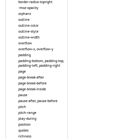
border-radius-topright
-moz-opacity
orphans
outline
outline-color
outline-style
outline-width
overflow
overflow-x, overflow-y
padding
padding-bottom, padding-top,
padding-left, padding-right
page
page-break-after
page-break-before
page-break-inside
pause
pause-after, pause-before
pitch
pitch-range
play-during
position
quotes
richness