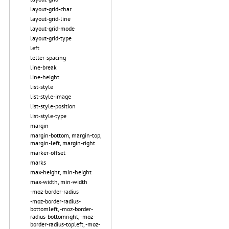
layout-grid-char
layout-grid-line
layout-grid-mode
layout-grid-type
left
letter-spacing
line-break
line-height
list-style
list-style-image
list-style-position
list-style-type
margin
margin-bottom, margin-top,
margin-left, margin-right
marker-offset
marks
max-height, min-height
max-width, min-width
-moz-border-radius
-moz-border-radius-
bottomleft, -moz-border-
radius-bottomright, -moz-
border-radius-topleft, -moz-