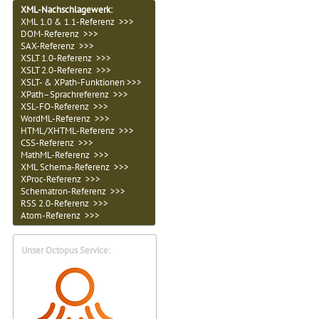
XML-Nachschlagewerk:
XML 1.0 & 1.1-Referenz >>>
DOM-Referenz >>>
SAX-Referenz >>>
XSLT 1.0-Referenz >>>
XSLT 2.0-Referenz >>>
XSLT- & XPath-Funktionen >>>
XPath–Sprachreferenz >>>
XSL-FO-Referenz >>>
WordML-Referenz >>>
HTML/XHTML-Referenz >>>
CSS-Referenz >>>
MathML-Referenz >>>
XML Schema-Referenz >>>
XProc-Referenz >>>
Schematron-Referenz >>>
RSS 2.0-Referenz >>>
Atom-Referenz >>>
Unser Octopus Service: