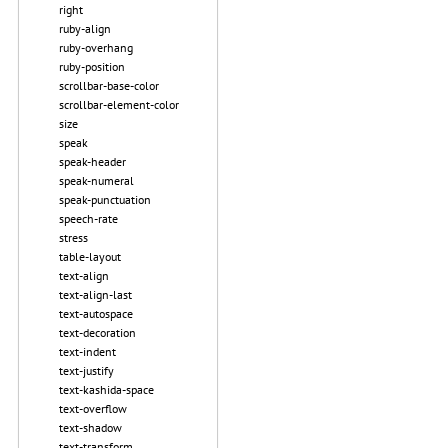
right
ruby-align
ruby-overhang
ruby-position
scrollbar-base-color
scrollbar-element-color
size
speak
speak-header
speak-numeral
speak-punctuation
speech-rate
stress
table-layout
text-align
text-align-last
text-autospace
text-decoration
text-indent
text-justify
text-kashida-space
text-overflow
text-shadow
text-transform