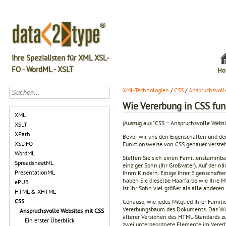
Ihre Spezialisten für XML XSL-
FO - WordML - XSLT
Ho
XML-Technologien
/
CSS
/
Anspruchsvoll
Wie Vererbung in CSS fun
XML
(Auszug aus "CSS − Anspruchsvolle Webs
XSLT
XPath
Bevor wir uns den Eigenschaften und dem
XSL-FO
Funktionsweise von CSS genauer verste
WordML
Stellen Sie sich einen Familienstammba
SpreadsheetML
einziger Sohn (Ihr Großvater). Auf der 
PresentationML
Ihren Kindern. Einige Ihrer Eigenschafte
haben Sie dieselbe Haarfarbe wie Ihre M
ePUB
ist Ihr Sohn viel größer als alle anderen 
HTML & XHTML
CSS
Genauso, wie jedes Mitglied Ihrer Fami
Vererbungsbaum des Dokuments. Das Wu
Anspruchsvolle Websites mit CSS
älterer Versionen des HTML-Standards z
Ein erster Überblick
zwei untergeordnete Elemente im Vere